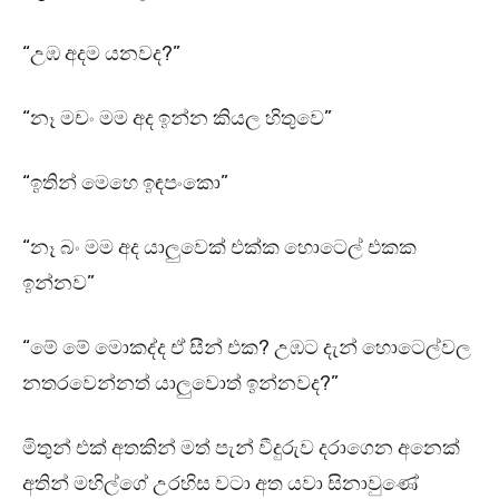
“උඹ අදම යනවද?”
“නෑ මචං මම අද ඉන්න කියල හිතුවෙ”
“ඉතින් මෙහෙ ඉඳපංකො”
“නෑ බං මම අද යාලුවෙක් එක්ක හොටෙල් එකක
ඉන්නව”
“මේ මේ මොකද්ද ඒ සීන් එක? උඹට දැන් හොටෙල්වල
නතරවෙන්නත් යාලුවොත් ඉන්නවද?”
මිතුන් එක් අතකින් මත් පැන් වීදුරුව දරාගෙන අනෙක්
අතින් මහිල්ගේ උරහිස වටා අත යවා සිනාවුණේ