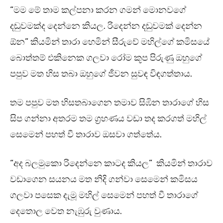
“මම මේ තාම කල්පනා කරන ගමන් මොනවගේ
දඬුවමක්ද දෙන්නෙ කියල. රිදෙන්න දඬුවමක් දෙන්න
ඕන” කියමින් තාරා හෙමින් සීරුවේ මහිල්ගේ කමිසයේ
බොත්තම් එකිනෙක ගලවා රෝම කූප පිරුණු ඔහුගේ
පපුව මත හිස තබා ඔහුගේ ජීවන සුවඳ විඳගත්තාය.
තම පපුව මත හිසතබාගෙන තමාව සිඹින තාරාගේ හිස
සිප ගන්නා අතරම තම ග්‍රහණය වඩා තද කරගත් මහිල්
සෙමෙන් පහත් වී තාරාව ඔසවා ගත්තේය.
“අද බලමුකො රිදෙන්නෙ කාටද කියල” කියමින් තාරාව
වඩාගෙන සයනය මත නිදි ගන්වා සෙමෙන් කමිසය
ගලවා පසෙක දැමූ මහිල් සෙමෙන් පහත් වී තාරාගේ
දෙතොල වෙත නැඹුරු වුණාය.