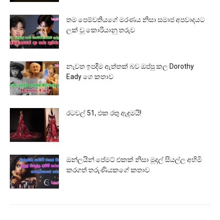
තම පෙම්වතියගේ මරණය නිසා සමාජ අපවාදයට
ලක් වූ කොරියානු තරුව
නැවත ඉපදීම ඇත්තක් බව ඔප්පු කල Dorothy
Eady ගෙ කතාව
රටවල් 51, එක රතු ඇඳුමයි!
ඔන්ලයින් පේමට් එකක් නිසා මුදල් සියල්ල අහිමි
කරගත් තරුණියකගේ කතාව