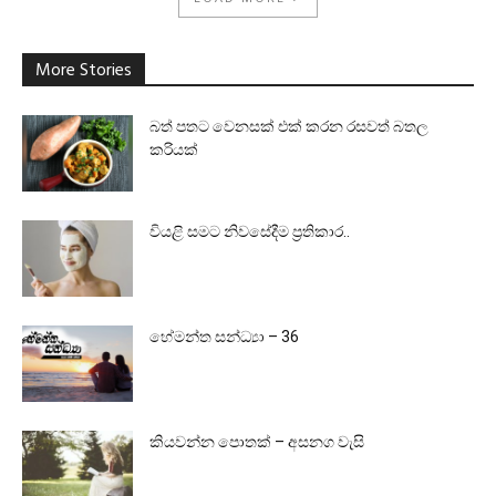
More Stories
බත් පතට වෙනසක් එක් කරන රසවත් බතල
කරියක්
වියළි සමට නිවසේදීම ප්‍රතිකාර..
හේමන්ත සන්ධ්‍යා – 36
කියවන්න පොතක් – අසනග වැසි