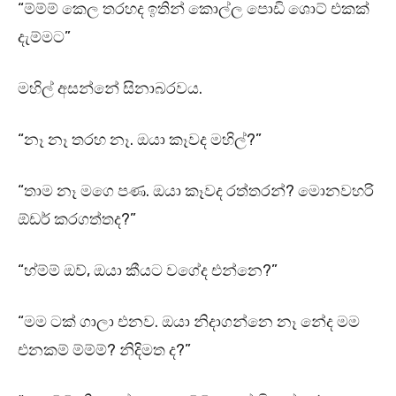
“ම්ම්ම් කෙල තරහද ඉතින් කොල්ල පොඩි ශොට් එකක්
දැම්මට”
මහිල් අසන්නේ සිනාබරවය.
“නෑ නෑ තරහ නෑ. ඔයා කෑවද මහිල්?”
“තාම නෑ මගෙ පණ. ඔයා කෑවද රත්තරන්? මොනවහරි
ඕඩර් කරගත්තද?”
“හ්ම්ම් ඔව්, ඔයා කීයට වගේද එන්නෙ?”
“මම ටක් ගාලා එනව. ඔයා නිදාගන්නෙ නෑ නේද මම
එනකම් ම්ම්ම්? නිදිමත ද?”