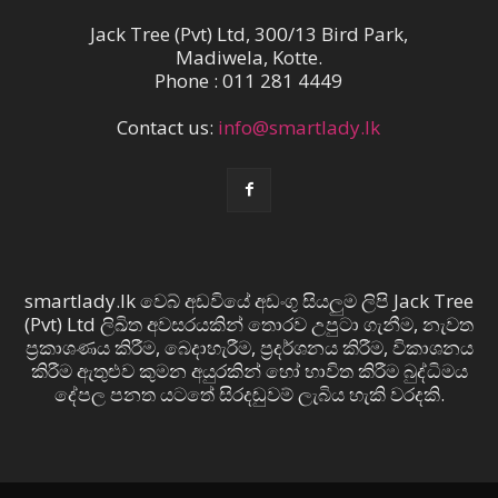
Jack Tree (Pvt) Ltd, 300/13 Bird Park,
Madiwela, Kotte.
Phone : 011 281 4449
Contact us:
info@smartlady.lk
smartlady.lk වෙබ් අඩවියේ අඩංගු සියලුම ලිපි Jack Tree
(Pvt) Ltd ලිඛිත අවසරයකින් තොරව උපුටා ගැනීම, නැවත
ප්‍රකාශණය කිරීම, බෙදාහැරීම, ප්‍රදර්ශනය කිරීම, විකාශනය
කිරීම ඇතුළුව කුමන අයුරකින් හෝ භාවිත කිරීම බුද්ධිමය
දේපල පනත යටතේ සිරදඬුවම් ලැබිය හැකි වරදකි.