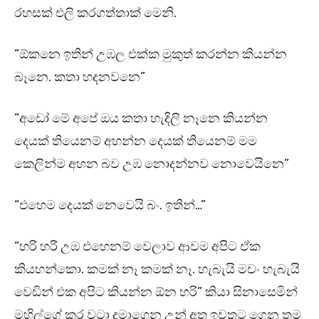
රහසක් එලි කරගත්තාක් මෙනි.
“ඕකනෙ ඉතින් උඹල එක්ක මුකුත් කරන්න කියන්න
බෑනෙ. කතා හදනවනෙ”
“අඩෝ මේ අපේ ඔය කතා හැදිලි නෑනෙ කියන්න
දෙයක් තියෙනම් අහන්න දෙයක් තියෙනම් මම
කෙලින්ම අහන බව උඹ නොදන්නව නොවෙයිනෙ”
“එහෙම දෙයක් නෙවෙයි බං. ඉතින්…”
“හරි හරි උඹ එහෙනම් වෙලාව ආවම අපිට ඒක
කියහන්කො. කමක් නෑ කමක් නෑ. හැබැයි මචං හැබැයි
වෙඩින් එක අපිට කියන්න ඕන හරි” කියා සිනාසෙමින්
මහිල්ගේ කර වටා දමාගෙන උන් අත ඉවතට ගෙන තම