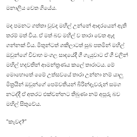
මනාලිය වෙත ගියේය.
මද පමනට ගත්තා වුවද මහිල් උන්නේ ආදරයෙන් ඇති
තරම් මත් වීය. ඒ මත් බව මහිල් ව තාරා වෙත ඇද
ගන්නක් විය. මිතුන්ටත් ශකිලාටත් සුබ පතමින් මහිල්
ඔවුන්ගේ විවාහ මංගල සාදයේදී ගී ගැයුවාට ඒ ගී වලින්
මහිල් හදවතින් ආමන්ත්‍රණය කලේ තාරාටය. මේ
මොහොතේ මෙේ උත්සවයේ තාරා උන්නා නම් යාලු
මිත්‍රයින් ඔවුන්ගේ පෙම්වතියන් බිරින්දෑවරුන් සමග
නටද්දී ඒ අතරට එක්වන්නට තිබුණා නම් අපූරු බව
මහිල් සිතුවේය.
“කෑවද?”