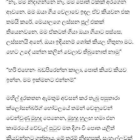
“නෑ. මම නිදාගන්නෙ නෑ. මම පොත් ටිකක් අරගෙන
ආවනෙ. මම ඔයා ගිය වෙලාවෙ ඉඳල ඒව කියවන එක
තමයි කරේ. මෙයාලගෙ ලස්සන පූල් එකක්
තියෙනවනෙ. මම ඒකටත් ගියා ඔයා ගියාට පස්සෙ.
ලස්සනයි අනේ. ඔයා ඉඳියනම් ශෝක් කියල හිතුනා මට.
හෙට උදේ යන්න කලින් වෙලාව තිබුනොත් නාමු”
“හරි එහෙනං බඩපිරෙන්න කාලා, පොත් කියව කියව
ඉන්න. මම ඉක්මනට එන්නම්”
මහිල් දුරකතන ඇමතුම අවසන් කර තැබූ පසුතාරා
ක්ලෝසන්බර්ග් හෝටලයේ තමන් වෙනුවෙන්
වෙන්වුණු මුහුද පෙනෙන, මුහුදු හුලඟ හමා එන
කාමරයේ වේවැල් පුටුව මත දිගා වී පොත යලිත්
කියවන්නට ගත්තාය. මේ තරම් නිදහසක්, සැහැල්ලුවක්