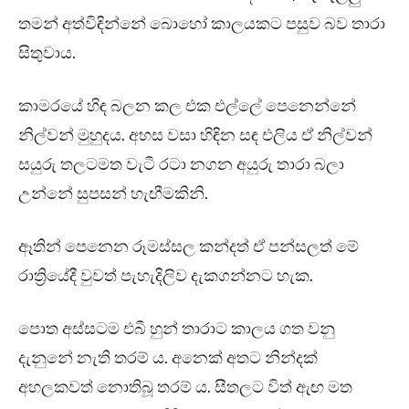
තමන් අත්විඳින්නේ බොහෝ කාලයකට පසුව බව තාරා
සිතුවාය.
කාමරයේ හිඳ බලන කල එක එල්ලේ පෙනෙන්නේ
නිල්වන් මුහුදය. අහස වසා හිඳින සඳ එලිය ඒ නිල්වන්
සයුරු තලටමත වැටී රටා නගන අයුරු තාරා බලා
උන්නේ සුපසන් හැඟීමකිනි.
ඈතින් පෙනෙන රූමස්සල කන්දත් ඒ පන්සලත් මේ
රාත්‍රියේදී වුවත් පැහැදිලිව දැකගන්නට හැක.
පොත අස්සටම එබී හුන් තාරාට කාලය ගත වනු
දැනුනේ නැති තරම් ය. අනෙක් අතට නින්දක්
අහලකවත් නොතිබූ තරම් ය. සීතලට විත් ඇඟ මත