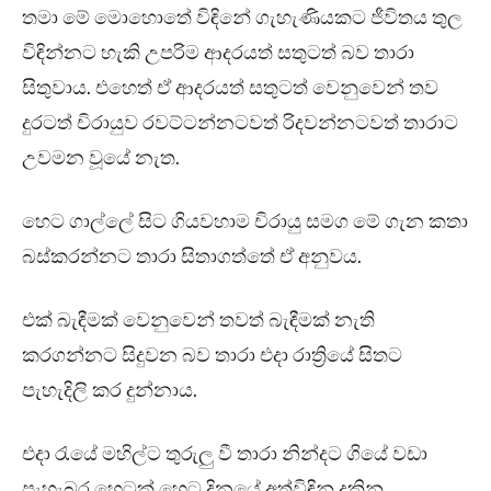
තමා මේ මොහොතේ විඳිනේ ගැහැණියකට ජීවිතය තුල
විඳින්නට හැකි උපරිම ආදරයත් සතුටත් බව තාරා
සිතුවාය. එහෙත් ඒ ආදරයත් සතුටත් වෙනුවෙන් තව
දුරටත් චිරායුව රවට්ටන්නටවත් රිදවන්නටවත් තාරාට
උවමන වූයේ නැත.
හෙට ගාල්ලේ සිට ගියවහාම චිරායු සමග මේ ගැන කතා
බස්කරන්නට තාරා සිතාගත්තේ ඒ අනුවය.
එක් බැඳීමක් වෙනුවෙන් තවත් බැඳීමක් නැති
කරගන්නට සිදුවන බව තාරා එදා රාත්‍රියේ සිතට
පැහැදිලි කර දුන්නාය.
එදා රැයේ මහිල්ට තුරුලු වී තාරා නින්දට ගියේ වඩා
පැහැබර හෙටක් හෙට දිනයේ අත්විඳිනු දකිනු