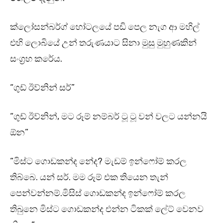
ක්ලෝසන්බර්ග් හෝටලයේ පඩි පෙල නැග ආ මහිල්
එහි ලොබියේ උන් තරුණයාට සිනා මුසු මුහුණකින්
සංග්‍රහ කරේය.
“ගුඩ් ඊව්නින් සර්”
“ගුඩ් ඊව්නින්, මට රූම් නම්බර් ටූ ටූ වන් වලට යන්නයි
ඕන”
“මිස්ට ගොඩකන්ද නේද? මැඩම් ඉන්ෆෝම් කරල
තිබ්බෙ. යන් සර්. මම රූම් එක තියෙන තැන්
පෙන්වන්නම්.මිසිස් ගොඩකන්ද ඉන්ෆෝම් කරල
තිබුනෙ මිස්ට ගොඩකන්ද එන්න ටිකක් ලේට් වෙනව