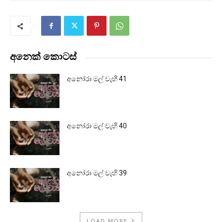
අනෙක් කොටස්
අනෝරා මල් වැහි 41
අනෝරා මල් වැහි 40
අනෝරා මල් වැහි 39
LOAD MORE