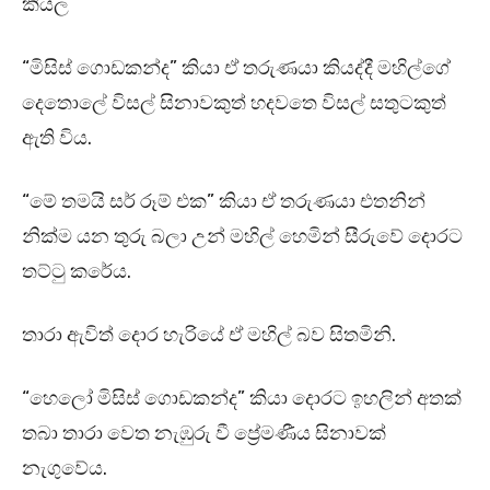
කියල”
“මිසිස් ගොඩකන්ද” කියා ඒ තරුණයා කියද්දී මහිල්ගේ
දෙතොලේ විසල් සිනාවකුත් හදවතෙ විසල් සතුටකුත්
ඇති විය.
“මේ තමයි සර් රූම් එක” කියා ඒ තරුණයා එතනින්
නික්ම යන තුරු බලා උන් මහිල් හෙමින් සීරුවේ දොරට
තට්ටු කරේය.
තාරා ඇවිත් දොර හැරියේ ඒ මහිල් බව සිතමිනි.
“හෙලෝ මිසිස් ගොඩකන්ද” කියා දොරට ඉහලින් අතක්
තබා තාරා වෙත නැඹුරු වී ප්‍රේමණීය සිනාවක්
නැගුවේය.