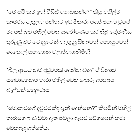
“මේ අයි කම් ඉන් මිසිස් ගොඩකන්ද?” කියූ මහිල්ට
කාමරය ඇතුලට එන්නට ඉඩ දී තාරා මදක් එහාට වූයේ
මද මත් බව මහිල් වෙත ආරෝපණය කර තිබූ ප්‍රේමණීය
තුරුණු බව වෙනුවෙන් නැගුනු සිනාවන් අපහසුවෙන්
දෙතොල් සපාගෙන වලක්වාගනිමිනි.
“බීල ආවට නම් දඬුවමක් දෙන්න ඕන” ඒ සිනාව
සඟවාගෙනම තාරා මහිල් වෙත බොරු අමනාප
බැල්මක් හෙලුවාය.
“මොනවගේ දඬුවමක්ද දැන් දෙන්නෙ?” කියමින් මහිල්
තාරාගෙ ඉණ වටා දෑත පටලා ඇයව වේගයෙන් තමා
වෙතඇද ගත්තේය.