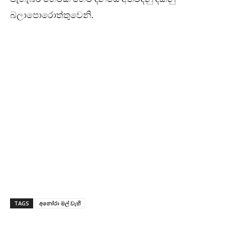
බලාපොරොත්තුවෙනි.
TAGS
අනෝරා මල් වැහි