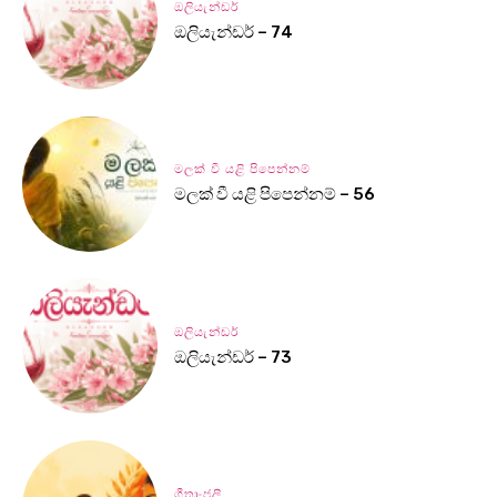
ඔලියැන්ඩර්
ඔලියැන්ඩර් – 74
මලක් වී යළි පිපෙන්නම්
මලක් වී යළි පිපෙන්නම් – 56
ඔලියැන්ඩර්
ඔලියැන්ඩර් – 73
ගීතාංජලී