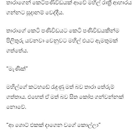
තාරාගෙන් කෙටිපණිවිඩයක් ආවේ මහිල් රාත්‍රී ආහාරය
ගන්නට සූදානම් වෙද්දීය.
තාරාගේ කෙටි පණිවිඩයට කෙටි පණිවිඩයකින්ම
පිලිතුරු යවනවා වෙනුවට මහිල් එයට ඇමතුමක්
ගත්තේය.
“මැණික්”
මහිල්ගේ කටහඬේ රැඳුණු මත් බව තාරා තේරුම්
ගත්තාය. එහෙත් ඒ මත් බව සිත කෝප ගන්වන්නක්
නොවේ.
“ආ ශොට් එකක් දාගෙන වගේ කොල්ලා”