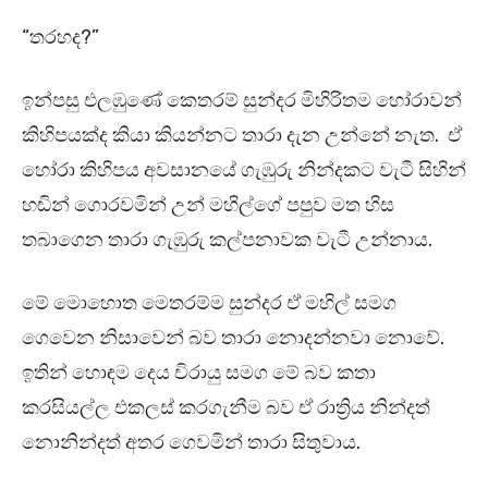
“තරහද?”
ඉන්පසු එලඹුණේ කෙතරම් සුන්දර මිහිරිතම හෝරාවන්
කිහිපයක්ද කියා කියන්නට තාරා දැන උන්නේ නැත. ඒ
හෝරා කිහිපය අවසානයේ ගැඹුරු නින්දකට වැටී සිහින්
හඬින් ගොරවමින් උන් මහිල්ගේ පපුව මත හිස
තබාගෙන තාරා ගැඹුරු කල්පනාවක වැටී උන්නාය.
මේ මොහොත මෙතරම්ම සුන්දර ඒ මහිල් සමග
ගෙවෙන නිසාවෙන් බව තාරා නොදන්නවා නොවේ.
ඉතින් හොඳම දෙය චිරායු සමග මේ බව කතා
කරසියල්ල එකලස් කරගැනීම බව ඒ රාත්‍රිය නින්දත්
නොනින්දත් අතර ගෙවමින් තාරා සිතුවාය.