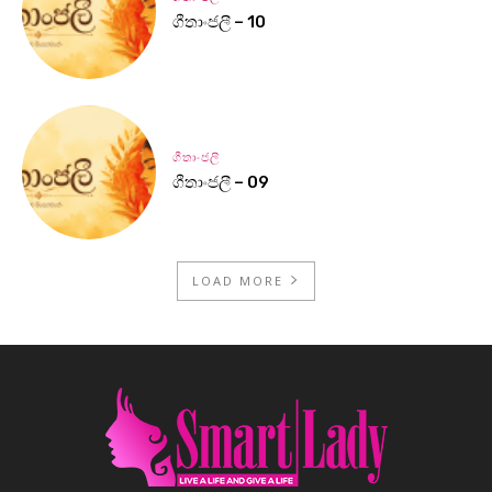
ගීතාංජලී – 10
ගීතාංජලී
ගීතාංජලී – 09
LOAD MORE