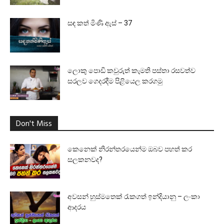
සඳ කත් මිණි ඇස් – 37
ලොකු පොඩි කවුරුත් කැමති පස්තා රසවත්ව
සරලව ගෙදරදීම පිළියෙල කරගමු
Don't Miss
කෙනෙක් නිරන්තරයෙන්ම ඔබව පහත් කර
සලකනවද?
අවසන් හුස්මතෙක් රැකගත් ඉන්දියානු – ලංකා
ආදරය