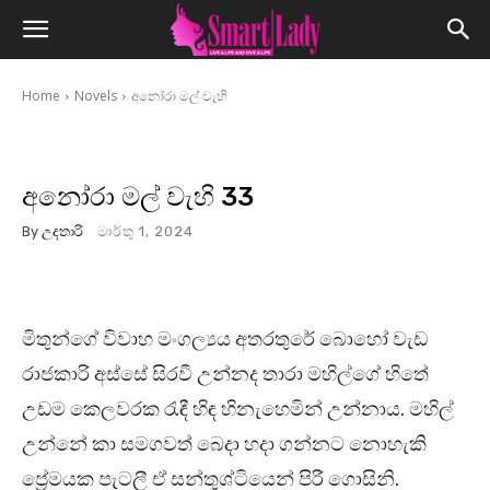
Home
Novels
අනෝරා මල් වැහි
අනෝරා මල් වැහි 33
By
උදතාරි
මාර්තු 1, 2024
මිතුන්ගේ විවාහ මංගල්‍යය අතරතුරේ බොහෝ වැඩ
රාජකාරි අස්සේ සිරවී උන්නද තාරා මහිල්ගේ හිතේ
උඩම කෙලවරක රැඳී හිඳ හිනැහෙමින් උන්නාය. මහිල්
උන්නේ කා සමගවත් බෙදා හදා ගන්නට නොහැකි
ප්‍රේමයක පැටලී ඒ සන්තුශ්ටියෙන් පිරී ගොසිනි.