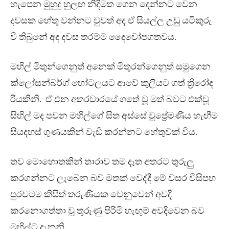
හැපෙන මුහුදු හුලඟ නිදිමත ගෙන දෙන්නට වෙන
දවසක හේතු වන්නට වුවත් අද ඒ සියල්ල උඩු යටිකුරු
වී තිබුනේ අද දවස තරම්ම දෛවෝපගතවය.
මහිල් මිතුන්ගෙනුත් අනෙක් මිතුරන්ගෙනුත් සමුගෙන
ක්ලෝසන්බර්ග් හෝටලයට ආවේ කුලියට ගත් ත්‍රීරෝද
රියකිනි. ඒ එන අතරවාරයේ ගතේ වූ මත් බවට එක්වූ
සිහිල් මද පවන මහිල්ගේ සිත අස්සේ වූප්‍රේමණීය හැඟීම
සියදහස් ගුණයකින් වැඩි කරන්නට හේතුවක් විය.
තව මොහොතකින් තාරාව තම දෑත අතරට තුරුලු
කරගන්නට ලැබෙන බව මතක් වෙද්දී මේ වසර විසිපහ
පුරවටම කිසිත් තරුණියක වෙනුවෙන් අවදි
කරනොගත්තා වූ තුරුණු පිරිමි හැඟුම් අවදිවෙන බව
මහිල්ට දැනුනි.