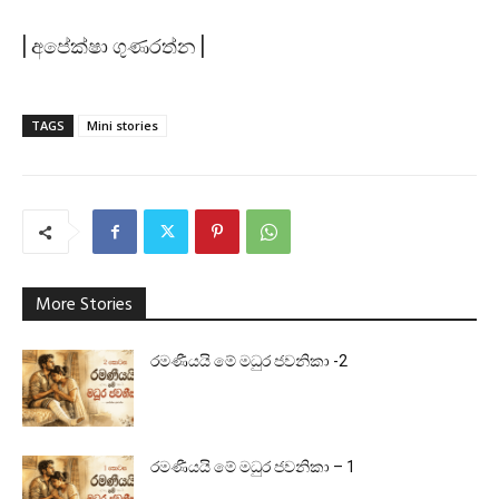
| අපේක්ෂා ගුණරත්න |
TAGS
Mini stories
More Stories
රමණීයයි මේ මධුර ජවනිකා -2
රමණීයයි මේ මධුර ජවනිකා – 1