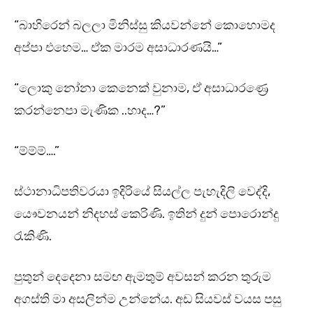
“බාහිරෙන් බලලා මිනිස්සු කියවන්නේ කොහොමද
අප්පා එහෙම… ඒක මාරම අසාධාරණයි…”
“ලොකු නෝනා කෙනෙක් වුනාම, ඒ අසාධාරණ්‍රෙ
කරන්නෙපා මැණික ..හාද…?”
“ම්ම්ම්….”
ස්ථානාධිපතිවරයා ඉදිරියේ සියල්ල පැහැදිලි වෙද්දි,
යෞවනයන් නිදහස් කෙරිණි. ඉතින් දුන් පොරොන්දු
රැකිණි.
පුතුන් දෙදෙනා සමඟ ඇමතුම් අවසන් කරන තුරුම
අගස්ති මා අසලින්ම උන්නේය. අඩ සියවස් වයස පසු