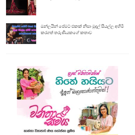
ඔන්ලයින් පේමට් එකක් නිසා මුදල් සියල්ල අහිමි
කරගත් තරුණියකගේ කතාව