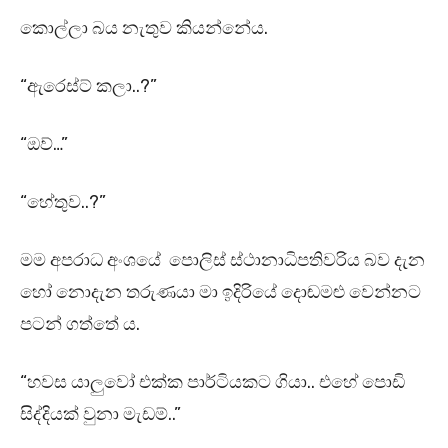
කොල්ලා බය නැතුව කියන්නේය.
“ඇරෙස්ට් කලා..?”
“ඔව්…”
“හේතුව..?”
මම අපරාධ අංශයේ පොලිස් ස්ථානාධිපතිවරිය බව දැන
හෝ නොදැන තරුණයා මා ඉදිරියේ දොඬමළු වෙන්නට
පටන් ගත්තේ ය.
“හවස යාලුවෝ එක්ක පාර්ටියකට ගියා.. එහේ පොඩි
සිද්දියක් වුනා මැඩම්..”