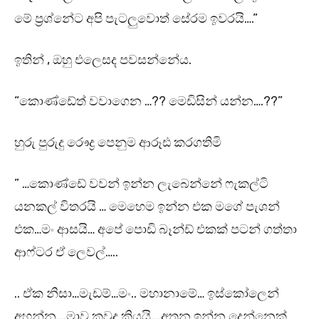
මේ ප්‍රශ්නේට අපි පැටලුවොත් සේරම ඉවරයි….”
ඉතින් , ඔහු එලෙසද පවසන්නේය.
“කොණ්ඩේත් වවාගෙන …?? මෙඩිසින් යන්න….??”
හුරු පුරුදු රෞද්‍ර පෙනුම ආරූඪ කරගතිමි
” …කොණ්ඩේ වවන් ඉන්න ලැබෙන්නේ ෆැකල්ටි
යනකල් විතරයි … මෙහෙම ඉන්න එක මගේ පැශන්
එක…මං ආසයි… අපේ පොඩි බෑන්ඩ් එකක් පටන් ගත්තා
ආෆ්ටර ඒ ලෙවල්…..
.. ඒක නිසා…මැඩම්…මං.. මහානාමේ… ඉස්කෝලෙන්
අහන්න….මාව කවුද කියයි….අතන ඉන්න දෙන්නෙක්