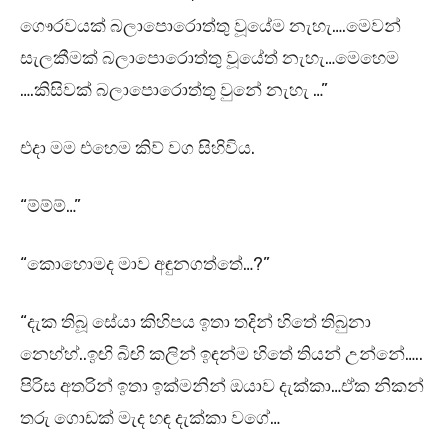
ගෞරවයක් බලාපොරොත්තු වූයේම නැහැ….මෙවන්
සැලකීමක් බලාපොරොත්තු වූයේත් නැහැ…මෙහෙම
….කිසිවක් බලාපොරොත්තු වුනේ නැහැ …”
එදා මම එහෙම කිව් වග සිහිවිය.
“ම්ම්ම්…”
“කොහොමද මාව අඳුනගත්තේ…?”
“දැක තිබූ සේයා කිහිපය ඉතා තදින් හිතේ තිබුනා
නෙහ්හ්..ඉඟි බිඟි කලින් ඉඳන්ම හිතේ තියන් උන්නේ…..
පිරිස අතරින් ඉතා ඉක්මනින් ඔයාව දැක්කා…ඒක නිකන්
තරු ගොඩක් මැද හඳ දැක්කා වගේ…