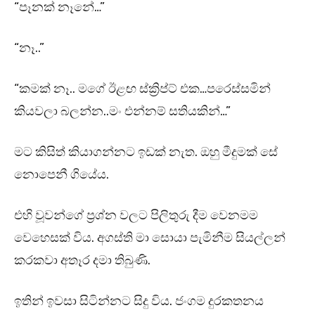
“පෑනක් නෑනේ…”
“නෑ..”
“කමක් නෑ.. මගේ ඊළඟ ස්ක්‍රිප්ට් එක…පරෙස්සමින්
කියවලා බලන්න..මං එන්නම් සතියකින්…”
මට කිසිත් කියාගන්නට ඉඩක් නැත. ඔහු මීදුමක් සේ
නොපෙනී ගියේය.
එහි වූවන්ගේ ප්‍රශ්න වලට පිලිතුරු දීම වෙනමම
වෙහෙසක් විය. අගස්ති මා සොයා පැමිනීම සියල්ලන්
කරකවා අතෑර දමා තිබුණි.
ඉතින් ඉවසා සිටින්නට සිදු විය. ජංගම දුරකතනය