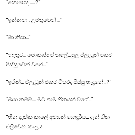
“කොහෙද …..?”
“ඉන්නවා.. උමතුවෙන් …”
“මා නිසා…”
“නැතුව… මොකක්ද ඒ කලේ…මුලු ප්ලැටූන් එකම
පිස්සුවෙන් වගේ…”
“ඉතින්… ප්ලැටූන් එකට විතරද පිස්සු හැදුනේ…?”
“ඔයා නම්ම්…. මට තාම හීනයක් වගේ…”
“හීන දැක්ක කාලේ අවසන් සොඳුරිය… දැන් හීන
එලිවෙන කාලය…