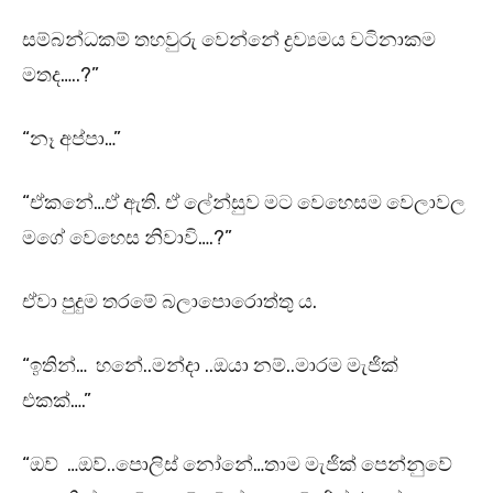
සම්බන්ධකම් තහවුරු වෙන්නේ ද්‍රව්‍යමය වටිනාකම
මතද…..?”
“නෑ අප්පා…”
“ඒකනේ…ඒ ඇති. ඒ ලේන්සුව මට වෙහෙසම වෙලාවල
මගේ වෙහෙස නිවාවි….?”
ඒවා පුදුම තරමේ බලාපොරොත්තු ය.
“ඉතින්… හනේ..මන්දා ..ඔයා නම්..මාරම මැජික්
එකක්….”
“ඔව් …ඔව්..පොලිස් නෝනේ…තාම මැජික් පෙන්නුවේ