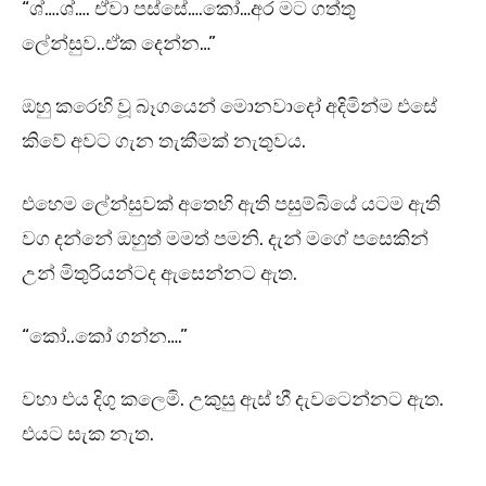
“ශ්….ශ්…. ඒවා පස්සේ….කෝ…අර මට ගත්තු
ලේන්සුව..ඒක දෙන්න…”
ඔහු කරෙහි වූ බෑගයෙන් මොනවාදෝ අදිමින්ම එසේ
කිවේ අවට ගැන තැකීමක් නැතුවය.
එහෙම ලේන්සුවක් අතෙහි ඇති පසුම්බියේ යටම ඇති
වග දන්නේ ඔහුත් මමත් පමනි. දැන් මගේ පසෙකින්
උන් මිතුරියන්ටද ඇසෙන්නට ඇත.
“කෝ..කෝ ගන්න….”
වහා එය දිගු කලෙමි. උකුසු ඇස් හී දැවටෙන්නට ඇත.
එයට සැක නැත.