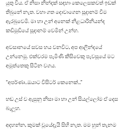
යුතු විය. ඒ නිසා නින්දක් සඳහා කෙලෙසකවත් ඉඩක්
තිබුනේ නැත. වහා ගත දොවාගෙන සූදානම් වීම
ඇරබුවෙමි. මා හා උන් අනෙක් නිළධාරිනියන්ද
කඩිමුඩියේ සූදානම් වෙමින් උන්හ.
අවසානයේ සවස හය වනවිට, අප ආලින්දයේ
උන්නෙමු. එක්වරම පැමිණි කිසිවෙකු පැවසූයේ මට
අමුත්තෙකු සිටින වගය.
“අපර්ණා..ඔයාට විසිටර් කෙනෙක්…”
හඬ උස් ව ඇසුනු නිසා මා හා උන් සියල්ලෝම ඒ දෙස
බැලූහ.
අදහන්න, කුමක් වූයේදැයි සිහි නැත. මම හුන් තැනම