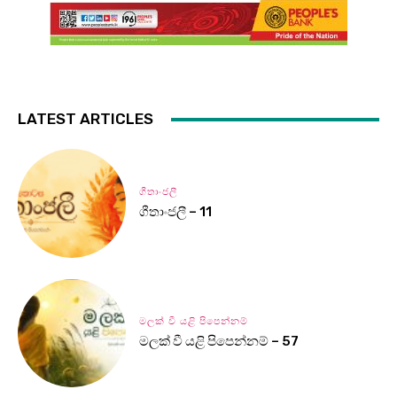
LATEST ARTICLES
ගීතාංජලී
ගීතාංජලී – 11
මලක් වී යළි පිපෙන්නම්
මලක් වී යළි පිපෙන්නම් – 57