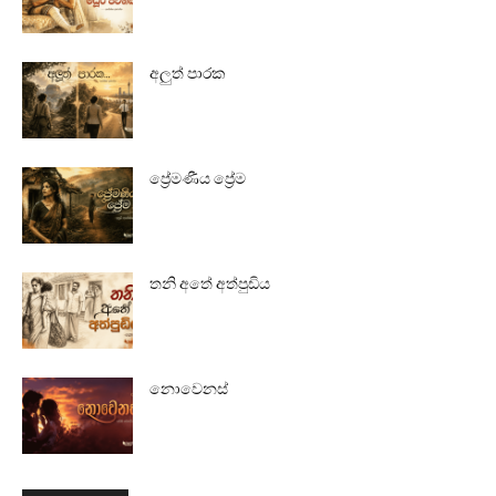
අලුත් පාරක
ප්‍රේමණීය ප්‍රේම
තනි අතේ අත්පුඩිය
නොවෙනස්