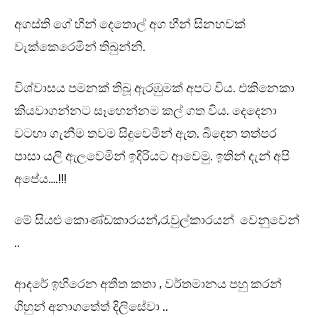
අගස්ති ගේ හීන් දෙතොල් අග හීන් සිනහවක්
වැක්කෙරෙමින් තිබුන්නි.
විශ්වාසය පමනක් තිබූ ඇරඹුමක් අපට විය. එකිනෙකා
කියවාගන්නට සෑහෙන්නම කල් ගත විය. දෙදෙනා
වටහා ගැනීම තවම සිදුවෙමින් ඇත. බිඳෙන තත්පර
පාසා යලි ඇලවෙමින් ඉදිරියට ආවෙමු. ඉතින් දැන් අපි
අපේය….!!!
මේ සියළු කොණ්ඩකාරයන්,රැවුල්කාරයන් වෙනුවෙන්
..
ආදරේ ඉහිරෙන අතීත කතා , වර්තමානය පහු කරන්
ගිහුන් අනාගතේත් දිලිසේවා ..