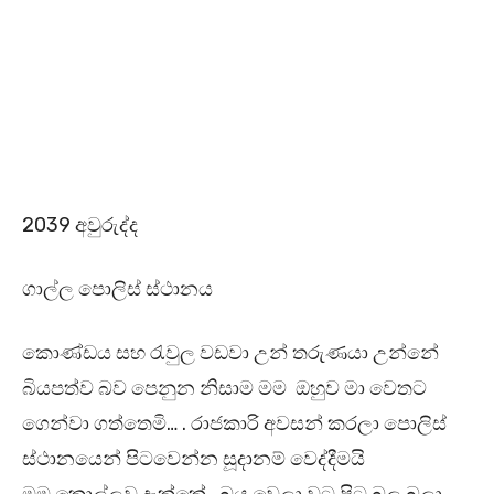
2039 අවුරුද්ද
ගාල්ල පොලිස් ස්ථානය
කොණ්ඩය සහ රැවුල වඩවා උන් තරුණයා උන්නේ
බියපත්ව බව පෙනුන නිසාම මම ඔහුව මා වෙතට
ගෙන්වා ගත්තෙමි… . රාජකාරි අවසන් කරලා පොලිස්
ස්ථානයෙන් පිටවෙන්න සූදානම් වෙද්දීමයි