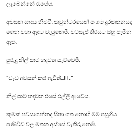
ලැබෙන්නේ රැයේය.
අවසන සාදය නිමවී, කවුන්ටරයෙන් ජංගම දුරකතනයද
ගෙන වහා ඇඳට වැටුනෙමි. වට්සැප් තිරයට ඔහු පැමින
ඇත.
පුරුදු නිල් පාට හදවත යැව්වෙමි.
“වැඩ අවසන් කර ඇවිත්…!!! ..”
නිල් පාට හදවත එසේ එල්ලී ආවේය.
කුමක් පවසාගන්නද සිතා ගත නොහී මම පසුගිය
පණිවිඩ වල මතක අස්සේ වැතිරුනෙමි.