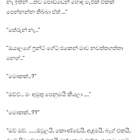
නෑ ඉතින් ….තව පොඩ්ඩෙන් හොඳ මැජික් එකක්
පෙන්නන්න තිබ්බා ඒත් ….”
“තේරුන් නැ…”
“ඔයාලගේ ෆ්‍රන්ට් ගේට් එකෙන් මාව නවත්තගත්තා
නෙහ්…”
“මොකක්…?”
“ඔව්ව්… මං අමුතු පෙනුමයි කියලා …..”
“මොකක්…??”
“ඔව් ඔව්. …….රැවුලයි, කොණ්ඩෙයි, ඇඳුමයි, බෑග් එකයි,