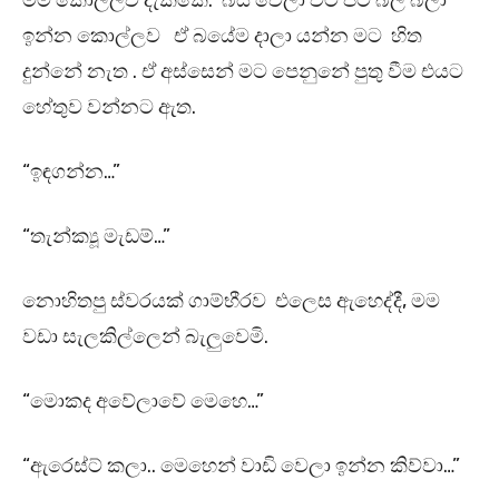
මම කොල්ලව දැක්කේ. බය වෙලා වට පිට බල බලා
ඉන්න කොල්ලව ඒ බයේම දාලා යන්න මට හිත
දුන්නේ නැත . ඒ අස්සෙන් මට පෙනුනේ පුතු වීම එයට
හේතුව වන්නට ඇත.
“ඉඳගන්න…”
“තැන්ක්‍යූ මැඩම්…”
නොහිතපු ස්වරයක් ගාම්භීරව එලෙස ඇහෙද්දී, මම
වඩා සැලකිල්ලෙන් බැලුවෙමි.
“මොකද අවේලාවේ මෙහෙ…”
“ඇරෙස්ට් කලා.. මෙහෙන් වාඩි වෙලා ඉන්න කිව්වා…”