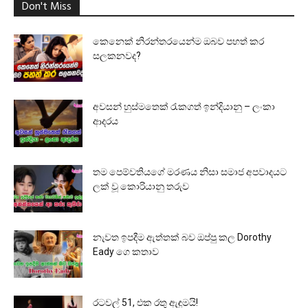
Don't Miss
කෙනෙක් නිරන්තරයෙන්ම ඔබව පහත් කර
සලකනවද?
අවසන් හුස්මතෙක් රැකගත් ඉන්දියානු – ලංකා
ආදරය
තම පෙම්වතියගේ මරණය නිසා සමාජ අපවාදයට
ලක් වූ කොරියානු තරුව
නැවත ඉපදීම ඇත්තක් බව ඔප්පු කල Dorothy
Eady ගෙ කතාව
රටවල් 51, එක රතු ඇඳුමයි!