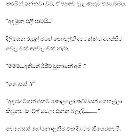
කරමින් ඉන්නවා වුව, ඒ පපුවේ වූ උණුහුම එහෙමමය.
“අද මූන එලි පාටයි…”
දිලිසෙන රැවුල් මගේ කොපුල්හී දවටන්න්ට අගස්තිට
වෙලාවක් අවේලාවක් නැත.
“ම්ම්ම්….අතීතේ රිපීට් වුනානේ අගී…”
“මොකක්..?”
“අද ස්ටේශන් එකට කොල්ලෝ කට්ටියක් ගෙනල්ලා
තිබුනා.. මං ඕෆ් වෙලා එන්න බලද්දී…………..”
වෙහෙසක් හෝනොදැනීම එක දිගටම කියෙව්වෙමි.