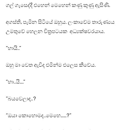
ගල් ගැසෙද්දී එහෙන් මෙහෙන් කණු කුණු ඇසිණි.
අගස්ති, පැමින සිටියේ ඔහුය. ලංකාවේම තාරුණ්‍යය
උමතුවේ හෙලන චිත්‍රපටයක අධ්‍යක්ෂවරයාය.
“හායි..”
ඔහු මා වෙත ඇවිද එමින්ම එලෙස කීවේය.
“හා..යි….”
“බයවෙලාද..?
“ඔයා කොහොමද..මෙහෙ……?”