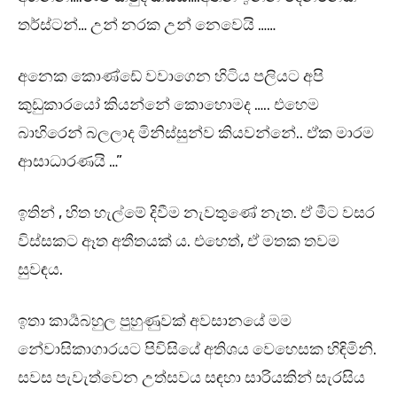
තර්ස්ටන්… උන් නරක උන් නෙවෙයි ……
අනෙක කොණ්ඩේ වවාගෙන හිටිය පලියට අපි
කුඩුකාරයෝ කියන්නේ කොහොමද ….. එහෙම
බාහිරෙන් බලලාද මිනිස්සුන්ව කියවන්නේ.. ඒක මාරම
ආසාධාරණයි …”
ඉතින් , හිත හැල්මේ දිවීම නැවතුණේ නැත. ඒ මීට වසර
විස්සකට ඈත අතීතයක් ය. එහෙත්, ඒ මතක තවම
සුවඳය.
ඉතා කාර්‍යබහුල පුහුණුවක් අවසානයේ මම
නේවාසිකාගාරයට පිවිසියේ අතිශය වෙහෙසක හිඳිමිනි.
සවස පැවැත්වෙන උත්සවය සඳහා සාරියකින් සැරසිය