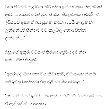
මහා පිරිසක් මැද ඔයා සිටි නිසා ඉන් තරමක තිගැස්මක්
ආවා….. කොච්චරක් වුනත් ඔයා තිගැස්සෙන බවයි, ඒ
ඉරියව්ව අනෙක් අය ප්‍රශ්න කරන බවයි මං දැනන්
උන්නේ…ඒ හින්දාම මම කලබල නොවෙන්න
උන්නේ…..”
ඔහු ගේ අකුරු වට්සැප් තිරයේ ප්‍රේමය ද මන්දා
ඉහිරවමින් තිබුණි.
“අපරාදේ..ඔයා එන වග කීවා නම්, මම සෑහෙන්නම
දේවල් අරගන්නවා එදා එලියට ගිය වෙලෙ…”
“හා..මෙන්න වැඩක්…. මං ගන්න කිව්වේ එපමනක් නෙ…
ඒ ඇති ඉතින් ..අනෙක.,