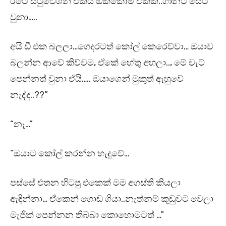
රටේ සිටුවේශන් එකයි ඔක්කොම එක්ක..ගානට සෙට්
වුනා…..
අයි ඩී එක බලලා…ගෙදරටත් කෝල් කෙරෙව්වා… ඔයාව
බලන්න ආවේ කිව්වම, ඒකේ හේතු අහලා.., මේ චැට්
පෙන්නත් වුනා ඒයි….. ඔයාගෙන් මුකුත් ඇහුවේ
නැද්ද..??”
“නෑ…”
“ඔයාට කෝල් කරන්න හැදුවේ…
පස්සේ එතන හිටපු එකෙක් මම අගස්ති කියලා
ඇඳින්නා… ඒකෙන් ගොඩ ගියා..නැත්නම් කූඩුවට වෙලා
මැජික් පෙන්නන තිබ්බා කොහොමටත් …”