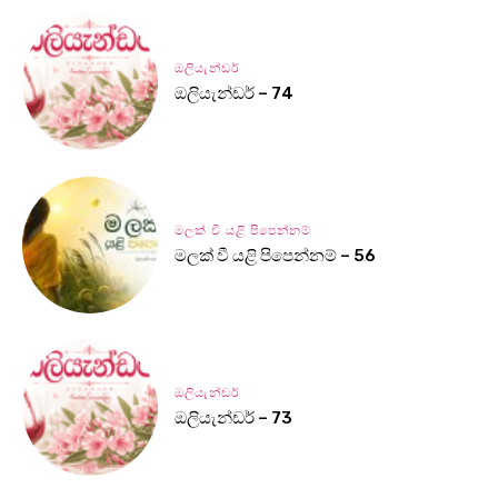
ඔලියැන්ඩර්
ඔලියැන්ඩර් – 74
මලක් වී යළි පිපෙන්නම්
මලක් වී යළි පිපෙන්නම් – 56
ඔලියැන්ඩර්
ඔලියැන්ඩර් – 73