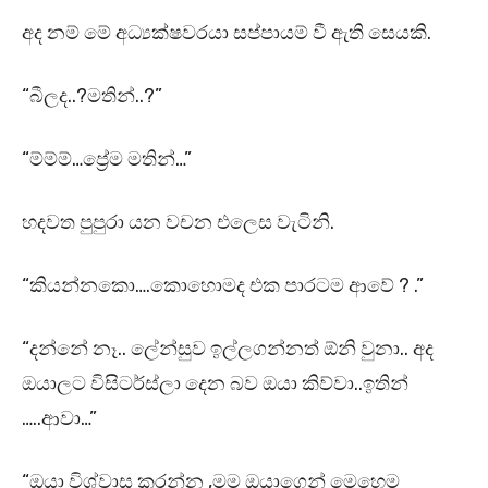
අද නම් මේ අධ්‍යක්ෂවරයා සප්පායම් වී ඇති සෙයකි.
“බීලද..?මතින්..?”
“ම්ම්ම්…ප්‍රේම මතින්…”
හදවත පුපුරා යන වචන එලෙස වැටිනි.
“කියන්නකො….කොහොමද එක පාරටම ආවේ ? .”
“දන්නේ නෑ.. ලේන්සුව ඉල්ලගන්නත් ඕනි වුනා.. අද
ඔයාලට විසිටර්ස්ලා දෙන බව ඔයා කිව්වා..ඉතින්
…..ආවා…”
“ඔයා විශ්වාස කරන්න ,මම ඔයාගෙන් මෙහෙම