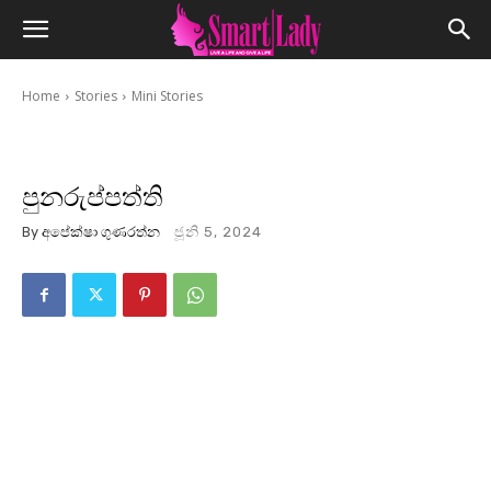
Home
Stories
Mini Stories
පුනරුප්පත්ති
By
අපේක්ෂා ගුණරත්න
ජූනි 5, 2024