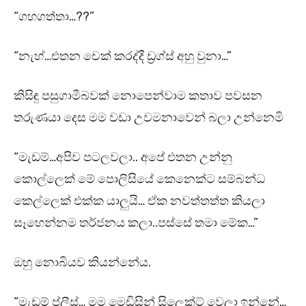
“ගහගත්තා…??”
“නැහ්…එතන චෙක් කරද්දී ඩ්‍රග්ස් අහු වුනා…”
කිසිඳු පසුගාමීබවක් නොපෙන්වාම කතාව පවසන
තරුණයා දෙස මම වඩා උවමනාවෙන් බලා උන්නෙමි
“මැඩම්…අපිව පටලවලා.. අපේ එතන උන්නු
කොල්ලෙක් මේ පොලිසියේ කෙනෙක්ට සම්බන්ධ
කෙල්ලෙක් එක්ක යාලුයි… ඒක නවත්තත්ත කියලා
සෑහෙන්නම තර්ජනය කලා..පස්සේ තමා මේක…”
ඔහු නොබියව කියන්නේය.
“මැඩම් ප්ලීස්… මම මෙඩිසින් සිලෙක්ට් වෙලා ඉන්නේ…