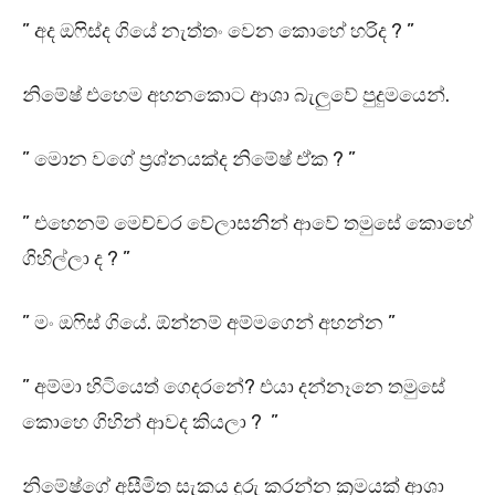
” අද ඔෆිස්ද ගියේ නැත්තං වෙන කොහේ හරිද ? ”
නිමේෂ් එහෙම අහනකොට ආශා බැලුවේ පුදුමයෙන්.
” මොන වගේ ප්‍රශ්නයක්ද නිමේෂ් ඒක ? ”
” එහෙනම් මෙච්චර වේලාසනින් ආවේ තමුසේ කොහේ
ගිහිල්ලා ද ? ”
” මං ඔෆිස් ගියේ. ඕන්නම් අම්මගෙන් අහන්න ”
” අම්මා හිටියෙත් ගෙදරනේ? එයා දන්නෑනෙ තමුසේ
කොහෙ ගිහින් ආවද කියලා ? ”
නිමේෂ්ගේ අසීමිත සැකය දුරු කරන්න ක්‍රමයක් ආශා