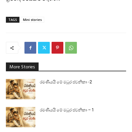
TAGS
Mini stories
More Stories
රමණීයයි මේ මධුර ජවනිකා -2
රමණීයයි මේ මධුර ජවනිකා – 1