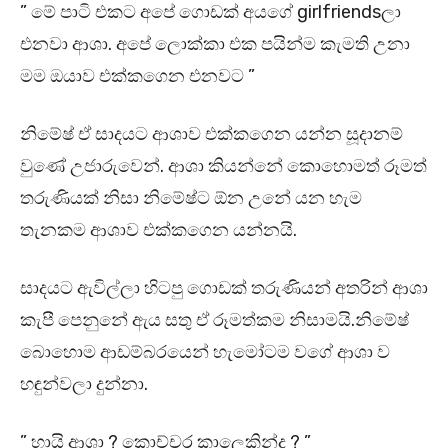
” මේ පාටි එකට අපේ ගොඩක් අයගේ girlfriendsලා
එනවා ආශා. අපේ ලොක්කා එක පයින්ම කැමති උනා
මම ඔයාව එක්කගෙන එනවට ”
නිමේෂ් ඒ සාදයට ආශාව එක්කගෙන යන්න සූදානම්
වුණේ උජාරුවෙන්. ආශා කියන්නේ කොහොමත් රූමත්
තරුණියක් නිසා නිමේෂ්ට ඕන උනේ යන හැම
තැනකම ආශාව එක්කගෙන යන්නයි.
සාදයට ඇවිල්ලා හිටපු ගොඩක් තරුණියන් අතරින් ආශා
කැපී පෙනුනේ ඇය සතු ඒ රූමත්කම නිසාමයි.නිමේෂ්
බොහොම ආඩම්බරයෙන් හැමෝටම වගේ ආශා ව
හඳුන්වලා දුන්නා.
” හායි ආශා ? කොච්චර කාලෙකින්ද ? ”