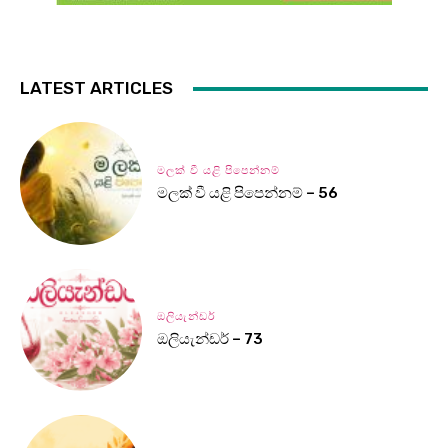
LATEST ARTICLES
මලක් වී යළි පිපෙන්නම්
මලක් වී යළි පිපෙන්නම් – 56
ඔලියැන්ඩර්
ඔලියැන්ඩර් – 73