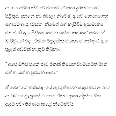
ආශාට අම්මා කිව්වේ එහෙම. ඒ ආශා දුරකථනයට
පිළිතුරු දුන්නෙ නෑ කියලා නිමේෂ් ඇයව හොයාගෙන
ගෙදරට ආපු දවසක. නිමේශ් ගේ හැසිරීම අසාමාන්‍ය
එකක් කියලා පිලිනොගෙන ඉන්න ආශාගේ අම්මටත්
බැරිවුනේ එදා. ඒත් සාම්ප්‍රදායික මවකගේ ගතිගුණ ඇය
තුළත් අඩුවක් නැතුව තිබුනා.
” අපේ ඔෆිස් එකේ පාටි එකක් තියෙනවා.ඔයාටත් මාත්
එක්ක යන්න පුළුවන් ආශා ”
නිමේශ් ගේ කාර්යාලයේ පැවැත්වෙන සාදයකට ආශාට
ආරාධනා ලැබුනේ එහෙම. ඒකට ආශා අඳින්න ඕන
ඇඳුම පවා තීරණය කළේ නිමේෂ්මයි.