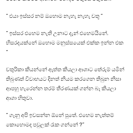
” එයා ඉස්සර නම් ඔහොම නැහැ නැහැ චතූ ”
” ඉස්සර එහෙම නැති උනාට දැන් එහෙමයිනේ.
හිසරදයක්නේ ඔහොම මනුස්සයෙක් එක්ක ඉන්න එක
”
චතුරිකා කියන්නේ ඇත්ත කියලා ආශාට තේරුම් යමින්
තිබුණත් විවාහයට දිනත් නියම කරගෙන තිබුන නිසා
ආපහු හැරෙන්න තරම් තීරණයක් ගන්න බෑ කියලා
ආශා හිතුවා.
” ගෑනු අපි ඉවසන්න ඕනේ පුතේ. එහෙම නැත්තම්
කොහොමද පවුලක් රැක ගන්නේ ?”