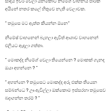
සාදය ඉවර වෙලා යනකොට නිමේශ් වාහනය පාරක්
අයිනේ නතර කලේ හිතුවෙ නැති වෙලාවක.
” තමුසෙ මට ඇත්ත කියන්න ඕනෙ”
නිමේෂ් වාහනෙන් බැහලා ඇවිත් ආශාව වාහනෙන්
එලියට ඇදලා ගත්තා.
” මොකද්ද නිමේශ් වෙලා තියෙන්නෙ ? මොකක් ගැනද
ඔයා අහන්නෙ ? ”
” අහන්නෙ ? තමුසෙට මොකද්ද අරූ එක්ක තියෙන
සම්බන්ධෙ ? ඌ ඇවිල්ලා ඔක්කොම ඉස්සරහා තමුසෙව
බදාගන්න තරම් ? ”