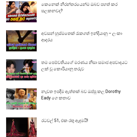
කෙනෙක් නිරන්තරයෙන්ම ඔබව පහත් කර
සලකනවද?
අවසන් හුස්මතෙක් රැකගත් ඉන්දියානු – ලංකා
ආදරය
තම පෙම්වතියගේ මරණය නිසා සමාජ අපවාදයට
ලක් වූ කොරියානු තරුව
නැවත ඉපදීම ඇත්තක් බව ඔප්පු කල Dorothy
Eady ගෙ කතාව
රටවල් 51, එක රතු ඇඳුමයි!