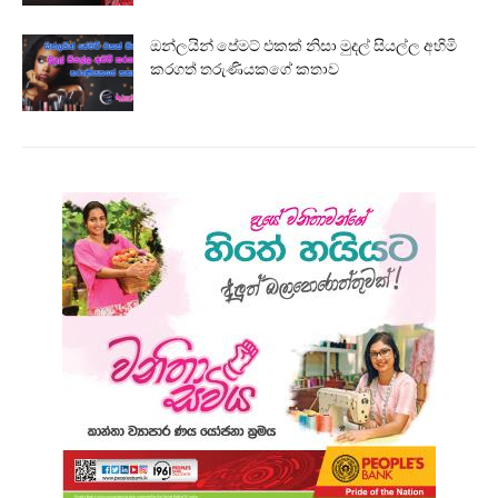
ඔන්ලයින් පේමට් එකක් නිසා මුදල් සියල්ල අහිමි
කරගත් තරුණියකගේ කතාව