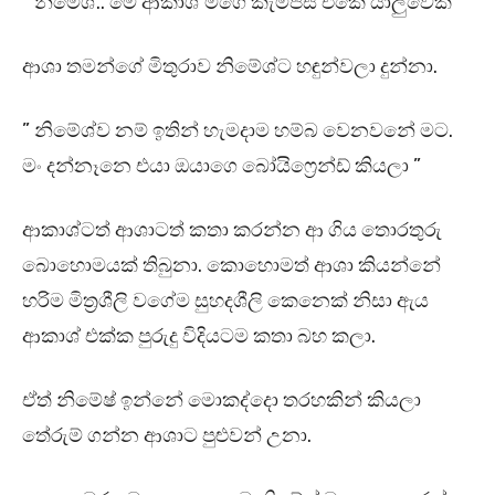
” නිමේශ්.. මේ ආකාශ් මගෙ කැම්පස් එකේ යාලුවෙක් “
ආශා තමන්ගේ මිතුරාව නිමේශ්ට හඳුන්වලා දුන්නා.
” නිමේශ්ව නම් ඉතින් හැමදාම හම්බ වෙනවනේ මට.
මං දන්නෑනෙ එයා ඔයාගෙ බෝයිෆ්‍රෙන්ඩ් කියලා ”
ආකාශ්ටත් ආශාටත් කතා කරන්න ආ ගිය තොරතුරු
බොහොමයක් තිබුනා. කොහොමත් ආශා කියන්නේ
හරිම මිත්‍රශීලි වගේම සුහදශීලි කෙනෙක් නිසා ඇය
ආකාශ් එක්ක පුරුදු විදියටම කතා බහ කලා.
ඒත් නිමේෂ් ඉන්නේ මොකද්දො තරහකින් කියලා
තේරුම් ගන්න ආශාට පුළුවන් උනා.