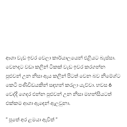
ආශා වැඩ ඉවර වෙලා කාර්යාලයෙන් එළියට බැස්සා.
වෙනදට වඩා කලින් ටිකක් වැඩ ඉවර කරගන්න
පුළුවන් උන නිසා ඇය කලින් පිටත් වෙන බව නිමේශ්ට
කෙටි පණිවිඩයකින් සඳහන් කරලා යැව්වා. හවස 6
වෙද්දි ගෙදර එන්න පුළුවන් උන නිසා මහන්සියටත්
එක්කම ආශා ඇඳෙන් ඇලවුනා.
” පුතේ අර ළමයා ඇවිත් ”