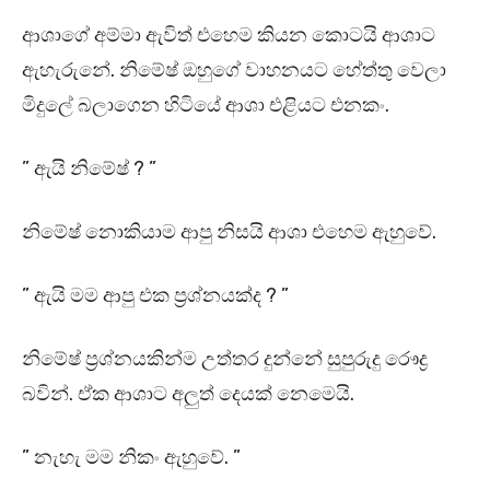
ආශාගේ අම්මා ඇවිත් එහෙම කියන කොටයි ආශාට
ඇහැරුනේ. නිමේෂ් ඔහුගේ වාහනයට හේත්තු වෙලා
මිදුලේ බලාගෙන හිටියේ ආශා එළියට එනකං.
” ඇයි නිමේෂ් ? ”
නිමේෂ් නොකියාම ආපු නිසයි ආශා එහෙම ඇහුවේ.
” ඇයි මම ආපු එක ප්‍රශ්නයක්ද ? ”
නිමේෂ් ප්‍රශ්නයකින්ම උත්තර දුන්නේ සුපුරුදු රෞද්‍ර
බවින්. ඒක ආශාට අලුත් දෙයක් නෙමෙයි.
” නැහැ මම නිකං ඇහුවේ. ”