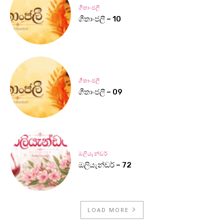
ගීතාංජලී
ගීතාංජලී – 10
ගීතාංජලී
ගීතාංජලී – 09
ඔලියැන්ඩර්
ඔලියැන්ඩර් – 72
LOAD MORE