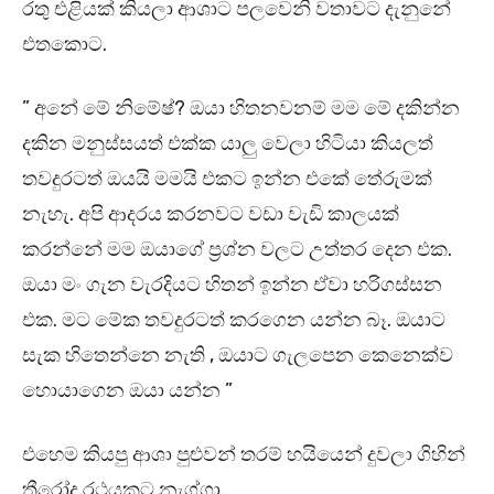
රතු එළියක් කියලා ආශාට පලවෙනි වතාවට දැනුනේ
එතකොට.
” අනේ මේ නිමේෂ්? ඔයා හිතනවනම් මම මේ දකින්න
දකින මනුස්සයත් එක්ක යාලු වෙලා හිටියා කියලත්
තවදුරටත් ඔයයි මමයි එකට ඉන්න එකේ තේරුමක්
නැහැ. අපි ආදරය කරනවට වඩා වැඩි කාලයක්
කරන්නේ මම ඔයාගේ ප්‍රශ්න වලට උත්තර දෙන එක.
ඔයා මං ගැන වැරදියට හිතන් ඉන්න ඒවා හරිගස්සන
එක. මට මේක තවදුරටත් කරගෙන යන්න බෑ. ඔයාට
සැක හිතෙන්නෙ නැති , ඔයාට ගැලපෙන කෙනෙක්ව
හොයාගෙන ඔයා යන්න ”
එහෙම කියපු ආශා පුළුවන් තරම් හයියෙන් දුවලා ගිහින්
ත්‍රීරෝද රථයකට නැග්ගා.