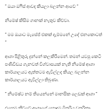
” ඔයා ඔෆිස් ආවද කියලා බලන්න ආවේ “
නිමේෂ් කිසිම ගානක් නැතුව කිව්වා.
” මම ඔයාට මැසේජ් එකක් දැම්මනේ උදේ එනකොටත්
“
ආශා පිළිතුරු දුන්නේ කලකිරීමෙන්. තමන් යවපු කෙටි
පණිවිඩය ගැනවත් විශ්වාසයක් නැති නිමේෂ් ආශා
කාර්යාලයට ඇත්තටම ඇවිල්ලද කියල බලන්න
කාර්යාලයට ඇවිල්ලා තිබුණා.
” නිමේෂ්ට නම් තියෙන්නේ මානසික ලෙඩක් ආශා ”
එහෙම කිව්වේ ආශාගේ හොඳම මිතුරිය චතුරිකා.