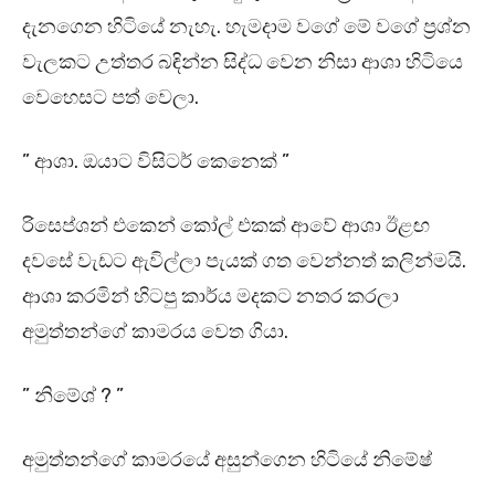
දැනගෙන හිටියේ නැහැ. හැමදාම වගේ මේ වගේ ප්‍රශ්න
වැලකට උත්තර බඳින්න සිද්ධ වෙන නිසා ආශා හිටියෙ
වෙහෙසට පත් වෙලා.
” ආශා. ඔයාට විසිටර් කෙනෙක් ”
රිසෙප්ශන් එකෙන් කෝල් එකක් ආවේ ආශා ඊළඟ
දවසේ වැඩට ඇවිල්ලා පැයක් ගත වෙන්නත් කලින්මයි.
ආශා කරමින් හිටපු කාර්ය මදකට නතර කරලා
අමුත්තන්ගේ කාමරය වෙත ගියා.
” නිමේශ් ? ”
අමුත්තන්ගේ කාමරයේ අසුන්ගෙන හිටියේ නිමේෂ්