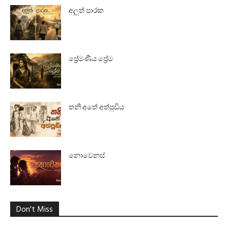
අලුත් පාරක
ප්‍රේමණීය ප්‍රේම
තනි අතේ අත්පුඩිය
නොවෙනස්
Don't Miss