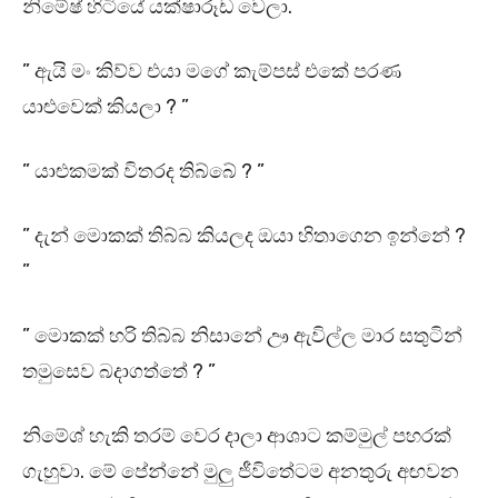
නිමේෂ් හිටියේ යක්ෂාරූඩ වෙලා.
” ඇයි මං කිව්ව එයා මගේ කැම්පස් එකේ පරණ
යාළුවෙක් කියලා ? ”
” යාළුකමක් විතරද තිබ්බේ ? ”
” දැන් මොකක් තිබ්බ කියලද ඔයා හිතාගෙන ඉන්නේ ?
”
” මොකක් හරි තිබ්බ නිසානේ ඌ ඇවිල්ල මාර සතුටින්
තමුසෙව බදාගත්තේ ? ”
නිමේශ් හැකි තරම් වෙර දාලා ආශාට කම්මුල් පහරක්
ගැහුවා. මේ පේන්නේ මුලු ජීවිතේටම අනතුරු අඟවන