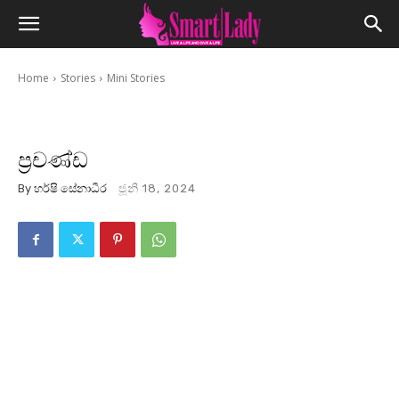
Home
Stories
Mini Stories
ප්‍රචණ්ඩ
By
හර්ෂි සේනාධීර
ජූනි 18, 2024