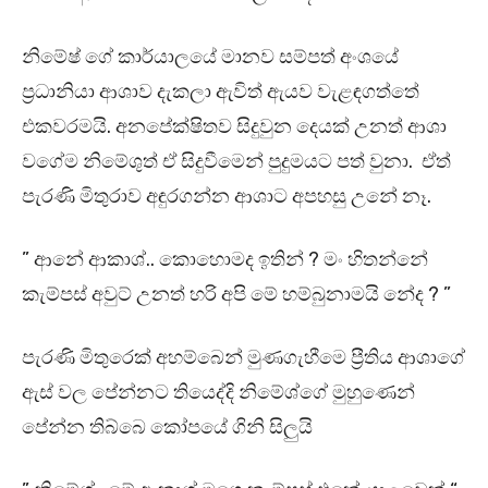
නිමේෂ් ගේ කාර්යාලයේ මානව සම්පත් අංශයේ
ප්‍රධානියා ආශාව දැකලා ඇවිත් ඇයව වැළඳගත්තේ
එකවරමයි. අනපේක්ෂිතව සිදුවුන දෙයක් උනත් ආශා
වගේම නිමේශුත් ඒ සිදුවීමෙන් පුදුමයට පත් වුනා. ඒත්
පැරණි මිතුරාව අඳුරගන්න ආශාට අපහසු උනේ නෑ.
” ආනේ ආකාශ්.. කොහොමද ඉතින් ? මං හිතන්නේ
කැම්පස් අවුට් උනත් හරි අපි මේ හම්බුනාමයි නේද ? ”
පැරණි මිතුරෙක් අහම්බෙන් මුණගැහීමෙ ප්‍රීතිය ආශාගේ
ඇස් වල පේන්නට තියෙද්දි නිමේශ්ගේ මුහුණෙන්
පේන්න තිබ්බෙ කෝපයේ ගිනි සිලුයි