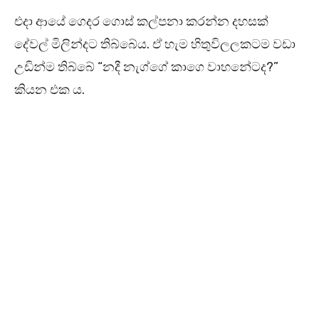
එදා ආයේ ගෙදර ගොස් කල්පනා කරන්න දහසක්
දේවල් මිලින්දට තිබ්බේය. ඒ හැම හිතුවිලලකටම වඩා
උඩින්ම තිබ්බේ “නදී නැග්ගේ කාගෙ වාහනේටද?”
කියන එක ය.