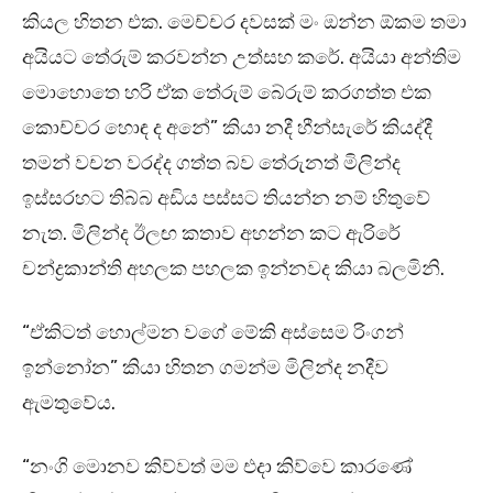
කියල හිතන එක. මෙච්චර දවසක් මං ඔන්න ඕකම තමා
අයියට තේරුම් කරවන්න උත්සහ කරේ. අයියා අන්තිම
මොහොතෙ හරි ඒක තේරුම් බේරුම් කරගත්ත එක
කොච්චර හොඳ ද අනේ” කියා නදී හීන්සැරේ කියද්දී
තමන් වචන වරද්ද ගත්ත බව තේරුනත් මිලින්ද
ඉස්සරහට තිබ්බ අඩිය පස්සට තියන්න නම් හිතුවේ
නැත. මිලින්ද ඊලඟ කතාව අහන්න කට ඇරිරේ
චන්ද්‍රකාන්ති අහලක පහලක ඉන්නවද කියා බලමිනි.
“ඒකිටත් හොල්මන වගේ මේකි අස්සෙම රිංගන්
ඉන්නෝන” කියා හිතන ගමන්ම මිලින්ද නදීව
ඇමතුවේය.
“නංගි මොනව කිව්වත් මම එදා කිව්වෙ කාරණේ