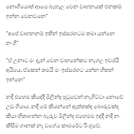
නොගියොත් ආයෙ බැහැල වෙන වාහනයක් එනකම්
ඉන්න වෙනවනෙ”
“අපේ වාහනනම් ඉතින් ඉස්සරහටම තමා යන්නෙ
නංගි”
“ඒ උනාට මං දැන් වෙන වාහනේකට නැගල ඉවරයි
අයියෙ, ඒකෙන් තමයි මං ඉස්සරහට යන්න හිතන්
ඉන්නෙ”
නදී එහෙම කියද්දී මිලින්ද පුටුවෙන් නැගිට්ටා නොවේ
උඩ ගියාය. නදී මේ කියන්නේ ඇත්තක්ද බොරුවක්ද
කියා හිතාගන්න බැරුව මිලින්ද එහෙමම ඉද්දී නදී නං
කිසිම ගානක් නෑ වගේය කාමරේට රිංගුවේ.