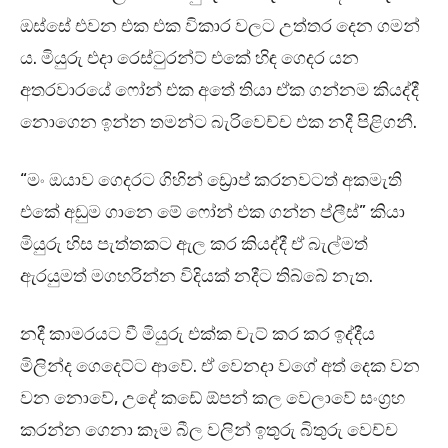
ඔස්සේ එවන එක එක විකාර වලට උත්තර දෙන ගමන්‍
ය. මියුරු එදා රෙස්ටුරන්ට් එකේ හිඳ ගෙදර යන
අතරවාරයේ ෆෝන් එක අතේ තියා ඒක ගන්නම කියද්දී
නොගෙන ඉන්න තමන්ට බැරිවෙච්ච එක නදී පිළිගනී.
“මං ඔයාව ගෙදරට ගිහින් ඩ්‍රොප් කරනවටත් අකමැති
එකේ අඩුම ගානෙ මේ ෆෝන් එක ගන්න ප්ලීස්” කියා
මියුරු හිස පැත්තකට ඇල කර කියද්දී ඒ බැල්මත්
ඇරයුමත් මගහරින්න විදියක් නදීට තිබ්බේ නැත.
නදී කාමරයට වී මියුරු එක්ක චැට් කර කර ඉද්දීය
මිලින්ද ගෙදෙට්ට ආවේ. ඒ වෙනදා වගේ අත් දෙක වන
වන නොවේ, උදේ කඩේ ඕපන් කල වෙලාවේ සංග්‍රහ
කරන්න ගෙනා කෑම බීල වලින් ඉතුරු බිතුරු වෙච්ච