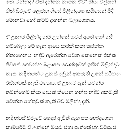
කොටන්නද? ඒකි දන්නෙ නෑනෙ ඒව” කියා විල්සන්
හීන් සිරුවේ ලෙස්සා ගියේ මිලින්දගෙ කයියෙන් මිදී
මොනවා හෝ කටට දාගන්න බලාගෙනය.
ඒ උනාට මිලින්ද නම් උන්නේ හවස් අතේ හෝ නදී
හම්බෙලා මේ ගැන ආයෙ පාරක් කතා කරන්න
හිතාගෙනය. නදීව ඇරෙන්න වෙන කෙනෙක් එක්ක
ජීවිතේ ගෙවන්න බලාපොරොත්තුවක් ඉතින් මිලින්දට
නැත. නදී තමන්ට උනත් මුලින් අකමැති උනේ හරිහමං
රස්සාවක් නැති එකෙය. ඒ උනාට දැන් තමන්ට
තමන්ගේම කියා දෙයක් තියෙන හන්දා නදීට අකමැති
වෙන්න හේතුවක් නැති බව මිලින්ද දනී.
නදී හවස් වරුවේ ගෙදර ඇවිත් ඇඟ පත හෝදගෙන
කාමරේට වී උන්නේ මියුරු එහා පැත්තේ හිඳ වට්සැප්