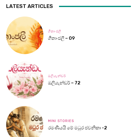
LATEST ARTICLES
ගීතාංජලී
ගීතාංජලී – 09
ඔලියැන්ඩර්
ඔලියැන්ඩර් – 72
MINI STORIES
රමණීයයි මේ මධුර ජවනිකා -2