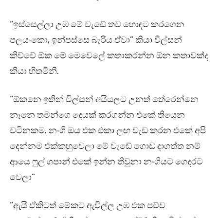
“ඉස්සෙල්ලා උඹ මේ වැඩේ තව හොඳට කරගෙන
පලයංකො, ඉන්පස්සෙ බැරිය ඒවා” කියා විල්සන්
කිව්වේ ඕක මේ මෙවෙලේ කතාකරන්න ඕන කතාවක්ද
කියා හිතමිනි.
“ඕකනෙ ඉතින් විල්සන් අයියලට උනත් තේරෙන්නෙ
නෑනෙ තමන්ගෙ දෙයක් කරගන්න එකේ තියෙන
වටිනකම. නංගි ඔය එක එකා ලඟ වැඩ කරන එකේ අපි
දෙන්නම එක්කහුවෙලා මේ වැඩේ ගොඩ දාගත්ත නම්
ආයෙ ෆුල් ශපාන් එකේ ඉන්න තිවුනා නංගියට ගෙදරට
වෙලා”
“ඇයි ඒකිටත් මේකට ඇවිල්ල උඹ එක පච්ච