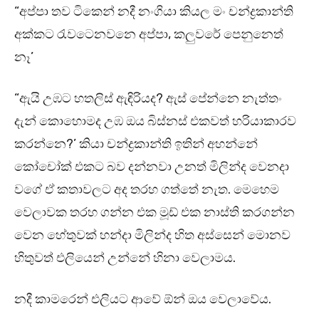
“අප්පා තව ටිකෙන් නදී නංගියා කියල මං චන්ද්‍රකාන්ති
අක්කට රැවටෙනවනෙ අප්පා, කලුවරේ පෙනුනෙත්
නෑ’
“ඇයි උඹට හතලිස් ඇඳිරියද? ඇස් පේන්නෙ නැත්තං
දැන් කොහොමද උඹ ඔය බිස්නස් එකවත් හරියාකාරව
කරන්නෙ?’ කියා චන්ද්‍රකාන්ති ඉතින් අහන්නේ
කෝචෝක් එකට බව දන්නවා උනත් මිලින්ද වෙනදා
වගේ ඒ කතාවලට අද තරහ ගත්තේ නැත. මෙහෙම
වෙලාවක තරහ ගන්න එක මූඩ් එක නාස්ති කරගන්න
වෙන හේතුවක් හන්දා මිලින්ද හිත අස්සෙන් මොනව
හිතුවත් එලියෙන් උන්නේ හිනා වෙලාමය.
නදී කාමරෙන් එලියට ආවේ ඕන් ඔය වෙලාවේය.