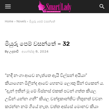
Home
Novels
මියුරු පෙම් වසන්තේ
මියුරු පෙම් වසන්තේ – 32
By
උදතාරි
අගෝස්තු 8, 2024
“නදී නංගා ආවෙ නැත්තෙ ඇයි විල්සන් අයියා”
කියාගෙන මිලින්ද ආවේ හෙනම ලොකු සීන් එකෙන් ය.
“දැන් ඉතින් මූ මේ බිස්නස් එකක් පටන් ගත්ත කියල
උඩින් යන්න ගනී” කියල චන්ද්‍රකාන්තිට හිතුනත් වචන
කරන්න නම් ගියේ නැත. වත්ත අස්සේ මොනව කියා