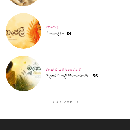
ගීතාංජලී
ගීතාංජලී – 08
මලක් වී යළි පිපෙන්නම්
මලක් වී යළි පිපෙන්නම් – 55
LOAD MORE