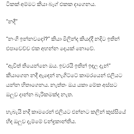
ටිකක් අම්මට කියා බෑග් එකක දාගෙනය.
“නදී”
“නංගි ඉන්නවදෝ?” කියා මිලින්ද කියද්දී නදිට ඉතින්
එපාවෙච්ච එක අහන්න දෙයක් නොවේ.
“ඇවිත් තියෙන්නෙ ඔය. ඉවරයි ඉතින් ඉඳල දැන්”
කියාගෙන නදී ඇඳෙන් නැගිට්ටේ කාමරයෙන් එලියට
යන්න හිතාගෙනය. නැත්තං ඔය යකා මේක අස්සට
ඔලුව දාන්න බැරිකමක්ද නැත.
හැබැයි නදී කාමරෙන් එලියට එන්නට කලින් කුස්සියේ
හිඳ ඔලුව දැම්මේ චන්ද්‍රකාන්තිය.