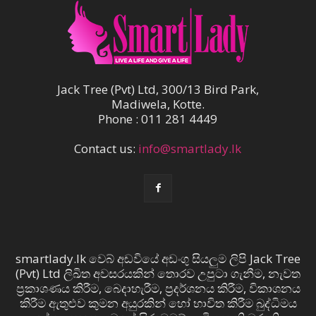
Jack Tree (Pvt) Ltd, 300/13 Bird Park,
Madiwela, Kotte.
Phone : 011 281 4449
Contact us:
info@smartlady.lk
smartlady.lk වෙබ් අඩවියේ අඩංගු සියලුම ලිපි Jack Tree
(Pvt) Ltd ලිඛිත අවසරයකින් තොරව උපුටා ගැනීම, නැවත
ප්‍රකාශණය කිරීම, බෙදාහැරීම, ප්‍රදර්ශනය කිරීම, විකාශනය
කිරීම ඇතුළුව කුමන අයුරකින් හෝ භාවිත කිරීම බුද්ධිමය