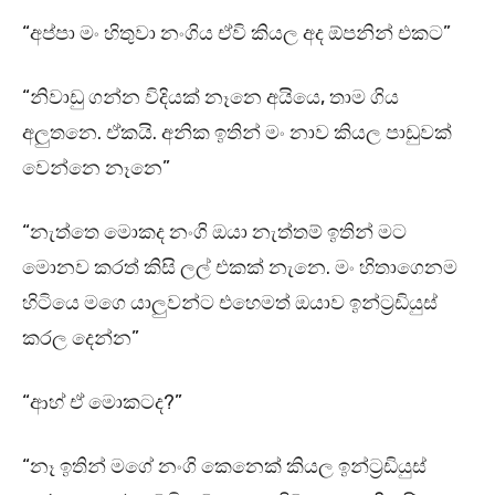
“අප්පා මං හිතුවා නංගිය ඒවි කියල අද ඕපනින් එකට”
“නිවාඩු ගන්න විදියක් නෑනෙ අයියෙ, තාම ගිය
අලුතනෙ. ඒකයි. අනික ඉතින් මං නාව කියල පාඩුවක්
වෙන්නෙ නෑනෙ”
“නැත්තෙ මොකද නංගි ඔයා නැත්තම් ඉතින් මට
මොනව කරත් කිසි ලල් එකක් නැනෙ. මං හිතාගෙනම
හිටියෙ මගෙ යාලුවන්ට එහෙමත් ඔයාව ඉන්ට්‍රඩියුස්
කරල දෙන්න”
“ආහ් ඒ මොකටද?”
“නෑ ඉතින් මගේ නංගි කෙනෙක් කියල ඉන්ට්‍රඩියුස්