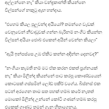
අල්ලන්නෙ නෑ” කියා චන්ද්‍රකාන්ති කියන්නෙ
විල්සන්ගේ නකුටු ඇඟ හන්දාය.
“එහෙම කියල පුලුවන්ද අයියෝ? තමන්ගෙ වැඩක්
වෙනුවෙන් නිවාඩුවක් ගන්න බැරිනම් නංගිට කියන්න
විල්සන් අයියා ජොබ් එකෙන් අයින් වෙන්න කියලා”
“ඇයි ඉන්පස්සෙ උඹ ඒකිට කන්න අඳින්න දෙනවද?”
“නංගියා කැමති නම් මට ඒක කරන එකත් ප්‍රශ්නයක්
නෑ” කියා මිලින්ද කියන්නේ පාට කරපු කොණ්ඩයෙන්
කොටසක් ගස්සමින් ලෝඩ් පකීර් වගේය. බිස්නස් එක
පටන් අරගෙන තාම සත පහක් හම්බ කරේ නැතත්
මොකෝ මිලින්ද උන්නේ කෝටි ගණන් හම්බ කරපු
එකෙක් ගාණට තමන් ගැන හිතාගෙනය.