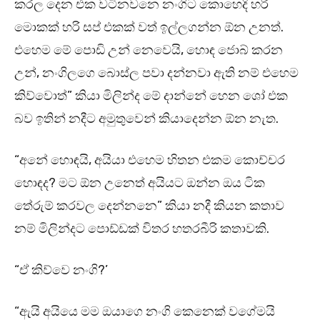
කරල දෙන එක වටිනවනෙ නංගිට කොහෙදි හරි
මොකක් හරි සප් එකක් වත් ඉල්ලගන්න ඕන උනත්.
එහෙම මේ පොඩි උන් නෙවෙයි, හොඳ ජොබ් කරන
උන්, නංගිලගෙ බොස්ල පවා දන්නවා ඇති නම් එහෙම
කිව්වොත්” කියා මිලින්ද මේ දාන්නේ හෙන ශෝ එක
බව ඉතින් නදීට අමුතුවෙන් කියාදෙන්න ඕන නැත.
“අනේ හොඳයි, අයියා එහෙම හිතන එකම කොච්චර
හොඳද? මට ඕන උනෙත් අයියට ඔන්න ඔය ටික
තේරුම් කරවල දෙන්නනෙ” කියා නදී කියන කතාව
නම් මිලින්දට පොඩ්ඩක් විතර හතරබීරි කතාවකි.
“ඒ කිව්වෙ නංගි?’
“ඇයි අයියෙ මම ඔයාගෙ නංගි කෙනෙක් වගේමයි