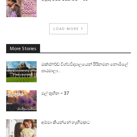
LOAD MORE
More Stories
ඔක්ස්ෆර්ඩ් විශ්වවිද්‍යාලයෙන් පිරිනමන නොමිලේ
පාඨමාලා…
මල් තුහින – 37
අම්මා කියන්නේ හැඟීමකට