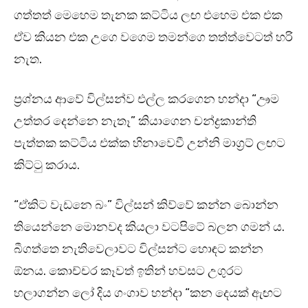
ගත්තත් මෙහෙම තැනක කට්ටිය ලඟ එහෙම එක එක
ඒව කියන එක උගෙ වගෙම තමන්ගෙ තත්ත්වෙටත් හරි
නැත.
ප්‍රශ්නය ආවේ විල්සන්ව එල්ල කරගෙන හන්දා “ඌම
උත්තර දෙන්නෙ නැතෑ” කියාගෙන චන්ද්‍රකාන්ති
පැත්තක කට්ටිය එක්ක හිනාවෙවී උන්නි මාග්‍රට් ලඟට
කිට්ටු කරාය.
“ඒකිට වැඩනෙ බං” විල්සන් කිව්වේ කන්න බොන්න
තියෙන්නෙ මොනවද කියලා වටපිටේ බලන ගමන්‍ ය.
බීගත්තෙ නැතිවෙලාවට විල්සන්ට හොඳට කන්න
ඕනය. කොච්චර කෑවත් ඉතින් හවසට උගුරට
හලාගන්න ලෝ දිය ගංගාව හන්දා “කන දෙයක් ඇඟට