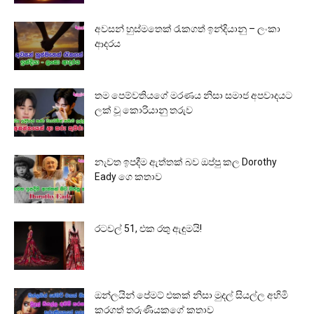
අවසන් හුස්මතෙක් රැකගත් ඉන්දියානු – ලංකා
ආදරය
තම පෙම්වතියගේ මරණය නිසා සමාජ අපවාදයට
ලක් වූ කොරියානු තරුව
නැවත ඉපදීම ඇත්තක් බව ඔප්පු කල Dorothy
Eady ගෙ කතාව
රටවල් 51, එක රතු ඇඳුමයි!
ඔන්ලයින් පේමට් එකක් නිසා මුදල් සියල්ල අහිමි
කරගත් තරුණියකගේ කතාව