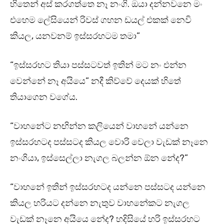
හිතෙන් අස් කරගත්තෙ නෑ නංගි. ඔයා දන්නවනෙ මං
එහෙම ලේසියෙන් රිවස් ගහන ඩයල් එකක් නෙවි
කියල, යනවනම් ඉස්සරහටම තමා”
“ඉස්සරහට තියා පස්සටවත් ඉතින් මට නං එන්න
වෙන්නේ නෑ අයියෙ” නදී කිව්වේ දෙයක් හිතේ
තියාගෙන වගේය.
“වාහනේට නඟින්න කලියෙන් වාහනේ යන්නෙ
ඉස්සරහටද පස්සටද කියල වොරි වෙලා වැඩක් නෑනෙ
නංගියා, ඉස්සෙල්ලා නැගල බලන්න ඕන නේද?”
“වාහනේ ඉතින් ඉස්සරහටද යන්නෙ පස්සටද යන්නෙ
කියල හරියට දන්නෙ නැතුව වාහනේකට නැගල
වැඩක් නෑනෙ අයියෙ නේද? හදිසියේ හරි ඉස්සරහට