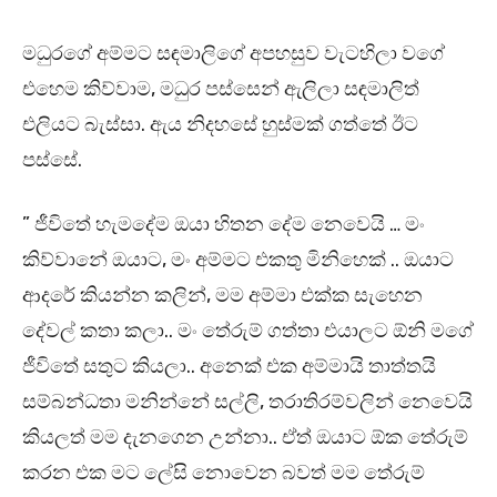
මධුරගේ අම්මට සඳමාලිගේ අපහසුව වැටහිලා වගේ
එහෙම කිව්වාම, මධුර පස්සෙන් ඇලිලා සඳමාලිත්
එලියට බැස්සා. ඇය නිදහසේ හුස්මක් ගත්තේ ඊට
පස්සේ.
” ජීවිතේ හැමදේම ඔයා හිතන දේම නෙවෙයි … මං
කිව්වානේ ඔයාට, මං අම්මට එකතු මිනිහෙක් .. ඔයාට
ආදරේ කියන්න කලින්, මම අම්මා එක්ක සැහෙන
දේවල් කතා කලා.. මං තේරුම් ගත්තා එයාලට ඕනි මගේ
ජීවිතේ සතුට කියලා.. අනෙක් එක අම්මායි තාත්තයි
සම්බන්ධතා මනින්නේ සල්ලි, තරාතිරම්වලින් නෙවෙයි
කියලත් මම දැනගෙන උන්නා.. ඒත් ඔයාට ඕක තේරුම්
කරන එක මට ලේසි නොවෙන බවත් මම තේරුම්