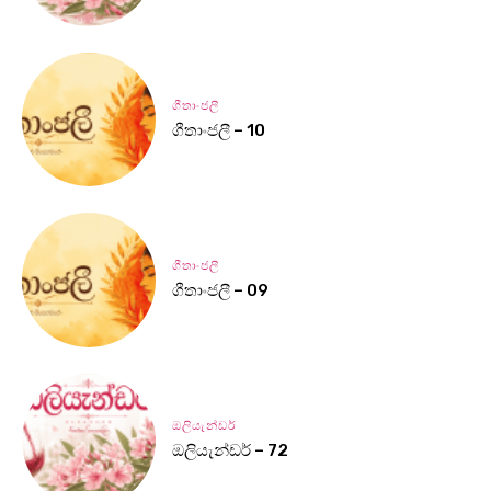
ගීතාංජලී
ගීතාංජලී – 10
ගීතාංජලී
ගීතාංජලී – 09
ඔලියැන්ඩර්
ඔලියැන්ඩර් – 72