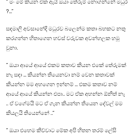
” මං මේ කියන එක ඇයි ඔයා තේරුම් නොගන්නේ මධුර
?…”
සඳමාලි අවසානේදි මධුරව බලෙන්ම කතා බහකට නතු
කරගන්න හිතාගෙන හවස් වරුවක අවන්හලක හමු
වුනා.
” ඔයා ආයේ ආයේ එකම කතාව කියන එකේ තේරුමක්
නෑ සඳා … කියන්න තියෙනවා නම් වෙන කතාවක්
කියන්න මම අහගෙන ඉන්නම් … එකම කතාව නම්
ආයේ ආයේ කියන්න එපා.. මට ඒක අහන්න ඕනිත් නෑ
.. ඒ වගේමයි මට ඒ ගැන කියන්න තියෙන දේවල් මම
කියලයි තියෙන්නේ ..”
” ඔයා එහෙම කිව්වාට මේක අපි හිතන තරම් ලේසි