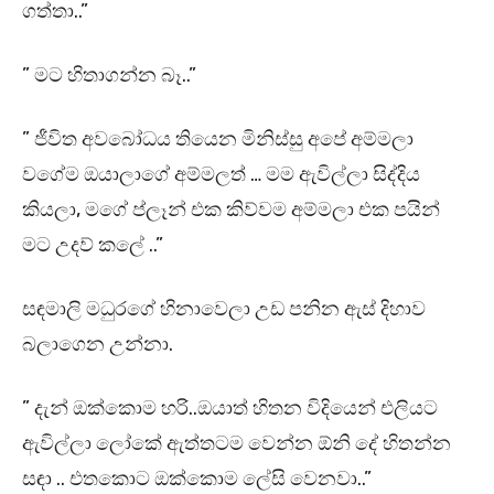
ගත්තා..”
” මට හිතාගන්න බෑ..”
” ජීවිත අවබෝධය තියෙන මිනිස්සු අපේ අම්මලා
වගේම ඔයාලාගේ අම්මලත් … මම ඇවිල්ලා සිද්දිය
කියලා, මගේ ප්ලෑන් එක කිව්වම අම්මලා එක පයින්
මට උදව් කලේ ..”
සඳමාලි මධුරගේ හිනාවෙලා උඩ පනින ඇස් දිහාව
බලාගෙන උන්නා.
” දැන් ඔක්කොම හරි..ඔයාත් හිතන විදියෙන් එලියට
ඇවිල්ලා ලෝකේ ඇත්තටම වෙන්න ඕනි දේ හිතන්න
සඳා .. එතකොට ඔක්කොම ලේසි වෙනවා..”