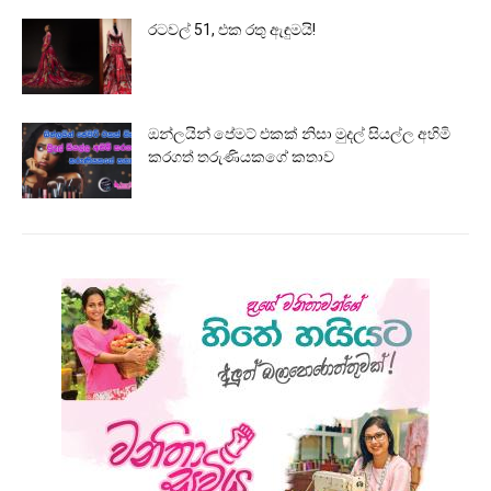
රටවල් 51, එක රතු ඇඳුමයි!
ඔන්ලයින් පේමට් එකක් නිසා මුදල් සියල්ල අහිමි
කරගත් තරුණියකගේ කතාව