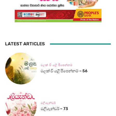
LATEST ARTICLES
මලක් වී යළි පිපෙන්නම්
මලක් වී යළි පිපෙන්නම් – 56
ඔලියැන්ඩර්
ඔලියැන්ඩර් – 73