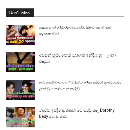
Don't Miss
කෙනෙක් නිරන්තරයෙන්ම ඔබව පහත් කර
සලකනවද?
අවසන් හුස්මතෙක් රැකගත් ඉන්දියානු – ලංකා
ආදරය
තම පෙම්වතියගේ මරණය නිසා සමාජ අපවාදයට
ලක් වූ කොරියානු තරුව
නැවත ඉපදීම ඇත්තක් බව ඔප්පු කල Dorothy
Eady ගෙ කතාව