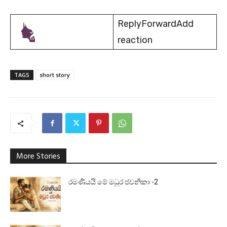
ReplyForwardAdd
reaction
TAGS
short story
More Stories
රමණීයයි මේ මධුර ජවනිකා -2