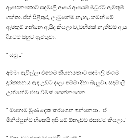
ඇහෙනකොට සඳමාලි ආයේ ආයෙම මධුරට ඇමතුම්
ගත්තා. ඒත් පිළිතුරු ලැබුනේම නැහැ. තමන් මේ
ඇමතුම් ගන්නෙ ඇයිද කියලා වැටහීමක් නැතිවම ඇය
දිගටම ඔහුව ඇමතුවා.
” යමු ..”
අම්මා ඇවිල්ලා එහෙම කියනකොට සඳමාලි ජංගම
දුරකතනය ඇඳ උඩට දාලා අම්මා දිහා බැලුවා. සඳමාලි
උන්නේම එපා වීමක් පෙන්නගෙන.
” ඔහොම මූණ දෙක කරගෙන ඉන්නෙපා .. ඒ
මිනිස්සුන්ට හිතෙයි අපි මේ ඕනෑවට එපාවට කියලා..”