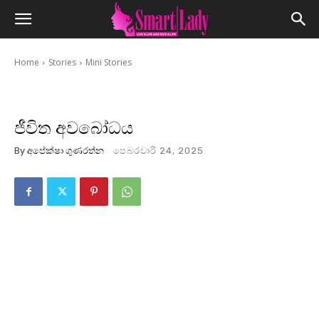
Home
Stories
Mini Stories
ජීවිත අවබෝධය
By
අපේක්ෂා ගුණරත්න
පෙබරවාරි 24, 2025