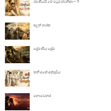
රමණීයයි මේ මධුර ජවනිකා – 1
අලුත් පාරක
ප්‍රේමණීය ප්‍රේම
තනි අතේ අත්පුඩිය
නොවෙනස්