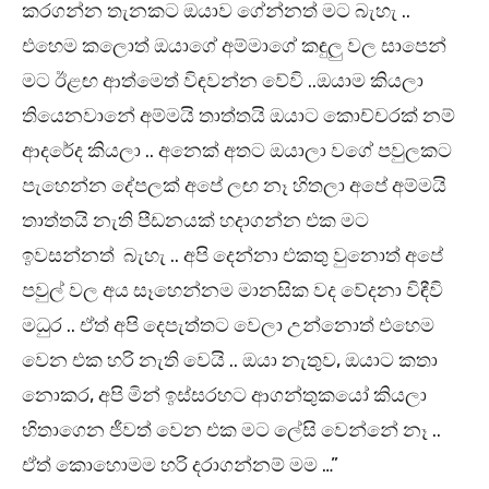
කරගන්න තැනකට ඔයාව ගේන්නත් මට බැහැ ..
එහෙම කලොත් ඔයාගේ අම්මාගේ කඳුලු වල සාපෙන්
මට ඊළඟ ආත්මෙත් විඳවන්න වේවි ..ඔයාම කියලා
තියෙනවානේ අම්මයි තාත්තයි ඔයාට කොච්චරක් නම්
ආදරේද කියලා .. අනෙක් අතට ඔයාලා වගේ පවුලකට
පැහෙන්න දේපලක් අපේ ලඟ නෑ හිතලා අපේ අම්මයි
තාත්තයි නැති පීඩනයක් හදාගන්න එක මට
ඉවසන්නත් බැහැ .. අපි දෙන්නා එකතු වුනොත් අපේ
පවුල් වල අය සෑහෙන්නම මානසික වද වේදනා විඳීවි
මධුර .. ඒත් අපි දෙපැත්තට වෙලා උන්නොත් එහෙම
වෙන එක හරි නැති වෙයි .. ඔයා නැතුව, ඔයාට කතා
නොකර, අපි මින් ඉස්සරහට ආගන්තුකයෝ කියලා
හිතාගෙන ජීවත් වෙන එක මට ලේසි වෙන්නේ නෑ ..
ඒත් කොහොමම හරි දරාගන්නම් මම …”