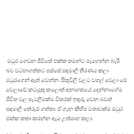
මධුර ගෙවන ජීවිතේ එක්ක තමන්ට පෑහෙන්න බැරි
බව වටහාගත්තට පස්සේ සඳමාලි තීරණය කලා
මධුරගෙන් ඈත් වෙන්න. සිතුවිලි වලට වහල් වෙලා මේ
වෙලාවේ කටයුතු කලොත් අනාගතයේ දෙන්නාගේම
ජීවිත වල පැටලීමක්ම විතරක් ඉතුරු වෙන බවත්
සඳමාලි තේරුම් ගත්තා. ඒ ගැන කිහිප වතාවක්ම මධුර
එක්ක කතා කරන්න ඇය උත්සාහ කලා.