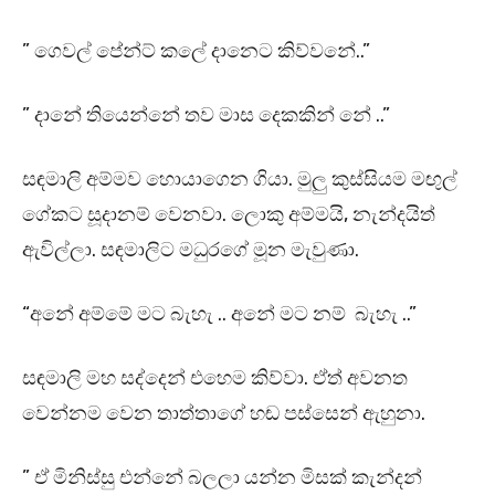
” ගෙවල් පේන්ට් කලේ දානෙට කිව්වනේ..”
” දානේ තියෙන්නේ තව මාස දෙකකින් නේ ..”
සඳමාලි අම්මව හොයාගෙන ගියා. මුලු කුස්සියම මඟුල්
ගේකට සූදානම් වෙනවා. ලොකු අම්මයි, නැන්දයිත්
ඇවිල්ලා. සඳමාලිට මධුරගේ මූන මැවුණා.
“අනේ අම්මේ මට බැහැ .. අනේ මට නම් බැහැ ..”
සඳමාලි මහ සද්දෙන් එහෙම කිව්වා. ඒත් අවනත
වෙන්නම වෙන තාත්තාගේ හඬ පස්සෙන් ඇහුනා.
” ඒ මිනිස්සු එන්නේ බලලා යන්න මිසක් කැන්දන්