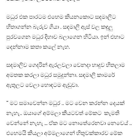
මධුර එක පාරටම එහෙම කියනකොට සඳමාලිට
හිතාගන්න බැරුව ගියා . සඳමාලි ඇස් වල කඳුලු
පුරවගෙන මධුර දිහාව බලාගෙන හිටියා. ඉන් එහාට
දෙන්නාම කතා කලේ නැහ.
සඳමාලිව ගෙදරින් ඇරලවලා වෙනදා හාදුව හිතලාම
අමතක කරලා මධුර සමුදුන්නා. සඳමාලි කාමරේ
ඇතුලට වෙලා හොඳටම ඇඬුවා.
” මට සමාවෙන්න මධුර .. මට වෙන කරන්න දෙයක්
නැහැ.. ඔයාගේ අම්මලා කීයටවත් මේකට කැමති
වෙන්නේ නැහැ … ඒක මට නොතේරෙනවා නෙවෙය් ..
එහෙමයි කියලා අම්මලාගෙන් හිතුවක්කාරව මේක