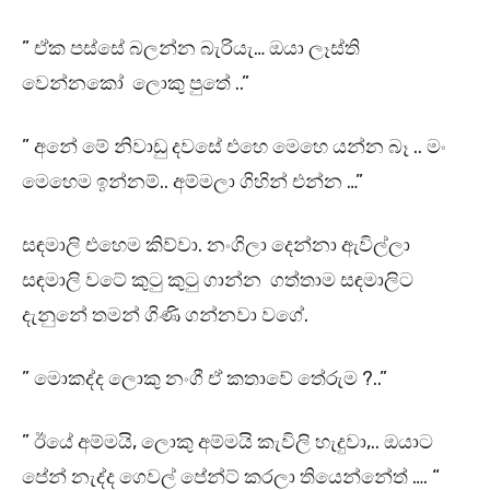
” ඒක පස්සේ බලන්න බැරියැ… ඔයා ලෑස්ති
වෙන්නකෝ ලොකු පුතේ ..”
” අනේ මේ නිවාඩු දවසේ එහෙ මෙහෙ යන්න බෑ .. මං
මෙහෙම ඉන්නම්.. අම්මලා ගිහින් එන්න …”
සඳමාලි එහෙම කිව්වා. නංගිලා දෙන්නා ඇවිල්ලා
සඳමාලි වටේ කුටු කුටු ගාන්න ගත්තාම සඳමාලිට
දැනුනේ තමන් ගිණි ගන්නවා වගේ.
” මොකද්ද ලොකු නංගී ඒ කතාවේ තේරුම ?..”
” ඊයේ අම්මයි, ලොකු අම්මයි කැවිලි හැදුවා,.. ඔයාට
පේන් නැද්ද ගෙවල් පේන්ට් කරලා තියෙන්නේත් …. “