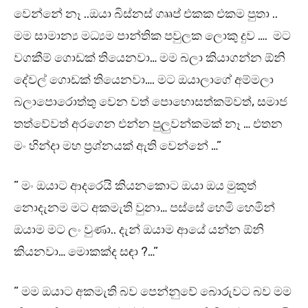
වෙන්නේ නෑ ..ඔයා බිස්නස් ගෲප් එකක එකම පුතා ..
මම සාමාන්‍ය මධ්‍යම පාන්තික පවුලක ලොකු දුව …. මට
වගකීම් ගොඩක් තියෙනවා… මම බලා කියාගන්න ඕනි
දේවල් ගොඩක් තියෙනවා…. මට ඔයාලාගේ අම්මලා
බලාපොරොත්තු වෙන වත් පොහොසත්කම්වත්, සමාජ
තත්වේවත් අරගෙන එන්න පුලුවන්කමක් නෑ … එතන
මං හින්දා මහ ප්‍රශ්නයක් ඇති වෙන්නේ …”
” මං ඔයාට ආදරෙයි කියනකොට ඔයා ඔය මුකුත්
නොදැනම මට අකමැති වුනා… පස්සේ හෙමි හෙමින්
ඔයාම මට ලං වුණා.. දැන් ඔයාම ආයේ යන්න ඕනි
කියනවා… මොකක්ද සඳා ?…”
” මම ඔයාට අකමැති බව පෙන්නුවේ බොරුවට බව මම