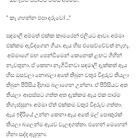
” ඕනෑවට එපාවට තමයි අම්මේ..”
” කෑ ගහන්න එපා දරුවෝ …”
සඳමාලි අම්මත් එක්ක කාමරෙන් එලියට ආවා. අම්මා
එක්කම ඇවිදගෙන ගියා. ඇය හිස එසෙව්වේවත් නැහැ.
අම්මාගේ මඟ පෙන්වීමෙන් කෙනෙක් ළඟට ගිහින්
නැවතුනා. ඒ කෙනා නැගිටිනවා සඳමාලි දැක්කත් ඇය
හිස ඔසවලා නොබලා අතේ තිබුන වතුර වීදුරුව තියලා
තිබුන පීරිසිය දිහාම බලාගෙන උන්නා. ඒ පීරිසියට අත
තියලා ආපස්සට ගත්ත අත දැක්කම ඇය එක පාරම
තිගැස්සුනා. අම්මා ඒත් එක්කම වතුර වීදුරුව ගත්තා.
ඇය ඉදිරියේ උන්න කෙනා ඇය අතේ මල් පොකුරක්
තියලා බලෙන්ම ඇයව වැලඳගත්තා. එහෙන් මෙහෙන්
හිනා සද්ද ඇහුනා.