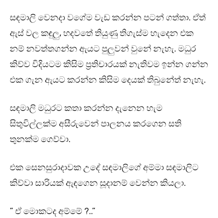
සඳමාලි වෙනදා වගේම වැඩ කරන්න පටන් ගත්තා. ඒත්
ඇස් වල කඳුලු, හදවතේ තියුණු තිගැස්ම හැදෙන එක
නම් නවත්තගන්න ඇයට පුලුවන් වුනේ නැහැ. මධුර
කිව්ව විදියටම කිසිම ප්‍රතිචාරයක් නැතිවම ඉන්න ගන්න
එක ගැන ඇයට කරන්න කිසිම දෙයක් තිබුනේත් නැහැ.
සඳමාලි මධුරට කතා කරන්න දැනෙන හැම
සිතුවිල්ලක්ම අසීරුවෙන් පාලනය කරගෙන සති
තුනක්ම ගෙව්වා.
එක සෙනසුරාදාවක උදේ සඳමාලිගේ අම්මා සඳමාලිට
කිව්වා සාරියක් ඇඳගෙන සූදානම් වෙන්න කියලා.
” ඒ මොකටද අම්මේ ?..”