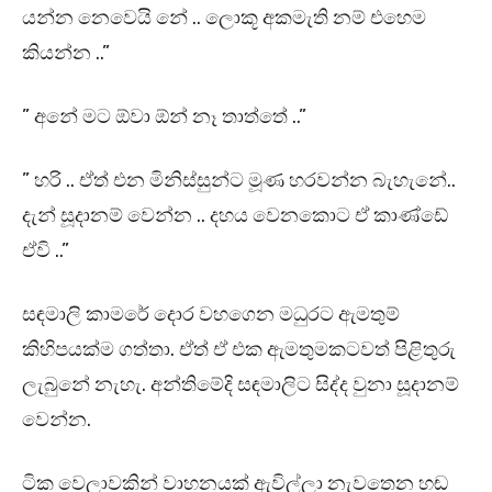
යන්න නෙවෙයි නේ .. ලොකූ අකමැති නම් එහෙම
කියන්න ..”
” අනේ මට ඕවා ඕන් නෑ තාත්තේ ..”
” හරි .. ඒත් එන මිනිස්සුන්ට මූණ හරවන්න බැහැනේ..
දැන් සූදානම් වෙන්න .. දහය වෙනකොට ඒ කාණ්ඩේ
ඒවි ..”
සඳමාලි කාමරේ දොර වහගෙන මධුරට ඇමතුම්
කිහිපයක්ම ගත්තා. ඒත් ඒ එක ඇමතුමකටවත් පිළිතුරු
ලැබුනේ නැහැ. අන්තිමේදි සඳමාලිට සිද්ද වුනා සූදානම්
වෙන්න.
ටික වෙලාවකින් වාහනයක් ඇවිල්ලා නැවතෙන හඬ