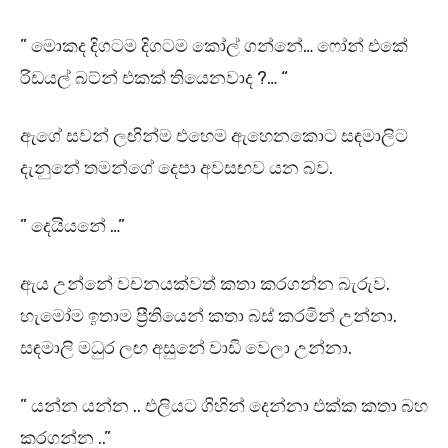
” මොකද දිගටම දිගටම කෝල් ගන්නේ… ෆෝන් එකේ
රිඩයල් බට්න් එකක් තියෙනවාද ?… “
ඇගේ සවන් ලඟින්ම එහෙම ඇහෙනකොට සඳමාලිට
දැනුනේ තමන්ගේ දෙපා අවසඟව යන බව.
” දෙයියනේ …”
ඇය උන්නේ වචනයක්වත් කතා කරගන්න බැරුව.
හැමෝම ඉතාම ප්‍රීතියෙන් කතා බස් කරමින් උන්නා.
සඳමාලි මධුර ලඟ අසුනේ වාඩි වෙලා උන්නා.
” යන්න යන්න .. එලියට ගිහින් දෙන්නා එක්ක කතා බහ
කරගන්න ..”