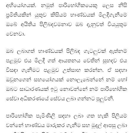
අභියෝගයක්. නමුත් පාරිභෝගිකයෙකු ලෙස නිසි
ප්‍රමිතියකින් යුතුව කිසියම් භාණ්ඩයක් මිලදීගැනීමේ
ඔබේ අයිතිය පිලිබඳවමනාව ඔබ දැනුවත් වියයුතුම
වෙනවා.
ඔබ ලබාගත් භාණ්ඩයක් පිලිබඳ ගැටලුවක් ඇත්නම්
පළමුව එය මිලදී ගත් ආයතනය වෙතින් සුහදව එය
විසඳා ගැනීමට පළමුව උත්සාහ කරන්න. ඒ සඳහා
ඔවුනගෙන් සහයෝගයක් නොලැබෙන්නේ නම් හෝ
ඔබට සාධාරණයක් ඉටු නොවන්නේ නම් පාරිභෝගික
සේවා අධිකරණයේ සේවය ලබා ගන්නට පුලුවනි.
පාරිභෝගික පැමිණිලි සඳහා ලබා ගත හැකි පිලියම්
වන්නේ භාණ්ඩය මාරුකර ගැනීම සහ මුදල් ආපසු ලබා