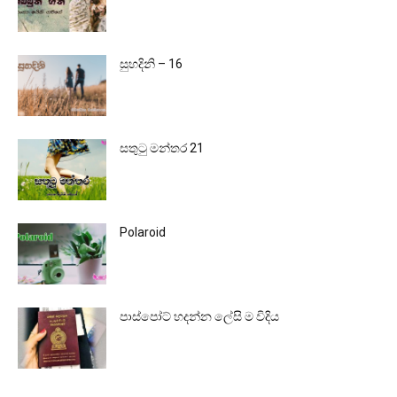
සුහදිනි – 16
සතුටු මන්තර 21
Polaroid
පාස්පෝට් හදන්න ලේසි ම විදිය