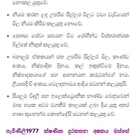
නොකල යුතුවේ.
නියම කරන ලද උපරිම සිල්ලර මිලට වඩා වැඩියෙන්
මිල නියම කිරීම කලයුතු නොවේ.
සෞඛ්‍ය සේවා සපයන විට රෝගීන්ට විස්තරාත්මක
බිල්පත් නිකුත් කලයුතු වේ.
බහාලුම් ඒකකයන් මත උපරිම සිල්ලර මිල, කාණ්ඩ
අංකය, නිෂ්පාදිත දිනය, කල් ඉකුත්වීමේ දිනය,
නිෂ්පාදකයාගේ සහ ආනනයන කරුවන්ගේ නම,
ලියාපදිංචි අංකය, වෙලඳනාමය ආදිය සටහන් කලයුතුයි.
සියලුම විදුලි සහ ඉලෙක්ට්‍රොනික භාණ්ඩ වෙනුවෙන්
මාස හයක අවම වගකීම් කාලයක් ලබා දිය යුතු අතර
භාෂා තුනෙන්ම කොන්දේසි සටහන් කලයුතු වේ.
පැමිණිලි1977 ක්ෂණික දුරකතන අoකය ඔස්සේ