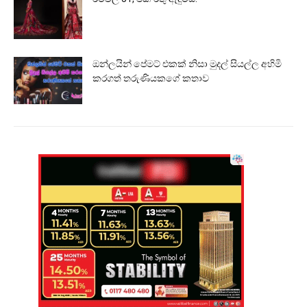
ඔන්ලයින් පේමට් එකක් නිසා මුදල් සියල්ල අහිමි
කරගත් තරුණියකගේ කතාව