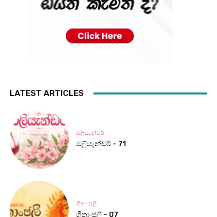
LATEST ARTICLES
ඔලියැන්ඩර්
ඔලියැන්ඩර් – 71
ගීතාංජලී
ගීතාංජලී – 07