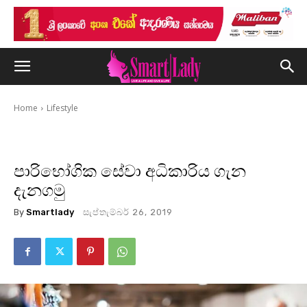
Home
Lifestyle
පාරිභෝගික සේවා අධිකාරිය ගැන
දැනගමු
By
Smartlady
සැප්තැම්බර් 26, 2019