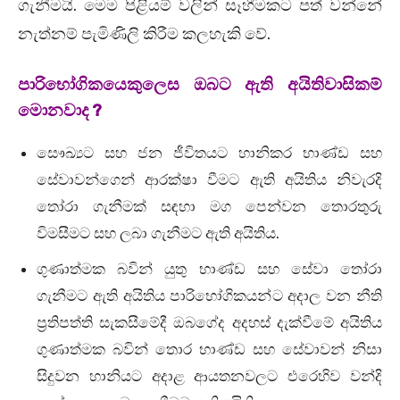
ගැනීමයි. මෙම පිළියම් වලින් සෑහීමකට පත් වන්නේ
නැත්නම් පැමිණිලි කිරීම කලහැකි වේ.
පාරිභෝගිකයෙකුලෙස ඔබට ඇති අයිතිවාසිකම්
මොනවාද ?
සෞඛ්‍යට සහ ජන ජීවිතයට හානිකර භාණ්ඩ සහ
සේවාවන්ගෙන් ආරක්ෂා වීමට ඇති අයිතිය නිවැරදි
තෝරා ගැනීමක් සඳහා මග පෙන්වන තොරතුරු
විමසීමට සහ ලබා ගැනීමට ඇති අයිතිය.
ගුණාත්මක බවින් යුතු භාණ්ඩ සහ සේවා තෝරා
ගැනීමට ඇති අයිතිය පාරිභෝගිකයන්ට අදාල වන නීති
ප්‍රතිපත්ති සැකසීමේදී ඔබගේද අදහස් දැක්වීමේ අයිතිය
ගුණාත්මක බවින් තොර භාණ්ඩ සහ සේවාවන් නිසා
සිදුවන හානියට අදාළ ආයතනවලට එරෙහිව වන්දි