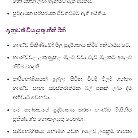
හෝ සහන ලබා ගැනීමට ඇති අයිතිය.
සුවදායක පරිසරයක ජීවත්වීමට ඇති අයිතිය.
දැනුවත් විය යුතු නීති රීති
භාණ්ඩ විකිණීමේදී මිල ප්‍රදර්ශනය කිරීම අනිවාර්‍යය වේ.
භාණ්ඩවල ලකුණුකල මිලට වඩා වැඩි මිලකට අලෙවි
කිරීම වරදකි.
පාරිභෝගිකයන් ඉල්ලා සිටින විටදී මිලදී ගන්නා
භාණ්ඩ සඳහා සවිස්තරාත්මක බිල් පතක් ලබා දීම
අනිවාර්‍ය වෙනවා.
තම සන්තකයේ ප්‍රදර්ශනය කරන භාණ්ඩ විකිනීම
ප්‍රතික්ශේප නොකලයුතු වෙනවා.
පාරිභෝගිකයා නොමග යවන අලෙවි උපක්‍රම භාවිතා