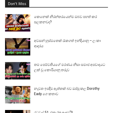
Don't Miss
කෙනෙක් නිරන්තරයෙන්ම ඔබව පහත් කර
සලකනවද?
අවසන් හුස්මතෙක් රැකගත් ඉන්දියානු – ලංකා
ආදරය
තම පෙම්වතියගේ මරණය නිසා සමාජ අපවාදයට
ලක් වූ කොරියානු තරුව
නැවත ඉපදීම ඇත්තක් බව ඔප්පු කල Dorothy
Eady ගෙ කතාව
රටවල් 51, එක රතු ඇඳුමයි!