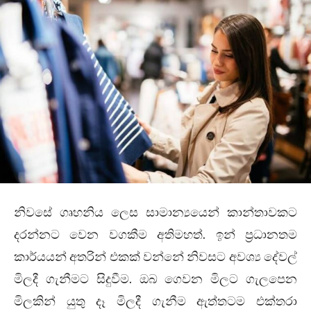
නිවසේ ගෘහනිය ලෙස සාමාන්‍යයෙන් කාන්තාවකට
දරන්නට වෙන වගකීම අතිමහත්. ඉන් ප්‍රධානතම
කාර්යයන් අතරින් එකක් වන්නේ නිවසට අවශ්‍ය දේවල්
මිලදී ගැනීමට සිදුවීම. ඔබ ගෙවන මිලට ගැලපෙන
මිලකින් යුතු දෑ මිලදී ගැනීම ඇත්තටම එක්තරා