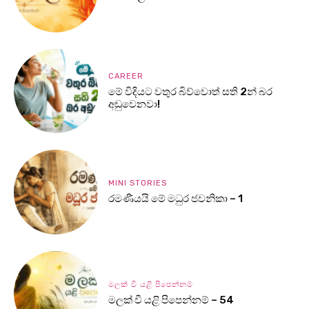
CAREER
මේ විදියට වතුර බිව්වොත් සති 2න් බර
අඩුවෙනවා!
MINI STORIES
රමණීයයි මේ මධුර ජවනිකා – 1
මලක් වී යළි පිපෙන්නම්
මලක් වී යළි පිපෙන්නම් – 54