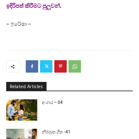
ඉදිරිපත් කිරීමට පුලුවන්.
– ඉරේෂා –
Related Articles
අංගාර – 04
නිබ්බුත ගීත -41