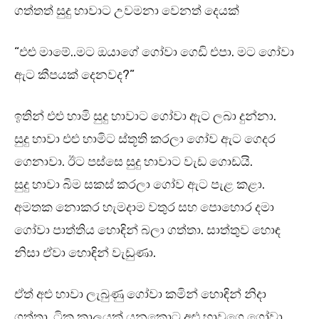
ගත්තත් සුදු හාවාට උවමනා වෙනත් දෙයක්
“එළු මාමේ..මට ඔයාගේ ගෝවා ගෙඩි එපා. මට ගෝවා
ඇට කීපයක් දෙනවද?”
ඉතින් එළු හාමි සුදු හාවාට ගෝවා ඇට ලබා දුන්නා.
සුදු හාවා එළු හාමිට ස්තූති කරලා ගෝව ඇට ගෙදර
ගෙනාවා. ඊට පස්සෙ සුදු හාවාට වැඩ ගොඩයි.
සුදු හාවා බිම සකස් කරලා ගෝව ඇට පැළ කළා.
අමතක නොකර හැමදාම වතුර සහ පොහොර දමා
ගෝවා පාත්තිය හොඳින් බලා ගත්තා. සාත්තුව හොඳ
නිසා ඒවා හොඳින් වැඩුණා.
ඒත් අළු හාවා ලැබුණු ගෝවා කමින් හොඳින් නිදා
ගත්තා. ටික කාලයක් යනකොට අළු හාවගෙ ගෝවා