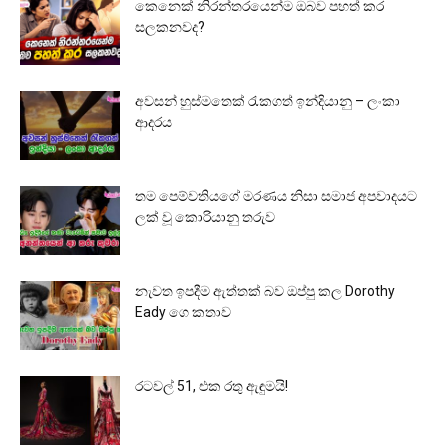
කෙනෙක් නිරන්තරයෙන්ම ඔබව පහත් කර
සලකනවද?
අවසන් හුස්මතෙක් රැකගත් ඉන්දියානු – ලංකා
ආදරය
තම පෙම්වතියගේ මරණය නිසා සමාජ අපවාදයට
ලක් වූ කොරියානු තරුව
නැවත ඉපදීම ඇත්තක් බව ඔප්පු කල Dorothy
Eady ගෙ කතාව
රටවල් 51, එක රතු ඇඳුමයි!