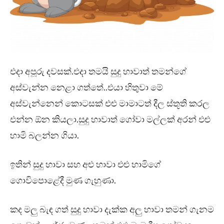
එදා අපූරු දවසක්.එදා තමයි සුදු හාවාත් තමන්ගේ
අස්වැන්න නෙළා ගත්තේ..එයා හිතුවා මේ
අස්වැන්නෙන් කොටසක් එළු මාමාටත් දීල ස්තූති කරල
එන්න ඕන කියලා.සුදු හාවාත් ගෝවා මල්ලක් අරන් එළු
හාමි බලන්න ගියා.
ඉතින් සුදු හාවා සහ අළු හාවා එළු හාමිගේ
ගොවිපොළේදී මුණ ගැහුණා.
කද මලු බැඳ ගත් සුදු හාවා දැක්ක අලු හාවා තමන් ගැනම