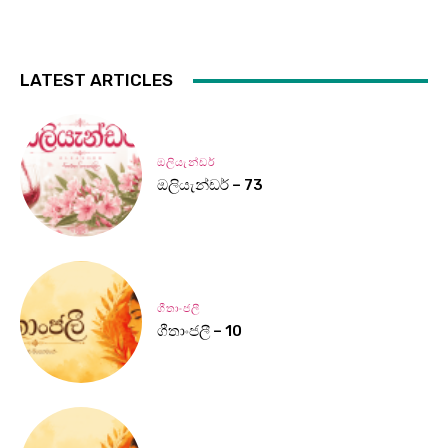
LATEST ARTICLES
ඔලියැන්ඩර්
ඔලියැන්ඩර් – 73
ගීතාංජලී
ගීතාංජලී – 10