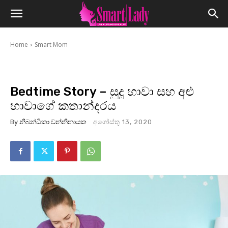
Home
Smart Mom
Bedtime Story – සුදු හාවා සහ අළු
හාවාගේ කතාන්දරය
By
නිබන්ධිකා වන්නිනායක
අගෝස්තු 13, 2020