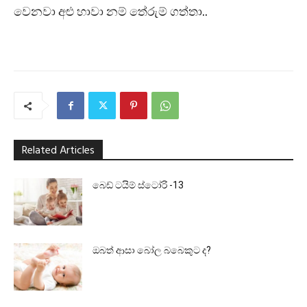
වෙනවා අළු හාවා නම් තේරුම් ගත්තා..
Related Articles
බෙඩ් ටයිම් ස්ටෝරි -13
ඔබත් ආසා බෝල බබෙකුට ද?