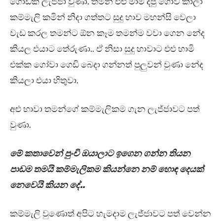
ගොඩක් ලැජ්ජා වුණා. තමන් එළු මාම දීපු ගෝව කාලා
කම්මැලි කමින් නිදා ගත්තට සුදු හාව මහන්සි වෙලා
වැඩ කරල තමන්ට ඕන කෑම තමන්ම වවා ගෙන නේද
කියල එයාට තේරුණා.. ඒ නිසා සුදු හාවාට එළු හාමි
එක්ක ගෝවා ගෙඩි බෙදා ගන්නත් පුලුවන් වුණා නේද
කියලා එයා හිතුවා.
අළු හාවා තමන්ගේ කම්මැලිකම ගැන ලැජ්ජාවට පත්
වුණා.
මේ කතාවෙන් පුංචි ඔයාලාට ඉගෙන ගන්න තියන
පාඩම තමයි කම්මැලිකම කියන්නෙ නම් හොඳ දෙයක්
නෙවෙයි කියන දේ..
කම්මැලි වුණොත් අපිට හැමදාම ලැජ්ජාවට පත් වෙන්න