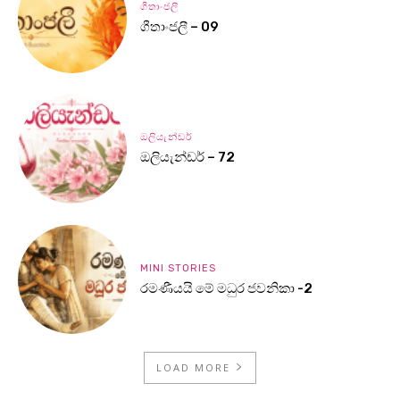
ගීතාංජලී
ගීතාංජලී – 09
ඔලියැන්ඩර්
ඔලියැන්ඩර් – 72
MINI STORIES
රමණීයයි මේ මධුර ජවනිකා -2
LOAD MORE