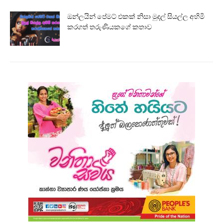
ඔන්ලයින් පේමට් එකක් නිසා මුදල් සියල්ල අහිමි
කරගත් තරුණියකගේ කතාව