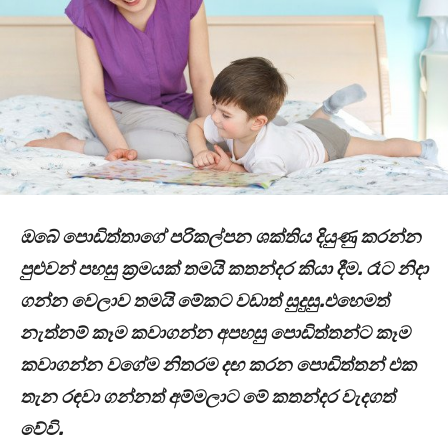
ඔබේ පොඩිත්තාගේ පරිකල්පන ශක්තිය දියුණු කරන්න
පුළුවන් පහසු ක්‍රමයක් තමයි කතන්දර කියා දීම. රෑට නිදා
ගන්න වෙලාව තමයි මේකට වඩාත් සුදුසු.එහෙමත්
නැත්නම් කෑම කවාගන්න අපහසු පොඩිත්තන්ට කෑම
කවාගන්න වගේම නිතරම දඟ කරන පොඩිත්තන් එක
තැන රඳවා ගන්නත් අම්මලාට මේ කතන්දර වැදගත්
වේවි.