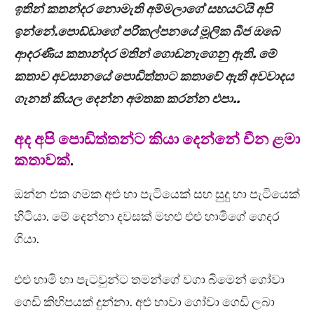
ඉතින් කතන්දර නොමැති අම්මලාගේ සහයටයි අපි
ඉන්නේ.පොඩ්ඩාගේ පරිකල්පනයේ මූලික බීජ ඔබේ
ආදරණීය කතාන්දර මතින් ගොඩනැගෙනු ඇති. මේ
කතාව අවසානයේ පොඩිත්තාට කතාවේ ඇති අවවාදය
ගැනත් කියල දෙන්න අමතක කරන්න එපා..
අද අපි පොඩිත්තන්ට කියා දෙන්නේ චීන ළමා
කතාවක්
.
ඔන්න එක ගමක අළු හා පැටියෙක් සහ සුදු හා පැටියෙක්
හිටියා. මේ දෙන්නා දවසක් මහළු එළු හාමිගේ ගෙදර
ගියා.
එළු හාමි හා පැටවුන්ට තමන්ගේ වගා බිමෙන් ගෝවා
ගෙඩි කිහිපයක් දුන්නා. අළු හාවා ගෝවා ගෙඩි ලබා