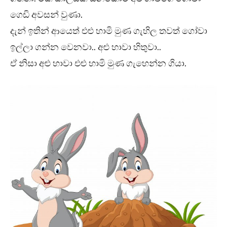
ගෙඩි අවසන් වුණා.
දැන් ඉතින් ආයෙත් එළු හාමි මුණ ගැහිල තවත් ගෝවා
ඉල්ලා ගන්න වෙනවා.. අළු හාවා හිතුවා..
ඒ නිසා අළු හාවා එළු හාමි මුණ ගැහෙන්න ගියා.