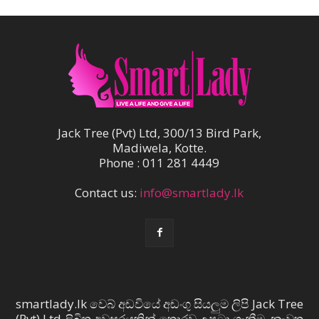
Jack Tree (Pvt) Ltd, 300/13 Bird Park,
Madiwela, Kotte.
Phone : 011 281 4449
Contact us:
info@smartlady.lk
smartlady.lk වෙබ් අඩවියේ අඩංගු සියලුම ලිපි Jack Tree
(Pvt) Ltd ලිඛිත අවසරයකින් තොරව උපුටා ගැනීම, නැවත