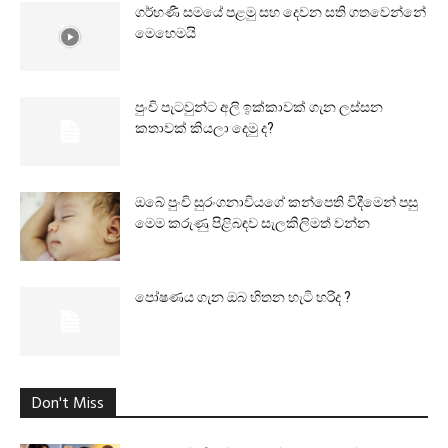
ගර්භණී සමයේ පළමු සහ දෙවන සති ගතවෙන්නේ
මෙහෙමයි
පුංචි පැටවුන්ට අලි ඉක්කාවක් ගැන ලස්සන
කතාවක් කියලා දෙමු ද?
ඔබේ පුංචි සුරංගනාවියගේ කන්පෙති විදීමෙන් පසු
මෙම කරුණු පිළිබඳව සැලකිලිමත් වන්න
පෝෂණය ගැන ඔබ හිතන හැටි හරිද ?
Don't Miss