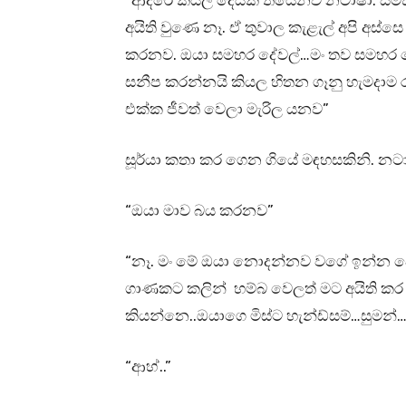
“ආදරේ කියල දෙයක් තියෙනව නටාෂා. සමහ
අයිති වුණෙ නෑ. ඒ තුවාල කැළැල් අපි අස
කරනව. ඔයා සමහර දේවල්…මං තව සමහර දේව
සනීප කරන්නයි කියල හිතන ගෑනු හැමදාම
එක්ක ජීවත් වෙලා මැරිල යනව”
සූර්යා කතා කර ගෙන ගියේ මඳහසකිනි. නටාෂා
“ඔයා මාව බය කරනව”
“නෑ. මං මේ ඔයා නොදන්නව වගේ ඉන්න දේවල්
ගාණකට කලින් හම්බ වෙලත් මට අයිති ක
කියන්නෙ..ඔයාගෙ මිස්ට හැන්ඩ්සම්…සුමන්…
“ආහ්..”