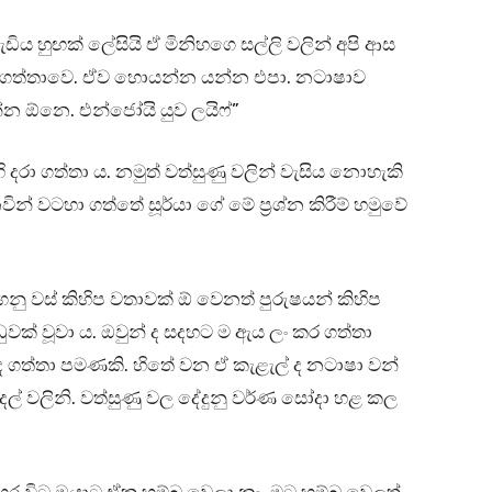
හුඟක් ලේසියි ඒ මිනිහගෙ සල්ලි වලින් අපි ආස
 ගත්තාවෙ. ඒව හොයන්න යන්න එපා. නටාෂාව
්න ඕනෙ. එන්ජෝයි යුව ලයිෆ්”
 දරා ගත්තා ය. නමුත් වත්සුණු වලින් වැසිය නොහැකි
් වටහා ගත්තේ සූර්යා ගේ මේ ප්‍රශ්න කිරීම් හමුවේ
 ගනු වස් කිහිප වතාවක් ඕ වෙනත් පුරුෂයන් කිහිප
ක් වූවා ය. ඔවුන් ද සදහට ම ඇය ලං කර ගත්තා
ගත්තා පමණකි. හිතේ වන ඒ කැළැල් ද නටාෂා වන්
දල් වලිනි. වත්සුණු වල දේදුනු වර්ණ සෝදා හළ කල