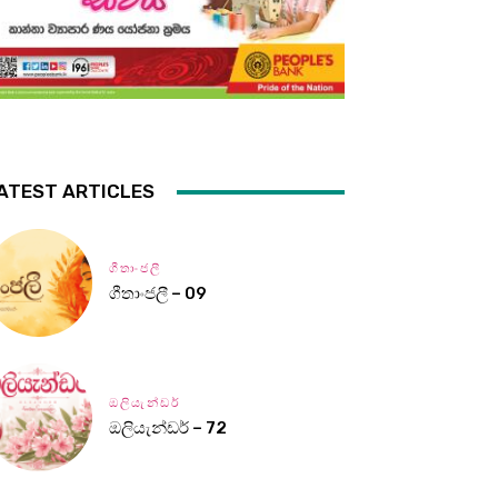
ATEST ARTICLES
ගීතාංජලී
ගීතාංජලී – 09
ඔලියැන්ඩර්
ඔලියැන්ඩර් – 72