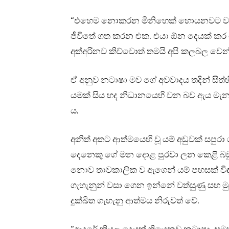
“එහෙම නොකරන මිනිහෙක් හොයනවට වැඩිය 
ජීවිතේ ගත කරන එක. එයා ඕන දෙයක් කර
අත්අරිනව කිව්වොත් තමයි අපි කලබල වෙන
ඒ අනුව නටාෂා මව ගේ අවවාදය තදින් සිත්හි
යමක් සිය හද නිධානයෙහි වන බව ඇය මැනවින
ය.
අනිත් අතට ආත්මයෙහි වූ යම් අඩුවක් සපුරා
දෙනෙකු ගේ මන දොළ පුරවා ලන කෙළි බඩුව
නොව තාවකාලික ව ඇගෙන් යම් පහසක් විඳ 
ගැහැනුන් වසා ගෙන ඉන්නේ වත්සුණු සහ මු
දුක්ඛිත ගැහැනු ආත්මය නිරුවත් වේ.