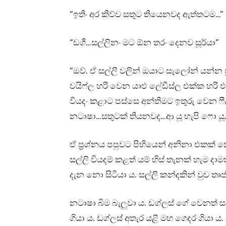
“ඉතිං අර කිව්ව සතුට තියෙනවද ඇත්තටම…”
“ඩගී…සල්ලිනං මට ඕන තරං දෙනව සූර්යා”
“ඔව්. ඒ සල්ලි වලින් ඔයාට සැලෝන් යන්න 
වයිෆ්ල හරි වෙන යාළු ලේඩීස්ල එක්ක හරි
වියදං කළාට පස්සෙ අන්තිමට ඉතුරු වෙන 
නටාෂා…සතුටක් තියනවද…ආ යූ හැපි ෆො යූ
ඒ ප්‍රශ්නය පපුවට පිහියෙන් අනිනා එකක්
සල්ලි වියදම් කළත් යම් හිස් තැනක් හැම දා
දැන නො සිටියා ය. සල්ලි කන්දකින් වුව ත
නටාෂා බිම බැලුවා ය. ඩග්ලස් ගේ වෙනත් ස
ගියා ය. ඩග්ලස් අතැර යළි මහ ගෙදර ගියා ය