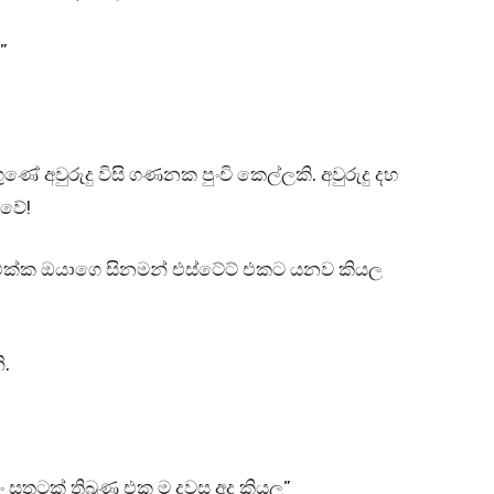
”
ුණේ අවුරුදු විසි ගණනක පුංචි කෙල්ලකි. අවුරුදු දහ
ොවේ!
ා එක්ක ඔයාගෙ සිනමන් එස්ටේට් එකට යනව කියල
.
සතුටක් තිබුණ එක ම දවස අද කියල”