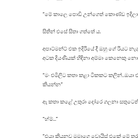
“මේ කාලෙ පොඩි උන්ගෙත් කොණ්ඩ ඉදිලා
සිතින් එසේ සිතා ගත්තේ ය.
අපාට්මන්ට් එක ඉදිරියේ දී ඔහු ගේ රියට නැග
අටක දියණියක් හිඳිනා අම්මා කෙනෙකු න
“මං එමිලිට කතා කළා ටිකකට කලින්..ඔය
කියන්න”
ඈ කතා කළේ උතුරා දෝරෙ ගලනා සතුටෙනි
“හ්ම්…”
“එයා කියනව මමාගෙ වොයිස් එකේ මේ තරං 