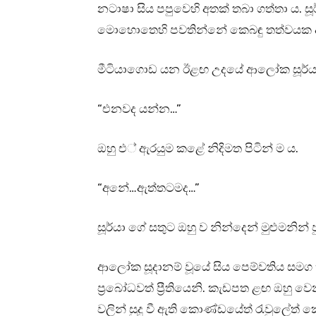
නටාෂා සිය පපුවෙහි අතක් තබා ගත්තා ය. ස
මොහොතෙහි පවතින්නේ කෙබඳු තත්වයක දැ
මීටියාගොඩ යන ඊළඟ උදයේ ආලෝක සූර්ය
“එනවද යන්න…”
ඔහු එ් ඇරයුම කළේ නිදිමත පිටින් ම ය.
“අනේ…ඇත්තටමද…”
සූර්යා ගේ සතුට ඔහු ව නින්දෙන් මුළුමනින් ප
ආලෝක සූදානම් වූයේ සිය පෙම්වතිය සමග ක
ප්‍රබෝධවත් ප්‍රීතියෙනි. කැඩපත ළඟ ඔහු 
වලින් සුදු වී ඇති කොණ්ඩයේත් රැවුලේත්