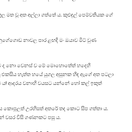
මත වූ අත අල්ලා ගත්තේ ය. කුළුඳුල් පෙම්වතියක ගේ
් නුගේගොඩ නාවල පාර ළඟදි මං ඔයාව මීට් වුණ
හැඟීම ද නො වෙනස් ව මේ මොහොතේත් හදෙහි
ඔහු එකසිය හැත්ත හයේ යුගල අසුනක හිඳ ඇගේ අත පටලා
ම ය! ආදරය වනාහි වයසට යන්නේ හෝ කල් ඉකුත්
ය කොපුලත් උරහිසත් අතරේ තද කොට සිප ගත්තා ය.
 වසර විසි ගණනකට පසු ය.