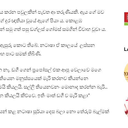
ය කරන පවුලකින් පැවත ආ තරුණියකි. ඇය ගේ මව
 ගේ දුර ඥාතියා වූයේ ඇගේ පියා ය. කොළඹ
 සමු ගත් පසු ඩග්ලස් ගෝමස් සමගින් විවාහ වූවා ය.
 ඇසුරු කොට තිබේ. නටාෂා ඒ කාලයේ ලස්සන
L
කහ පාට සමක් තිබිණි.
නෙ නෑ. ඩගී ගෙන් ප්‍රපෝසල් එක ආපු වෙලාවෙ මගෙ
ලි තියෙන මනුස්සයෙක් මැරි කරනව කියන්නෙ
යි කියලයි. සල්ලි තියෙනවනං මොනාද කරන්න බැරි…
කියලයි කිව්වෙ. ඉතිං මාත් ඩගී ව මැරි කළා”
ෙන් කළ නටාෂා සූර්යා දෙස බලා නො තේරුම් බැල්මක්