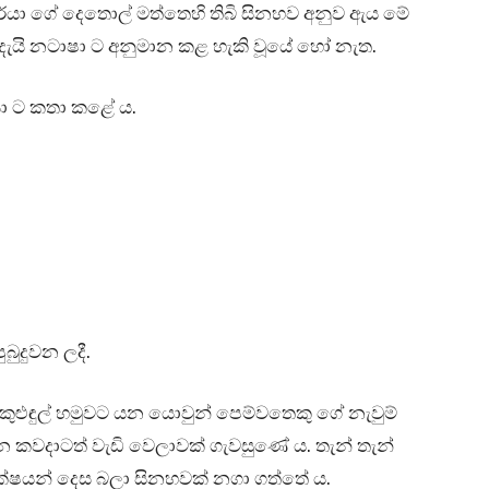
ූර්යා ගේ දෙතොල් මත්තෙහි තිබි සිනහව අනුව ඇය මේ
යි නටාෂා ට අනුමාන කළ හැකි වූයේ හෝ නැත.
ා ට කතා කළේ ය.
ුබුදුවන ලදී.
ුළුඳුල් හමුවට යන යොවුන් පෙම්වතෙකු ගේ නැවුම්
වෙන කවදාටත් වැඩි වෙලාවක් ගැවසුණේ ය. තැන් තැන්
 කේෂයන් දෙස බලා සිනහවක් නගා ගත්තේ ය.