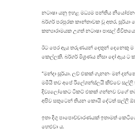
නටාෂා යනු ඉහළ මධ්‍යම පන්තිය නියෝජන
බර්ගර් පරපුරක කාන්තාවක වූ අතර, සූර්යා
කන්‍යාරාමයක උගත් නටාෂා පාසල් ජීවිතයෙන්
ඊට පෙර ඇය තරුණයන් දෙතුන් දෙනෙකු ම
කෙල්ලකි. බර්ගර් මිශ්‍රණය නිසා දෝ ඇය ට 
“මන්දා සූර්යා. ලව් එකක් ගැනනං මන් දන්
මමීයි තව අපේ රිලේශන්ස්ලයි කිව්වෙ සල්
දිව්‍යලෝකෙට ටිකට් එකක් ගන්නව වගේ තම
අපිව සතුටෙන් තියන කොයි දේටත් සල්ලි ඕන 
ඉතා දිගු පාපොච්චාරණයක් ඉතාමත් කෙටිය
හෙළුවා ය.