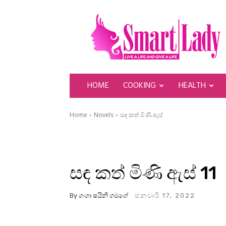
SmartLady
HOME
COOKING
HEALTH
Home
Novels
සඳ කත් මිණි ඇස්
සඳ කත් මිණි ඇස් 11
By
ගංගා ෂයිනි ගමගේ
ජනවාරි 17, 2022