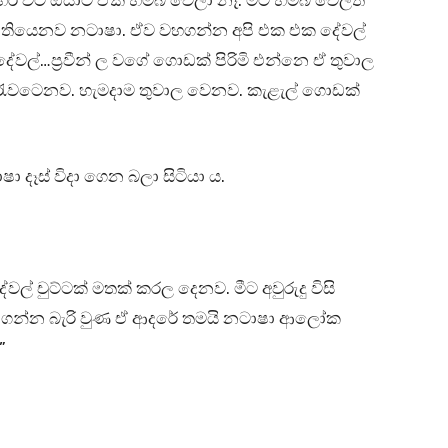
ර විට ඔයාට ඒක හම්බ වෙලා නෑ. මට හම්බ වෙලත්
්සෙ තියෙනව නටාෂා. ඒව වහගන්න අපි එක එක දේවල්
ල්…ප්‍රවීන් ල වගේ ගොඩක් පිරිමි එන්නෙ ඒ තුවාල
 රැවටෙනව. හැමදාම තුවාල වෙනව. කැළැල් ගොඩක්
 දෑස් විදා ගෙන බලා සිටියා ය.
 චුට්ටක් මතක් කරල දෙනව. මීට අවුරුදු විසි
ර ගන්න බැරි වුණ ඒ ආදරේ තමයි නටාෂා ආලෝක
”