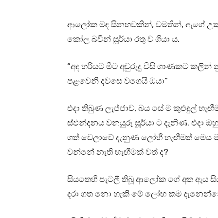
ආලෝක මඳ සිනහවකින්, වමතින්, ඇගේ උකුල 
කෝල බවින් සූර්යා රතු ව ගියා ය.
“අද හරියට මීට අවුරුදු විසි ගාණකට කලින
පළවෙනි දවසෙ වගෙයි ඔයා”
එදා තිබුණ ලැජ්ජාව, බය සේ ම කුළුඳුල් 
ස්ඵන්දනය වනයුරු සූර්යා ට දැනිණ. එදා 
ගත් වෙලාවේ දැනුණ ලෝභී හැඟීමත් මෙය 
වන්නේ නැති හැඟීමක් වත් ද?
සියතෙහි පැටලී තිබූ ආලෝක ගේ අත ඇය සි
දරා ගත නො හැකි මේ ලෝභ කම දැනෙන්නේ