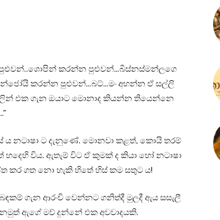
පුළුවන්..ශොපින් කරන්න පුළුවන්…බිස්නස්මන්ලගෙ
 එන්ජෝයි කරන්න පුළුවන්…බට්…මං අහන්න ඒ සල්ලි
ෆීලින් එක ගැන ඔයාට මොනාද කියන්න තියෙන්නෙ
…”
 සේ ය නටාෂා ට දැනුණේ. මොනවා කළත්, කොයි තරම්
මත් හදෙහි විය. ඇතැම් විට ඒ කුමක් ද කියා හෝ නටාෂා
ෘප්ත කර ගත නො හැකි හිතේ හිස් කම සතුට ය!
බඳකම් ගැන ආරංචි වෙන්නට ගනිත්දී මුලදී ඇය සසැලී
. නමුත් ඇගේ මව් දුන්නේ එක අවවාදයකි.