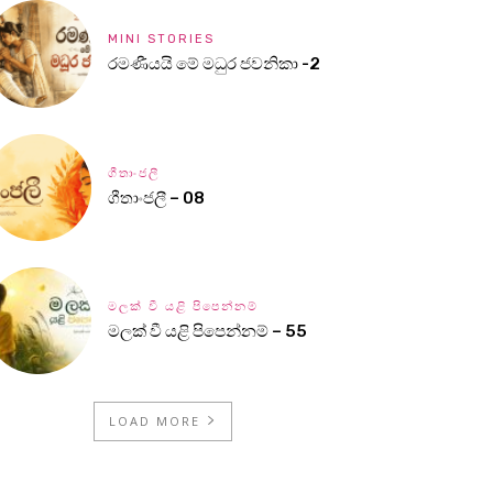
MINI STORIES
රමණීයයි මේ මධුර ජවනිකා -2
ගීතාංජලී
ගීතාංජලී – 08
මලක් වී යළි පිපෙන්නම්
මලක් වී යළි පිපෙන්නම් – 55
LOAD MORE