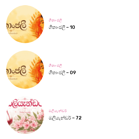
ගීතාංජලී
ගීතාංජලී – 10
ගීතාංජලී
ගීතාංජලී – 09
ඔලියැන්ඩර්
ඔලියැන්ඩර් – 72