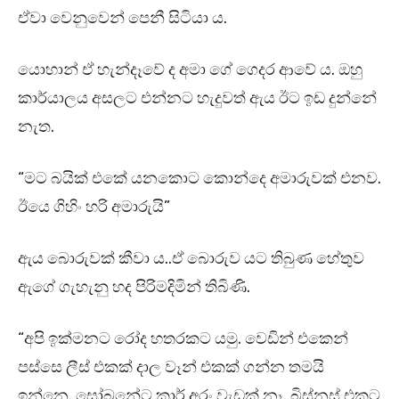
ඒවා වෙනුවෙන් පෙනී සිටියා ය.
යොහාන් ඒ හැන්දෑවේ ද අමා ගේ ගෙදර ආවේ ය. ඔහු
කාර්යාලය අසලට එන්නට හැදුවත් ඇය ඊට ඉඩ දුන්නේ
නැත.
“මට බයික් එකේ යනකොට කොන්දෙ අමාරුවක් එනව.
ඊයෙ ගිහිං හරි අමාරුයි”
ඇය බොරුවක් කීවා ය..ඒ බොරුව යට තිබුණ හේතුව
ඇගේ ගැහැනු හද පිරිමදිමින් තිබිණි.
“අපි ඉක්මනට රෝද හතරකට යමු. වෙඩින් එකෙන්
පස්සෙ ලීස් එකක් දාල වෑන් එකක් ගන්න තමයි
ඉන්නෙ. සෝබනේට කාර් අරං වැඩක් නෑ. බිස්නස් එකට