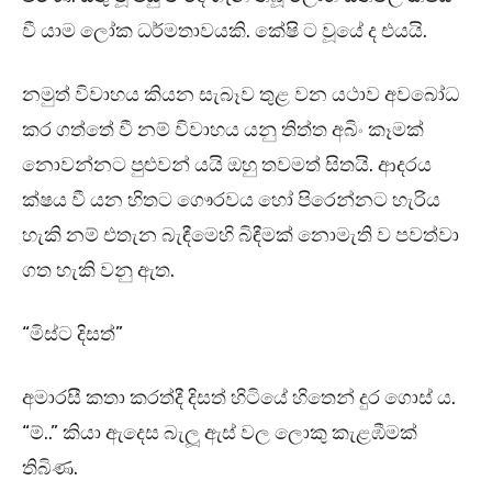
වී යාම ලෝක ධර්මතාවයකි. කේෂි ට වූයේ ද එයයි.
නමුත් විවාහය කියන සැබෑව තුළ වන යථාව අවබෝධ
කර ගත්තේ වී නම් විවාහය යනු තිත්ත අබිං කෑමක්
නොවන්නට පුළුවන් යයි ඔහු තවමත් සිතයි. ආදරය
ක්ෂය වී යන හිතට ගෞරවය හෝ පිරෙන්නට හැරිය
හැකි නම් එතැන බැඳීමෙහි බිඳීමක් නොමැති ව පවත්වා
ගත හැකි වනු ඇත.
“මිස්ට දිසත්”
අමාරසී කතා කරත්දී දිසත් හිටියේ හිතෙන් දුර ගොස් ය.
“ම්..” කියා ඇදෙස බැලූ ඇස් වල ලොකු කැළඹීමක්
තිබිණ.