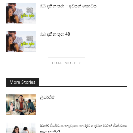
ඔබ දකින තුරා – අවසන් කොටස
ඔබ දකින තුරා 48
LOAD MORE
More Stories
ලීඩර්ශිප්
ඔබේ විශ්වාස කැඩූ සහකරුව නැවත වරක් විශ්වාස
කළ හැකිද?