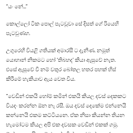
“යං නේ…”
කොල්ලෝ ටික පොල් පැටවූවා සේ දිසත් ගේ රියෙහි
පැටවුණහ.
උගුරෙහි වියළි ගතියක් අමාරසී ට දැනිණ. නමුත්
යොහාන් නිකමට හෝ ‘තිබහද’ කියා ඇසුවේ නැත.
එසේ ඇසුවේ වී නම් වතුර බෝතල හතර පහක් හිස්
කිරීමේ හැකියාව ඇය වෙත විය.
“වෙඩින් එකයි හෝම් කමින් එකයි කියල දවස් දෙකකට
වියදං කරන්න ඕන නෑ රසී. ඔය දවස් දෙකේම එන්නෙයි
කන්නෙයි එකම කට්ටියනෙ. ඒක නිසා කියන්න තියන
හැමෝටම කියල අපි එක දවසක වෙඩින් එකක් ගමු.