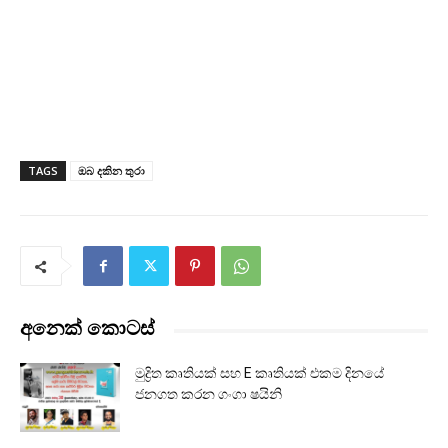
TAGS
ඔබ දකින තුරා
අනෙක් කොටස්
මුද්‍රිත කෘතියක් සහ E කෘතියක් එකම දිනයේ
ජනගත කරන ගංගා ෂයිනි