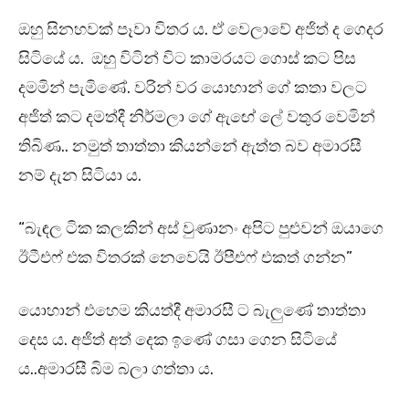
ඔහු සිනහවක් පෑවා විතර ය. ඒ වෙලාවේ අජිත් ද ගෙදර
සිටියේ ය. ඔහු විටින් විට කාමරයට ගොස් කට පිස
දමමින් පැමිණේ. වරින් වර යොහාන් ගේ කතා වලට
අජිත් කට දමත්දී නිර්මලා ගේ ඇඟේ ලේ වතුර වෙමින්
තිබිණ.. නමුත් තාත්තා කියන්නේ ඇත්ත බව අමාරසී
නම් දැන සිටියා ය.
“බැඳල ටික කලකින් අස් වුණානං අපිට පුළුවන් ඔයාගෙ
ඊටීඑෆ් එක විතරක් නෙවෙයි ඊපීඑෆ් එකත් ගන්න”
යොහාන් එහෙම කියත්දී අමාරසී ට බැලුණේ තාත්තා
දෙස ය. අජිත් අත් දෙක ඉණේ ගසා ගෙන සිටියේ
ය..අමාරසී බිම බලා ගත්තා ය.