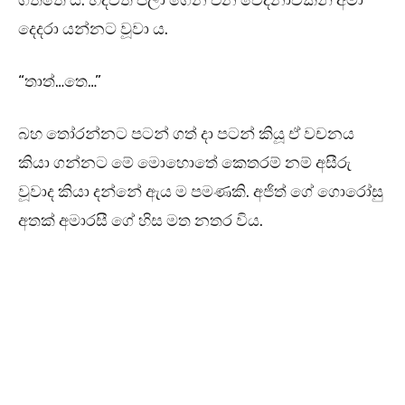
ගත්තේ ය. හදවත පලා ගෙන එන වේදනාවකින් අමා
දෙදරා යන්නට වූවා ය.
“තාත්…තෙ…”
බහ තෝරන්නට පටන් ගත් දා පටන් කියූ ඒ වචනය
කියා ගන්නට මේ මොහොතේ කෙතරම් නම් අසීරු
වූවාද කියා දන්නේ ඇය ම පමණකි. අජිත් ගේ ගොරෝසු
අතක් අමාරසී ගේ හිස මත නතර විය.