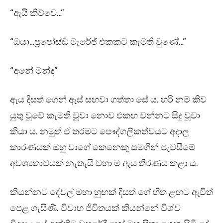
“ඇයි කිව්වෙ…”
“ඔයා…ප්‍රපෝස්ඩ් මැරේජ් එකකට කැමති වුණේ…”
“අනේ මන්ද”
ඇය දිසත් ගෙන් ඇස් සඟවා ගත්තා සේ ය. හරි නම් කිව
යුතු වූවේ කැමති වූවා නොව එකඟ වන්නට සිදු වූවා
කියා ය. නමුත් ඒ තරමට පෞද්ගලිකත්වයට අදාල
කාරණයක් ඔහු වාගේ කෙනෙකු සමගින් පැවසීමේ
අවශ්‍යතාවයක් නැතැයි වහා ම ඇය තීරණය කළා ය.
කියන්නට දේවල් මහා හුඟක් දිසත් ගේ හිත ළඟට ඇවිත්
පෙළ ගැසිණි. විවාහ ජීවිතයක් කියන්නේ විශ්ව