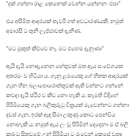
“දුක් ගන්නා රාළ කෙනෙක් වෙන්න යන්නනං එපා”
එය අසීමිත ආදරයක් තැවරී ගත් අවධාරණයකි. නමුත්
අමාරසී ට තුනී ලැජ්ජාවක් දැනිණ.
“මට මුකුත් කිව්වෙ නෑ. මට එහෙම දැනුණා”
ඇයි දැයි නොදැනෙන හේතුවක් මත ඇය සංවේගයක
අතරමං ව හිටියා ය. ගෑනු ළමයෙකු ගේ හිතක ආදරයක්
ගැන හීන බලාපොරොත්තුවක් ඇති වන්නට ගන්නේ
කවදා දැයි ස්ථිර ව කිව නො හැකි ය. කැමති විදිහේ
පිරිමියෙකු ගැන බලිකුරුටු චිත්‍රයක් මැවෙන්නට ගන්නා
දවස් ගැන, ඉරක් ඇඳ සීමා ලකුණු කොට පෙන්විය
නොහැකි ය. නමුත් ඇය ලං වූ පිරිමින් දෙදෙනා ම ඒ බලි
කුරුටු සිතුවමේ උන් පිරිමියා ට රුවෙන් කෙසේ වතුදු