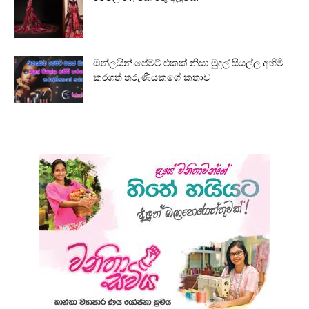
ඔන්ලයින් පේමට් එකක් නිසා මුදල් සියල්ල අහිමි
කරගත් තරුණියකගේ කතාව