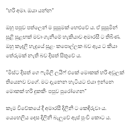
“හරි අමා. ඔයා යන්න”
ඔහු පපුව පත්ලෙන් ම සුසුමක් හෙළුවේ ය. ඒ සුසුමින්
සුළි සුළඟක් මවා ගැනීමේ හැකියාව අමාරසී ට තිබිණ.
ඔහු කැදලි හැදූයේ සුළං කපොල්ලක බව ඇය ට කියා
තේරුමක් නැති බව දිසත් සිතුවේ ය.
“මිස්ට දිසත් ගෙ ෆැමිලි ලයිෆ් එකේ මොකක් හරි අවුලක්
තියෙනව වගේ. මට දැනෙන හැටියට එයා ඉන්නෙ
මොකක් හරි දුකකිං පපුව පුරෝගෙන”
කෑම විවේකයේ දී අමාරසී දිලිනි ට කෙඳිරුවා ය.
යෙහෙලිය දෙස දිලිනි බැලුවේ ඇස් පුංචි කොට ය.