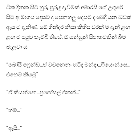
ටික දිනක සිට හුරු පුරුදු දැවීමක් අමාරසී ගේ උගුරේ
සිට ආමාශය දෙසට ද පෙනහලු දෙසට ද බෙදී යන බවක්
ඇය ට දැනිණ. මේ ගින්දර නිසා කිහිප වරක් ම දැන් ළඟ
ළඟ ම පපුව තැම්බී තියේ. ඕ සන්සුන් සිනහවකින් බිම
බැලුවා ය.
“බෝයි ෆ්‍රෙන්ඩ්…ඒ වචනෙනං හරිද මන්දා…ෆියොන්සෙ…
එහෙම කියමු”
“ඒ කියන්නෙ…ප්‍රපෝසල් එකක්…”
“හ්ම්…”
“ඇයි…”