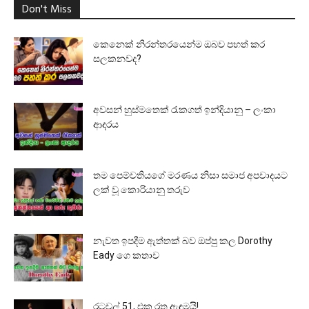
Don't Miss
කෙනෙක් නිරන්තරයෙන්ම ඔබව පහත් කර
සලකනවද?
අවසන් හුස්මතෙක් රැකගත් ඉන්දියානු – ලංකා
ආදරය
තම පෙම්වතියගේ මරණය නිසා සමාජ අපවාදයට
ලක් වූ කොරියානු තරුව
නැවත ඉපදීම ඇත්තක් බව ඔප්පු කල Dorothy
Eady ගෙ කතාව
රටවල් 51, එක රතු ඇඳුමයි!