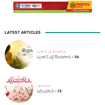
LATEST ARTICLES
මලක් වී යළි පිපෙන්නම්
මලක් වී යළි පිපෙන්නම් – 56
ඔලියැන්ඩර්
ඔලියැන්ඩර් – 73