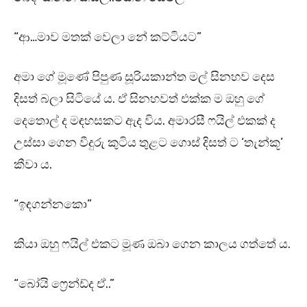
“ආ…මාව මතක් වෙලා නේ කට්ටියට”
අමා ගේ මූණේ පිපුණ සූරියකාන්ත මල් සිනහව දෙස
දිසත් බලා සිටියේ ය. ඒ සිනහවත් එක්ක ම ඔහු ගේ
දෙතොල් ද මඳහසකට ඇද විය. අමාරසී ෆයිල් එකක් ද
උස්සා ගෙන වීදුරු කුටිය තුළට ගොස් දිසත් ට ‘තැන්කූ’
කීවා ය.
“ඉඳගන්නකො”
කියා ඔහු ෆයිල් එකට මූණ ඔබා ගෙන කාලය ගත්තේ ය.
“බෝයි ෆ්‍රෙන්ඩ්ද ඒ..”