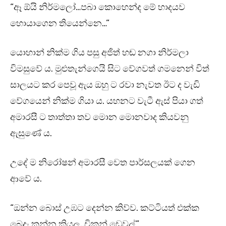
“ඈ ඕයි නිර්මලෝ…පබා කොහෙන්ද මේ හාදයව
හොයාගෙන තියෙන්නෙ…”
යොහාන් නික්ම ගිය පසු අජිත් හඬ නගා නිර්මලා
විමසුවේ ය. මුළුතැන්ගෙයි සිට වේගවත් ගමනෙන් විත්
සාලයට කර පෙවූ ඇය ඔහු ට රවා නැවත ඊට ද වැඩි
වේගයෙන් නික්ම ගියා ය. යහනට වැටී ඇස් පියා ගත්
අමාරසී ට තාත්තා තව මොන මොනවාද කියවනු
ඇසුණේ ය.
උදේ ම නිරෝෂන් අමාරසී වෙත පාර්සලයක් ගෙන
ආවේ ය.
“ඔන්න බොස් උඹට දෙන්න කිව්ව. කට්ටියත් එක්ක
බෙදං කන්න කියල..චිකන් ඩෙවල්”