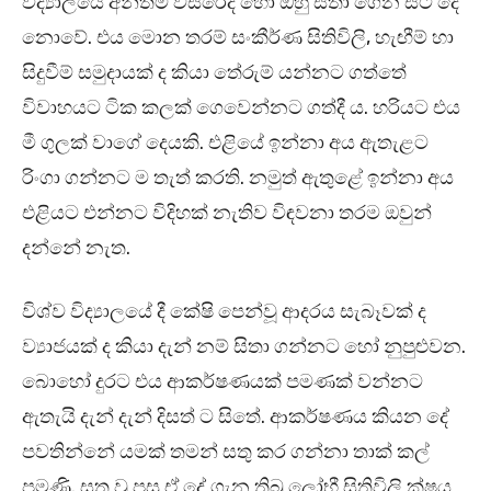
විද්‍යාලයේ අන්තිම වසරේදී හෝ ඔහු සිතා ගෙන සිටි දේ
නොවේ. එය මොන තරම් සංකීර්ණ සිතිවිලි, හැඟීම් හා
සිදුවීම් සමුදායක් ද කියා තේරුම් යන්නට ගත්තේ
විවාහයට ටික කලක් ගෙවෙන්නට ගත්දී ය. හරියට එය
මී ගුලක් වාගේ දෙයකි. එළියේ ඉන්නා අය ඇතැළට
රිංගා ගන්නට ම තැත් කරති. නමුත් ඇතුළේ ඉන්නා අය
එළියට එන්නට විදිහක් නැතිව විඳවනා තරම ඔවුන්
දන්නේ නැත.
විශ්ව විද්‍යාලයේ දී කේෂි පෙන්වූ ආදරය සැබෑවක් ද
ව්‍යාජයක් ද කියා දැන් නම් සිතා ගන්නට හෝ නුපුළුවන.
බොහෝ දුරට එය ආකර්ෂණයක් පමණක් වන්නට
ඇතැයි දැන් දැන් දිසත් ට සිතේ. ආකර්ෂණය කියන දේ
පවතින්නේ යමක් තමන් සතු කර ගන්නා තාක් කල්
පමණි. සතු වූ පසු ඒ දේ ගැන තිබූ ලෝභී සිතිවිලි ක්ෂය