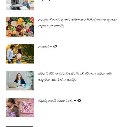
ආයුර්වේදයට අනුව ගර්භාෂය සිසිල් කරන ආහාර
ගැන දැන ගනිමු
අංගාර – 42
ස්මාට් ජීවන රටාවකට ඔබේ ජීවිතය මෙහෙම
කළමනාකරණය කරමු.
මියුරු පෙම් වසන්තේ – 43