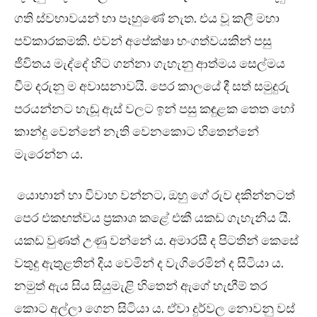
ගති ස්වභාවයන් හා පෑහුණේ නැත. එය වූ කලී මහා
පව්කාරකමකි. එවන් අපේක්ෂා භංගත්වයකින් පසු
ජීවිතය මැද්දේ හිට ගන්නා ගැහැනු ආත්මය සෙල්මය
වීම දරුනු ම අවාසනාවයි. පෙර කාලයේ දී සත් සමුදුරු
පරයන්නට හැඬූ ඇස් වලට ඉන් පසු කඳුළක තෙත හෝ
කාන්දු වෙන්නේ නැති වෙනකොට හිතෙන්නේ
මැරෙන්න ය.
යොහාන් හා විවාහ වන්නට, ඔහු ගේ රුව දකින්නටත්
පෙර එකඟත්වය ප්‍රකාශ කළේ එකී යකඩ ගැහැනිය යි.
යකඩ වුණත් උණු වන්නේ ය. අමාරසී ද පිටතින් කෙසේ
වතුදු ඇතුළතින් දිය වෙමින් ද වැගිරෙමින් ද සිටියා ය.
නමුත් ඇය සිය සියුමැළි හිතෙන් ඇගේ හැඟීම් තර
කොට අල්ලා ගෙන සිටියා ය. ඒවා දුර්වල නොවනු වස්