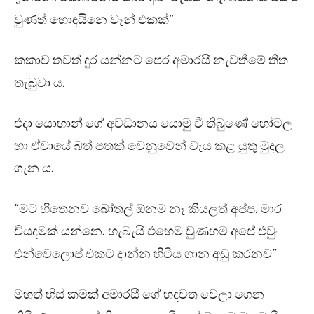
වුණත් හොඳයිනෙ වෑන් එකක්”
කකාව තවත් දුර යන්නට පෙර අමාරසී නැවතීමේ තිත
තැබුවා ය.
එදා යොහාන් ගේ අවධානය යොමු වී තිබුණේ හෝටල
හා ඒවායේ බත් පතක් වෙනුවෙන් වැය කළ යුතු මුදල
ගැන ය.
“මට හිතෙනව බෝතල් ඕනම නෑ කියලත් අප්ප. මාර
වියදමක් යන්නෙ. හැබැයි එහෙම වුණහම අපේ එවුං
එන්වෙලොප් එකට දාන්න හිටිය ගාන අඩු කරනව”
මහත් හිස් කමක් අමාරසී ගේ හදවත වෙලා ගෙන