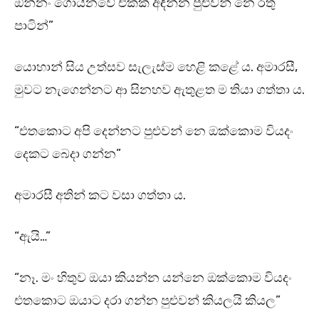
ඕන්නං ගොයිනවේ එකක් අඳින්න පුළුවන් නෙ රතු
පාටින්”
යොහාන් සිය උත්සව සැලැස්ම හෙළි කළේ ය. අමාරසී,
මුවට නැගෙන්නට ආ සිනහව ඇතුළත ම තියා ගත්තා ය.
“එතකොට අපි දෙන්නට පුළුවන් නෙ ඔක්කොම වියදං
දෙකට බෙදා ගන්න”
අමාරසී අතින් කට වසා ගත්තා ය.
“ඇයි…”
“නෑ. මං හිතුව ඔයා කියන්න යන්නෙ ඔක්කොම වියදං
එතකොට ඔයාට දරා ගන්න පුළුවන් කියලයි කියල”