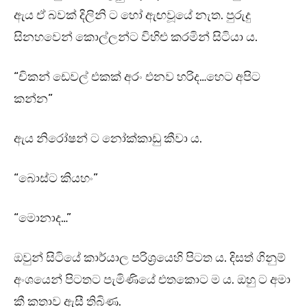
ඇය ඒ බවක් දිලිනි ට හෝ ඇඟවූයේ නැත. පුරුදු
සිනහවෙන් කොල්ලන්ට විහිළු කරමින් සිටියා ය.
“චිකන් ඩෙවල් එකක් අරං එනව හරිද…හෙට අපිට
කන්න”
ඇය නිරෝෂන් ට නෝක්කාඩු කීවා ය.
“බොස්ට කියහං”
“මොනාද…”
ඔවුන් සිටියේ කාර්යාල පරිශ්‍රයෙහි පිටත ය. දිසත් ගිනුම්
අංශයෙන් පිටතට පැමිණියේ එතකොට ම ය. ඔහු ට අමා
කී කතාව ඇසී තිබිණ.