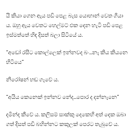
යි කියා ගෙන ඇය පඩි පෙළ බැස යොහාන් වෙත ගියා
ය. ඔහු ඇය වෙතට හෙල්මට් එක දෙන හැටි පඩි පෙළ
ඉස්මත්තේ හිඳ දිසත් බලා සිටියේ ය.
“අඩෝ රසීට කොල්ලෙක් ඉන්නවද බං…නෑ කිය කියනෙ
හිටියෙ”
නිරෝෂන් හඬ ගෑවේ ය.
“අයිය කෙනෙක් ඉන්නව නේද…පොර ද දන්නෑනෙ”
දමින්ද කීවේ ය. කලිසම් සාක්කු දෙකෙහි අත් දෙක ඔබා
ගත් දිසත් පඩි බහින්නට කකුලක් පෙරට තැබුවේ ය.