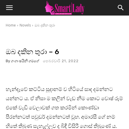
Home
Novels
ඔබ දකින තුරා
ඔබ දකින තුරා – 6
By
ගංගා ෂයිනි ගමගේ
පෙබරවාරි 21, 2022
හැන්දෑවේ කට්ටිය සූදානම් ව හිටියේ සාද දමන්නට
යන්නට ය. ඒ නිසා ම කලින් වැඩ නිම කොට වොෂ් රූම්
එකේ වැඩි වෙලාවක් ගත කරමින් කොණ්ඩා
පීරන්නටත් පවුඩර් දමන්නටත් වූහ. අමාරසී ගේ නම්
හිතේ තිබුණ සැහැල්ලුව ද බිඳී විසිරී ගොස් තිබුණේ ය.