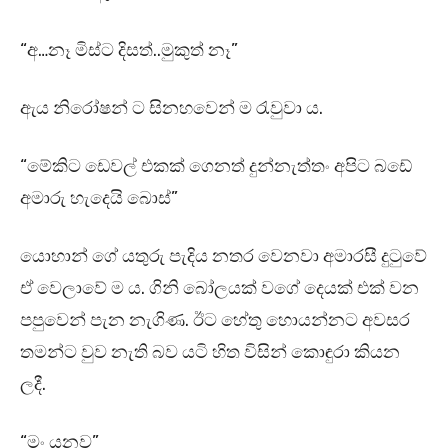
“අ…නෑ මිස්ට දිසත්..මුකුත් නෑ”
ඇය නිරෝෂන් ට සිනහවෙන් ම රැවුවා ය.
“මේකිට ඩෙවල් එකක් ගෙනත් දුන්නැත්තං අපිට බඩේ
අමාරු හැදෙයි බොස්”
යොහාන් ගේ යතුරු පැදිය නතර වෙනවා අමාරසී දුටුවේ
ඒ වෙලාවේ ම ය. ගිනි බෝලයක් වගේ දෙයක් එක් වන
පපුවෙන් පැන නැගිණ. ඊට හේතු හොයන්නට අවසර
තමන්ට වුව නැති බව යටි හිත විසින් කොඳුරා කියන
ලදී.
“මං යනව”