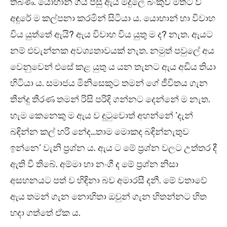
තිබිණ. යොහාන් ගිය පසු ඇය මිදුලේ බංකුව මතට වී
අඳුරේ ම කල්පනා කරමින් සිටියා ය. යොහාන් හා විවාහ
විය යුත්තේ ඇයි? ඇය විවාහ විය යුතු ම ද? නැත. ඇයට
නම් එවැන්නක අවශ්‍යතාවයක් නැත. නමුත් පවුලේ අය
වෙනුවෙන් එසේ කළ යුතු ය යන තැනට ඇය අඩිය තියා
හිටියා ය. සමාජය මිනිසෙකුට තමන් ගේ ජීවිතය ගැන
තීන්දු තීරණ තමන් රිසි පරිදි ගන්නට දෙන්නේ ම නැත.
හැම කෙනෙකු ම ඇය ව දුටුවොත් අහන්නේ ‘දැන්
බඳින්න කල් හරි නේද…තාම මොකද බඳින්නැතුව
ඉන්නෙ’ වැනි ප්‍රශ්න ය. ඇය ට මේ ප්‍රශ්න වලට උත්තර දී
ඇති වී තිබේ. අම්මා හා නංගී ද මේ ප්‍රශ්න නිසා
අසහනයට පත් ව හිඳිනා බව අමාරසී දනී. මේ වතාවේ
ඇය තමන් ගැන නොහිතා ඔවුන් ගැන හිතන්නට හිත
හදා ගත්තේ ඒක ය.