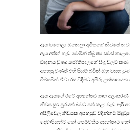
ඇය ඔනෙලා.ඔනෙලා අමිතගේ නිවසේ නවාතැ
ඇය අතින් හැඩ වෙමින් තිබුණා.සවස් කාලයේ 
වාදනය වුණා.ජෝතිපාලගේ සිංදු වලට කණ හුර
අපහසු වුණත් එහි සියුම් බවින් ඔහු වසඟ ව
විමසමින් ඒවා රස විඳීමට අසීරු උත්සාහයක 
ඇය ඇයගේ රටේ අභ්‍යන්තර ගෘහ අලංකරණ ශිල
නිවස සුර පුරයක් බවට පත් කළා.වැඩ ඇරී
අපිලිවෙල නිවසක අපහසුව විඳින්නට සිදු
දෙමාපියන්ට හෝ පෙම්වතිය අසුන්තාට හෝ 