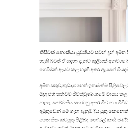
කිසිවක් නොකියා යුවතියට සවන් දුන් අමි
හැකි බවත් ඒ සඳහා දැනට කුලියක් අනවශ්‍
ගෙවීමක් ඇයට කල හැකි අතර ඇයගේ වියදම්
අමිත සතුව,කුඩා,එහෙත් ඉතාමත්ම පිළිවෙ
ඔහු එහි තනිවම ජීවත්වුණා.ගමේ වාසය ක
නැහැ.පෙම්වතිය සහ ඔහු අතර විවාහය විවිධ අ
අමුතුවෙන් මේ ගැන දැනුම් දිය යුතු කෙනෙක්
නෛතික කටයුතු පිළිබඳ හෝටල් කාර්‍ය මණ්