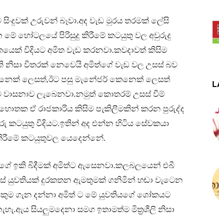
සිංදුවක් උරුවන් බෑවා.අද වැඩ මුරය තරමක් ලේසි
හෝටලයේ පිරිසුදු කිරීමේ කටයුතු වල අවුරුදු
යෙක් විදියට අමිත වැඩ කරනවා.කවදාවත් කිසිම
ි නිසා විතරක් නෙවෙයි අමිත්ගේ වැඩ වල උසස් බව
කෙනෙක් ලෙසත්,ඊට පසු මැනේජර් කෙනෙක් ලෙසත්
L
්ට වාසනාව ලැබෙනවා.නමුත් කොතරම් උසස් වීම්
තක ඒ රාජකාරිය කිසිම පැකිලීමකින් කරන පුරුද්ද
ු කටයුතු විදියට.ඉතින් අද එන්න හිටිය සේවකයා
ු කිරීමේ කටයුතුවල යෙදෙන්නේ.
ගේ ඉකි බිදීමක් අමිත්ට ඇසෙනවා.කලබලයෙන් එබී
් යුවතියක් දුරකතන ඇමතුමක් ගනිමින් හඬා වැටෙන
කුම ගැන දන්නා අමිත් ට මේ යුවතියගේ ශෝකයට
ැ.ඇය සියලුමදෙනා සමග ඉතාමත්ම මිත්‍රශීලි නිසා