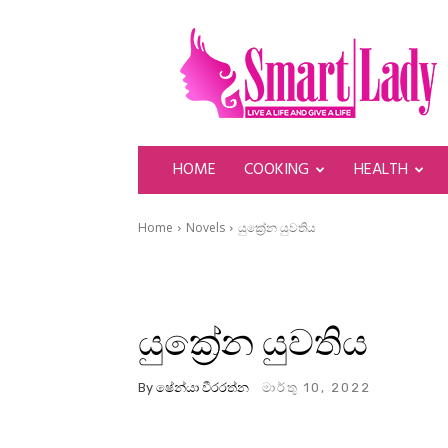
SmartLady
HOME
COOKING
HEALTH
Home
Novels
යුක්‍රේන යුවතිය
යුක්‍රේන යුවතිය
By
ෂේන්යා වීරරත්න
මාර්තු 10, 2022