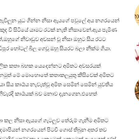
යේ ඇවිලුන යුධ ගින්න නිසා ඇයගේ පවුලේ අය නගරයෙන්
වී සිටියේ යාමට රටක් නැති නිසාවෙන්.ඇය පැමිණ
,ඔහුගේ නිවාඩුව අවසන් වූ නිසා ඔහුට සිය රටට
ිපුර හෝටල් බිල ගෙවූ ඔහු සියරට බලා නික්ම ගියා.
්ගලික කතා බහක යෙදෙන්නට අමිතට අවසරයක්
.නමුත් මේ මොහොතේ කතාකලයුතු කිසිවෙක් අමිතට
සිය කාර්‍යය නැවැත්වූ අමිත සෙමින් සෙමින් යුවතිය
ිවැරදි කාර්‍යයක් බව මනාව දැනගෙන.එහෙත්
ි කතා කල නිසා ඇයගේ ගැටලුව තේරුම් ගැනීම අමිතට
ෙමාපියන් නගරයෙන් පිටවී ගොස් තිබුන අතර තව