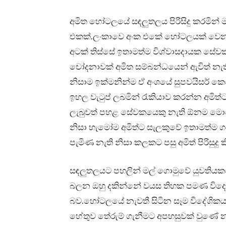
අමිත හෝටලයේ සඳලුතලය පිරිසිදු කරමින් ම 
එකක්.ලංකාවෙ අංක එකේ හෝටලයක් වෙන මේ 
අටක් තිස්සේ ඉතාමත්ම විශ්වාසදායක සේවක
චෝදනාවක් අමිත සම්බන්ධයෙන් ඇවිත් නැත
නිසාම ඉක්මනින්ම ඒ අංශයේ සුපවයිසර් 
ඉහල වැටුප් ලබමින් රැකියාව කරන්න අමිත
ලැබුවත් පහළ සේවකයෙකු නැති ඕනම මොහො
නිසා හැමෝම අමිත්ට සැලකුවේ ඉතාමත්ම ගර
පැමිණ නැති නිසා කලකට පසු අමිත් පිරිසුද
සඳලුතලයට පහලින් මල් ගොමුවේ යුවතියක
බලන ඔහු දකින්නේ වයස තිහක පමණ විදෙස
බව.හෝටලයේ නැවතී සිටින සෑම විදේශිකය
හේතුව තේරුම් ගැනීමට අපහසුවක් වුණේ නැහ