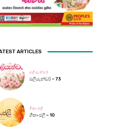
ATEST ARTICLES
ඔලියැන්ඩර්
ඔලියැන්ඩර් – 73
ගීතාංජලී
ගීතාංජලී – 10