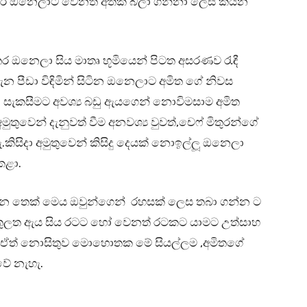
 අතර ඔනෙලාට වෙනත් අතක් බලා ගන්නා ලෙස කියන
 අතර ඔනෙලා සිය මාතෘ භූමියෙන් පිටත අසරණව රැඳී
න පීඩා විඳිමින් සිටින ඔනෙලාට අමිත ගේ නිවස
න සැකසීමට අවශ්‍ය බඩු ඇයගෙන් නොවිමසාම අමිත
තුවෙන් දැනුවත් වීම අනවශ්‍ය වුවත්,චෙෆ් මිතුරන්ගේ
කිසිදා අමුතුවෙන් කිසිදු දෙයක් නොඉල්ලූ ඔනෙලා
කළා.
සඳෙන තෙක් මෙය ඔවුන්ගෙන් රහසක් ලෙස තබා ගන්න ට
් ඇතුලත ඇය සිය රටට හෝ වෙනත් රටකට යාමට උත්සාහ
හෙම.ඒත් නොසිතුව මොහොතක මේ සියල්ලම ,අමිතගේ
වේ නැහැ.