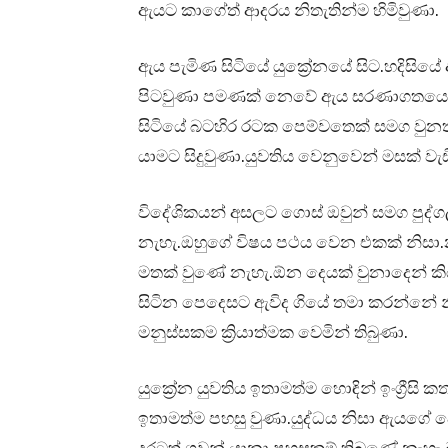
ඇයට කාගේත් ආදරය නිතැතින්ම හිමිවුණා.
ඇය පැමිණ සිටියේ යුක්‍රේනයේ සිට.හදිසි
පිටවුණා පමණක් නෙවේ ඇය සරණාගතයෙකුද 
සිටියේ බටහිර රටක පෙම්වතෙක් සමග වුනත්
යාමට සිදුවුණා.යුවතිය වෙනුවෙන් මසක් වැඩ
විදේශිකයන් අසලට ගොස් ඔවුන් සමග පුද
නැහැ.ඔහුගේ විෂය පථය වෙන එකක් නිසා
මතක් වුණේ නැහැ.ඕන දෙයක් වුනාදෙන් කියා 
සිටින පෙදෙසට ඇවිද ගියේ තමා කරන්නේ න
මනුස්සකම ක්‍රියාත්මක වෙමින් තිබුණා.
යුක්‍රේන යුවතිය ඉතාමත්ම හොඳින් ඉංග්‍රීස
ඉතාමත්ම පහසු වුණා.යුද්ධය නිසා ඇයගේ ද