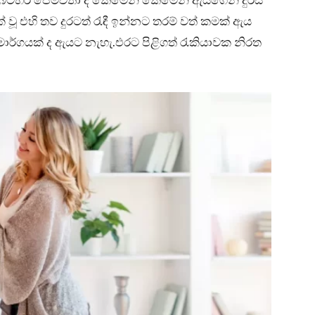
ැ.බටහිර පෙම්වතා ද කෙමෙන් කෙමෙන් ඇයගෙන් දුරස්
ූ එහි තව දුරටත් රැඳී ඉන්නට තරම් වත් කමක් ඇය
මාර්ගයක් ද ඇයට නැහැ.එරට පිළිගත් රැකියාවක නිරත