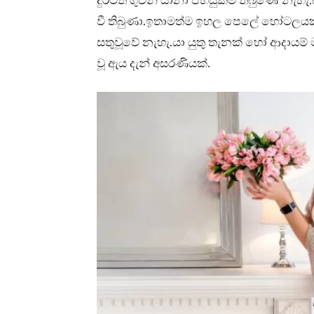
දුරටත් ගුවන් යානා පහසුකම් තිබුණේ නැහ
වී තිබුණා.ඉතාමත්ම ඉහල පෙලේ හෝටලයක් ව
සතුවූවේ නැහැ.යා යුතු තැනක් හෝ ආදායම් 
වූ ඇය දැන් අසරණියක්.