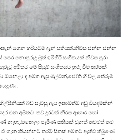
න් ගෙන හරියටම දැන් සතියක්.නිවස එන්න එන්න
පෙර නොපුරුදු මුත් ඉමිහිරි සංගීතයක් නිවස පුරා
ුවූ අමිතට මේ සියුම් සංගීතයට හුරු වීම තරමක්
ුණා.ඔනෙලා ද අමිත ඇසූ මිල්ටන්,ජෝති ගී වල තේරුම්
යෙදුණා.
්පිනියක් බව පැවසූ ඇය ඉතාමත්ම අඩු වියදමකින්
 ගෙදර එන අමිතට තව දුරටත් නීරස ආහාර හෝ
වුණේ නැහැ.ඔනෙලා පැමිණ සතියක් වුනත් තවමත් තම
ඒ ගැන කියන්නට තරම් සිතක් අමිතට ඇතිවී තිබුණේ