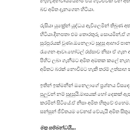
නැහැ.අනිවාර්‍යයෙන්ම එය ගැටළුවක් වන
බව අමිත දැනගෙන හිටියා.
රුසියා යුක්‍රේන් යුද්ධය ඇවිලෙමින් තිබුණ
හිටියා.දිනපතා එම තොරතුරු සොයමින්,ඒ ගැ
සුරපුරයක් වුණා.ඔනෙලාට සුදුසු ආහාර පා
රැගෙන ආවා.හෝටල් රස්සාව නිසා ඒ ගැන අමු
පිහිට ලබා ගැනීමට අමිත අමතක කලේ නැහැ.
අමිතට බරක් නොවීමට හැකි තරම් උත්සාහ 
ඉතින් ඉක්මනින් ඔනෙලාගේ ප්‍රශ්නය වි
පුලුවන් නම් සුදුසුයි.මාසයක් හෝ දෙකක
කරමින් සිටියේ.ඒ නිසා අමිත හිතුවේ එ
සන්සුන් ජීවිතයම වෙනස් වේයැයි අමිත සිතු
මතු සම්බන්ධයි….