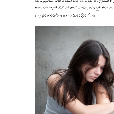
පැවසුවා.තවත් මසක පමණ වීසා කාලයක් ඇය
කරගත හැකි බව අමිතට තේරුණා.යුවතිය සිටිය
හැඬුම නවත්වා කාමරයට දිව ගියා.