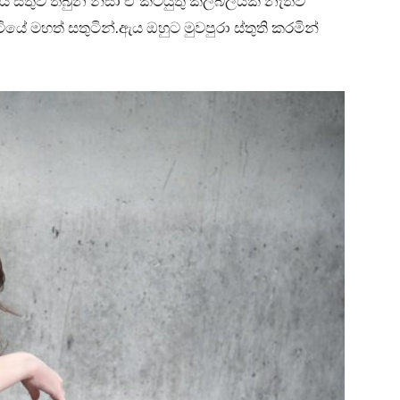
 සතුව තිබුන නිසා ඒ කටයුතු කලබලයක් නැතිව
ේ මහත් සතුටින්.ඇය ඔහුට මුවපුරා ස්තුති කරමින්