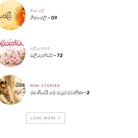
ගීතාංජලී
ගීතාංජලී – 09
ඔලියැන්ඩර්
ඔලියැන්ඩර් – 72
MINI STORIES
රමණීයයි මේ මධුර ජවනිකා -2
LOAD MORE