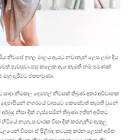
ත සිය නිවසේ ඉහල මාලය ඇයට නවාතැන් ලෙස ලබා දිය
ය බවත් පැවසුවා.පසු කලෙක ඇය කැමති නම් පමණක්
 ඔහු දැරීමට එකඟවුණා.
ලට සාදා නිමකල දෙමහල් නිවසක් තිබුණ අතර අවිවාහක
ල දෙමාපියන් නගරයේ වාසයට කෙසේවත් කැමති වුනේ
ර්බුද නිසා දික් ගැස්සෙමින් තිබුණා.ඉතින් අමිතට
 හිටියේ නැහැ.සංචාරක වීසා දික් කරගැනීම ඇතුලු
ඩලයෙන් විමසා ඒ පිළිබඳ කටයුතු කරන ලෙසත් අමිත