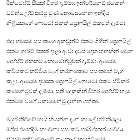
රික්වෙස්ට් සීයක් විතර දැම්මා. ඉන්ටර්නෙට් එකෙන්
ඩව්න්ලෝඩ් කරපු මූණ නොපෙනෙන ඉන්දීය
නිළියකගේ ෆොටෝ එකක් ප්‍රොෆයිල් එකටත් දැම්මා.
එදා හවසම සසංකගෙ අකවුන්ට් එකට ගිහින් ප්‍රොෆයිල්
එකට හාර්ට් එකක් දාලා ආවා.දවස් දෙක තුනකින් වෙන
පෝස්ට් එකකට කොමෙන්ටුවක් දැම්මා. ආයෙම
කවියකට කට්ටිය ටැග් කරනකොට සසංකවත් ටැග්
කලා. ආයෙම දවසක ප්‍රොෆයිල් ෆොටෝ එකට ස්ටිකර්
කමෙන්ටුවක් දැම්මා. සති දෙකකින් විතර පෝස්ට් හැම
එකටම වගේ කොමෙන්ටු දාන්න ගත්තා.
මයුරි කිව්වේ හායි කියන්න දැන් කාලේ හරි කියලා.
ඔෆිස් එකේදීම කාංචනා සසංකට හායි එකක් යැව්වා.
දවසම ප්‍රතිචාර ආවේ නෑ. කාංචනා හිටියේම