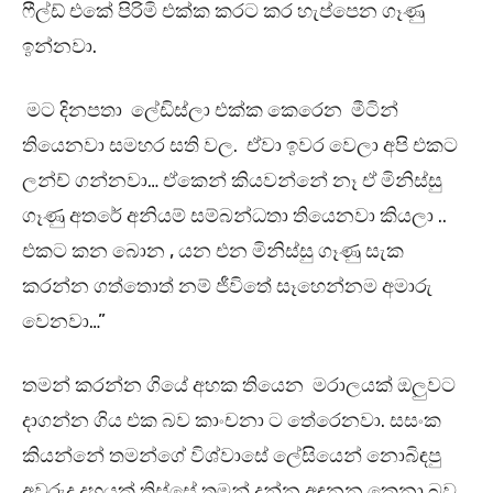
ෆීල්ඩ් එකේ පිරිමි එක්ක කරට කර හැප්පෙන ගෑණු
ඉන්නවා.
මට දිනපතා ලේඩිස්ලා එක්ක කෙරෙන මීටින්
තියෙනවා සමහර සති වල. ඒවා ඉවර වෙලා අපි එකට
ලන්ච් ගන්නවා… ඒකෙන් කියවන්නේ නෑ ඒ මිනිස්සු
ගෑණු අතරේ අනියම් සම්බන්ධතා තියෙනවා කියලා ..
එකට කන බොන , යන එන මිනිස්සු ගෑණු සැක
කරන්න ගත්තොත් නම් ජීවිතේ සෑහෙන්නම අමාරු
වෙනවා…”
තමන් කරන්න ගියේ අහක තියෙන මරාලයක් ඔලුවට
දාගන්න ගිය එක බව කාංචනා ට තේරෙනවා. සසංක
කියන්නේ තමන්ගේ විශ්වාසේ ලේසියෙන් නොබිඳපු
අවුරුදු දහයක් තිස්සේ තමන් දන්න අඳුනන කෙනා බව