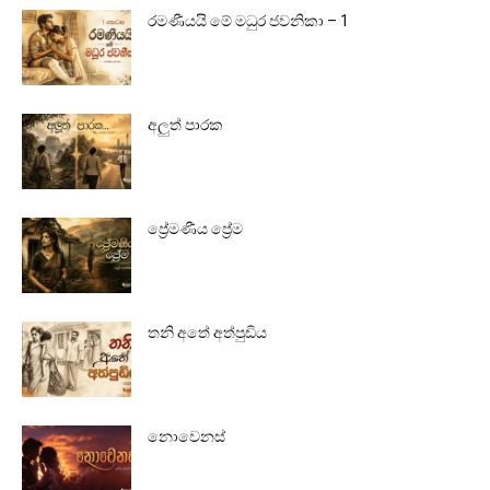
රමණීයයි මේ මධුර ජවනිකා – 1
අලුත් පාරක
ප්‍රේමණීය ප්‍රේම
තනි අතේ අත්පුඩිය
නොවෙනස්