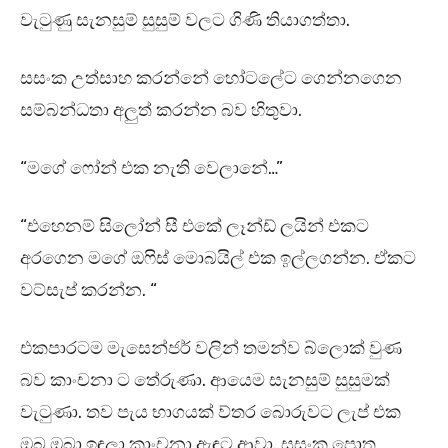
වැටුණු සැනසුම් සුසුම් වලට ගිණි තියාගත්තා.
සසංක උත්සාහ කරන්නේ හෝටලේට ගෙන්නගෙන
සම්බන්ධතා අලුත් කරන්න බව හිතුවා.
“මගේ ෆෝන් එක නැති වෙලානේ…”
“එහෙනම් සිලෝන් සී එකේ ලෑන්ඩ් ලයින් එකට
අරගෙන මගේ ඔෆිස් මොබයිල් එක ඉල්ලගන්න. ඒකට
වට්සැප් කරන්න. “
එකපාරටම මැසෙන්ජර් වලින් තමන්ව බ්ලොක් වුණ
බව කාංචනා ට තේරුණා. ආයෙම සැනසුම් සුසුමක්
වැටුණා. තව පැය භාගයක් ව්තර බොරුවට ලැප් එක
ඔබ ඔබා ඉඳලා කාංචනා ඇඳට ආවා. සසංක පොත