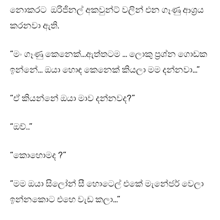
නොකරට ඔරිජිනල් අකවුන්ට් වලින් එන ගෑණු ආශ්‍රය
කරනවා ඇති.
“මං ගෑණු කෙනෙක්…ඇත්තටම … ලොකු ප්‍රශ්න ගොඩක
ඉන්නේ… ඔයා හොඳ කෙනෙක් කියලා මම දන්නවා…”
“ඒ කියන්නේ ඔයා මාව දන්නවද?”
“ඔව්..”
“කොහොමද ?”
“මම ඔයා සිලෝන් සී හොටෙල් එකේ මැනේජර් වෙලා
ඉන්නකොට එහෙ වැඩ කලා…”