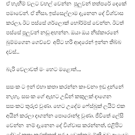
ඒ හැඟීම් වලට වහල් වෙන්න පුලුවන් තත්පරේ දෙකේ
පමාවෙන්. ඒ නිසා, ඉස්සෙල්ලාම දැනෙන දේ විශ්වාස
කරලා, ඊට පස්සේ ශර්ලොක් හෝර්ම්ස් වෙන්න. ඊටත්
පස්සේ පුලුවන් නඩු අහන්න. ඔයා ඔය නිස්කාරනේ
බුම්මගෙන ගෙව්වේ අපිට හරි ආදරෙන් ඉන්න තිබ්බ
දවස්…
බැරි වෙලාවත් මං හෙට මළොත්…,
සසංක ට ඉන් එහා කතා කරන්න කාංචනා ඉඩ දුන්නේ
නැහැ. සසංක ගේ ඇඟට උඩින් කකුලක් දාගෙන
සසංකට තුරුළු වුණා. හෙට උදේම ෆේස්බුක් ලයිට් එක
අයින් කරලා දාගන්න පොරොන්දු වුණා. ජීවිතේ ලේසි
වෙන්න නම් දැනෙන දේ විශ්වාස කරන්නත්, එළිපිට