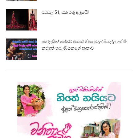
රටවල් 51, එක රතු ඇඳුමයි!
ඔන්ලයින් පේමට් එකක් නිසා මුදල් සියල්ල අහිමි
කරගත් තරුණියකගේ කතාව