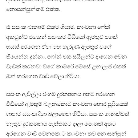
නොසන්සුන්කම් එක්ක.
රෑ සසංක බාතෲම් එකට ගියාම, කාංචනා ෆේක්
අකවුන්ට් එකෙන් සසංකට වීඩියෝ ඇමතුම් පහක්
හයක් අරගෙන ඒවා මඟ හැරුණ ඇමතුම් වගේ
තියෙන්න දුන්නා. ෆෝන් එක සයිලන්ට් දාගෙන වෙන
වැඩක් කරනවා වගේ කාමරේ මේසේ ළඟ ලැප් එකත්
ඔන් කරගෙන වාඩි වෙලා හිටියා.
සසංක ඇවිල්ලා ජංගම දුරකතනය අතට අරගෙන
වීඩියෝ ඇමතුම් බලනකොට කාංචනා හොර පූසියෙක්
ගානට සසංක දිහා බලාගෙන හිටියා. සසංක ගානක්වත්
නැතුව දුරකතනය පැත්තකට දාලා පොතක් අතට
අරගෙන වාඩි වෙනකොට කාංචනා තව නොසන්සුන්