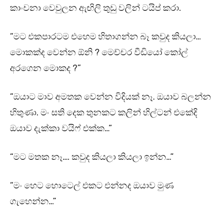
කාංචනා වෙවුලන ඇඟිලි තුඩු වලින් ටයිප් කරා.
“මට එකපාරටම එහෙම හිතාගන්න බෑ කවුද කියලා…
මොකක්ද වෙන්න ඕනි ? මෙච්චර වීඩියෝ කෝල්
අරගෙන මොකද ?”
“ඔයාට මාව අමතක වෙන්න විදියක් නෑ. ඔයාව බලන්න
හිතුණා. මං සති දෙක තුනකට කලින් හිල්ටන් එකේදි
ඔයාව දැක්කා වයිෆ් එක්ක…”
“මට මතක නෑ…. කවුද කියලා කියලා ඉන්න…”
“මං හෙට හොටෙල් එකට එන්නද ඔයාව මුණ
ගැහෙන්න…”