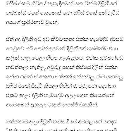
ඔෆිස් එකම හිටියේ පැහැදීමෙන්.කොටින්ම දිලිනිගේ
හස්බන්ඩ් වගේ කෙනෙක් තමා ඔෆිස් එකේ අන්මැරීඩ්
අයගේ ප්‍රාර්ථනාව වුනේ.
ඒත් අද දිලිනි අඬ අඬ කිව්ව කතා එක්ක හැමෝම දවසම
ගෙවුවේ හරි තෝන්තුවෙන්. දිලිනිගේ හස්බන්ඩ් එයා
කලින් යාලු වෙලා හිටපු ගෑණු ළමයා එක්ක සම්බන්ධේ
නවත්තලා නැතිලු. අවුරුදු පහක් තිස්සේ දිලිනි එක්ක
ඉන්න ගමන් ඒ කෙනා එක්කත් ඉන්නවලු. රූම් යනවලු.
ඔෆිස් එකේ ඩියුටි කියලා ගිහින් රෑ වරු පවා දෙන්නා
එකට ඉඳලා.දිලිනි හැමදේම අල්ලගෙන තියෙන්නේ
අහම්බෙන් දැකපු වට්සැප් මැසේජ් එකකින්.
ඔක්කොම දාලා දිලිනි හවස ගියේ අම්මලාගේ ගෙදර.