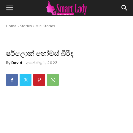
Home
Stories
Mini Stories
ෂර්ලොක් හෝම්ස් බිරිඳ
By
David
අගෝස්තු 1, 2023