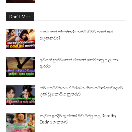
Don't Miss
කෙනෙක් නිරන්තරයෙන්ම ඔබව පහත් කර
සලකනවද?
අවසන් හුස්මතෙක් රැකගත් ඉන්දියානු – ලංකා
ආදරය
තම පෙම්වතියගේ මරණය නිසා සමාජ අපවාදයට
ලක් වූ කොරියානු තරුව
නැවත ඉපදීම ඇත්තක් බව ඔප්පු කල Dorothy
Eady ගෙ කතාව