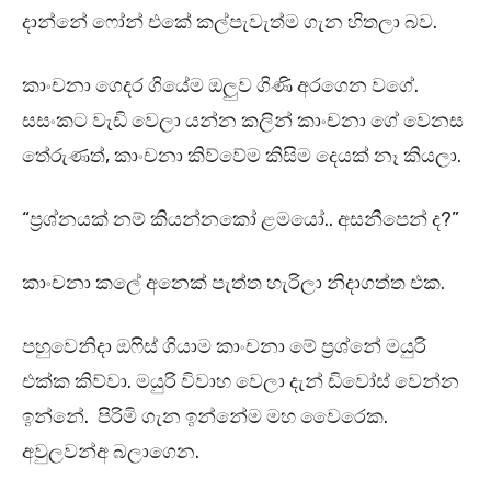
දාන්නේ ෆෝන් එකේ කල්පැවැත්ම ගැන හිතලා බව.
කාංචනා ගෙදර ගියේම ඔලුව ගිණි අරගෙන වගේ.
සසංකට වැඩි වෙලා යන්න කලින් කාංචනා ගේ වෙනස
තේරුණත්, කාංචනා කිව්වේම කිසිම දෙයක් නෑ කියලා.
“ප්‍රශ්නයක් නම් කියන්නකෝ ළමයෝ.. අසනීපෙන් ද?”
කාංචනා කලේ අනෙක් පැත්ත හැරිලා නිදාගත්ත එක.
පහුවෙනිදා ඔෆිස් ගියාම කාංචනා මේ ප්‍රශ්නේ මයුරි
එක්ක කිව්වා. මයුරි විවාහ වෙලා දැන් ඩිවෝස් වෙන්න
ඉන්නේ. පිරිමි ගැන ඉන්නේම මහ වෛරෙක.
අවුලවන්අ බලාගෙන.