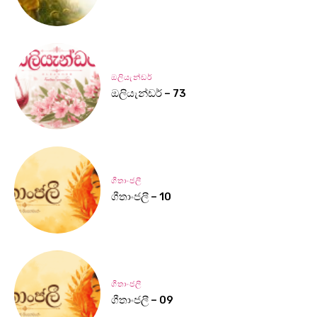
ඔලියැන්ඩර්
ඔලියැන්ඩර් – 73
ගීතාංජලී
ගීතාංජලී – 10
ගීතාංජලී
ගීතාංජලී – 09