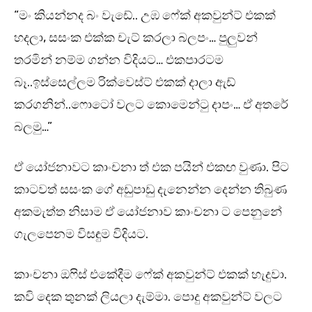
“මං කියන්නද බං වැඩේ.. උඹ ෆේක් අකවුන්ට් එකක්
හදලා, සසංක එක්ක චැට් කරලා බලපං… පුලුවන්
තරමින් නම්ම ගන්න විදියට… එකපාරටම
බෑ..ඉස්සෙල්ලම රික්වෙස්ට් එකක් දාලා ඇඩ්
කරගනින්..ෆොටෝ වලට කොමෙන්ටු දාපං… ඒ අතරේ
බලමු…”
ඒ යෝජනාවට කාංචනා ත් එක පයින් එකඟ වුණා. පිට
කාටවත් සසංක ගේ අඩුපාඩු දැනෙන්න දෙන්න තිබුණ
අකමැත්ත නිසාම ඒ යෝජනාව කාංචනා ට පෙනුනේ
ගැලපෙනම විසඳුම විදියට.
කාංචනා ඔෆිස් එකේදීම ෆේක් අකවුන්ට් එකක් හැදුවා.
කවි දෙක තුනක් ලියලා දැම්මා. පොදු අකවුන්ට් වලට