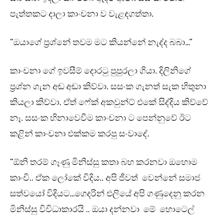
පැත්තකට දාලා කාංචනා ව වැළඳගත්තා.
“ඔයාගේ ප්‍රශ්නේ තවම මට කියන්නේ නැද්ද බබා…”
කාංචනා ගේ ඉවසීම් දොරටු පුපුරලා ගියා. දිලිනිගේ
ප්‍රශ්න ගැන අඬ අඬා කිව්වා. සසංක ගැනත් සැක හිතුනා
කියලා කිව්වා. ඒත් ෆේක් අකවුන්ට් එකේ සිද්දිය කිව්වේ
නෑ. සසංක හිනාවෙවීම කාංචනා ට පෙන්නුවේ ඊට
කළින් කාංචනා එක්කම කරපු සංවාදේ.
“ඕනි තරම් ගෑණු මිනිස්සු කතා බහ කරනවා ඔහොම
කාංචි.. ඒක ලෝකේ විදිය.. අපි ජීවත් වෙන්නේ සමාජ
සත්වයෝ විදියට…ගෙදරින් එලියේ අපි ගණුදෙනු කරන
මිනිස්සු විවිධාකාරයි .. ඔයා දන්නවා මේ හොටෙල්