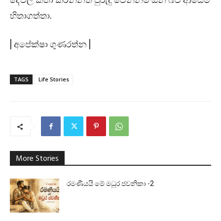
දේවල් කතා කරන්නත් පුරුදු වෙන්නම ඕනි බව ආයෙම
හිතාගත්තා.
| අපේක්ෂා ගුණරත්න |
TAGS
Life Stories
More Stories
රමණීයයි මේ මධුර ජවනිකා -2