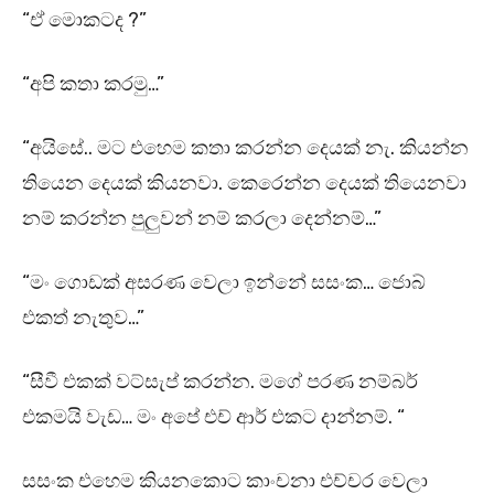
“ඒ මොකටද ?”
“අපි කතා කරමු…”
“අයිසේ.. මට එහෙම කතා කරන්න දෙයක් නැ. කියන්න
තියෙන දෙයක් කියනවා. කෙරෙන්න දෙයක් තියෙනවා
නම් කරන්න පුලුවන් නම් කරලා දෙන්නම්…”
“මං ගොඩක් අසරණ වෙලා ඉන්නේ සසංක… ජොබ්
එකත් නැතුව…”
“සීවී එකක් වට්සැප් කරන්න. මගේ පරණ නම්බර්
එකමයි වැඩ… මං අපේ එච් ආර් එකට දාන්නම්. “
සසංක එහෙම කියනකොට කාංචනා එච්චර වෙලා