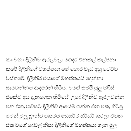
කාංචනා දිලිනිව ඇරලවලා ගෙදර එනකල් කල්පනා
කරේ දිලිනිගේ මහත්තයා ගේ හොර වැඩ අහු වෙච්ච
විස්තරේ. දිලිනියි එයාගේ මහත්තයයි දෙන්නා
සෑහෙන්නම ආදරෙන් හිටියා වගේ තමයි මුලු ඔෆිස්
එකේම අය දැනගෙන හිටියේ. උදේ දිලිනිව ඇරලවන්න
එන එක, හවසට දිලිනිව ආයේම ගන්න එන එක, හිටපු
ගමන් මුලු බ්‍රාන්ච් එකටම ඩෙසර්ට් ඕර්ඩර් කරලා එවන
එක වගේ දේවල් නිසා දිලිනිගේ මහත්තයා ගැන මුලු