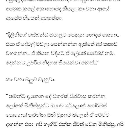
අමතක කලේ කොහොමද කියලා කාංචනා ආයේ
ආයේම හිතෙන් අහගත්තා.
“දිලිනිගේ හස්බන්ඩ් ඔයාලට පෙනුන හොදම කෙනා..
එයා ඒ දේවල් මවලා පෙන්නන්න ඇත්තේ අර කතාව
වහගන්න… ඒ කියන විදියට ඒ ලේඩිත් ඩිවෝස් නම්,
දෙන්නට උපරිම නිදහස තියෙනවා නෙහ්…”
කාංචනා ඔලුව වැනුවා.
” තමන්ට දැනෙන දේ විතරක් විශ්වාස කරන්න.
ලෝකේ මිනිස්සුන්ට ඔයාව ශර්ලොක් හෝර්ම්ස්
කෙනෙක් කරන්න ඕනි වුනාට බලෙන් ඒ පට්ටම
දාගන්න එපා. අපි හැඟීම් එක්ක ජීවත් වෙන මිනිස්සු. අපි