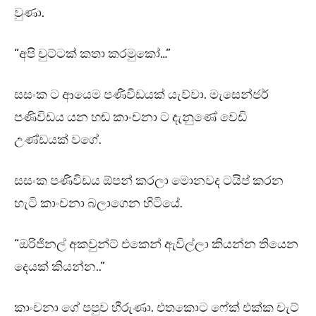
වුණා.
“අපි චුට්ටක් කතා කරමුකෝ…”
සසංක ට ආයෙම පණිවිඩයක් යැව්වා. මැසෙන්ජර්
පණිවිඩය යන හඬ කාංචනා ට දැනුණේ වෙඩි
උණ්ඩයක් වගේ.
සසංක පණිවිඩය ඕපන් කරලා මොනවද ටයිප් කරන
හැටි කාංචනා බලාගෙන හිටියේ.
“ඔරිජිනල් අකවුන්ට් එකෙන් ඇවිල්ලා කියන්න තියෙන
දෙයක් කියන්න..”
කාංචනා ගේ පපුව හීරුණා. එතකොට ෆේක් එක්ක චැට්