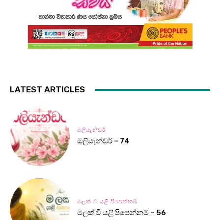
LATEST ARTICLES
ඔලියැන්ඩර්
ඔලියැන්ඩර් – 74
මලක් වී යළි පිපෙන්නම්
මලක් වී යළි පිපෙන්නම් – 56