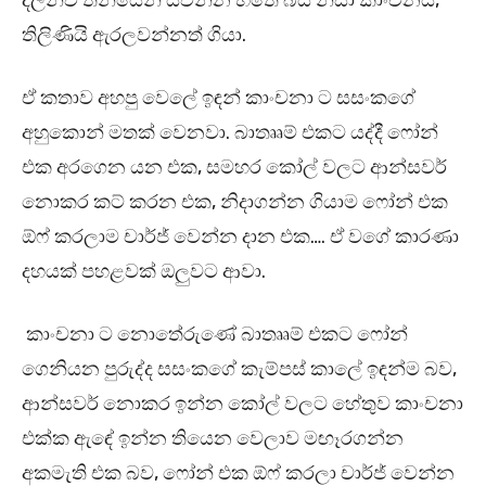
දිලිනිව තනියෙන් යවන්න හිතේ බය නිසා කාංචනයි,
තිලිණියි ඇරලවන්නත් ගියා.
ඒ කතාව අහපු වෙලේ ඉඳන් කාංචනා ට සසංකගේ
අහුකොන් මතක් වෙනවා. බාතෲම් එකට යද්දී ෆෝන්
එක අරගෙන යන එක, සමහර කෝල් වලට ආන්සවර්
නොකර කට් කරන එක, නිදාගන්න ගියාම ෆෝන් එක
ඕෆ් කරලාම චාර්ජ් වෙන්න දාන එක…. ඒ වගේ කාරණා
දහයක් පහළවක් ඔලුවට ආවා.
කාංචනා ට නොතේරුණේ බාතෲම් එකට ෆෝන්
ගෙනියන පුරුද්ද සසංකගේ කැම්පස් කාලේ ඉඳන්ම බව,
ආන්සවර් නොකර ඉන්න කෝල් වලට හේතුව කාංචනා
එක්ක ඇඳේ ඉන්න තියෙන වෙලාව මඟෑරගන්න
අකමැති එක බව, ෆෝන් එක ඕෆ් කරලා චාර්ජ් වෙන්න