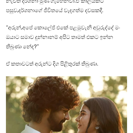
නැවත දර්ශනා මුණ ගැහෙනවා.ඒ කාලයකට
පසුව,දර්ශනාගේ ජීවිතයේ වැදගත්ම දවසකදී.
“අරුන්,අපේ කොලේජ් එකේ පළමුවැනි අවුරුද්දේ මං
ඔයාට සමාව දුන්නානම් අපිට තාමත් එකට ඉන්න
තිබුණා නේද?”
ඒ කතාවටත් අරුන්ට දිග පිළිතුරක් තිබුණා.