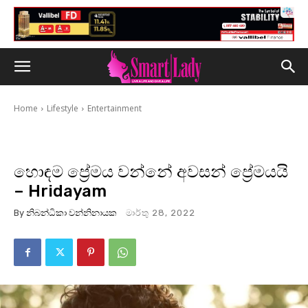
Home
Lifestyle
Entertainment
හොඳම ප්‍රේමය වන්නේ අවසන් ප්‍රේමයයි
– Hridayam
By
නිබන්ධිකා වන්නිනායක
මාර්තු 28, 2022