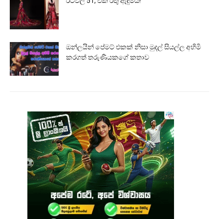
රටවල් 51, එක රතු ඇඳුමයි!
ඔන්ලයින් පේමට් එකක් නිසා මුදල් සියල්ල අහිමි
කරගත් තරුණියකගේ කතාව