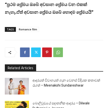
“ප්‍රථම ප්‍රේමය ඔබේ අවසාන ප්‍රේමය වන එකක්
නැහැ.ඒත් අවසාන ප්‍රේමය ඔබේ හොඳම ප්‍රේමයයි”
TAGS
Romance film
Related Articles
ආදරයත් විවාහයත් ගැන වෙනස් විදියක කතාවක්
රැගත් – Meenakshi Sundareshwar
බොලිවුඩයේ සදාතනික ආදරය – Dilwale