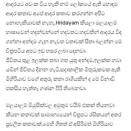
ආදරයට අවංක විය හැකි නම් ලෝකයේ ඇති හොඳම
ආදර කතාව අපේ ආදර කතාව කරගන්න අපිට
නොහැකියාවක් නැහැ.Hridayam කියලා මලයාලම්
භාෂාවෙන් හඳුන්වන්නේ හදවතට.හදවතින් ආදරය විඳ
ගන්නා අන්දම ගැන නැවත වතාවක් සිතා බලන්න මේ
චිත්‍රපටිය අපට ඉඩ හසර ලබා දෙනවා.
ජීවිතය තුළ ඉලක්ක තබා ගත යුතු අන්දම,ඉලක්ක හඹා
යමින් ජීවිතය දිනන හැටි,සදාකාලික මිතුරුකමක ඇති
මිහිරියාව වගේ අතුරු කතා රාශියකින් ද මේ විනාඩි
එකසිය හැත්තෑ ගණන පිරී තිබෙනවා.
මලයාලම් මියුසික්වල අමුතුම වයිබ් එකක් තියනවා
කියන කතාවක් සාමාන්‍යයෙන් චිත්‍රපට රසිකයන් අතර
ප්‍රචලිත කතාවක්.මෙහි ගීතත් ඒ අසිරිමත් මිහිරියාව