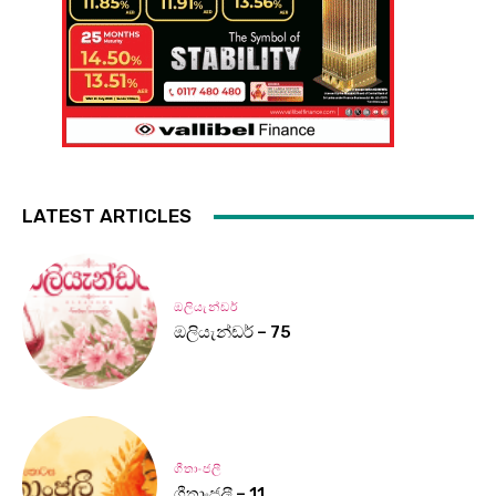
LATEST ARTICLES
ඔලියැන්ඩර්
ඔලියැන්ඩර් – 75
ගීතාංජලී
ගීතාංජලී – 11