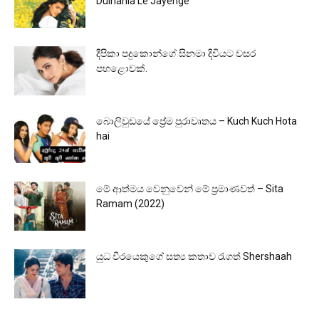
Dulhania Le Jayenge
දීපිකා පදුකොන්ගේ සිනමා දිවියට වසර
පහළොවක්.
බොලිවුඩයේ ප්‍රේම පුරාවෘතය – Kuch Kuch Hota
hai
මේ ආත්මය වෙනුවෙන් මේ ප්‍රමාණවත් – Sita
Ramam (2022)
යුධ වීරයෙකුගේ සත්‍ය කතාව රැගත් Shershaah