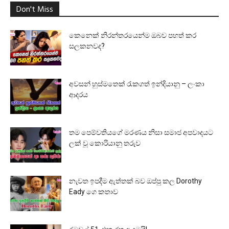
Don't Miss
කෙනෙක් නිරන්තරයෙන්ම ඔබව පහත් කර
සලකනවද?
අවසන් හුස්මතෙක් රැකගත් ඉන්දියානු – ලංකා
ආදරය
තම පෙම්වතියගේ මරණය නිසා සමාජ අපවාදයට
ලක් වූ කොරියානු තරුව
නැවත ඉපදීම ඇත්තක් බව ඔප්පු කල Dorothy
Eady ගෙ කතාව