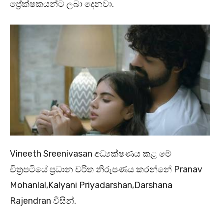
ප්‍රේක්ෂකයන්ට ලබා දෙනවා.
Vineeth Sreenivasan අධ්‍යක්ෂණය කළ මේ
චිත්‍රපටියේ ප්‍රධාන චරිත නිරූපණය කරන්නේ Pranav
Mohanlal,Kalyani Priyadarshan,Darshana
Rajendran විසින්.