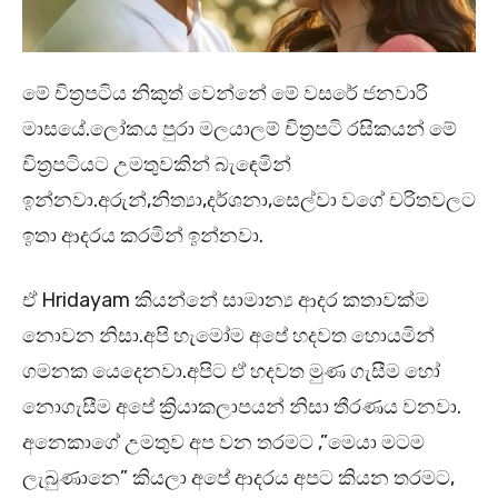
මේ චිත්‍රපටිය නිකුත් වෙන්නේ මේ වසරේ ජනවාරි
මාසයේ.ලෝකය පුරා මලයාලම් චිත්‍රපටි රසිකයන් මේ
චිත්‍රපටියට උමතුවකින් බැඳෙමින්
ඉන්නවා.අරුන්,නිත්‍යා,දර්ශනා,සෙල්වා වගේ චරිතවලට
ඉතා ආදරය කරමින් ඉන්නවා.
ඒ Hridayam කියන්නේ සාමාන්‍ය ආදර කතාවක්ම
නොවන නිසා.අපි හැමෝම අපේ හදවත හොයමින්
ගමනක යෙදෙනවා.අපිට ඒ හදවත මුණ ගැසීම හෝ
නොගැසීම අපේ ක්‍රියාකලාපයන් නිසා තීරණය වනවා.
අනෙකාගේ උමතුව අප වන තරමට ,”මෙයා මටම
ලැබුණානෙ” කියලා අපේ ආදරය අපට කියන තරමට,