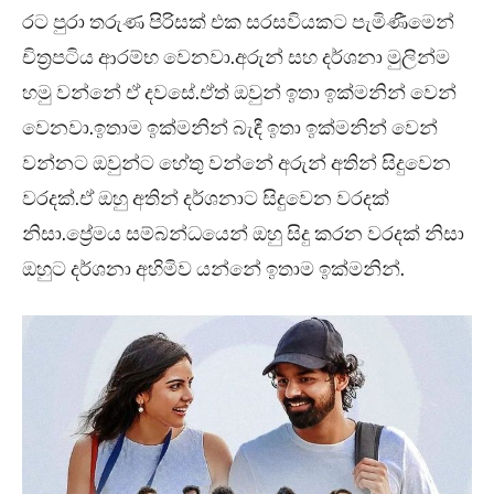
රට පුරා තරුණ පිරිසක් එක සරසවියකට පැමිණීමෙන්
චිත්‍රපටිය ආරම්භ වෙනවා.අරුන් සහ දර්ශනා මුලින්ම
හමු වන්නේ ඒ දවසේ.ඒත් ඔවුන් ඉතා ඉක්මනින් වෙන්
වෙනවා.ඉතාම ඉක්මනින් බැඳී ඉතා ඉක්මනින් වෙන්
වන්නට ඔවුන්ට හේතු වන්නේ අරුන් අතින් සිදුවෙන
වරදක්.ඒ ඔහු අතින් දර්ශනාට සිදුවෙන වරදක්
නිසා.ප්‍රේමය සම්බන්ධයෙන් ඔහු සිදු කරන වරදක් නිසා
ඔහුට දර්ශනා අහිමිව යන්නේ ඉතාම ඉක්මනින්.