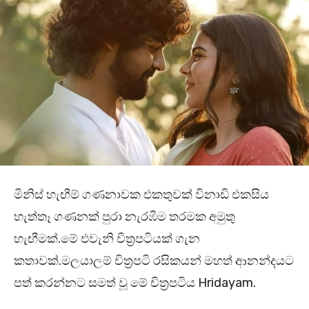
මිනිස් හැඟීම් ගණනාවක එකතුවක් විනාඩි එකසිය
හැත්තෑ ගණනක් පුරා නැරඹීම තරමක අමුතු
හැඟීමක්.මේ එවැනි චිත්‍රපටියක් ගැන
කතාවක්.මලයාලම් චිත්‍රපටි රසිකයන් මහත් ආනන්දයට
පත් කරන්නට සමත් වූ මේ චිත්‍රපටිය Hridayam.