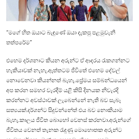
“මගේ හිත ඔයාට බැඳුණේ ඔයා දැකපු පළමුවැනි
තත්පරේම”
එහෙම දර්ශනාට කියන අරුන්ට ඒ ආදරය රැකගන්නට
හැකියාවක් නැහැ.ඇත්තටම ජීවිතේ එහෙම දේවල්
නොවෙනවා කියන්නත් බැහැ.ප්‍රේමය සම්බන්ධයෙන්
අප කරන සමහර වැරදීම් යළි කිසි දිනයක නිවැරදි
කරන්නට අවස්ථාවක් ලැබෙන්නේ නැති බව සැබෑ
සත්‍යයක්.දර්ශන්ට සිදුවන්නේත් එය බව නොකියාම
බැහැ.කාලය ජීවිත බොහෝ වෙනස් කරනවා.අරුන්ගේ
ජීවිතය වෙනත් තැනක රැඳුණු මොහොතක අරුන්ට