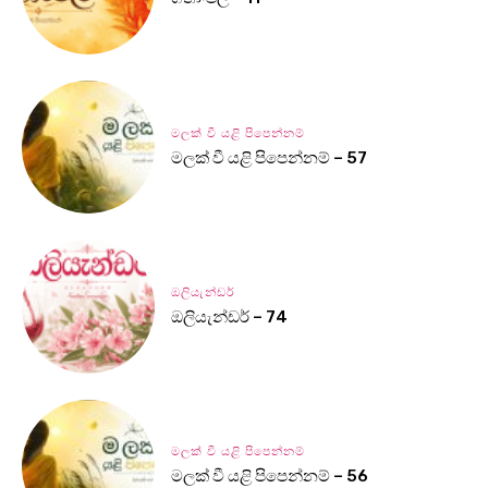
මලක් වී යළි පිපෙන්නම්
මලක් වී යළි පිපෙන්නම් – 57
ඔලියැන්ඩර්
ඔලියැන්ඩර් – 74
මලක් වී යළි පිපෙන්නම්
මලක් වී යළි පිපෙන්නම් – 56