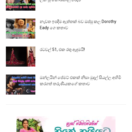
නැවත ඉපදීම ඇත්තක් බව ඔප්පු කල Dorothy
Eady ගෙ කතාව
රටවල් 51, එක රතු ඇඳුමයි!
ඔන්ලයින් පේමට් එකක් නිසා මුදල් සියල්ල අහිමි
කරගත් තරුණියකගේ කතාව