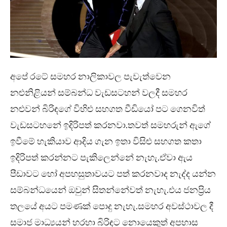
අපේ රටේ සමහර නාලිකාවල පැවැත්වෙන
නළුනිළියන් සම්බන්ධ වැඩසටහන් වලදී සමහර
නළුවන් බිරිඳගේ විහිළු සහගත වීඩියෝ පට ගෙනවිත්
වැඩසටහනේ ඉදිරිපත් කරනවා.තවත් සමහරුන් ඇගේ
ඉවීමේ හැකියාව ආදිය ගැන ඉතා විසිළු සහගත කතා
ඉදිරිපත් කරන්නට පැකිලෙන්නේ නැහැ.ඒවා ඇය
පීඩාවට හෝ අපහසුතාවයට පත් කරනවාද නැද්ද යන්න
සම්බන්ධයෙන් ඔවුන් සිතන්නේවත් නැහැ.එය ජනප්‍රිය
තලයේ අයට පමණක් පොදු නැහැ.සමහර අවස්ථාවල දී
සමාජ මාධ්‍යයන් හරහා බිරිඳට නොයෙකුත් අපහාස