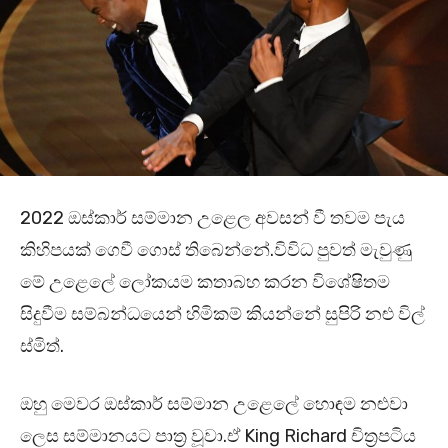
2022 ඔස්කාර් සම්මාන උළෙල අවසන් වී තවම පැය
කිහිපයක් ගෙවී ගොස් තිබෙන්නේ.විවිධ පුවත් මැවුණු
මේ උළෙලේ ලෝකයම කතාබහ කරන විශේෂිතම
සිදුවීම සම්බන්ධයෙන් හිමිකම් කියන්නේ සුපිරි නළු විල්
ස්මිත්.
ඔහු මෙවර ඔස්කාර් සම්මාන උළෙලේ හොඳම නළුවා
ලෙස සම්මානයට පාත්‍ර වූවා.ඒ King Richard චිත්‍රපටිය