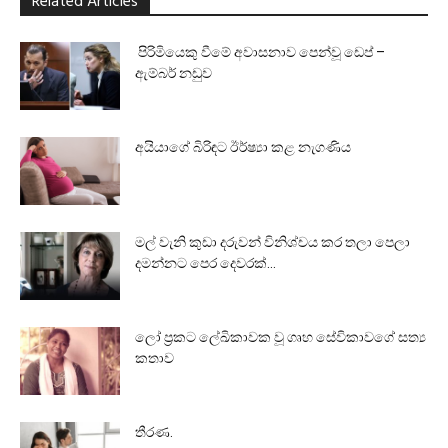
Related Articles
පිරිමියෙකු වීමේ අවාසනාව පෙන්වූ ඩෙප් –
ඇම්බර් නඩුව
අයියාගේ බිරිඳට ඊර්ෂ්‍යා කළ නැගණිය
මල් වැනි කුඩා දරුවන් විනිශ්චය කර තලා පෙලා
දමන්නට පෙර දෙවරක්...
ලෝ ප්‍රකට ලේඛිකාවක වූ ගෘහ සේවිකාවගේ සත්‍ය
කතාව
තීරණ.