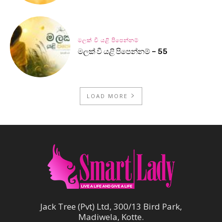
මලක් වී යළි පිපෙන්නම්
මලක් වී යළි පිපෙන්නම් – 55
LOAD MORE
Jack Tree (Pvt) Ltd, 300/13 Bird Park,
Madiwela, Kotte.