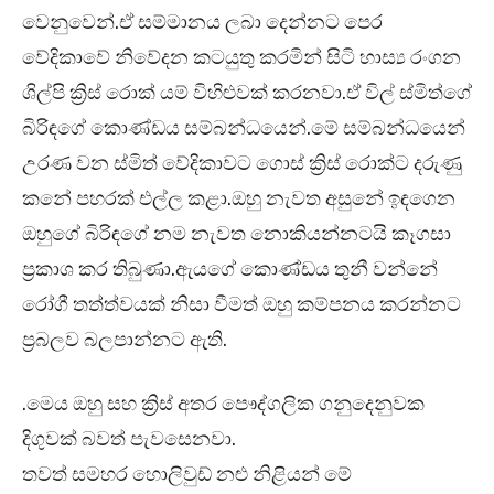
වෙනුවෙන්.ඒ සම්මානය ලබා දෙන්නට පෙර
වේදිකාවේ නිවේදන කටයුතු කරමින් සිටි හාස්‍ය රංගන
ශිල්පි ක්‍රිස් රොක් යම් විහිළුවක් කරනවා.ඒ විල් ස්මිත්ගේ
බිරිඳගේ කොණ්ඩය සම්බන්ධයෙන්.මේ සම්බන්ධයෙන්
උරණ වන ස්මිත් වේදිකාවට ගොස් ක්‍රිස් රොක්ට දරුණු
කනේ පහරක් එල්ල කළා.ඔහු නැවත අසුනේ ඉඳගෙන
ඔහුගේ බිරිඳගේ නම නැවත නොකියන්නටයි කෑගසා
ප්‍රකාශ කර තිබුණා.ඇයගේ කොණ්ඩය තුනී වන්නේ
රෝගී තත්ත්වයක් නිසා වීමත් ඔහු කම්පනය කරන්නට
ප්‍රබලව බලපාන්නට ඇති.
.මෙය ඔහු සහ ක්‍රිස් අතර පෞද්ගලික ගනුදෙනුවක
දිගුවක් බවත් පැවසෙනවා.
තවත් සමහර හොලිවුඩ් නළු නිළියන් මේ