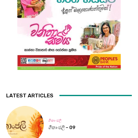
LATEST ARTICLES
ගීතාංජලී
ගීතාංජලී – 09