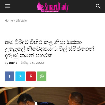
Home
Lifestyle
තම බිරිඳට විහිළු කළ නිසා ඔස්කා
උළෙලේ නිවේදකයාට විල් ස්මිත්ගෙන්
දරුණු කනේ පහරක්
By
David
මාර්තු 28, 2022