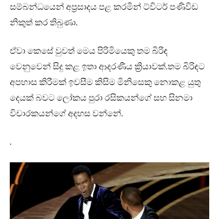
සම්බන්ධයෙන් අප්‍රසාදය පළ කරමින් ට්විටර් පණිවිඩ
නිකුත් කර තිබුණා.
ඒවා කෙසේ වුවත් මෙය පිරිමියෙකු තම බිරිඳ
වෙනුවෙන් සිදු කළ ඉතා ආදරණීය ක්‍රියාවක්.තම බිරිඳට
අපහාස කිරීමක් ඉවසීම කිසිම මිනිසෙකු නොකළ යුතු
දෙයක් බවට ලෝකය පුරා රසිකයන්ගේ සහ සිනමා
විචාරකයන්ගේ අදහස වන්නේ.
.