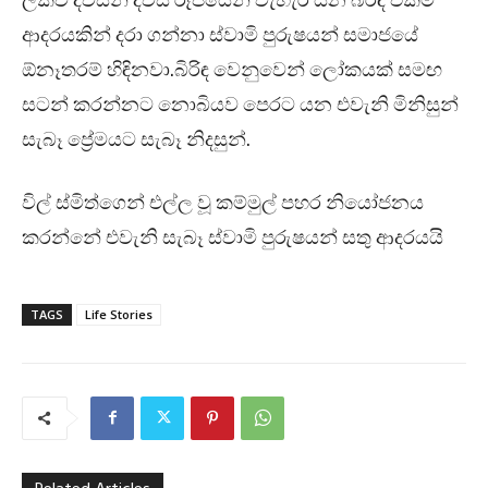
ආදරයකින් දරා ගන්නා ස්වාමි පුරුෂයන් සමාජයේ
ඕනෑතරම් හිඳිනවා.බිරිඳ වෙනුවෙන් ලෝකයක් සමඟ
සටන් කරන්නට නොබියව පෙරට යන එවැනි මිනිසුන්
සැබෑ ප්‍රේමයට සැබෑ නිදසුන්.
විල් ස්මිත්ගෙන් එල්ල වූ කම්මුල් පහර නියෝජනය
කරන්නේ එවැනි සැබෑ ස්වාමි පුරුෂයන් සතු ආදරයයි
TAGS
Life Stories