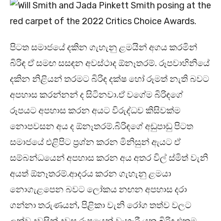
පිටත සමාජයේ දකින ගැහැනු ළමයින් අගය කරමින්
බිරිඳ ඒ සමඟ සසඳන අවස්ථාද ඕනෑතරම්. රූපවාහිනියේ
දකින නිළියන් තරමට බිරිඳ දක්ෂ හෝ රූමත් නැති බවට
අපහාස කරන්නන් ද සිටිනවා.ඒ වගේම බිරිඳගේ
රූපයට අපහාස කරන අයට විරුද්ධව කිසිවක්ම
නොපවසන අය ද ඕනෑතරම්.බිරිඳගේ අඩුපාඩු පිටත
සමාජයේ එළිපිට ප්‍රශ්න කරන මිනිසුන් ඇයට ඒ
සම්බන්ධයෙන් අපහාස කරන අය අතර විල් ස්මිත් වැනි
අයත් ඕනෑතරම්.ආදරය කරන ගැහැනු ළමයා
නොගැළපෙන බවට ලෝකය නඟන අපහාස දරා
ගන්නා තරුණයන්, පිළිකා වැනි රෝග තත්ව වලට
ලක්ව දවසින් දවස රූපයෙන් වැහැරී යන බිරිඳ එකම