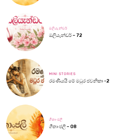
ඔලියැන්ඩර්
ඔලියැන්ඩර් – 72
MINI STORIES
රමණීයයි මේ මධුර ජවනිකා -2
ගීතාංජලී
ගීතාංජලී – 08