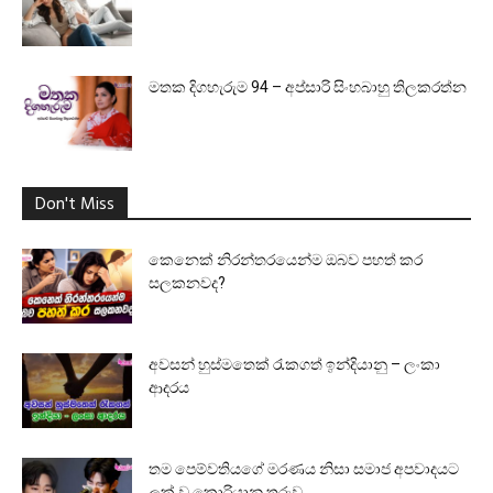
මතක දිගහැරුම 94 – අප්සාරි සිංහබාහු තිලකරත්න
Don't Miss
කෙනෙක් නිරන්තරයෙන්ම ඔබව පහත් කර
සලකනවද?
අවසන් හුස්මතෙක් රැකගත් ඉන්දියානු – ලංකා
ආදරය
තම පෙම්වතියගේ මරණය නිසා සමාජ අපවාදයට
ලක් වූ කොරියානු තරුව