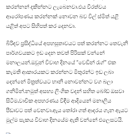
කරන්නන් දකින්නට ලැබෙනවා.එය වීරත්වය
ආරෝපණය කරන්නක් නොවන බව විල් ස්මිත් යළි
යළිත් අපට සිහිපත් කර දෙනවා.
බිරිඳව ප්‍රසිද්ධියේ අපහසුතාවයට පත් කරන්නට තෙවැනි
පාර්ශවයකට ඉඩ දෙන තවත් පිරිසක් වන්නේ
මනාලයන්.ඔවුන් විවාහ දිනයේ “වෙඩින් රැග්” එක
කැමති ආකාරයකට කරන්නට මිතුරන්ට ඉඩ ලබා
දෙන්නේ මිත්‍රත්වයට හානි නොවන්නට වග බලා
ගනිමින්.නමුත් අසභ්‍ය ලිංගික වදන් සහිත බෝඩ් ඔසවා
සිටීම,වාචික අපහරණය විඳීම ආදියෙන් මනාලිය
පීඩාවට පත් වෙනවා.ඇය තෝරා ගත් ආදරය ගැන ඇයට
මුල්ම සැකය විවාහ දිනයේම ඇති වන්නේ එලෙසටයි.