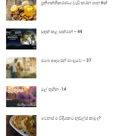
ප්‍රතිශක්තිකරණය වැඩි කරන පාන 6ක්
සඳක් කළ සක්මන් – 44
ඔබෙ ආදරෙන් මා දැවේ – 37
මල් තුහින -14
වෙනස් ම විදියකට නූඩ්ල්ස් කමු ද?