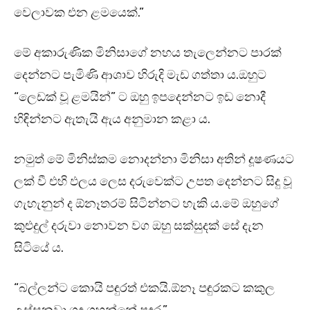
වෙලාවක එන ළමයෙක්.”
මේ අකාරුණික මිනිසාගේ නහය තැලෙන්නට පාරක්
දෙන්නට පැමිණි ආශාව හිරුදි මැඩ ගත්තා ය.ඔහුට
“ලෙඩක් වූ ළමයින්” ට ඔහු ඉපදෙන්නට ඉඩ නොදී
හිඳින්නට ඇතැයි ඇය අනුමාන කළා ය.
නමුත් මේ මිනිස්කම නොදන්නා මිනිසා අතින් දූෂණයට
ලක් වී එහි ඵලය ලෙස දරුවෙක්ට උපත දෙන්නට සිදු වූ
ගැහැනුන් ද ඕනෑතරම් සිටින්නට හැකි ය.මේ ඔහුගේ
කුළුදුල් දරුවා නොවන වග ඔහු සක්සුදක් සේ දැන
සිටියේ ය.
“බල්ලන්ට කොයි පඳුරත් එකයි.ඕනෑ පඳුරකට කකුල