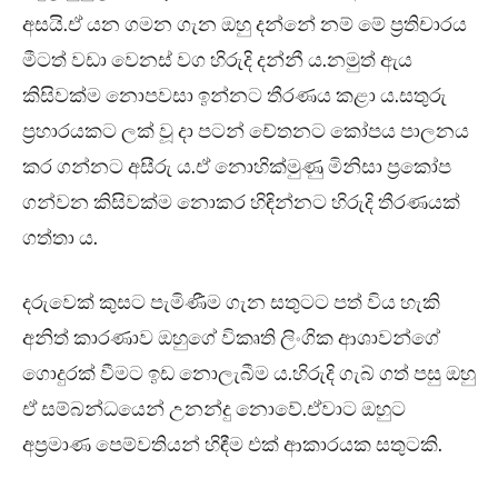
අසයි.ඒ යන ගමන ගැන ඔහු දන්නේ නම් මේ ප්‍රතිචාරය
මීටත් වඩා වෙනස් වග හිරුදි දන්නී ය.නමුත් ඇය
කිසිවක්ම නොපවසා ඉන්නට තීරණය කළා ය.සතුරු
ප්‍රහාරයකට ලක් වූ දා පටන් චේතනට කෝපය පාලනය
කර ගන්නට අසීරු ය.ඒ නොහික්මුණු මිනිසා ප්‍රකෝප
ගන්වන කිසිවක්ම නොකර හිඳින්නට හිරුදි තීරණයක්
ගත්තා ය.
දරුවෙක් කුසට පැමිණීම ගැන සතුටට පත් විය හැකි
අනිත් කාරණාව ඔහුගේ විකෘති ලිංගික ආශාවන්ගේ
ගොදුරක් වීමට ඉඩ නොලැබීම ය.හිරුදි ගැබ් ගත් පසු ඔහු
ඒ සම්බන්ධයෙන් උනන්දු නොවේ.ඒවාට ඔහුට
අප්‍රමාණ පෙම්වතියන් හිඳීම එක් ආකාරයක සතුටකි.