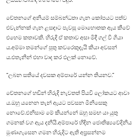
උස්සනවා.ගඳ ගහන්නේ පඳුර.”
චේතනගේ අනියම් සම්බන්ධතා ගැන කෝපයට පත්ව
එවැන්නක් ගැන ළසඳාට පැවසූ මොහොතක ඇය කීවේ
එහෙම කතාවකි. හිරුදි ඒ කතාව අසා මිදී ගල් වී ගියා
ය.අම්මා තමන්ගේ පුතු කවරෙකුදැයි කියා අවසන්
ය.එතැනින් එහා වාද කර ඵලක් නොවේ.
“ලබන සතියේ දවසක අම්පාරේ යන්න තියනව.”
චේතනගේ හඬින් හිරුදි නැවතත් පියවි ලෝකයට ආවා
ය.ඔහු යනෙන තැන් ඇයට පවසන මිනිසෙකු
නොවේ.එනිසාම මේ කියන්නේ ඔහු සමඟ යා යුතු
ගමනක් වග ඇය දනියි.අම්පාරේ හිඳින ජොතිෂ්‍යවේදිනිය
මුණාගැසෙන ගමන හිරුදිට ඇති අප්‍රසන්නම