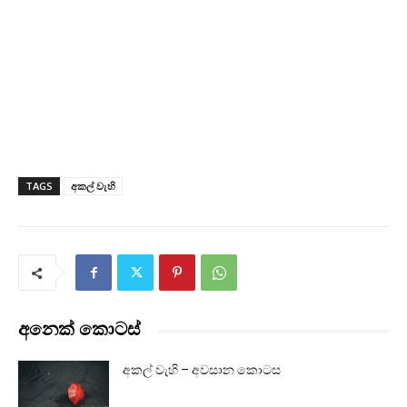
TAGS
අකල් වැහි
අනෙක් කොටස්
අකල් වැහි – අවසාන කොටස