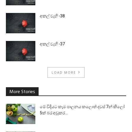
අකල් වැහි -38
අකල් වැහි -37
LOAD MORE
More Stories
මේ විදියට කෑම පාලනය කලොත් දවස් 7න් කිලෝ
5ක් බර අඩුකර...