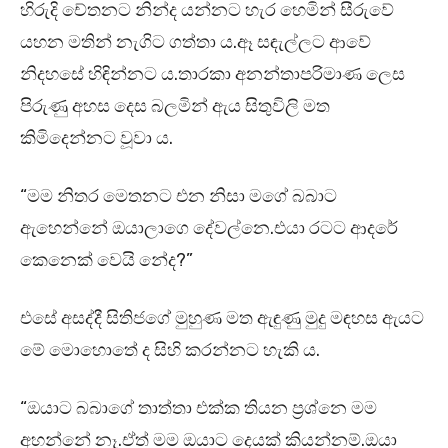
හිරුදි චේතනට නින්ද යන්නට හැර හෙමින් සීරුවේ
යහන මතින් නැගිට ගත්තා ය.ඈ සඳැල්ලට ආවේ
නිදහසේ හිඳින්නට ය.තාරකා අනන්තාපරිමාණ ලෙස
පිරුණු අහස දෙස බලමින් ඇය සිතුවිලි මත
කිමිදෙන්නට වූවා ය.
“මම නිතර මෙතනට එන නිසා මගේ බබාට
ඇහෙන්නේ ඔයාලාගෙ දේවල්නෙ.එයා රටට ආදරේ
කෙනෙක් වෙයි නේද?”
එසේ අසද්දී සිතිජගේ මුහුණ මත ඇඳුණු මුදු මඳහස ඇයට
මේ මොහොතේ ද සිහි කරන්නට හැකි ය.
“ඔයාට බබාගේ තාත්තා එක්ක තියන ප්‍රශ්නෙ මම
අහන්නේ නෑ.ඒත් මම ඔයාට දෙයක් කියන්නම්.ඔයා