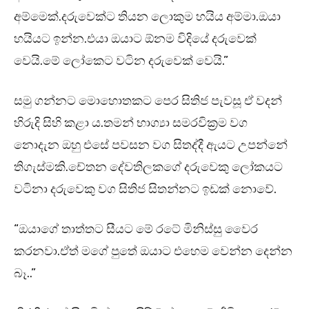
අම්මෙක්.දරුවෙක්ට තියන ලොකුම හයිය අම්මා.ඔයා
හයියට ඉන්න.එයා ඔයාට ඕනම විදියේ දරුවෙක්
වෙයි.මේ ලෝකෙට වටින දරුවෙක් වෙයි.”
සමු ගන්නට මොහොතකට පෙර සිතිජ පැවසූ ඒ වදන්
හිරුදි සිහි කළා ය.තමන් භාග්‍යා සමරවික්‍රම වග
නොදැන ඔහු එසේ පවසන වග සිතද්දී ඇයට උපන්නේ
තිගැස්මකි.චේතන දේවතිලකගේ දරුවෙකු ලෝකයට
වටිනා දරුවෙකු වග සිතිජ සිතන්නට ඉඩක් නොවේ.
“ඔයාගේ තාත්තට සීයට මේ රටේ මිනිස්සු වෛර
කරනවා.ඒත් මගේ පුතේ ඔයාට එහෙම වෙන්න දෙන්න
බෑ..”