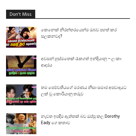
Don't Miss
කෙනෙක් නිරන්තරයෙන්ම ඔබව පහත් කර
සලකනවද?
අවසන් හුස්මතෙක් රැකගත් ඉන්දියානු – ලංකා
ආදරය
තම පෙම්වතියගේ මරණය නිසා සමාජ අපවාදයට
ලක් වූ කොරියානු තරුව
නැවත ඉපදීම ඇත්තක් බව ඔප්පු කල Dorothy
Eady ගෙ කතාව