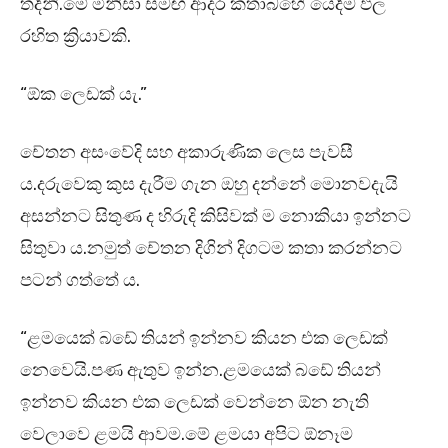
තදිනි.මේ මිනිසා සමඟ ආදර කතාබහේ යෙදීම ඵල
රහිත ක්‍රියාවකි.
“ඕක ලෙඩක් යැ.”
චේතන අසංවේදි සහ අකාරුණික ලෙස පැවසී
ය.දරුවෙකු කුස දැරීම ගැන ඔහු දන්නේ මොනවදැයි
අසන්නට සිතුණ ද හිරුදි කිසිවක් ම නොකියා ඉන්නට
සිතුවා ය.නමුත් චේතන දිගින් දිගටම කතා කරන්නට
පටන් ගත්තේ ය.
“ළමයෙක් බඩේ තියන් ඉන්නව කියන එක ලෙඩක්
නෙවෙයි.පණ ඇතුව ඉන්න.ළමයෙක් බඩේ තියන්
ඉන්නව කියන එක ලෙඩක් වෙන්නෙ ඕන නැති
වෙලාවෙ ළමයි ආවම.මේ ළමයා අපිට ඕනෑම