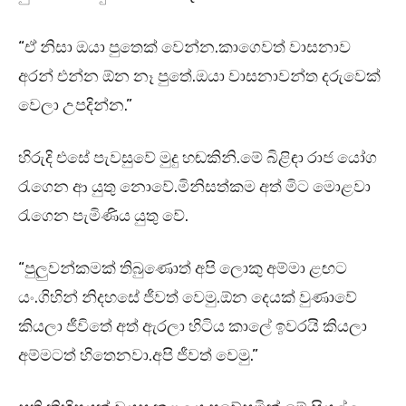
“ඒ නිසා ඔයා පුතෙක් වෙන්න.කාගෙවත් වාසනාව
අරන් එන්න ඕන නෑ පුතේ.ඔයා වාසනාවන්ත දරුවෙක්
වෙලා උපදින්න.”
හිරුදි එසේ පැවසුවේ මුදු හඬකිනි.මේ බිළිඳා රාජ යෝග
රැගෙන ආ යුතු නොවේ.මිනිසත්කම අත් මිට මොළවා
රැගෙන පැමිණිය යුතු වේ.
“පුලුවන්කමක් තිබුණොත් අපි ලොකු අම්මා ළඟට
යං.ගිහින් නිදහසේ ජීවත් වෙමු.ඕන දෙයක් වුණාවේ
කියලා ජීවිතේ අත් ඇරලා හිටිය කාලේ ඉවරයි කියලා
අම්මටත් හිතෙනවා.අපි ජීවත් වෙමු.”