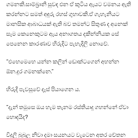
ගමනකි.සාම්බ්‍රානි සුවඳ එන ඒ කුටිය ඇයට වමනය ඇති
කරන්නට සමත් අඳුරු රහස් ගුහාවකි.ඒ ගැහැනියට
මානසික ආබාධයක් ඇති බව තමන්ට සිතුණ ද අනෙක්
සෑම කෙනෙකුටම ඇය අනාගතය දකින්නියක සේ
පෙනෙන කාරණාව හිරුදිට පැහැදිලි නොවේ.
“එහෙමෙහෙ යන්න කලින් ඩොක්ටගෙන් අහන්න
ඕන.දුර ගමනක්නෙ.”
හිරුදි පැවසුවේ දෑස් පියාගෙන ය.
“දැන් තමුසෙ ඔය හැම තැනම රස්තියාදු ගහන්නේ ඒවා
හොඳයිද?
විදුලි බුබුල නිවා දමා සයනයට වැටෙන අතර චේතන