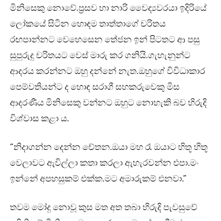
මිනිසෙකු නොවේ.ප්‍රසව හා නාරි වෛද්‍යවරයා ඉදිරියේ
ලෝකයේ සිටින හොඳම තාත්තාගේ චරිතය
රඟපාන්නට වෙහෙසෙන තේජන ඉන් පිටතට ආ පසු
සුපුරුදු චරිතයට වෙස් මාරු කර ගනියි.ගැහැනුන්ට
ආදරය කරන්නට ඔහු දන්නේ නැත.ඔහුගේ විවිධාකාර
පෙම්වතියන්ට ද හොඳ සරාගී සහකරුවෙකු මිස
ආදරණීය මිනිසෙකු වන්නට ඔහුට නොහැකි බව හිරුදි
විශ්වාස කළා ය.
“නිදාගන්න දෙන්න චේතන.ඔයා මහ රෑ ඔයාට හිතූ හිතූ
වෙලාවට ඇවිල්ලා කතා කරලා ඇහැරවන්න එපා.මං
ඉන්නේ අපහසුකම් එක්ක.මට අමාරුකම් එනවා.”
තවම මෝදු නොවූ කුස මත අත තබා හිරුදි පැවසුවේ