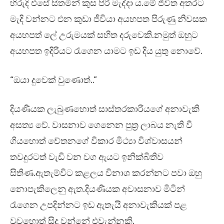
හිරුදි එසේ සිතමින් කුස පිරි මැද්දා ය.මේ ජීවිත අතරට
මැදි වන්නට එන කුඩා ජීවියා අයහපත පිරුණු නිවසක
අයහපත් ලේ උරුමයක් සහිත දරුවෙකි.නමුත් ඔහුට
අයහපත ඉදිරියට රැගෙන යාමට ඉඩ දිය යුතු නොවේ.
“ඔයා දුවෙක් වුණොත්..”
දියණියක ලැබුණහොත් සාස්තරකාරියගේ අනාවැකි
අසත්‍ය වේ. වාසනාව ගෙනෙන පුත්‍ර ලාබය නැති වී
ගියහොත් චේතනගේ විකාර මිථ්‍යා විශ්වාසයන්
තවදුරටත් වැඩි වන වග ඇයට ඉනික්බිතිව
සිතිණ.ඇතැම්විට කළලය විනාශ කරන්නට පවා ඔහු
නොපැකිලෙනු ඇත.දියණියක අවාසනාව මිටින්
රැගෙන උපදින්නට ඉඩ ඇතැයි අනාවැකියක් පළ
වුවහොත් සිදු වන්නේ එවැන්නකි.