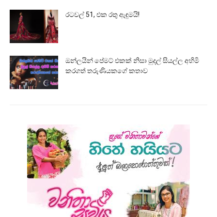
රටවල් 51, එක රතු ඇඳුමයි!
ඔන්ලයින් පේමට් එකක් නිසා මුදල් සියල්ල අහිමි
කරගත් තරුණියකගේ කතාව