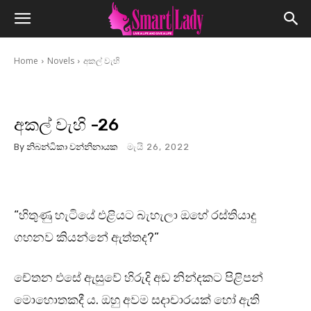
Home
Novels
අකල් වැහි
අකල් වැහි -26
By
නිබන්ධිකා වන්නිනායක
මැයි 26, 2022
“හිතුණු හැටියේ එළියට බැහැලා ඔහේ රස්තියාදු
ගහනව කියන්නේ ඇත්තද?”
චේතන එසේ ඇසුවේ හිරුදි අඩ නින්දකට පිළිපන්
මොහොතකදී ය. ඔහු අවම සදාචාරයක් හෝ ඇති