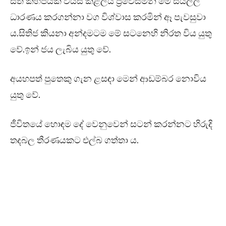
සති කිහිපයක් වයස කළලය ප්‍රවේසමින් මේ සියල්ල
ධාරණය කරගන්නා වග විශ්වාස කරමින් ඈ පැවසුවා
ය.සිතිජ කියනා අන්දමටම මේ සටනෙහි නිරත විය යුතු
වේ.ඉන් ජය ලැබිය යුතු වේ.
අයහපත් පුතෙකු ගැන ළසඳා මෙන් ආඩම්බර නොවිය
යුතු වේ.
ජීවිතයේ හොඳම දේ වෙනුවෙන් සටන් කරන්නට හිරුදි
තදබල තීරණයකට එල්බ ගත්තා ය.