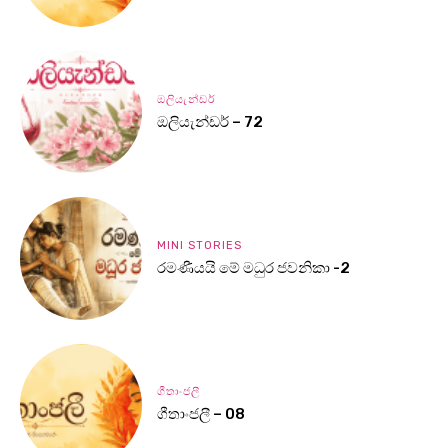
ඔලියැන්ඩර්
ඔලියැන්ඩර් – 72
MINI STORIES
රමණීයයි මේ මධුර ජවනිකා -2
ගීතාංජලී
ගීතාංජලී – 08