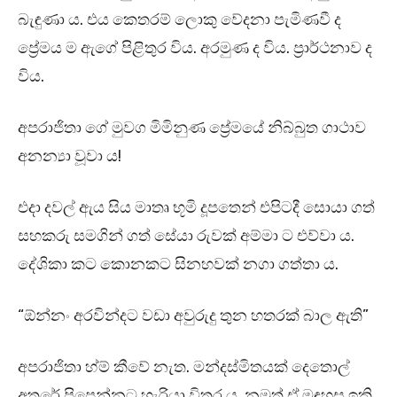
බැඳුණා ය. එය කෙතරම් ලොකු වේදනා පැමිණවී ද
ප්‍රේමය ම ඇගේ පිළිතුර විය. අරමුණ ද විය. ප්‍රාර්ථනාව ද
විය.
අපරාජිතා ගේ මුවග මිමිනුණ ප්‍රේමයේ නිබ්බුත ගාථාව
අනන්‍යා වූවා ය!
එදා දවල් ඇය සිය මාතෘ භූමි දූපතෙන් එපිටදී සොයා ගත්
සහකරු සමගින් ගත් සේයා රුවක් අම්මා ට එව්වා ය.
දේශිකා කට කොනකට සිනහවක් නගා ගත්තා ය.
“ඕන්නං අරවින්දට වඩා අවුරුදු තුන හතරක් බාල ඇති”
අපරාජිතා හ්ම් කීවේ නැත. මන්දස්මිතයක් දෙතොල්
අතරේ පිපෙන්නට හැරියා විතර ය. නමුත් ඒ මඳහස ඉකි