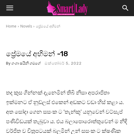
Home
Novels
ප්‍රේමයේ අභිමන්
ප්‍රේමයේ අභිමන් -18
By
ගංගා ෂයිනි ගමගේ
ඔක්තෝබර් 5, 2022
තද කුස ගින්නක් දැනෙමින් තිබි නිසා අපරාජිතා
ඉක්මනට ඒ නූඩ්ලස් එකෙන් අඩකට වඩා හිස් කළා ය.
අත සෝදා ගෙන සසංක ට ‘තැන්කූ’ යනුවෙන් වට්සැප්
පණිවිඩයක් තැබුවා ය. එය බලාපොරොත්තුවෙන් ම නිදි
වර්ජිත ව චිත්‍රපටයක් බලමින් උන් සසංක ට ක්ෂණික