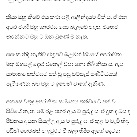
කියා ඔහු කීවේ එය තබා යළි ආලින්දයට විත් ය. ඒ එන
අතර මගදී ඔහු කාමරය දෙස බැලුවේ නැත. එහෙම
කරන්නට ඔහු ට ඕන වුණේ ම නැත.
සසංක නිදි නැතිව චිත්‍රපට බලමින් සිටියේ අපරාජිතා
මතු මහලේ දොර ජනෙල් වසා නො තිබි නිසා ය. ඇය
සාමාන්‍ය තත්වයට පත් වූ පසු වට්සැප් පණිවිඩයක්
පැමිණෙන බව ඔහු ට ඉවෙන් වාගේ දැනිණ.
කෙසේ වතුදු අපරාජිතා සාමාන්‍ය තත්වය ට පත් ව
සිටියේ නැත. මේ රළ පහර ඇය ට පුරුදු ය. ඒ දුක ද බය ද
පීඩනය ද යන සියල්ල ඇය ට පුරුදු ය. ඒ තුළ ට වැටී හිඳ,
එයින් හෙම්බත් ව ඉවුරට වී බලා හිඳීම ඇගේ දෙවන