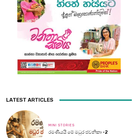
LATEST ARTICLES
MINI STORIES
රමණීයයි මේ මධුර ජවනිකා -2