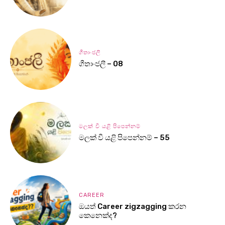
ගීතාංජලී
ගීතාංජලී – 08
මලක් වී යළි පිපෙන්නම්
මලක් වී යළි පිපෙන්නම් – 55
CAREER
ඔයත් Career zigzagging කරන
කෙනෙක්ද?