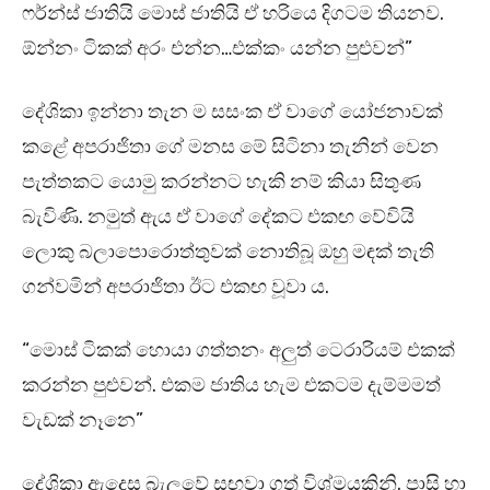
ෆර්න්ස් ජාතියි මොස් ජාතියි ඒ හරියෙ දිගටම තියනව.
ඕන්නං ටිකක් අරං එන්න…එක්කං යන්න පුළුවන්”
දේශිකා ඉන්නා තැන ම සසංක ඒ වාගේ යෝජනාවක්
කළේ අපරාජිතා ගේ මනස මේ සිටිනා තැනින් වෙන
පැත්තකට යොමු කරන්නට හැකි නම් කියා සිතුණ
බැවිණි. නමුත් ඇය ඒ වාගේ දේකට එකඟ වේවියි
ලොකු බලාපොරොත්තුවක් නොතිබූ ඔහු මඳක් තැති
ගන්වමින් අපරාජිතා ඊට එකඟ වූවා ය.
“මොස් ටිකක් හොයා ගත්තනං අලුත් ටෙරාරියම් එකක්
කරන්න පුළුවන්. එකම ජාතිය හැම එකටම දැම්මමත්
වැඩක් නෑනෙ”
දේශිකා ඇදෙස බැලුවේ සඟවා ගත් විශ්මයකිනි. පාසි හා