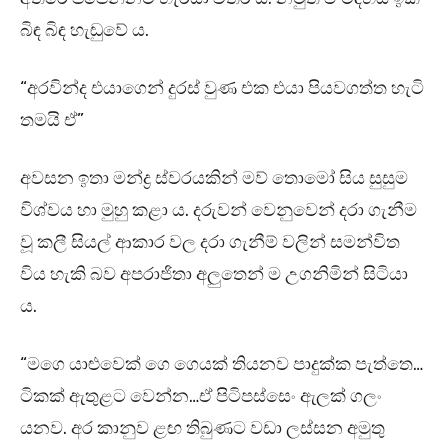
බිඳ බිඳ හැඬුවේ ය.
“අරවින්ද එයාගෙන් දුරස් වුණ එක එයා පියවගත්ත හැටි
තමයි ඒ”
අවසන ඉතා මන්ද්‍ර ස්වරයකින් මව් තොමෝ සිය සුසුම
විශ්වය හා මුහු කළා ය. දරුවන් වෙනුවෙන් දරා ගැනීම
වූ කලී සියල් ආකාර වල දරා ගැනීම් වලින් සමන්විත
විය හැකි බව අපරාජිතා අලුතෙන් ම උගනිමින් සිටියා
ය.
“මගෙ යාළුවෙක් ගෙ ගෙයක් තියනව පාදුක්ක පැත්තෙ…
ටිකක් ඇතුළට වෙන්න…ඒ පිටිපස්සෙං ඇලක් ගලං
යනව. අර කානුව ළඟ තිබුණට වඩා ලස්සන අමුතු