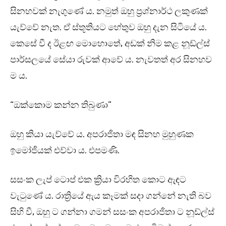
සිනහවක් නැගුණේ ය. නමුත් ඔහු ප්‍රශ්නාර්ථ ලකුණක්
යැව්වේ නැත. ඒ ස්තූතියට හේතුව ඔහු දැන සිටියේ ය.
කෙසේ වී ද ඊළඟ මොහොතේ, අඩක් නිම කළ නූඩ්ල්ස්
පාර්සලයේ සේයා රුවක් ආවේ ය. නැවතත් අර සිනහව
ම ය.
“ඔක්කොම කන්න තිබුණා”
ඔහු කියා යැව්වේ ය. අපරාජිතා මඳ සිනහ මුහුණක
ඉමෝජියක් එව්වා ය. එපමණි.
සසංක ලැප් ටොප් එක ක්‍රියා විරහිත කොට ඇඳට
වැටුණේ ය. රාත්‍රියේ ඇය කෑමක් සදා ගන්නේ නැති බව
සිහි වී, ඔහු ට ගන්නා ගමන් සසංක අපරාජිතා ට නූඩ්ල්ස්