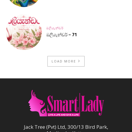
ඔලියැන්ඩර්
ඔලියැන්ඩර් – 71
LOAD MORE
Jack Tree (Pvt) Ltd, 300/13 Bird Park,