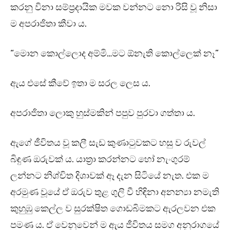
කරනු විනා සම්ප්‍රදායික මවක වන්නට නො රිසි වූ නිසා
ම අපරාජිතා කීවා ය.
“මොන කොල්ලොද අම්මි…මට ඕනැති කොල්ලෙක් නෑ”
ඇය එසේ කීවේ ඉතා ම සරල ලෙස ය.
අපරාජිතා ලොකු හුස්මකින් පපුව පුරවා ගත්තා ය.
ඇගේ ජීවිතය වූ කලී සැඩ කුණාටුවකට හසු ව රුවල්
බිඳුණ ඔරුවක් ය. යාත්‍රා කරන්නට හෝ නැංගුරම්
ලන්නට නිශ්චිත දිශාවක් ඈ දැන සිටියේ නැත. එක ම
අරමුණ වූයේ ඒ ඔරුව තුළ ගුලි වී හිඳිනා අනන්‍යා නමැති
කුහුඹු කෙල්ල ව සුරක්ෂිත ගොඩබිමකට ඇරලවන එක
පමණ ය. ඒ වෙනුවෙන් ම ඇය ජීවිතය සමග අනුරාගයේ