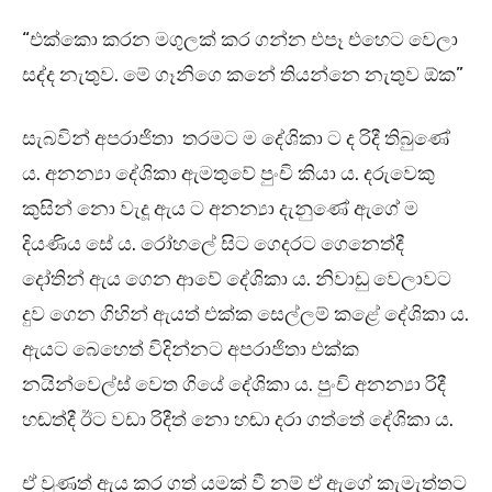
“එක්කො කරන මගුලක් කර ගන්න එපෑ එහෙට වෙලා
සද්ද නැතුව. මේ ගෑනිගෙ කනේ තියන්නෙ නැතුව ඕක”
සැබවින් අපරාජිතා තරමට ම දේශිකා ට ද රිදී තිබුණේ
ය. අනන්‍යා දේශිකා ඇමතුවේ පුංචි කියා ය. දරුවෙකු
කුසින් නො වැදූ ඇය ට අනන්‍යා දැනුණේ ඇගේ ම
දියණිය සේ ය. රෝහලේ සිට ගෙදරට ගෙනෙත්දී
දෝතින් ඇය ගෙන ආවේ දේශිකා ය. නිවාඩු වෙලාවට
දුව ගෙන ගිහින් ඇයත් එක්ක සෙල්ලම් කළේ දේශිකා ය.
ඇයට බෙහෙත් විදින්නට අපරාජිතා එක්ක
නයින්වෙල්ස් වෙත ගියේ දේශිකා ය. පුංචි අනන්‍යා රිදී
හඬත්දී ඊට වඩා රිදීත් නො හඬා දරා ගත්තේ දේශිකා ය.
ඒ වුණත් ඇය කර ගත් යමක් වී නම් ඒ ඇගේ කැමැත්තට