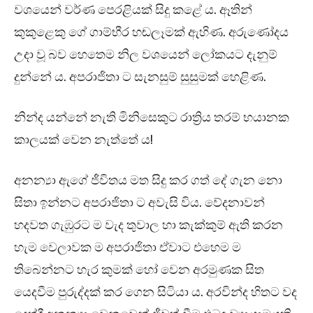
වශයෙන් වර්ණ පෙරළියක් සිදු කළේ ය. ඈතින්
කුකුළෙකු ගේ ගාම්භීර හඬලෑමක් ඇහිණ. අරුණෝදය
උදා වූ බව හෙතෙම නිල වශයෙන් ලෝකයට දැනුම්
දුන්නේ ය. අපරාජිතා ට සැනසුම් සුසුමක් හෙළිණ.
නින්ද යන්නේ නැති මිනිසෙකුට රාත්‍රිය තරම් භයානක
කාලයක් වෙන නැත්තේ ය!
අනන්‍යා ඇගේ ජීවිතය මත සිදු කර ගත් දේ ගැන නො
සිතා ඉන්නට අපරාජිතා ට අවැසි විය. වේදනාවන්
හදවත ගැඹුරට ම වැද තුවාල හා කැක්කුම් ඇති කරන
හැම වෙලාවක ම අපරාජිතා ඒවාට එහෙම ම
තිබෙන්නට හැර කුමක් හෝ වෙන අරමුණක සිත
යෙදවීම පුරුද්දක් කර ගෙන සිටියා ය. අරවින්ද හිතට වද