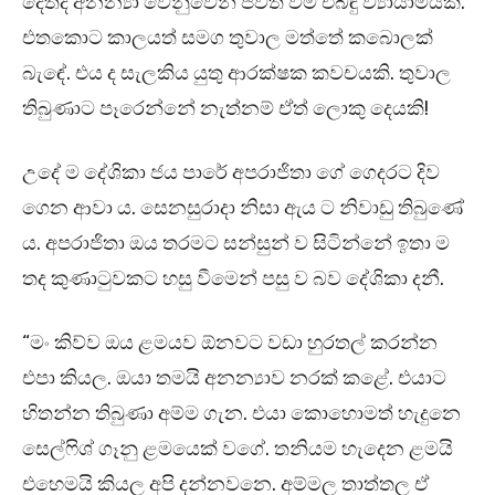
දෙත්දී අනන්‍යා වෙනුවෙන් ජීවත් වීම එබඳු ව්‍යායාමයකි.
එතකොට කාලයත් සමග තුවාල මත්තේ කබොලක්
බැඳේ. එය ද සැලකිය යුතු ආරක්ෂක කවචයකි. තුවාල
තිබුණාට පෑරෙන්නේ නැත්නම් ඒත් ලොකු දෙයකි!
උදේ ම දේශිකා ජය පාරේ අපරාජිතා ගේ ගෙදරට දිව
ගෙන ආවා ය. සෙනසුරාදා නිසා ඇය ට නිවාඩු තිබුණේ
ය. අපරාජිතා ඔය තරමට සන්සුන් ව සිටින්නේ ඉතා ම
තද කුණාටුවකට හසු වීමෙන් පසු ව බව දේශිකා දනී.
“මං කිව්ව ඔය ළමයව ඕනවට වඩා හුරතල් කරන්න
එපා කියල. ඔයා තමයි අනන්‍යාව නරක් කළේ. එයාට
හිතන්න තිබුණා අම්ම ගැන. එයා කොහොමත් හැදුනෙ
සෙල්ෆිශ් ගෑනු ළමයෙක් වගේ. තනියම හැදෙන ළමයි
එහෙමයි කියල අපි දන්නවනෙ. අම්මල තාත්තල ඒ