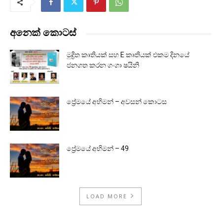
අනෙක් කොටස්
මුද්‍රිත කෘතියක් සහ E කෘතියක් එකම දිනයේ
ජනගත කරන ගංගා ෂයිනි
ප්‍රේමයේ අභිමන් – අවසන් කොටස
ප්‍රේමයේ අභිමන් – 49
LOAD MORE