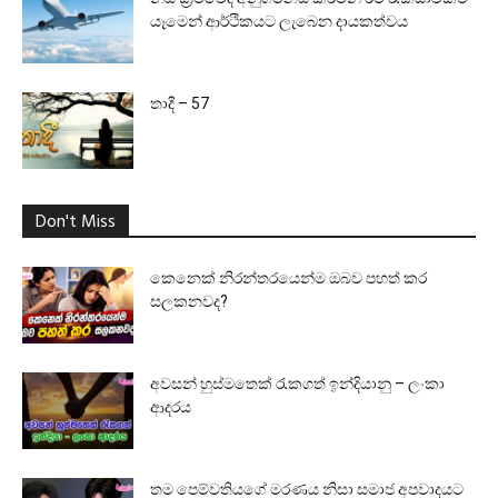
යෑමෙන් ආර්ථිකයට ලැබෙන දායකත්වය
තාදී – 57
Don't Miss
කෙනෙක් නිරන්තරයෙන්ම ඔබව පහත් කර
සලකනවද?
අවසන් හුස්මතෙක් රැකගත් ඉන්දියානු – ලංකා
ආදරය
තම පෙම්වතියගේ මරණය නිසා සමාජ අපවාදයට