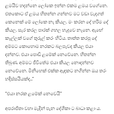
ළමයිව හදන්නෙ ලෝකෙ ඉන්න එකම ළමය වගේනෙ.
එතකොට ඒ ළමය හිතන්න ගන්නව මට වඩා වැදගත්
කෙනෙක් මේ ලෝකෙ නෑ කියල. මං කරන දේ හරිම දේ
කියල. සැර කරල පාරක් ගහල හැදුවෙ නෑනෙ. ඇඟේ
කෑල්ලක් වගේ තුරුල් කරං හිටිය. තාත්ත කරපු දේ
අම්මට කොහොම නරකට බලපෑවද කියල එයා
දන්නව. එයා පොඩි ළමේක් නෙවේනෙ. හිතන්න
තිබුණ. අම්මට ජීවිතේම එයා කියල නොදන්නව
නෙවේනෙ. මිනිහෙක් එක්ක ඇඳකට නගින්න ඔය තරං
හදිස්සයියක්ද…”
“එයා නරක ළමේක් නෙවෙයි”
අපරාජිතා වහා මැදින් පැන දේශිකා ට බාධා කළා ය.