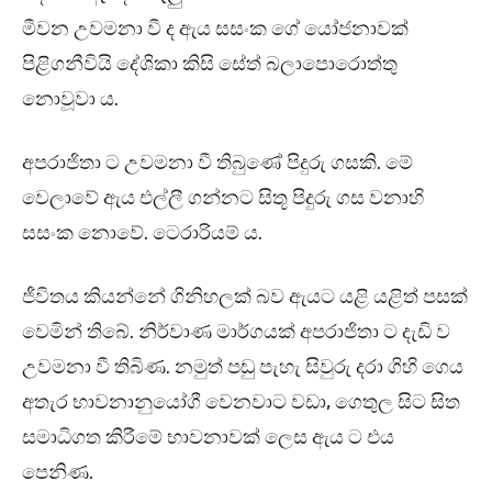
මීවන උවමනා වී ද ඇය සසංක ගේ යෝජනාවක්
පිළිගනීවියි දේශිකා කිසි සේත් බලාපොරොත්තු
නොවූවා ය.
අපරාජිතා ට උවමනා වී තිබුණේ පිදුරු ගසකි. මේ
වෙලාවේ ඇය එල්ලී ගන්නට සිතූ පිදුරු ගස වනාහි
සසංක නොවේ. ටෙරාරියම් ය.
ජීවිතය කියන්නේ ගිනිහලක් බව ඇයට යළි යළිත් පසක්
වෙමින් තිබේ. නිර්වාණ මාර්ගයක් අපරාජිතා ට දැඩි ව
උවමනා වී තිබිණ. නමුත් පඬු පැහැ සිවුරු දරා ගිහි ගෙය
අතැර භාවනානුයෝගී වෙනවාට වඩා, ගෙතුල සිට සිත
සමාධිගත කිරීමේ භාවනාවක් ලෙස ඇය ට එය
පෙනිණ.