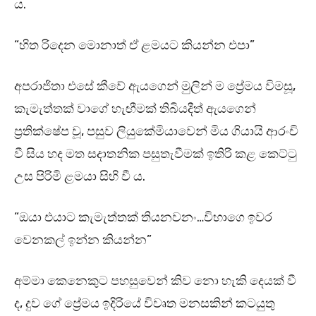
ය.
“හිත රිදෙන මොනාත් ඒ ළමයට කියන්න එපා”
අපරාජිතා එසේ කීවේ ඇයගෙන් මුලින් ම ප්‍රේමය විමසූ,
කැමැත්තක් වාගේ හැඟීමක් තිබියදීත් ඇයගෙන්
ප්‍රතික්ෂේප වූ, පසුව ලියුකේමියාවෙන් මිය ගියායි ආරංචි
වී සිය හද මත සදාතනික පසුතැවීමක් ඉතිරි කළ කෙට්ටු
උස පිරිමි ළමයා සිහි වී ය.
“ඔයා එයාට කැමැත්තක් තියනවනං…විභාගෙ ඉවර
වෙනකල් ඉන්න කියන්න”
අම්මා කෙනෙකුට පහසුවෙන් කිව නො හැකි දෙයක් වී
ද, දුව ගේ ප්‍රේමය ඉදිරියේ විවෘත මනසකින් කටයුතු