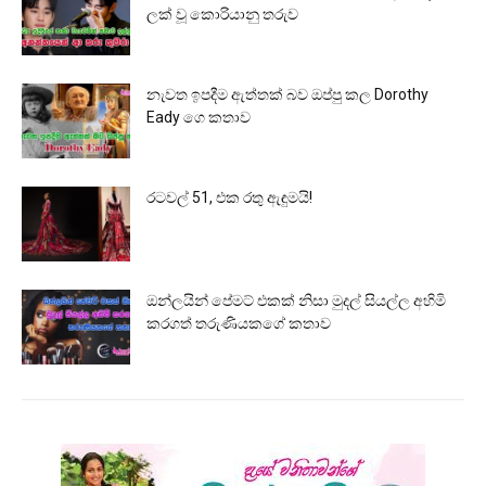
ලක් වූ කොරියානු තරුව
නැවත ඉපදීම ඇත්තක් බව ඔප්පු කල Dorothy
Eady ගෙ කතාව
රටවල් 51, එක රතු ඇඳුමයි!
ඔන්ලයින් පේමට් එකක් නිසා මුදල් සියල්ල අහිමි
කරගත් තරුණියකගේ කතාව