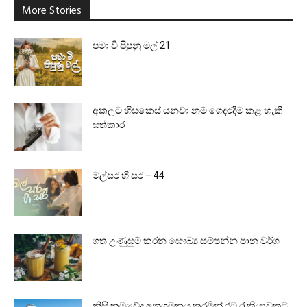
More Stories
පමා වී පිපුනු මල් 21
අකලට හිසකෙස් යනවා නම් ගෙදරදීම කළ හැකි
සත්කාර
මල්සර හී සර – 44
ගත උණුසුම් කරන සෞඛ්‍ය සම්පන්න පාන වර්ග
නිසි ක්‍රමවේද අනුගමනය කරමින් රට රැකියාවකට