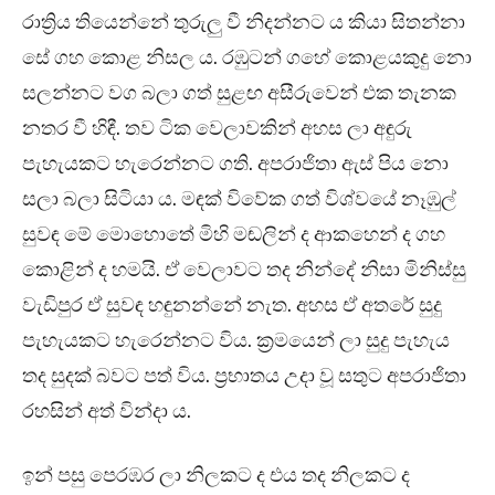
රාත්‍රිය තියෙන්නේ තුරුලු වී නිදන්නට ය කියා සිතන්නා
සේ ගහ කොළ නිසල ය. රඹුටන් ගහේ කොළයකුදු නො
සලන්නට වග බලා ගත් සුළඟ අසීරුවෙන් එක තැනක
නතර වී හිඳී. තව ටික වෙලාවකින් අහස ලා අඳුරු
පැහැයකට හැරෙන්නට ගති. අපරාජිතා ඇස් පිය නො
සලා බලා සිටියා ය. මඳක් විවේක ගත් විශ්වයේ නෑඹුල්
සුවඳ මේ මොහොතේ මිහි මඬලින් ද ආකහෙන් ද ගහ
කොළින් ද හමයි. ඒ වෙලාවට තද නින්දේ නිසා මිනිස්සු
වැඩිපුර ඒ සුවඳ හඳුනන්නේ නැත. අහස ඒ අතරේ සුදු
පැහැයකට හැරෙන්නට විය. ක්‍රමයෙන් ලා සුදු පැහැය
තද සුදක් බවට පත් විය. ප්‍රභාතය උදා වූ සතුට අපරාජිතා
රහසින් අත් වින්දා ය.
ඉන් පසු පෙරඹර ලා නිලකට ද එය තද නිලකට ද