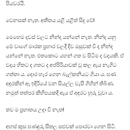
පියවරයි.
වෙනසක් නැත. අතීතය යළි යළිත් සිදු වේ!
මෙහෙම දවස් වලට නින්ද යන්නේ නැත. නින්ද යනු
මේ වාගේ මාරක ප්‍රහාර වලදී දිව ඔසුවක් වී ද නින්ද
යන්නේ නැත. එතකොට යහන් ගත ව සිටීම ද වදයකි. ඒ
වදය හිතට ද ගතට ද අප්පිරියාවක් වූ කල ඇය නැගිට
ගත්තා ය. දොර හැර ගෙන බැල්කනියට ගියා ය. ඝණ
අඳුරකින් ඈ ඉදිරියේ වන සියල්ල වැසී ගිහින් තිබිණ.
නමුත් තත්පර කිහිපයකදී ඇය ඒ අඳුරට හුරු වූවා ය.
තව ම ප්‍රභාතය උදා වී නැත!
අහස් කුස ඝණඳුරු සීතල සළුවක් පොරවා ගෙන සිටී.