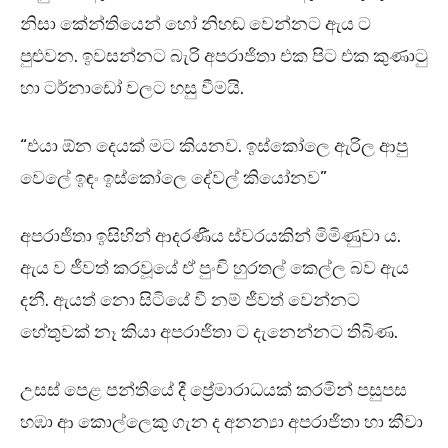
නිසා කේන්තියෙන් හෝ නිහඬ වෙන්නට ඇය ට
පුළුවන. ඉවසන්නට බැරි අපරාජිතා එක පිට එක කුණාටු
හා ටර්නාඩෝ වලට හසු වීමයි.
“එයා ඕන දෙයක් මට කියනව. ඉස්කෝලෙ ඇරිල ආපු
වෙලේ ඉඳං ඉස්කෝලෙ දේවල් කියෝනව”
අපරාජිතා ඉසිහින් ආදරණීය ස්වරයකින් මිමිණුවා ය.
ඇය ව ජීවත් කරවූයේ ඒ පුංචි හුරතල් කෙල්ල බව ඇය
දනී. ඇයත් නො සිටියේ වී නම් ජීවත් වෙන්නට
හේතුවක් නෑ කියා අපරාජිතා ට දැනෙන්නට තිබිණ.
උසස් පෙළ පන්තියේ දී ප්‍රේමාරාධයක් කරමින් පසුපස
හඹා ආ කොල්ලෙකු ගැන ද අනන්‍යා අපරාජිතා හා කීවා