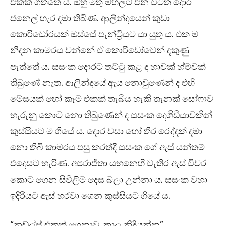
එකක් ගත්තේ ය. ඔහු මතු මහලට එන විටත් දොර
ජනෙල් හැර දමා තිබිණ. ආලින්දයෙන් කුඩා
කොරිඩෝරයක් ඔස්සේ පැන්ට්‍රියට යා යුතු ය. එක ම
නිදන කාමරය වන්නේ ඒ කොරිඩෝවෙන් දකුණු
පැත්තේ ය. සසංක දොරට තට්ටු කළ ද හාවක් හ්ම්වක්
තිබුණේ නැත. ආලින්දයේ ඇය නොවුණෙන් ද එහි
මේසයක් හෝ කෑම එකක් තැබිය හැකි තැනක් සෝෆාව
හැරුනු කොට නො තිබුණෙන් ද සසංක දෙගිඩියාවකින්
කුස්සියට ම ගියේ ය. දොර වසා හෝ තිර රෙද්දක් දමා
නො තිබි කාමරය පසු කරත්දී සසංක ගේ ඇස් යන්තම්
එදෙසට හැරිණ. අපරාජිතා යහනෙහි වැතිර ඇස් විවර
කොට ගෙන සිවිලිම දෙස බලා උන්නා ය. සසංක වහා
ඉදිරියට ඇස් හරවා ගෙන කුස්සියට ගියේ ය.
“නූඩ්ල්ස් එකක් ගෙනාව. කාල නිදියන්න”