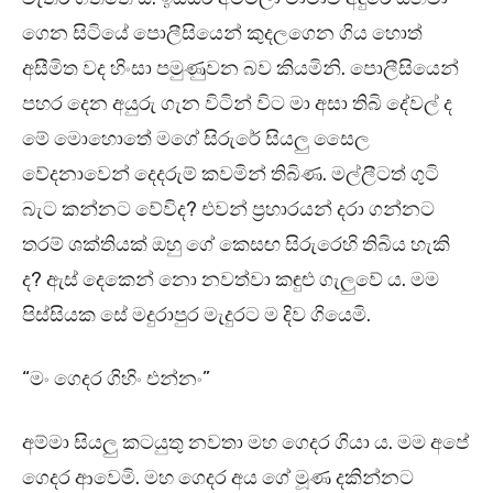
ගෙන සිටියේ පොලීසියෙන් කුදලගෙන ගිය හොත්
අසීමිත වද හිංසා පමුණුවන බව කියමිනි. පොලීසියෙන්
පහර දෙන අයුරු ගැන විටින් විට මා අසා තිබි දේවල් ද
මේ මොහොතේ මගේ සිරුරේ සියලු සෛල
වේදනාවෙන් දෙදරුම් කවමින් තිබිණ. මල්ලීටත් ගුටි
බැට කන්නට වේවිද? එවන් ප්‍රහාරයන් දරා ගන්නට
තරම් ශක්තියක් ඔහු ගේ කෙසඟ සිරුරෙහි තිබිය හැකි
ද? ඇස් දෙකෙන් නො නවත්වා කඳුළු ගැලුවේ ය. මම
පිස්සියක සේ මදුරාපුර මැදුරට ම දිව ගියෙමි.
“මං ගෙදර ගිහිං එන්නං”
අම්මා සියලු කටයුතු නවතා මහ ගෙදර ගියා ය. මම අපේ
ගෙදර ආවෙමි. මහ ගෙදර අය ගේ මූණ දකින්නට