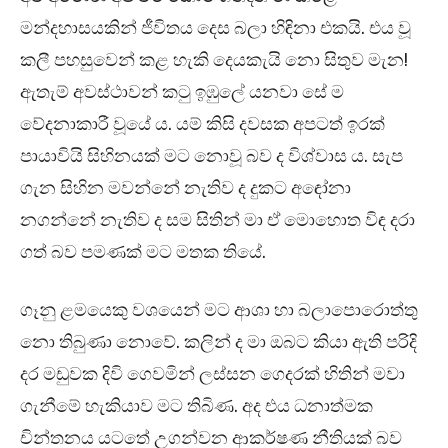
මන්දහාසයකින් ජීවිතය දෙස බලා හිඳිනා එකයි. එය වූ
කලී පහසුවෙන් කළ හැකි දෙයකැයි නො සිතුව මැන!
ඇතැම් අවස්ථාවන් කටු ඉඹුලේ යනවා සේ ම
වේදනාකාරී වූයේ ය. යම් කිසි දවසක අපටත් ඉරක්
පායාවියි සිහිනයක් මට නොවූ බව ද විශ්වාස ය. සැප
ගැන සිහින මවන්නේ නැතිව ද දුකට අඳෝනා
නගන්නේ නැතිව ද සම සිතින් මා ඒ මොහොත විඳ දරා
ගත් බව පමණක් මට මතක තියේ.
ගෑනු ළමයෙකු වශයෙන් මට ආශා හා බලාපොරොත්තු
නො තිබුණා නොවේ. කලින් ද මා ඔබට කියා ඇති පරිදි
දර මඩුවක දිවි ගෙවමින් ලස්සන ගෙදරක් හිතින් මවා
ගැනීමේ හැකියාව මට තිබිණ. අද එය ධනාත්මක
චින්තනය යටතේ උගන්වන ආකර්ෂණ නීතියක් බව