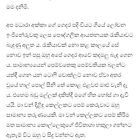
මම දනිමි.
අප මධාරා අක්කා ගේ ගෙදර පදිංචියට ගියේ ලෝචන
ඉංජිනේරුවකු ලෙස පෞද්ගලික ආයතනයක රැකියාවට
බැඳුණු අලුත ය. රැකියාවක් නො කළ කාලයේ සේ
නොව ඉන් පසු ඔහු අපේ ගෙදර ආවේ කදමලු බැඳ ගෙන
ය. සාමාන්‍යයෙන් පෙම්වතෙකු පෙම්වතියක බලන්ට
යත්දී ගෙන යන ටොෆි චොක්ලට් නොව ඒවා අතර
වූයේ හාල් පොල් සීනි තේ කොළ එළවළු මාළු වැනි දෑ
ය. එහෙම බඩු මල්ලක් දකිත්දී මගේ හිත හෝස් ගා දැවී
යයි. මා වන් දිළිඳු කෙල්ලකට පෙම් කෙරුවාට ඔහු
සාමාන්‍ය තරුණයෙකි. මා වන් කෙල්ලකට පෙම් කිරීම
මත සාමාන්‍ය කොල්ලෙකුගේ ජිවිතාශා හකුලා ගන්නට
ඇතැම් විට ඔහු ට සිදු වන්නට ඇත.