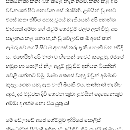
එකිනෙකා කතා බහ කළේ නැති තරමි. කතා කළ ද ඒ
වචනයක් පිට නොවන සේ රහසිනි. ළමයින් වූ අපට
එසේ කතා කිරීම පහසු වූයේ නැතියෙන් අපි අනන්ත
වාරයක් අම්මා ගේ රැවුම් ගෙරවුම් වලට ලක් වීමු. අප
පාලනය කළ නො හැකි වූ වෙලාවක ඕ අපේ කන්
ඇඹරුවේ ගෙයි සිට ම අහසේ තරු දැකිය හැකි වන පරිදි
ය. එහෙයින් අපි මාමා ට හිතෙන් වෛර කළෙමු. රජයේ
හමුදා හා පොලිස් නිල ඇඳුම් දුටු විට අනියත බියකින්
වෙළී යන්නට වීමු. මාමා කෙසේ වතුදු ඔවුන් අම්මාව
කුදලාගෙන යනු ඇත වැනි බියකි එය. තාත්තාත් නැතිව
අඳුරු දර මඩුවක දිවි ගෙවන කුඩා ළමයින් දෙදෙනෙකුට
අම්මා ද අහිමි නො විය යුතු ය!
මේ වෙලාවේ අපේ ගේට්ටුව ඉදිරියේ පොලිස්
නිලධාරීන් සිටියදී අතීතයට අයිතිව තිබූ ගැස්මක් මා යට