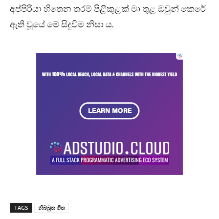
අප්පිරියා හිතෙන තරම් පිළිකුළක් මා තුළ ඔවුන් කෙරේ
ඇති වූයේ මේ සිදුවීම නිසා ය.
TAGS
නිබ්බුත ගීත