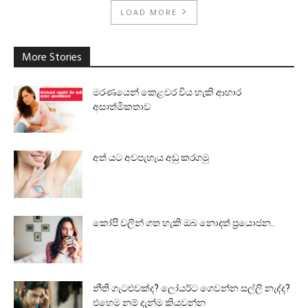
LOAD MORE
More Stories
මරණයෙන් කෙළවර විය හැකි ආහාර
අසාත්මිකතාව
අත් යට අවපැහැය අඩු කරගමු
කෝපි වලින් ගත හැකි ඔබ නොදත් ප්‍රයොජන..
නීති ගැටළුවක්ද? ලෝයර්ට ගෙවන්න සල්ලි නැද්ද?
එහෙම නම් දැන්ම කියවන්න