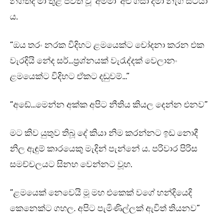
නගත්දී මා තුළ ජීවත් වූ ‘අම්මා’ අළු ගසා දමා නැගී සිටියා
ය.
“ඔය තරං නරක විදිහට ළමයෙක්ට චෝදනා කරන එක
වැරදියි නේද සර්…ප්‍රශ්නයක් වැරැද්දක් වෙලානං
ළමයෙක්ට විදිහට ඒකට දඬුවම්…”
“අඩේ…මෙන්න අක්ක අපිට නීතිය කියල දෙන්න එනව”
මට කිව යුතුව තිබූ දේ කියා නිම කරන්නට ඉඩ නොදී
නිල ඇඳුම් කාරයෙකු මැදින් පැන්නේ ය. පරිවාර පිරිස
සමච්චලයට සිනහ වෙන්නට වූහ.
“ළමයෙක් නෙවෙයි මූ මහ එකෙක් වගේ හන්දියෙදි
කෙනෙක්ට ගහල. අපිට පැමිණිල්ලක් ඇවිත් තියනව”