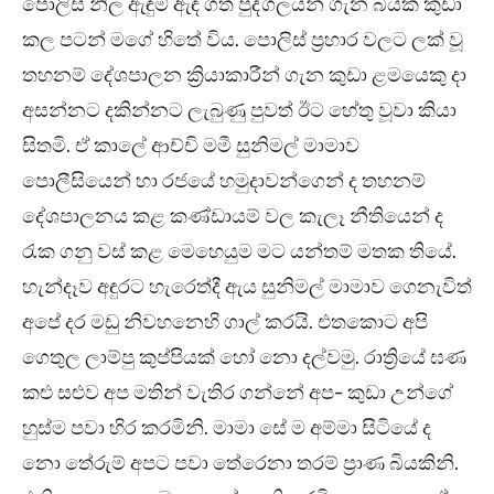
පොලිස් නිල ඇඳුම් ඇඳ ගත් පුද්ගලයන් ගැන බියක් කුඩා
කල පටන් මගේ හිතේ විය. පොලිස් ප්‍රහාර වලට ලක් වූ
තහනම් දේශපාලන ක්‍රියාකාරීන් ගැන කුඩා ළමයෙකු දා
අසන්නට දකින්නට ලැබුණු පුවත් ඊට හේතු වූවා කියා
සිතමි. ඒ කාලේ ආච්චි මමී සුනිමල් මාමාව
පොලීසියෙන් හා රජයේ හමුදාවන්ගෙන් ද තහනම්
දේශපාලනය කළ කණ්ඩායම් වල කැලෑ නීතියෙන් ද
රැක ගනු වස් කළ මෙහෙයුම මට යන්තම් මතක තියේ.
හැන්දෑව අඳුරට හැරෙත්දී ඇය සුනිමල් මාමාව ගෙනැවිත්
අපේ දර මඩු නිවහනෙහි ගාල් කරයි. එතකොට අපි
ගෙතුල ලාම්පු කුප්පියක් හෝ නො දල්වමු. රාත්‍රියේ ඝණ
කළු සළුව අප මතින් වැතිර ගන්නේ අප- කුඩා උන්ගේ
හුස්ම පවා හිර කරමිනි. මාමා සේ ම අම්මා සිටියේ ද
නො තේරුම් අපට පවා තේරෙනා තරම් ප්‍රාණ බියකිනි.