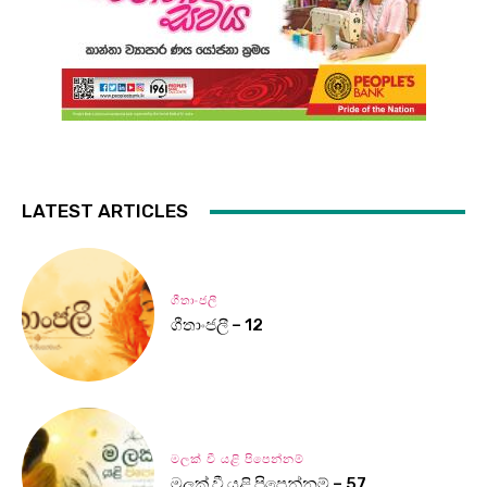
LATEST ARTICLES
ගීතාංජලී
ගීතාංජලී – 12
මලක් වී යළි පිපෙන්නම්
මලක් වී යළි පිපෙන්නම් – 57