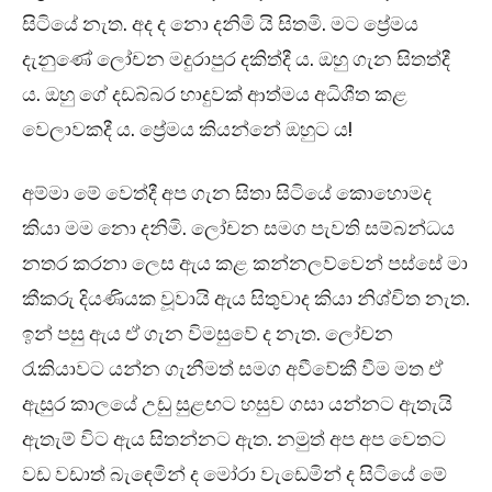
සිටියේ නැත. අද ද නො දනිමි යි සිතමි. මට ප්‍රේමය
දැනුණේ ලෝචන මදුරාපුර දකිත්දී ය. ඔහු ගැන සිතත්දී
ය. ඔහු ගේ දඩබ්බර හාදුවක් ආත්මය අධිශීත කළ
වෙලාවකදී ය. ප්‍රේමය කියන්නේ ඔහුට ය!
අම්මා මේ වෙත්දී අප ගැන සිතා සිටියේ කොහොමද
කියා මම නො දනිමි. ලෝචන සමග පැවති සම්බන්ධය
නතර කරනා ලෙස ඇය කළ කන්නලව්වෙන් පස්සේ මා
කීකරු දියණියක වූවායි ඇය සිතුවාද කියා නිශ්චිත නැත.
ඉන් පසු ඇය ඒ ගැන විමසුවේ ද නැත. ලෝචන
රැකියාවට යන්න ගැනීමත් සමග අවීවේකී වීම මත ඒ
ඇසුර කාලයේ උඩු සුළඟට හසුව ගසා යන්නට ඇතැයි
ඇතැම් විට ඇය සිතන්නට ඇත. නමුත් අප අප වෙතට
වඩ වඩාත් බැඳෙමින් ද මෝරා වැඩෙමින් ද සිටියේ මේ