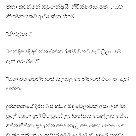
කතා කරන්නේ කවුරුන්දැයි නිරීක්ෂණය කොට ඔහු
නිගමනයකට ආවා කියා සිතමි.
“නිබ්බුතා…”
“හන්දියෙදි අවන්ත එක්ක රණ්ඩුවකට පැටලිලා. මේ
දැන් අරං ගියේ”
“ඔයා බය වෙන්නවත් කලබල වෙන්නවත් එපා. මං දැන්
එන්නං”
දුරකතනයේ දීර්ඝ බීප් හඬ ද මඳ වෙලාවක් අසා උන් මා
මුදල් ගෙවා ඉන් පිට වූයේ උන්මන්තක කෙල්ලක සේ ය.
අතීත භීතිකා දැවැන්ත සෙවනැළි සේ මගේ මනස මත
වැතිර ගත්තේ ය. ඉස්සර අම්මලා මාමාව අඳුරේ සඟවා