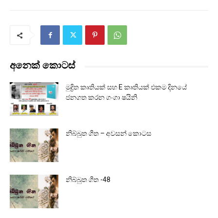
අනෙක් කොටස්
මුද්‍රිත කෘතියක් සහ E කෘතියක් එකම දිනයේ
ජනගත කරන ගංගා ෂයිනි
නිබ්බුත ගීත – අවසන් කොටස
නිබ්බුත ගීත -48