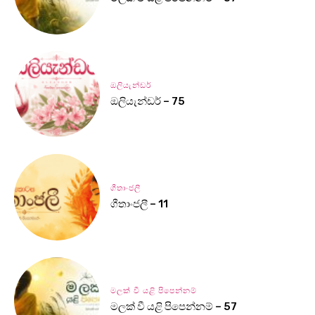
ඔලියැන්ඩර්
ඔලියැන්ඩර් – 75
ගීතාංජලී
ගීතාංජලී – 11
මලක් වී යළි පිපෙන්නම්
මලක් වී යළි පිපෙන්නම් – 57