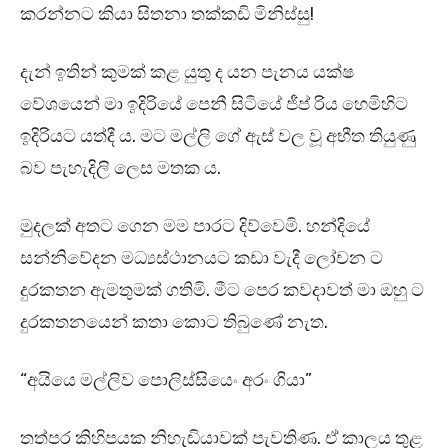
කරන්නට කියා සිතනා තක්කඩි මිනිස්සු!
දැන් ඉතින් කුමක් කළ යුතු ද යන පැනය යක්ෂ
වේශයෙන් මා ඉදිරියේ පෙනී සිටියේ ජීප් රිය හෙමිහිට
ඉදිරියට යත්දී ය. මට මල්ලි ගේ ඇස් වල වූ අභීත තියුණු
බව පැහැදිලි ලෙස මතක ය.
මුදලක් අතට ගෙන මම පාරට දිව්වෙමි. හන්දියේ
සන්නිවේදන මධ්‍යස්ථානයට කඩා වැදී ලෝචන ට
දුරකතන ඇමතුමක් ගතිමි. මීට පෙර කවදාවත් මා ඔහු ට
දුරකතනයෙන් කතා කොට තිබුණේ නැත.
“අයියෙ මල්ලිව පොලිස්සියෙං අරං ගියා”
තත්පර කිහිපයක නිහැඬියාවක් පැවතිණ. ඒ කාලය තුළ