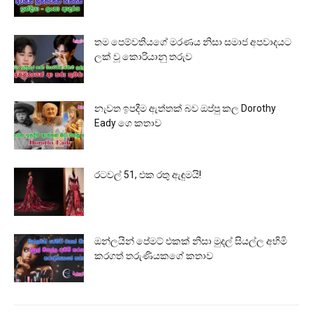
තම පෙම්වතියගේ මරණය නිසා සමාජ අපවාදයට
ලක් වූ කොරියානු තරුව
නැවත ඉපදීම ඇත්තක් බව ඔප්පු කල Dorothy
Eady ගෙ කතාව
රටවල් 51, එක රතු ඇඳුමයි!
ඔන්ලයින් පේමට් එකක් නිසා මුදල් සියල්ල අහිමි
කරගත් තරුණියකගේ කතාව