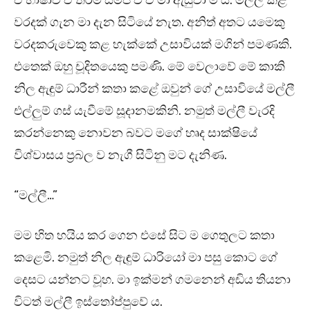
ඒ භාෂාව ඒ තරම් සමීප ව ඒ මා ඇසුවා ම ය. මල්ලී කළ
වරදක් ගැන මා දැන සිටියේ නැත. අනිත් අතට යමෙකු
වරදකරුවෙකු කළ හැක්කේ උසාවියක් මගින් පමණකි.
එතෙක් ඔහු චූදිතයෙකු පමණි. මේ වෙලාවේ මේ කාකි
නිල ඇඳුම් ධාරීන් කතා කළේ ඔවුන් ගේ උසාවියේ මල්ලී
එල්ලුම් ගස් යැවීමේ සූදානමකිනි. නමුත් මල්ලී වැරදි
කරන්නෙකු නොවන බවට මගේ හෘද සාක්ෂියේ
විශ්වාසය ප්‍රබල ව නැගී සිටිනු මට දැනිණ.
“මල්ලී…”
මම හිත හයිය කර ගෙන එසේ සිට ම ගෙතුලට කතා
කළෙමි. නමුත් නිල ඇඳුම් ධාරියෝ මා පසු කොට ගේ
දෙසට යන්නට වූහ. මා ඉක්මන් ගමනෙන් අඩිය තියනා
විටත් මල්ලී ඉස්තෝප්පුවේ ය.