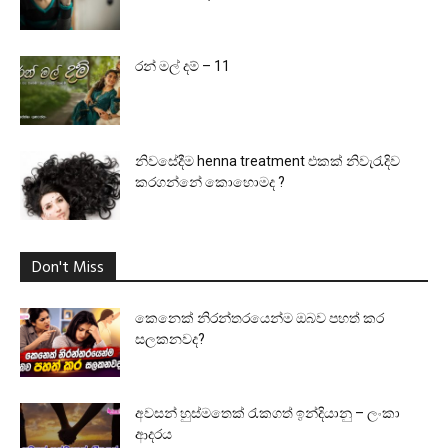
රන් මල් දම් – 11
නිවසේදීම henna treatment එකක් නිවැරැදිව
කරගන්නේ කොහොමද ?
Don't Miss
කෙනෙක් නිරන්තරයෙන්ම ඔබව පහත් කර
සලකනවද?
අවසන් හුස්මතෙක් රැකගත් ඉන්දියානු – ලංකා
ආදරය