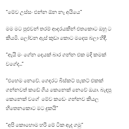
“මේව උස්සං එන්න ඕන නෑ අයියෙ”
මම මට පුළුවන් තරම් ආදරයකින් එතකොට ඔහු ට
කියමි. ලෝචන ඇස් කුඩා කොට මදෙස බලා හිඳී.
“ඇයි මං ගේන දෙයක් බාර ගන්න එක මදි කමක්
වගේද…”
“එහෙම නෙවේ. ගෙදරට බිස්කට් පැකට් එකක්
ගන්නවත් කඩේ ගිය කෙනෙක් නෙවේ ඔයා. බැඳපු
කෙනෙක් වගේ මේව කඩෙං ගන්නව කියල
හිතෙනකොට මට දුකයි”
“අපි කොහොම හරි මේ ටික ඇද ගමු”