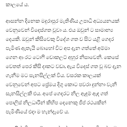
කාලයේ ය.
ආසන්න දිනෙක මදුරාපුර මැතිණිය උපාධි අධ්‍යයනයක්
වෙනුවෙන් විදෙස්ගත වූවා ය. එය ඔවුන් ට සාමාන්‍ය
දෙයකි. ඔවුන් කිසිවෙකු විදේශ ගත ව සිට යළි ගෙදර
පැමිණ ඇතැයි බොහෝ විට අප දැන ගත්තේ අම්මා
ගෙන ආ රට ටොෆි චොකලට් අහුර නිසාවෙනි. කෙසේ
වෙතත් පෙර කිසි දාකට වඩා, ඇය විදෙස් ගත වූ බව දැන
ගැනීම මට සැනසිල්ලක් විය. වසරක කාලයක්
වෙනුවෙන් අපට ප්‍රේමය දිගු කොට පවරා දුන්නා වැනි
සැනසිල්ලකි එය. අපේ ගෙදරට නිල ඇඳුම් ඇඳ ගත්
පොලිස් නිලධාරීන් කිහිප දෙනෙකු ජීප් රථයකින්
පැමිණියේ එදා ම හැන්දෑවේ ය.