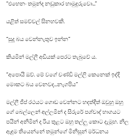
“එහෙනං තමුන්ද නඩුකාර හාමුදුරුවො…”
යළිත් සමච්චල් සිනහවකි.
“සුදූ බය වෙන්නැතුව ඉන්න”
කියමින් මල්ලී අඩියක් පෙරට තැබුවේ ය.
“අපොයි ඔව්. මේ වගේ චණ්ඩි මල්ලි කෙනෙක් ඉද්දි
මොකට බය වෙනවද…නැගපිය”
මල්ලී ජීප් රථයට ගොඩ වෙන්නට හදත්දීත් ඔවුහු ඔහු
ගේ බෙල්ලෙන් අල්ලමින් ද සිරුරේ පශ්චාද් භාගයට
පයින් අනිමින් ද රිය තුළට ඔහු තල්ලු කොට දැමූහ. නිල
ඇඳුම තියෙන්නේ තමුන්ගේ මිනිසුන් මර්ධනය