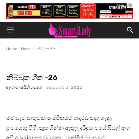
Home
Novels
නිබ්බුත ගීත
නිබ්බුත ගීත -26
By
ගංගා ෂයිනි ගමගේ
දෙසැම්බර් 3, 2022
මම සෑම ඍතුවක ම ජීවිතයට ආදරය කළ ගෑනු
ළමයෙකු වීමි. කුස ගින්න ඇතුලු දරිද්‍රතාවයේ සියල් අංග
අවි අමෝරා අප වට කොට ගත්දීත් මා කළේ