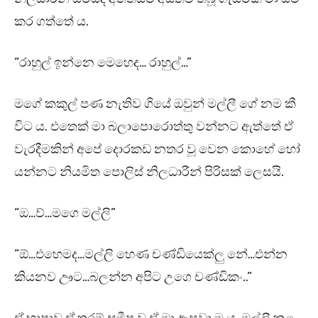
කර ගත්තේ ය.
“රාහුල් ඉන්නෙ මෙහෙද… රාහුල්…”
මගේ කකුල් පණ නැතිව ගියේ ඔවුන් මල්ලී ගේ නම කී
විට ය. එතෙක් මා බලාපොරොත්තු වන්නට ඇත්තේ ඒ
වැරදීමකින් අපේ දොරකඩ නතර වූ වෙන කොහේ හෝ
යන්නට නියමිත පොලිස් නිලධාරීන් පිරිසක් ලෙසයි.
“ඔ…ව්…මගෙ මල්ලි”
“ඕ…එහෙමද…මල්ලි හෙණ චණ්ඩියෙක්ලු නේ…එන්න
කියනව ඌට…බලන්න අපිට උගෙ චණ්ඩිකං..”