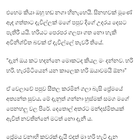
එහෙම කියා ඔහු හඬ නගා හිනැහෙයි. සිනහවක් මූණේ
ඇඳ ගත්තාට දැවිල්ලක් මගේ පපුව දිගේ උදරය දෙසට
පැතිරී යයි. හරියට පෙරපර ගලපා ගත නො හැකි
අවිනිශ්චිත බවක් ඒ දැවිල්ලේ තැවරී තියේ.
“දැන් ඔය කට හදන්නෙ මොකටද කියල මං දන්නව. හරි
හරි. හැරමිටියෙන් යන කාලෙක හරි ඔයාවමයි ඕනා”
ඒ වෙලාවේ පපුව සීතල කරමින් ගලා බැසි ප්‍රේමයේ
අත්‍යන්ත සුවය, මේ දැනුත් ගන්නා හුස්මක් සමග මගේ
පෙනහලු වල පිරේ. දෙතොල් අතරට මන්දස්මිතයක්
ඇවිත් නවතින්නේ මටත් නො දැනී ය.
ප්‍රේමය වනාහි කවරක් දැයි එදත් මා හරි හැටි දැන