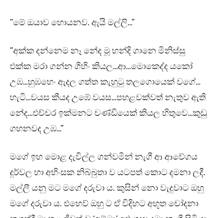
“මේ ඔයාව හොයනව. ඇයි මල්ලි…”
“අක්ක දන්නෙම නෑ නේද මූ හන්දි ගානෙ මිනිස්සු
එක්ක මරා ගන්න ගිහිං කියල…ආ…මොකෙද්ද යකෝ
උඹ…හුඹහෙං ඇදල ගත්ත කැහුටු තලගොයෙක් වගේ…
හැටි…වයස කීයද උඹේ වයස…පහළවක්වත් නැතුව ඇති
නේද…එච්චර ඉක්මනට චණ්ඩියෙක් කියල හිතුවෙ…කුඩු
ගහනවද උඹ…”
මගේ ඉහ මොළ දැවිල්ල ගන්වමින් නැගී ආ ආවේගය
දුර්වල හා අහිංසක නිබ්බුතා ව යටපත් කොට දමනා ලදී.
මල්ලී යනු මට මගේ දරුවා ය. කුසින් නො වැදුවාට ඔහු
මගේ දරුවා ය. එහෙව් ඔහු ට ඒ විදිහට අභූත චෝදනා