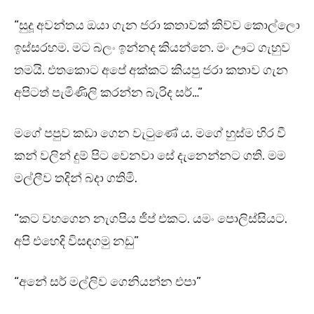
“සුදූ අවන්තය ඔයා ගැන ජරා කතාවක් කිව්ව කොල්ලො
ඉස්සරහම. මට බලං ඉන්නද කියන්නෙ. මං ඌට ගැහුව
තමයි. එතකොට අපේ අක්කට කියපු ජරා කතාව ගැන
අපිටත් පැමිණිලි කරන්න බැරිද සර්…”
මගේ පපුව කඩා ගෙන වැටුණේ ය. මගේ හුස්ම හිර වී
කන් වලින් දුම් පිට වෙනවා සේ දැනෙන්නට ගති. මම
මල්ලීව තදින් බදා ගතිමි.
“කට වහගෙන නැගපිය ජීප් එකට. යමං පොලිස්සියට.
අපි එහෙදි විසඳගමු නඩු”
“අනේ සර් මල්ලිව ගෙනියන්න එපා”