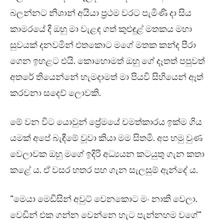
බලන්නට නිශාන් අයියා ප්‍රථම වරට පැමිණි දා සිය
කාමරයේ දී ඔහු මා වැළඳ ගත් කුළුඳුළ් මතකය මහා
සුවයක් දනවමින් එතකොට මගේ මතක කන්ද පීරා
ගෙන ඉහළට එයි. කොහොමත් ඔහු ගේ දෑතත් පපුවත්
අතරේ තියෙන්නේ හැමදාමත් මා පියවි සිහියෙන් ඈත්
කරවනා සදෙව් ලොවකි.
මේ වන විට යොවුන් ප්‍රේමයේ චමත්කාරය ඉක්ම ගිය
යමක් අපේ බැඳීමේ වූවා කියා මම සිතමි. අප හමු වුණ
වෙලාවක ඔහු මගේ ඉදිරි අධ්‍යයන කටයුතු ගැන කතා
කළේ ය. ඒ වසර හතර පහ ගැන සැලසුම් ඇන්දේ ය.
“මෙයා මෙඩිසින් අවුට් වෙනකොට මං නාකි වෙලා.
වෙඩින් එක ගන්න වෙන්නෙ හැට පැන්නහම වගේ”