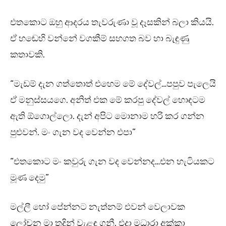
එතකොට ඔහු ආදරය තැවරුණා වූ දෑසකින් බලා කියයි.
ඒ හඬෙහි වන්නේ වගකීම් සහගත බව හා බැඳුණු
කතාවකි.
“මැඩම් දැන ගත්තොත් එහෙම මේ දේවල්…පපුව පැලෙයි
ඒ මනුස්සයගෙ. අනිත් එක මේ කරපු දේවල් හොඳටම
ඇති ඕගොල්ලො. දැන් අපිට මොනාම හරි කර ගන්න
පුළුවන්. මං ගැන වද වෙන්න එපා”
“එතකොට මං කවුරු ගැන වද වෙන්නද…එන හැටියකට
මූණ දෙමු”
මල්ලී හෝ පේන්නට නැත්නම් එවන් වෙලාවක
ලෝචන මා තදින් වැළඳ ගනී. එදා මධාරා අක්කා