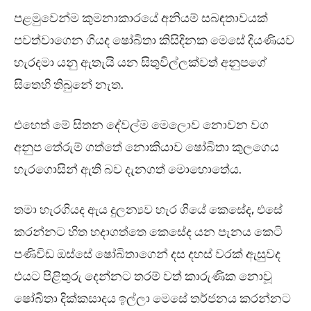
පළමුවෙන්ම කුමනාකාරයේ අනියම් සබඳතාවයක්
පවත්වාගෙන ගියද ෂෝබිතා කිසිදිනක මෙසේ දියණියව
හැරදමා යනු ඇතැයි යන සිතුවිල්ලක්වත් අනුපගේ
සිතෙහි තිබුනේ නැත.
එහෙත් මේ සිතන දේවල්ම මෙලොව නොවන වග
අනුප තේරුම් ගත්තේ නොකියාව ෂෝබිතා කුලගෙය
හැරගොසින් ඇති බව දැනගත් මොහොතේය.
තමා හැරගියද ඇය දුලන්‍යව හැර ගියේ කෙසේද, එසේ
කරන්නට හිත හදාගත්තෙ කෙසේද යන පැනය කෙටි
පණිවිඩ ඔස්සේ ෂෝබිතාගෙන් දස දහස් වරක් ඇසුවද
එයට පිළිතුරු දෙන්නට තරම් වත් කාරුණික නොවූ
ෂෝබිතා දික්කසාදය ඉල්ලා මෙසේ තර්ජනය කරන්නට