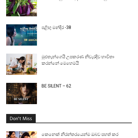
පළිඟු මන්දිර -38
මුළුතැන්ගෙයි උපකරණ නිවැරදිව භාවිතා
කරන්නේ මෙහෙමයි
BE SILENT – 62
Don't Miss
කෙනෙක් නිරන්තරයෙන්ම ඔබව පහත් කර