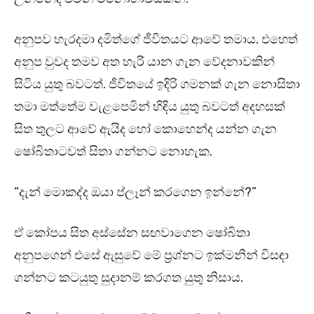
අනුපව හැරදමා දමිත්ගේ ජීවිතයට ආවේ තමාය. එහෙත්
අනුප වුවද තමව අත හැරි යාන ගැන වේදනාවකින්
සිටිය යුතු බවටත්. ජීවිතයේ ඉදිරි ගමනක් ගැන නොසිතා
තමා මත්තේම වැළපෙමින් හිඳිය යුතු බවටත් අදහසක්
සිත තුලට ආවේ ඇයිද හෝ කොහෙන්ද යන්න ගැන
ෂෝබිතාටවත් සිතා ගන්නට නොහැක.
“දැන් මොකද්ද ඔයා ප්ලෑන් කරගෙන ඉන්නේ?”
ඒ කෝපය සිත අස්සේන සඟවාගෙන ෂෝබිතා
අනුපගෙන් එසේ ඇසුවේ මේ ප්‍රශ්නට ඉක්මනින් විසඳා
ගන්නට කටයුතු සුදානම් කරගත යුතු නිසාය.