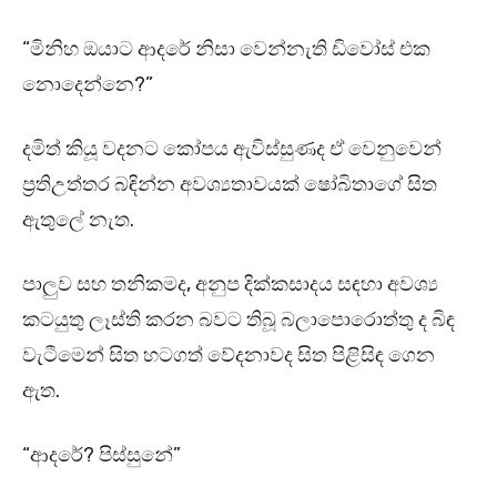
“මිනිහ ඔයාට ආදරේ නිසා වෙන්නැති ඩිවෝස් එක
නොදෙන්නෙ?”
දමිත් කියූ වදනට කෝපය ඇවිස්සුණද ඒ වෙනුවෙන්
ප්‍රතිඋත්තර බඳින්න අවශ්‍යතාවයක් ෂෝබිතාගේ සිත
ඇතුලේ නැත.
පාලුව සහ තනිකමද, අනුප දික්කසාදය සඳහා අවශ්‍ය
කටයුතු ලෑස්ති කරන බවට තිබූ බලාපොරොත්තු ද බිඳ
වැටීමෙන් සිත හටගත් වේදනාවද සිත පිළිසිඳ ගෙන
ඇත.
“ආදරේ? පිස්සුනේ”