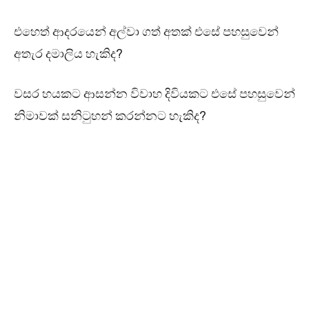
එහෙත් ආදරයෙන් අල්වා ගත් අතක් එසේ පහසුවෙන්
අතැර දමාලිය හැකිද?
වසර හයකට ආසන්න විවාහ දිවියකට එසේ පහසුවෙන්
නිමාවක් සනිටුහන් කරන්නට හැකිද?