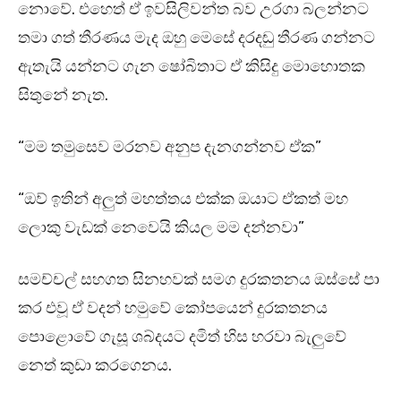
නොවේ. එහෙත් ඒ ඉවසිලිවන්ත බව උරගා බලන්නට
තමා ගත් තීරණය මැද ඔහු මෙසේ දරදඬු තීරණ ගන්නට
ඇතැයි යන්නට ගැන ෂෝබිතාට ඒ කිසිදු මොහොතක
සිතුනේ නැත.
“මම තමුසෙව මරනව අනුප දැනගන්නව ඒක”
“ඔව් ඉතින් අලුත් මහත්තය එක්ක ඔයාට ඒකත් මහ
ලොකු වැඩක් නෙවෙයි කියල මම දන්නවා”
සමච්චල් සහගත සිනහවක් සමග දුරකතනය ඔස්සේ පා
කර එවූ ඒ වදන් හමුවේ කෝපයෙන් දුරකතනය
පොළොවේ ගැසූ ශබ්දයට දමිත් හිස හරවා බැලුවේ
නෙත් කුඩා කරගෙනය.