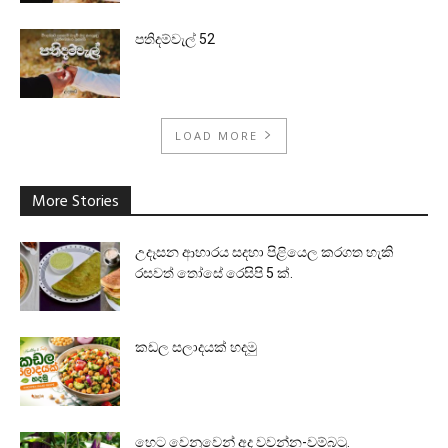
පතිදම්වැල් 52
LOAD MORE
More Stories
උදෑසන ආහාරය සදහා පිළියෙල කරගත හැකි
රසවත් තෝසේ රෙසිපි 5 ක්.
කඩල සලාදයක් හදමු
හෙට වෙනුවෙන් අද වවන්න-වම්බටු.