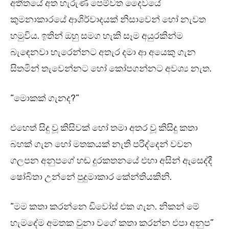
අතීතයේ අත හැරුණ පෙම්වත දෛවයේ
කුමනාකාරයේ ආශිර්වාදයක් නිසාවෙන් හෝ නැවත
හමුවිය. ඉතින් ඔහු සමග හැකි සෑම අයුරකින්ම
බැඳෙනවා හැරෙන්නට අතැර දමා ආ අයෙකු ගැන
සිතමින් තැවෙන්නට හෝ කෝපගන්නට අවශ්‍ය නැත.
“මොකක් ගැනද?”
එහෙත් සිදු වූ කිසිවක් හෝ තමා අතර වූ කිසිදු කතා
බහක් ගැන හෝ මතකයක් නැති පරිද්දෙන් වචන
ගලපන අනුපගේ හඬ දුරකතනයේ එහා අසින් ඇසෙද්දී
ෂෝබිතා උන්නේ පුදුමාකාර කේන්තියකිනි.
“මම කතා කරන්නෙ ඩිවෝස් එක ගැන. නිකන් මේ
හැමදේම අමතක වුනා වගේ කතා කරන්න එපා අනුප”