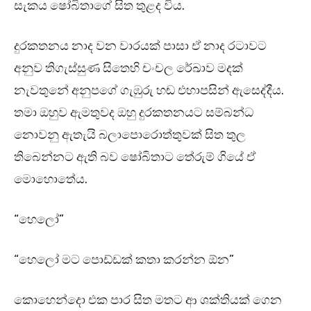
සැකය ෂෝබිතාගේ සිත තුළද විය.
දුරකතනය නාද වන වාරයක් පාසා ඒ නාද රටාවට
අනුව තිගැස්සුණ සිතෙහි චංචල රේඛාව මදක්
නැවතුනේ අනුපගේ ගැඹුරු හඬ එහාපසින් ඇසෙද්දීය.
තමා ඔහුව ඇමතුවද ඔහු දුරකතනයට සම්බන්ධ
නොවනු ඇතැයි බලාපොරොත්තුවක් සිත තුල
තිබෙන්නට ඇති බව ෂෝබිතාට තේරුම් ගියේ ඒ
මොහොතේය.
“හෙලෝ”
“හෙලෝ මට පොඩ්ඩක් කතා කරන්න ඕන”
කොහෙන්දො එක පාර සිත මතට ආ ශක්තියක් ගෙන