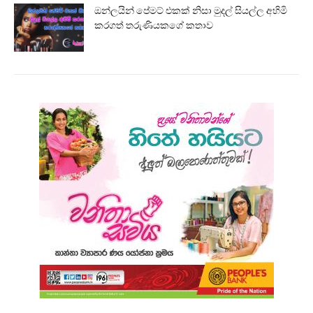
ඔන්ලයින් පේමට් එකක් නිසා මුදල් සියල්ල අහිමි
කරගත් තරුණියකගේ කතාව