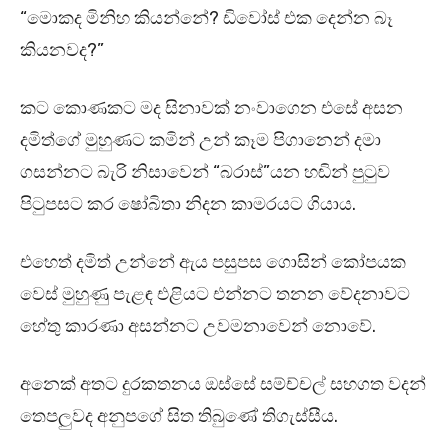
“මොකද මිනිහ කියන්නේ? ඩිවෝස් එක දෙන්න බෑ
කියනවද?”
කට කොණකට මද සිනාවක් නංවාගෙන එසේ අසන
දමිත්ගේ මුහුණට කමින් උන් කෑම පිගානෙන් දමා
ගසන්නට බැරි නිසාවෙන් “බරාස්”යන හඬින් පුටුව
පිටුපසට කර ෂෝබිතා නිදන කාමරයට ගියාය.
එහෙත් දමිත් උන්නේ ඇය පසුපස ගොසින් කෝපයක
වෙස් මුහුණු පැළඳ එළියට එන්නට තනන වේදනාවට
හේතු කාරණා අසන්නට උවමනාවෙන් නොවේ.
අනෙක් අතට දුරකතනය ඔස්සේ සම්ච්චල් සහගත වදන්
තෙපලුවද අනුපගේ සිත තිබුණේ තිගැස්සීය.