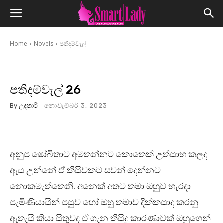
Home
Novels
පතිදම්වැල්
පතිදම්වැල් 26
By
උදතාරි
නොවැම්බර් 3, 2023
අනුප ෂෝබිතාට අමතන්නට කොතෙක් උත්සාහ කලද
ඇය උන්නේ ඒ කිසිවකට සවන් දෙන්නට
නොකමැත්තෙනි. අනෙක් අතට තමා ඔහුව හැරදා
පැමිණියායින් පසුව හෝ ඔහු තමාව දික්කසාද කරනු
ඇතැයි කියා සිතුවද ඒ ගැන කිසිදු කාරණාවක් ඔහුගෙන්