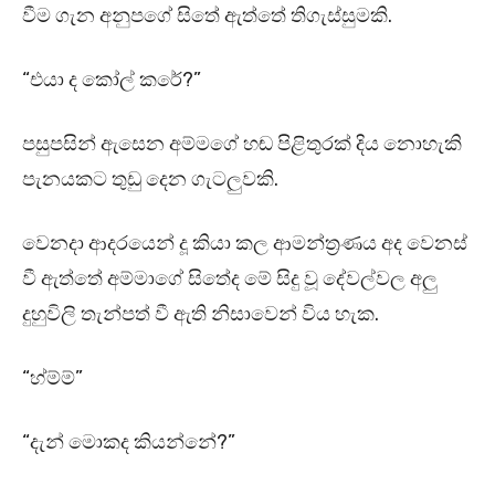
වීම ගැන අනුපගේ සිතේ ඇත්තේ තිගැස්සුමකි.
“එයා ද කෝල් කරේ?”
පසුපසින් ඇසෙන අම්මගේ හඬ පිළිතුරක් දිය නොහැකි
පැනයකට තුඩු දෙන ගැටලුවකි.
වෙනදා ආදරයෙන් දූ කියා කල ආමන්ත්‍රණය අද වෙනස්
වී ඇත්තේ අම්මාගේ සිතේද මේ සිදු වූ දේවල්වල අලු
දුහුවිලි තැන්පත් වී ඇති නිසාවෙන් විය හැක.
“හ්ම්ම්”
“දැන් මොකද කියන්නේ?”