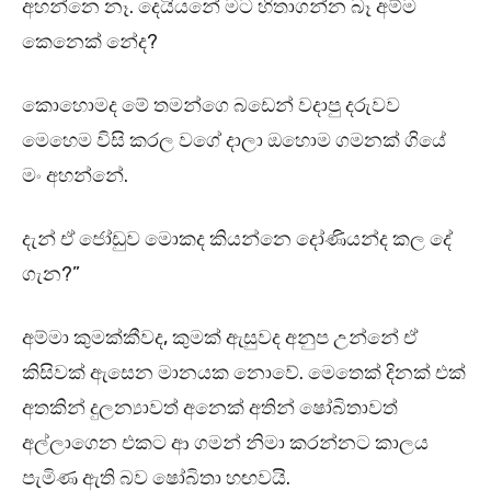
අහන්නෙ නෑ. දෙයියනේ මට හිතාගන්න බෑ අම්ම
කෙනෙක් නේද?
කොහොමද මේ තමන්ගෙ බඩෙන් වදාපු දරුවව
මෙහෙම විසි කරල වගේ දාලා ඔහොම ගමනක් ගියේ
මං අහන්නේ.
දැන් ඒ ජෝඩුව මොකද කියන්නෙ දෝණියන්ද කල දේ
ගැන?”
අම්මා කුමක්කීවද, කුමක් ඇසුවද අනුප උන්නේ ඒ
කිසිවක් ඇසෙන මානයක නොවේ. මෙතෙක් දිනක් එක්
අතකින් දුලන්‍යාවත් අනෙක් අතින් ෂෝබිතාවත්
අල්ලාගෙන එකට ආ ගමන් නිමා කරන්නට කාලය
පැමිණ ඇති බව ෂෝබිතා හඟවයි.