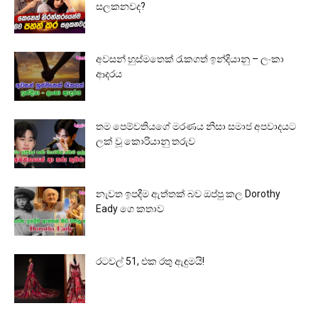
සලකනවද?
අවසන් හුස්මතෙක් රැකගත් ඉන්දියානු – ලංකා
ආදරය
තම පෙම්වතියගේ මරණය නිසා සමාජ අපවාදයට
ලක් වූ කොරියානු තරුව
නැවත ඉපදීම ඇත්තක් බව ඔප්පු කල Dorothy
Eady ගෙ කතාව
රටවල් 51, එක රතු ඇඳුමයි!