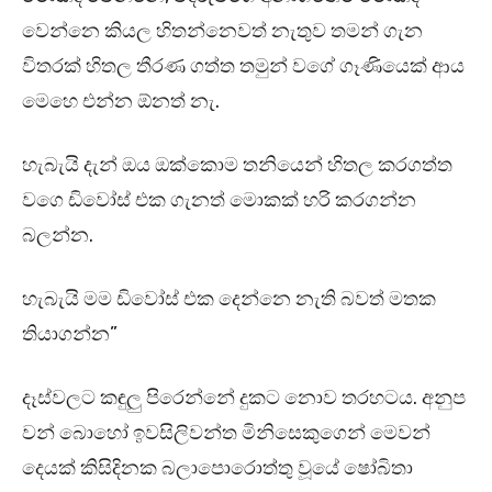
වෙන්නෙ කියල හිතන්නෙවත් නැතුව තමන් ගැන
විතරක් හිතල තීරණ ගත්ත තමුන් වගේ ගෑණියෙක් ආය
මෙහෙ එන්න ඕනත් නැ.
හැබැයි දැන් ඔය ඔක්කොම තනියෙන් හිතල කරගත්ත
වගෙ ඩිවෝස් එක ගැනත් මොකක් හරි කරගන්න
බලන්න.
හැබැයි මම ඩිවෝස් එක දෙන්නෙ නැති බවත් මතක
තියාගන්න”
දෑස්වලට කඳුලු පිරෙන්නේ දුකට නොව තරහටය. අනුප
වන් බොහෝ ඉවසිලිවන්ත මිනිසෙකුගෙන් මෙවන්
දෙයක් කිසිදිනක බලාපොරොත්තු වූයේ ෂෝබිතා