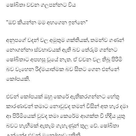
ෂෝබිතා වචන ගලපන්නට විය
“ඔව් කියන්න මම අහගෙන ඉන්නෙ”
අනුපගේ වදන් වල අමුතුම ශක්තියක්, තමන්ව ගණන්
නොගන්නා ස්වභාවයක් ඇති බව තේරුම් ගන්නට
ෂෝබිතාට අපහසු වූයේ නැත. ඒ වචන වල තිබූ පිරිමි
බව වෑහෙන රිද්මයාත්මක බව සිතට ගෙන එන්නේ
කෝපයකි.
එවන් කෝපයක් ඔහු කෙරේ ඇතිකරගන්නට හේතු
කාරණාවන් තමාට නොවුවද තමන් විසින් අත හැර දමා
ආ පිරිමියෙක් වුවද තමා කෙරේම ආශක්ත වී හිඳිය යුතු
බවට හැඟීමක් ඇතැම් ගැහැණුන් තුල වේ. ෂෝබිතා
උන්නේද එවන් මනෝභාවයකිනි.