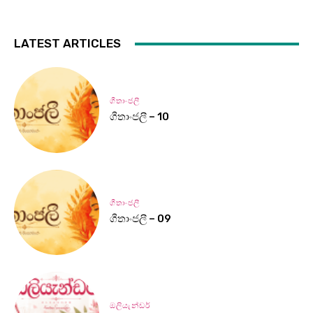
LATEST ARTICLES
ගීතාංජලී
ගීතාංජලී – 10
ගීතාංජලී
ගීතාංජලී – 09
ඔලියැන්ඩර්