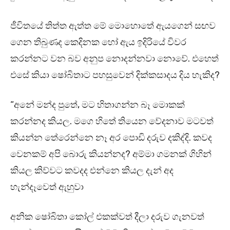
ජීවිතයේ තිත්ත ඇත්ත මේ මොහොතේ ඇයගෙන් සඟව
ගෙන තිබුණද කෙදිනක හෝ ඇය ඉදිරියේ විවර
කරන්නට වන බව අනුප නොදන්නවා නොවේ. එහෙත්
එසේ කියා ෂෝබිතාට පහසුවෙන් දික්කසාදය දිය හැකිද?
“අනේ මන්ද පුතේ, මට හිතාගන්න බෑ මොකක්
කරන්නද කියල. මගෙ හිතේ තියෙන වේදනාව මටවත්
කියන්න තේරෙන්නෙ නෑ අර පොඩි දරුව දකිද්දි. කවද
වෙනකම් අපි බොරු කියන්නද? අම්මා ගමනක් ගිහින්
කියල කිව්වට කවදද එන්නෙ කියල දැන් අද
හැන්දෑවෙත් ඇහුවා
අනික ෂෝබිතා කෝල් එකක්වත් දීලා දරුව ගැනවත්