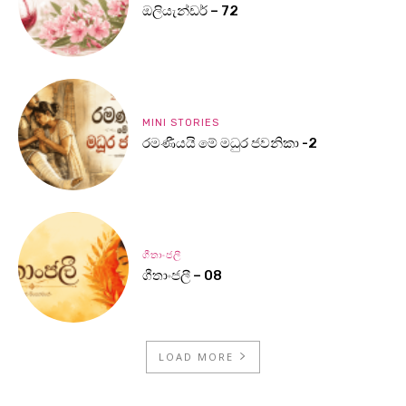
ඔලියැන්ඩර් – 72
MINI STORIES
රමණීයයි මේ මධුර ජවනිකා -2
ගීතාංජලී
ගීතාංජලී – 08
LOAD MORE