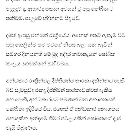
පැළඳුම් ද, ආහාරද සකසා අවසන් වූ පසු ෂෝබිතාට
තනිවම, පාලුවේ හිඳින්නට සිදු වේ.
දමිත් ආපසු එන්නේ රාත්‍රියේය. අනෙක් අතට ඇතැම් විට
ඔහු කෙලින්ම තම මවගේ නිවස බලා යන බැවින්
සමහර දිනයන්හි මේ මූද අද්දර නවාතැනේ ෂෝබිත
කාලය ගෙවන්නේ තනිවමය.
අන්ධකාර රාත්‍රීන්වල දීප්තිමත්ම තාරකා දකින්නට හැකි
බව පැවසුවද එකදු දීප්තිමත් තාරකාවක්වත් දැකිය
නොහැකි, අන්ධකාරයම පමණක් වන අනාගතයක්
ෂෝබිතා ඉදිරියේ විය. එහෙත් ඒ අන්ධකාර අනාගතය
නොදකින අන්දමේ තිමිර පටලයකින් ෂෝබිතගේ දෑස්
වැසී තිබුණාය.