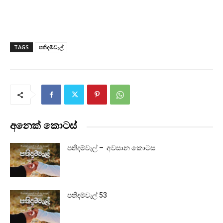
TAGS
පතිදම්වැල්
අනෙක් කොටස්
පතිදම්වැල් – අවසාන කොටස
පතිදම්වැල් 53