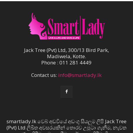
Jack Tree (Pvt) Ltd, 300/13 Bird Park,
Madiwela, Kotte.
Phone : 011 281 4449
Contact us:
info@smartlady.lk
smartlady.lk වෙබ් අඩවියේ අඩංගු සියලුම ලිපි Jack Tree
(Pvt) Ltd ලිඛිත අවසරයකින් තොරව උපුටා ගැනීම, නැවත