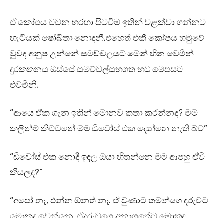
ඒ කෝපය වචන හරහා පිටවීම ඉතින් වළක්වා ගන්නට
හැටියක් ෂෝබිතා නොදනී.එහෙත් එකී කෝපය හමුවේ
වුවද අනුප උන්නේ සමච්චලයට මෙන් හින වෙමින්
දුරකතනය ඔස්සේ සමච්චල්සහගත හඬ මෙපසට
එවමිනි.
“ආයෙ ඒක ගැන ඉතින් මොනව කතා කරන්නද? මම
කලින්ම කිව්වනේ මම ඩිවෝස් එක දෙන්නෙ නැති බව”
“ඩිවෝස් එක නොදී ඉඳල ඔයා හිතන්නෙ මම ආපහු ඒවි
කියලද?”
“අපෝ නෑ, එන්න ඕනත් නෑ. ඒ වුණාට තමන්ගෙ දරුවට
මොකද වෙන්නෙ, ඒදරුවගෙ අනාගතේට මොකද