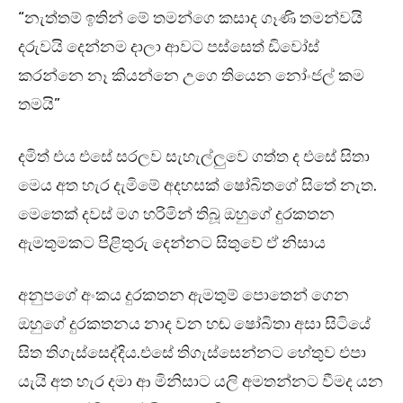
“නැත්තම් ඉතින් මේ තමන්ගෙ කසාද ගෑණි තමන්වයි
දරුවයි දෙන්නම දාලා ආවට පස්සෙත් ඩිවෝස්
කරන්නෙ නෑ කියන්නෙ උගෙ තියෙන නෝංජල් කම
තමයි”
දමිත් එය එසේ සරලව සැහැල්ලුවෙ ගත්ත ද එසේ සිතා
මෙය අත හැර දැමිමේ අදහසක් ෂෝබිතගේ සිතේ නැත.
මෙතෙක් දවස් මග හරිමින් තිබූ ඔහුගේ දුරකතන
ඇමතුමකට පිළිතුරු දෙන්නට සිතුවේ ඒ නිසාය
අනුපගේ අංකය දුරකතන ඇමතුම් පොතෙන් ගෙන
ඔහුගේ දුරකතනය නාද වන හඬ ෂෝබිතා අසා සිටියේ
සිත තිගැස්සෙද්දිය.එසේ තිගැස්සෙන්නට හේතුව එපා
යැයි අත හැර දමා ආ මිනිසාට යලි අමතන්නට වීමද යන