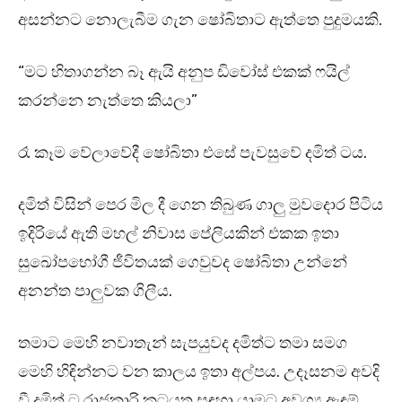
අසන්නට නොලැබීම ගැන ෂෝබිතාට ඇත්තෙ පුදුමයකි.
“මට හිතාගන්න බෑ ඇයි අනුප ඩිවෝස් එකක් ෆයිල්
කරන්නෙ නැත්තෙ කියලා”
රෑ කෑම වේලාවේදී ෂෝබිතා එසේ පැවසුවේ දමිත් ටය.
දමිත් විසින් පෙර මිල දී ගෙන තිබුණ ගාලු මුවදොර පිටිය
ඉදිරියේ ඇති මහල් නිවාස පේලියකින් එකක ඉතා
සුඛෝපභෝගී ජීවිතයක් ගෙවුවද ෂෝබිතා උන්නේ
අනන්ත පාලුවක ගිලීය.
තමාට මෙහි නවාතැන් සැපයුවද දමිත්ට තමා සමග
මෙහි හිඳින්නට වන කාලය ඉතා අල්පය. උදෑසනම අවදි
වී දමිත් ට රාජකාරි කටයුතු සඳහා යාමට අවශ්‍ය ඇඳුම්