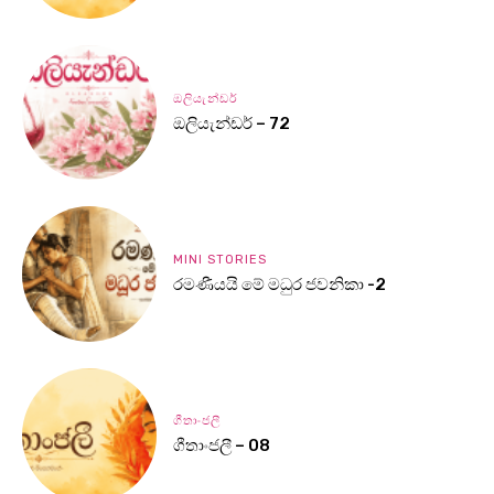
ඔලියැන්ඩර්
ඔලියැන්ඩර් – 72
MINI STORIES
රමණීයයි මේ මධුර ජවනිකා -2
ගීතාංජලී
ගීතාංජලී – 08