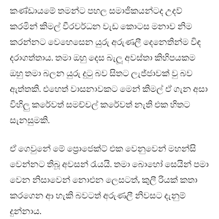
කණ්ඩායමේ තමන්ට පහල සමාජිකයන්ටද උදව්
කරමින් කිමල් වීරවර්ධන වැඩ කොටස මනාව නිම
කරන්නට වෙහෙසෙන යුරු අරුණලී දෙනෙතින්ම විඳ
දරාගත්තාය. තමා ඔහු දෙස බැලූ අවස්තා කිහිපයකම
ඔහු තමා බලන යුරු දුටු බව සිතට ලැජ්ජාවක් වු බව
ඇත්තකි. එහෙත් වාසනාවකට මෙන් කිමල් ඒ ගැන අසා
විහිලු කරේවත් සමච්චල් කරේවත් නැති එක හිතට
සැනසුමකි.
ඒ ගෙවුනේ මේ ප්‍රොජෙක්ට් එක වෙනුවෙන් මහන්සි
වෙන්නට තිබූ අවසන් රැයයි. තමා බොහෝ සෙයින් පමා
වෙන නිසාවෙන් නොඑන ලෙසටත්, කුලී රියක් කතා
කරගෙන ආ හැකි බවටත් අරුණලී නිවසට දැනුම්
දුන්නාය.