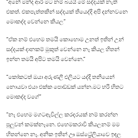
“අනේ මන්ද ආරි මට නම් බයයි මේ සද්දයක් නැති
එකත්. එකපැත්තකින් සද්දයක් තියෙද්දි අපි දන්නවනෙ
මොකද්ද වෙන්නෙ කියල”
“ඒක නම් එහෙම තමයි කොහොම උනත් ඉතින් උන්
සද්දයක් දානකම් මුකුත් වෙන්නෙ නෑ කියල හිතන්
ඉන්න තමයි අපිට තමයි වෙන්නෙ.”
“කෝකටත් ඔයා අරුණලී එලියට යද්දි තනියෙන්
නොයවා එයා එක්ක පොඩ්ඩක් යන්න.මට හරි හිතට
මොකද්ද වගේ”
“නෑ එහෙම මගටඇවිල්ල කරදරයක් නම් කරන්න
පුලුවන් කමක්නෑනෙ. එහෙමකරාවි කියලනම් මම
හිතන්නෙ නෑ. අනික ඉතින් ඌ ඔස්ට්‍රේලියාවෙ ඉඳල