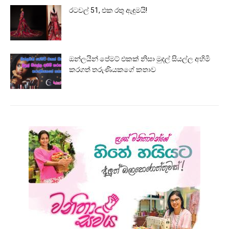
රටවල් 51, එක රතු ඇඳුමයි!
ඔන්ලයින් පේමට් එකක් නිසා මුදල් සියල්ල අහිමි
කරගත් තරුණියකගේ කතාව