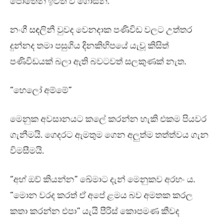
පොතෙන් ඉවත් වී ගොසිනි.
නංගී සඳලිනී වුවද වෙනදාක පණිවිඩ වලට උත්තර
දුන්නද තමා පසුගිය දිනකිහිපයේ යැවූ කිසිත්
පණිවිඩයක් බලා ඇති බවටවත් සලකුණක් නැත.
“හෙලෝ අම්මේ”
මෙනුක අවසානයට කලේ කරන්න හැකි එකම පියවර
ගැනීමයි. ගෙදරට ඇමතුම ගෙන අලුත්ම තත්ත්වය ගැන
විමසීමයි.
“අහ් ඔව් කියන්න” ඛේමාට දැන් මෙනුකව අරහං ය.
“මොන වරද කරත් ඒ අපේ ළමය බව අමතක කරල
කතා කරන්න එපා” යැයි පීරිස් කොපමණ කීවද