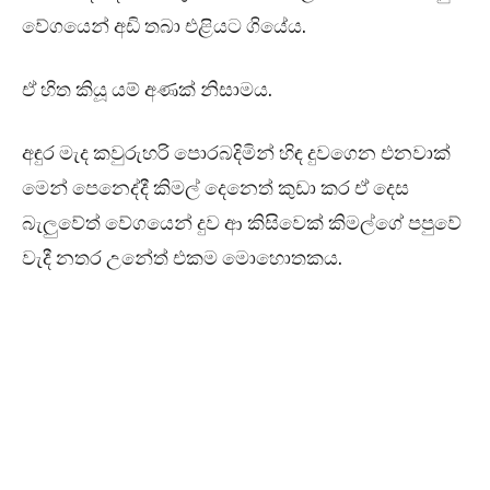
වේගයෙන් අඩි තබා එළියට ගියේය.
ඒ හිත කියූ යම් අණක් නිසාමය.
අඳුර මැද කවුරුහරි පොරබදිමින් හිඳ දුවගෙන එනවාක්
මෙන් පෙනෙද්දී කිමල් දෙනෙත් කුඩා කර ඒ දෙස
බැලුවේත් වේගයෙන් දුව ආ කිසිවෙක් කිමල්ගේ පපුවේ
වැදී නතර උනේත් එකම මොහොතකය.