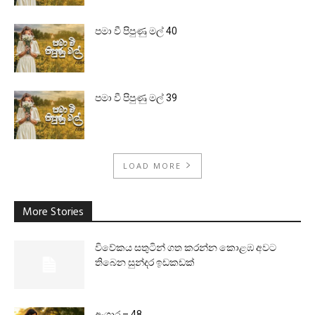
පමා වී පිපුණු මල් 40
පමා වී පිපුණු මල් 39
LOAD MORE
More Stories
විවේකය සතුටින් ගත කරන්න කොළඹ අවට
තිබෙන සුන්දර ඉඩකඩක්
අංගාර – 48