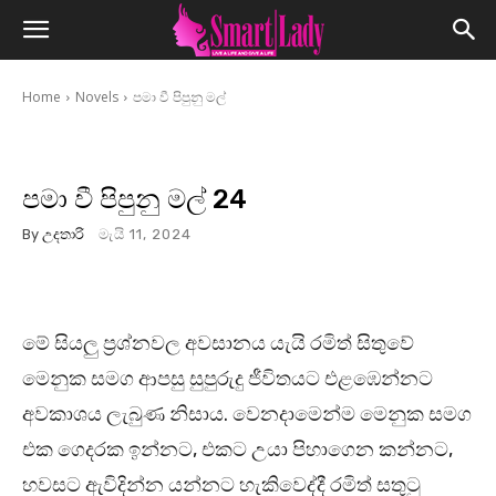
Home
Novels
පමා වී පිපුනු මල්
පමා වී පිපුනු මල් 24
By
උදතාරි
මැයි 11, 2024
මේ සියලු ප්‍රශ්නවල අවසානය යැයි රමිත් සිතුවේ
මෙනුක සමග ආපසු සුපුරුදු ජීවිතයට එළඹෙන්නට
අවකාශය ලැබුණ නිසාය. වෙනදාමෙන්ම මෙනුක සමග
එක ගෙදරක ඉන්නට, එකට උයා පිහාගෙන කන්නට,
හවසට ඇවිදින්න යන්නට හැකිවෙද්දී රමිත් සතුටු