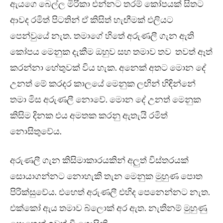
ඇයගෙ බෙල්ල මිරිකා එන්නට තරම් කෝපයක් සිතට
ආවද රමිත් පිටතින් ඒ කිසිත් හැඟීමක් එලියට
පෙන්වුයේ නැත. තමාගේ හිතේ අරුණලී ගැන ඇති
කෝපය මෙනුක දැකීම ඔහුව සහ තමාව තව තවත් ඈත්
කරන්නා හේතුවක් විය හැක. අනෙක් අතට මොන දේ
උනත් මේ කරදර කාලයේ මෙනුක ලඟින් හිඳින්නේ
තමා මිස අරුණලී නොවේ. මොන දේ උනත් මෙනුක
කිසිම දිනක එය අමතක කරනු ඇතැයි රමිත්
නොසිතුවේය.
අරුණලී ගැන කිසිමාකාරයකින් අලුත් විස්තරයක්
සොයාගන්නට නොහැකි තැන මෙනුක මුහුණ පොත
පිරික්සුවේය. එහෙත් අරුණලී එහිද පෙනෙන්නට නැත.
එක්කෝ ඇය තමාව බ්ලොක් අර ඇත. නැතිනම් මුහුණු