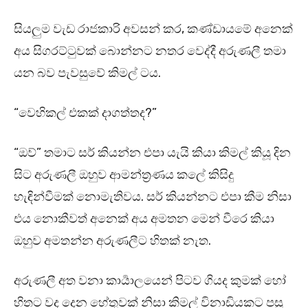
සියලුම වැඩ රාජකාරි අවසන් කර, කණ්ඩායමේ අනෙක්
අය සිගරට්ටුවක් බොන්නට නතර වෙද්දී අරුණලී තමා
යන බව පැවසුවේ කිමල් ටය.
“වෙහිකල් එකක් දාගත්තද?”
“ඔව්” තමාට සර් කියන්න එපා යැයි කියා කිමල් කියූ දින
සිට අරුණලී ඔහුව ආමන්ත්‍රණය කලේ කිසිදු
හැඳින්වීමක් නොමැතිවය. සර් කියන්නට එපා කීම නිසා
එය නොකීවත් අනෙක් අය අමතන මෙන් වීරෙ කියා
ඔහුව අමතන්න අරුණලීට හිතක් නැත.
අරුණලී අත වනා කාර්‍යාලයෙන් පිටව ගියද කුමක් හෝ
හිතට වද දෙන හේතුවක් නිසා කිමල් විනාඩියකට පසු