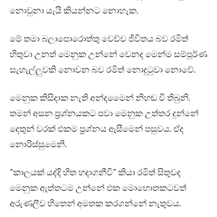
නොවුනා යැයි කියන්නට නොහැක.
මේ තමා බලාපොරොත්තු වෙච්ච ජීවිතය බව රමිත්
හිතුවා උනත් මෙනුක උන්නේ වෙනද මෙන්ම සම්පූර්ණ
සැහැල්ලුවකි නොවන බව රමිත් නොදුටුවා නොවේ.
මෙනුක කිසිදාක නැති අන්දමෛන් නිහඬ වී තිබුනි.
තමන් අසන ප්‍රශ්නයකට පවා මෙනුක උත්තර දුන්නේ
දෙතුන් වරක් එකම ප්‍රශ්නය ඇසීමෙන් පසුවය. ඒද
නොරිස්සුමෙනි.
“කාලයක් යද්දි හිත හදාගනීවි” කියා රමිත් සිතුවද
මෙනුක ඇත්තටම උන්නේ එක මොහොතකටවත්
අරුණලීව හිතෙන් අමතක කරගන්නේ නැතුවය.