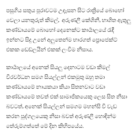
පසුගිය සතුය පුරාවටම උදෑසන සිට රාත්‍රියේ බොහෝ
වෙලා යනතුරුත් කිමල්, අරුණලී කේශිනී, භාශිත ඇතුලු
කණ්ඩායමේ බොහෝ දෙනෙක්ට කාර්‍යාලයේ රැඳී
ඉන්නට සිදු උනේ අලුතෙන්ම භාරගත් ප්‍රොජෙක්ට්
එකක ඩෙඩ්ලයින් එකක් ලංවීම නිසාය.
කාර්‍යාලයේ අනෙක් සියලු දෙනාටම වඩා කිමල්
වීරවර්ධන සමග සියල්ලන් එකමුතු ඔහු තමා
කණ්ඩායමේ නායකයා කියා සිතනවාට වඩා
කණ්ඩායමේ තවත් එක් සාමාජිකයෙකු ලෙස සිත නිසා
බවටත්, අනෙක් සියල්ලන් සමගම මහන්සි වී වැඩ
කරන පුද්ගලයෙකු නිසා බවත් අරුණලී හොඳින්ම
තේරුම්ගත්තේ මේ දින කිහිපයේය.