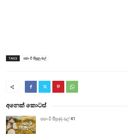
TAGS
පමා වී පිපුනු මල්
අනෙක් කොටස්
පමා වී පිපුණු මල් 41