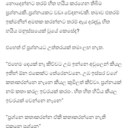
නොදෙන්නට තරම් හිත හයිය කරගෙන තිබීම
ප්‍රශ්නයකි..ප්‍රශ්නයකට වඩා වේදනාවකි. තමාව එතරම්
ඉක්මනින් අමතක කරන්නට තරම් ඇය දරදඬු, හිත
හයිය මනුස්සයෙක් වූයේ කෙසේද?
එහෙත් ඒ ප්‍රශ්නයට උත්තරයක් තමා ලඟ නැත.
“එහෙම දෙයක් නෑ කිව්වට උඹ ඉන්නෙ අවුලෙන් කියල
ඉතින් ඕන එකෙක්ට තේරෙනවනෙ. උඹ ඉස්සර වගේ
කතාකරන්නෙ නෑනෙ කියල කුමිලත් කිව්වා. ප්‍රශ්නයක්
නම් කතා කරල ඉවරයක් කරපං. හිත හිත හිටිය කියල
ඉවරයක් වෙන්නෙ නෑනෙ”
“ප්‍රශ්නෙ කතාකරන්න ඒකි කතාකරන්නෙ නැති
එකනෙ ප්‍රශ්නෙ”