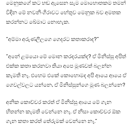
මෙනුකගේ කට හඬ ඇසෙන සැම මොහොතකම තමන්
විඳින මේ නවනිංගිරාවට හේතුව මෙනුක බව අමතක
කරන්නට ඛේමාට නොහැක.
“අම්මා අරුණලීලගෙ ගෙදරට කතාකරාද?”
“අනේ ළමයො මේ මොන කරදරයක්ද? ඒ මිනිස්සු අපිත්
එක්ක කතා කරනවා තියා අපෙ මූණවත් බලන්න
කැමති නෑ. එහෙම එකේ කොහොමද අපි ආයෙ ආයෙ ඒ
ගෙවල්වලට යන්නෙ, ඒ මිනිස්සුන්ගෙ මූණ බලන්නෙ?
අනික කොච්චර කරත් ඒ මිනිස්සු ආයෙ මේ ගැන
හිතන්න කැමති වෙන්නෙ නෑ. ඒ නිසා කොච්චර ඕක
ගැන කතා කරත් තේරුමක් වෙන්නෙ නෑ.”