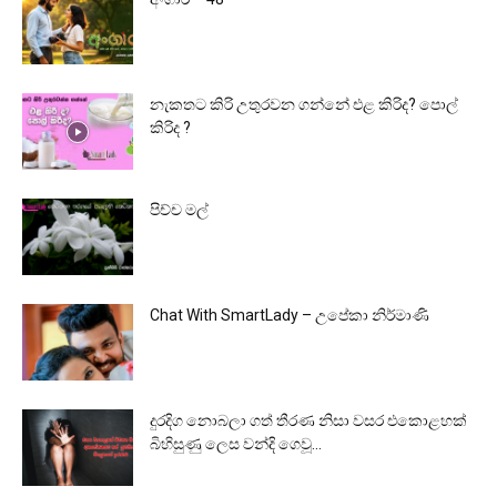
නැකතට කිරි උතුරවන ගන්නේ එළ කිරිද? පොල්
කිරිද ?
පිච්ච මල්
Chat With SmartLady – උපේකා නිර්මාණි
දුරදිග නොබලා ගත් තීරණ නිසා වසර එකොළහක්
බිහිසුණු ලෙස වන්දි ගෙවූ...