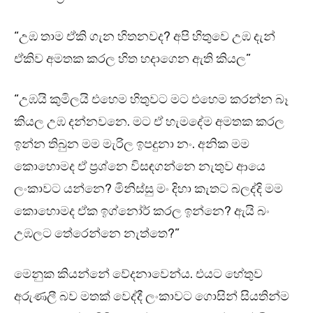
“උඹ තාම ඒකි ගැන හිතනවද? අපි හිතුවෙ උඹ දැන්
ඒකිව අමතක කරල හිත හදාගෙන ඇති කියල”
“උඹයි කුමිලයි එහෙම හිතුවට මට එහෙම කරන්න බෑ
කියල උඹ දන්නවනෙ. මට ඒ හැමදේම අමතක කරල
ඉන්න තිබුන මම මැරිල ඉපදුනා නං. අනික මම
කොහොමද ඒ ප්‍රශ්නෙ විසඳගන්නෙ නැතුව ආයෙ
ලංකාවට යන්නෙ? මිනිස්සු මං දිහා කැතට බලද්දි මම
කොහොමද ඒක ඉග්නෝර් කරල ඉන්නෙ? ඇයි බං
උඹලට තේරෙන්නෙ නැත්තෙ?”
මෙනුක කියන්නේ වේදනාවෙන්ය. එයට හේතුව
අරුණලී බව මතක් වෙද්දී ලංකාවට ගොසින් සියතින්ම