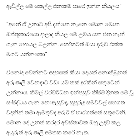
ඇවිල්ල මේ කෙල්ල එනකම් පාරෙ ඉන්න කියලය”
“අනේ ඒ උනාට අපි දන්නෙ නෑනෙ මොන මොන
ඔත්තුකාරයො දාලාද කියල මේ ලමය යන එන තැන්
ගැන හොයල බලන්න. කෝකටත් ඔයා දරුව එක්ක
මගට යන්නකො”
විනෝද වෙන්නට අදහසක් කියා දෙයක් නොතිබුනත්
අරුණලී වෙනදාට වඩා යම් තක් දුරකින් සතුටෙන්
උන්නාය. කිමල් විරවර්ධන ඉන්පසුව කිසිම දිනක මේ වූ
සංසිද්ධිය ගැන නොඇසුවද, සුපුරුදු සමච්චල් සහගත
වදනින් තමා ඇමතුවද අරුඊ ඒ භාරගත්තේ සතුටෙනි.
මොන දේ උනත් කරදර අවස්තාවක ඔහු උදව් කල
අයුරුත් අරුණලී අමතක කරේ නැත.