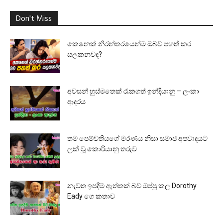
Don't Miss
කෙනෙක් නිරන්තරයෙන්ම ඔබව පහත් කර
සලකනවද?
අවසන් හුස්මතෙක් රැකගත් ඉන්දියානු – ලංකා
ආදරය
තම පෙම්වතියගේ මරණය නිසා සමාජ අපවාදයට
ලක් වූ කොරියානු තරුව
නැවත ඉපදීම ඇත්තක් බව ඔප්පු කල Dorothy
Eady ගෙ කතාව