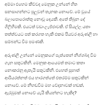
අම්මා එහෙම කිව්වද මෙනුක උන්නේ හිත
සනසාගන්නට පුලුවන් තැනක නොවේ. මේ වූයේ
බලාපොරොත්තු නොවූ දෙයකි. අතේ තිබුන දේ
ගිලිහීමකි. එයටත් වඩා ලැජ්ජාවකි. ඒ සියල්ල යතා
තත්ත්වයට පත් කරගත හැකි එකම පියවර අරුණලී හා
සම්බන්ධ වීම පමණකි.
අරුණලී උන්නේ මෙනුකගේ පැත්තෙන් නිශ්ශබ්ද වීම
ගැන සතුටකිනි. මෙනුක ආයෙමත් තමාට කතා
නොකරනු ඇතැයි සතුටකිනි. එහෙත් සුභාත්
ආරියරත්නත් එය භාරගත්තේ එතරම්ම සතුටකින්
නොවේ. මේ නිහඬවීම මහ වේදනාවක් හඬක්,
ඇරඹුමක් නොවේ යැයි කියන්නට හැකිද?