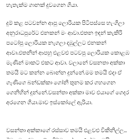
හැතැක්ම ගානක් දුවගෙන ගියා.
දුම් කළ පටවන්න ආපු ලොරියක පිටිපස්සෙ හැංගිලා
අනුරාධපුරේට එනකන් මං ආවා.එතන ඉඳන් කැකිරි
පටෝපු ලොරියක නැගලා දඹුල්ලට එනකන්
ආවා.එතනින් ආපහු එළවළු පටවපු ලොරියක කොළඹ
මැණින් මාකට් එකට ආවා. වලානේ වසනතා අක්කා
තමයි මට කන්න බොන්න දුන්නේ.මම තමයි එදා ඒ
ගෑණිගෙ බන්ඩක්කා ගෝනි තුනම කර ගහගෙන
ගෙනිහින් දුන්නේ.වසන්තා අක්කා මාව එයාගේ ගෙදර
අරගෙන ගියා.මාව ඉස්කෝලේ ඇරියා.
වසන්තා අක්කාගේ රස්සාව තමයි එළවළු විකිනිල්ල…