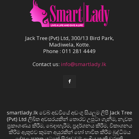
Jack Tree (Pvt) Ltd, 300/13 Bird Park,
Madiwela, Kotte.
Phone : 011 281 4449
Contact us:
info@smartlady.lk
smartlady.lk වෙබ් අඩවියේ අඩංගු සියලුම ලිපි Jack Tree
(Pvt) Ltd ලිඛිත අවසරයකින් තොරව උපුටා ගැනීම, නැවත
ප්‍රකාශණය කිරීම, බෙදාහැරීම, ප්‍රදර්ශනය කිරීම, විකාශනය
කිරීම ඇතුළුව කුමන අයුරකින් හෝ භාවිත කිරීම බුද්ධිමය
දේපල පනත යටතේ සිරදඬුවම් ලැබිය හැකි වරදකි.