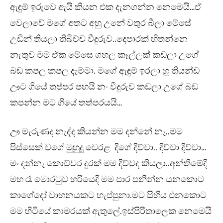
ඇඳුම් ඉරුවෙ ඇයි කියන එක දැනගන්න නෙමෙයි…ඒ
වෙලාවේ මගේ අතට අහු උනේ වතුර බීලා මේසේ
උඩින් තියලා තිබිච්ච වීදුරුව..දෙපාරක් හිතන්නෙ
නැතුව මම ඒක මේසෙ ගහල කෑල්ලක් කඩලා උගේ
බඩ කපල කපල දැම්මා. මගේ ඇඳුම් ඉරලා හූ තියන්ඩ
ඌට ගියේ තප්පර පහයි නං වීදුරුව කඩලා උගේ බඩ
කපන්න මට ගියේ තත්පරයයි…
ඌ මැරුණද නැද්ද කියන්න මම දන්නේ නෑ..මම
පිස්සෙක් වගේ මුහුදු වෙරළ දිගේ දිව්වා.. දිව්වා දිව්වා…
මං දන්නෑ කොච්චර දුරක් මම දිව්වද කියලා..අන්තිමේදි
මහ රෑ මොරටුව හරියෙදි මම පාර පනින්න යනකොට
කාගේදෝ වාහනයකට හැප්පුනා.මට සිහිය එනකොට
මම හිටියේ කාමරයක් ඇතුලේ.ඉස්පිරිතාලෙක නෙමෙයි