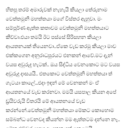
හිතපු තරම් අමාරුවක් නැහැයි කියලා තේරුනාම
වෙත්තමුනි මහත්තයා මගේ විස්තර ඇහුවා. මං
සම්පූර්ණ ඇත්ත කතාවම වෙත්තමුනි මහත්තයාට
කිව්වා.එයා තමයි ඊට පස්සේ සිරිසහන කියලා
ආයතනයක් තියෙනවා..ඒකෙ වැඩ කරමු කියලා මාව
එක්කගෙන අනුරාධපුරයට එනකන් ආවේ.මට දැන්
වයස අවුරුදු හැටක්.. ඔය සිද්ධිය වෙනකොට මට වයස
අවුරුදු දාසයයි.. එතකොට වෙත්තමුනි මහත්තයා ත්
ගැටයා කාලේ…එදා ඉඳන් මේ වෙනකන් මං ඒ
ආයතනයේ වැඩ කරනවා. මමයි යසපාල කියන අපේ
ඩ්‍රයිවරුයි විතරයි මේ ආයතනයේ වැඩ
කරන්නේ.වෙත්තමුනි මහත්තයා මේකට කොහොම
සම්බන්ධ වෙනවද කියන්න මම ඇත්තටම දන්නෙ නෑ..