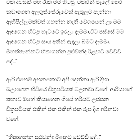
එක දවසක් මහ රෑක මම හිටපු ටකරන් පැලේ දොර
කඩාගෙන අලුගුත්තේරුවෙක් ඇතුලට පැන්නා.
ඇහිපිල්ලමක්වත් ගහන්න නැති වේගයෙන් ඌ මම
ඇඳගෙන හිටපු හැට්ටේ ඉරලා දැම්මා.ඊට පස්සේ මම
ඇඳගෙන හිටපු සාය අතින් ඇදලා බිමට දැම්මා.
මහත්තැන්නට හිතාගන්න පුළුවන්ද ඊළඟට වෙච්ච
දේ…”
ආරි එහෙම අහනකොට අපි දෙන්නා ආරි දිහා
බලාගෙන හිටියේ චිත්‍රපටියක් බලනවා වගේ. ආරියාගේ
කතාව ඔහේ කියාගෙන ගියේ හරියට ලස්සන
චිත්‍රපටියක් එකින් එක එකින් එක රූප දිග අරිනවා
වගේ.
“හිතාගන්න පුළුවන්ද ඊළඟට වෙච්චි දේ…”