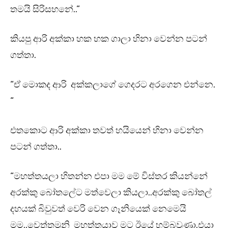
තමයි සිරිසහනේ..”
කියපු ආරි අක්කා හක හක ගාලා හිනා වෙන්න පටන්
ගත්තා.
“ඒ මොකද ආරි අක්කලාගේ ගෙදරට අරගෙන එන්නෙ.
“
එතකොට ආරි අක්කා තවත් හයියෙන් හිනා වෙන්න
පටන් ගත්තා..
“මහත්තයලා හිතන්න එපා මම මේ විස්තර කියන්නේ
අරක්කු බෝතලේට මත්වෙලා කියලා..අරක්කු බෝතල්
දහයක් බිවුවත් වෙරි වෙන ගෑනියෙක් නෙමෙයි
මම..වෙත්තමුනි මහත්තයාව මට ඊයේ හම්බවුණා.එයා