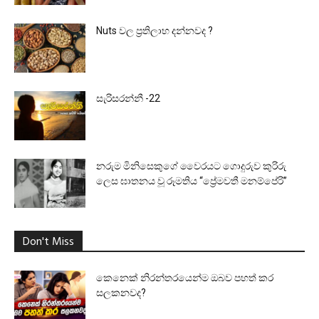
Nuts වල ප්‍රතිලාභ දන්නවද ?
සැරිසරන්නී -22
නරුම මිනිසෙකුගේ වෛරයට ගොදුරුව කුරිරු
ලෙස ඝාතනය වූ රූමතිය “ප්‍රේමවතී මනම්පේරි”
Don't Miss
කෙනෙක් නිරන්තරයෙන්ම ඔබව පහත් කර
සලකනවද?