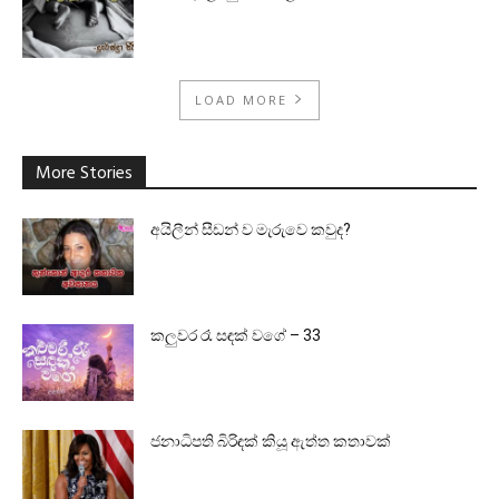
LOAD MORE
More Stories
අයිලීන් සීඩන් ව මැරුවෙ කවුද?
කලුවර රෑ සඳක් වගේ – 33
ජනාධිපති බිරිඳක් කියූ ඇත්ත කතාවක්