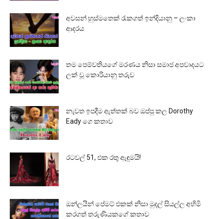
අවසන් හුස්මතෙක් රැකගත් ඉන්දියානු – ලංකා
ආදරය
තම පෙම්වතියගේ මරණය නිසා සමාජ අපවාදයට
ලක් වූ කොරියානු තරුව
නැවත ඉපදීම ඇත්තක් බව ඔප්පු කල Dorothy
Eady ගෙ කතාව
රටවල් 51, එක රතු ඇඳුමයි!
ඔන්ලයින් පේමට් එකක් නිසා මුදල් සියල්ල අහිමි
කරගත් තරුණියකගේ කතාව