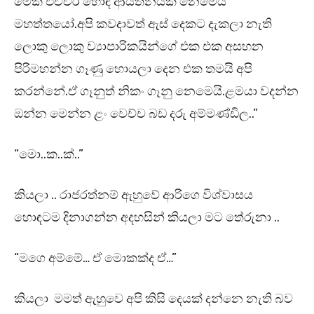
මේක එච්චර හොඳ ආයතනයක් නෙමෙයි
මහත්තයෝ.අපි කවදාවත් ඇස් දෙකට දැකලා නැති
ලොකු ලොකු ව්‍යාපාරිකයින්ගේ එක එක අසහන
පිරිමහන්න ගෑණු හොයලා දෙන එක තමයි අපි
කරන්නේ.ඒ ගෑනුත් නිකං ගෑනු නෙමෙයි.ළමයා වදන්න
ඔන්න මෙන්න ළං වෙච්ච බඩ දරු අම්මණ්ඩිල..”
“මො..ක..ක්..”
කියලා .. රාජරත්නම් ඇහුවේ ආරිගෙ විශ්වාසය
හොඳටම දිනාගන්න අදහසින් කියලා මට තේරුනා ..
“මගෙ අම්මේ… ඒ මොකක්ද ඒ…”
කියලා මමත් ඇහුවෙ අපි කිසි දෙයක් දන්නෙ නැති බව