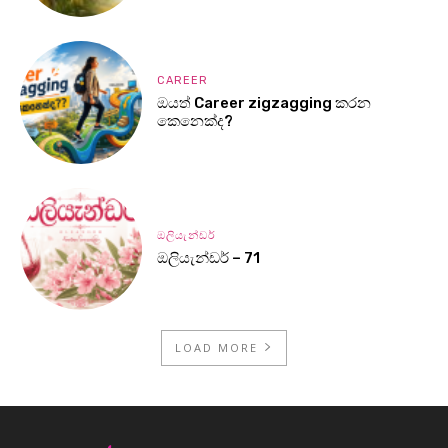
CAREER
ඔයත් Career zigzagging කරන
කෙනෙක්ද?
ඔලියැන්ඩර්
ඔලියැන්ඩර් – 71
LOAD MORE