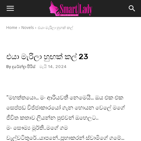
Home
Novels
එයා මැරිලා හුගක් කල්
එයා මැරිලා හුඟක් කල් 23
By
දුරේන්ද්‍රා පීරිස්
මැයි 14, 2024
“මහත්තයො… මං ආරියවතී නෙමෙයි… ඔය එක එක
සෙප්පඩ විජ්ජාකාරයෝ ගැන හොයන වෙලේ මගේ
ජීවිත කතාව ලියන්න පුළුවන් ඔහෙලට..
මං සෞම්‍ය මූර්ති..මගේ ගම
වැල්වටිතුරේ..යාපනේ..ප්‍රභාකරන් ස්වාමිගේ ගමේ…