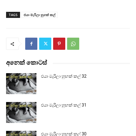
TAGS
එයා මැරිලා හුගක් කල්
අනෙක් කොටස්
එයා මැරිලා හුඟක් කල් 32
එයා මැරිලා හුඟක් කල් 31
එයා මැරිලා හුඟක් කල් 30