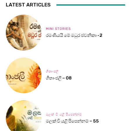
LATEST ARTICLES
MINI STORIES
රමණීයයි මේ මධුර ජවනිකා -2
ගීතාංජලී
ගීතාංජලී – 08
මලක් වී යළි පිපෙන්නම්
මලක් වී යළි පිපෙන්නම් – 55