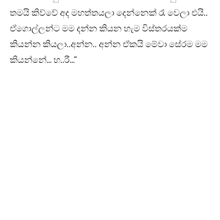
තමයි කිව්වේ අද මහත්තයලා දෙන්නෙක් රෑ වෙලා එයි..
ඒගොල්ලන්ට මම දන්න කියන හැම විස්තරයක්ම
කියන්න කියලා..අන්න.. අන්න ඒකයි මේවා සේරම මම
කියන්නේ… හ..රී…”