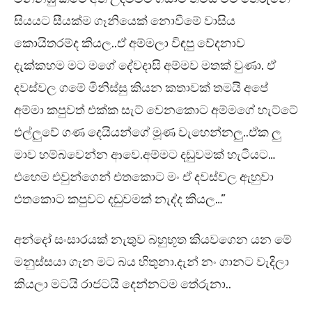
සියයට සීයක්ම ගෑනියෙක් නොවීමේ වාසිය
කොයිතරම්ද කියල..ඒ අම්මලා විඳපු වේදනාව
දැක්කහම මට මගේ දේවදාසි අම්මව මතක් වුණා. ඒ
දවස්වල ගමේ මිනිස්සු කියන කතාවක් තමයි අපේ
අම්මා කපුවත් එක්ක සැට් වෙනකොට අම්මගේ හැට්ටේ
එල්ලුවේ ගණ දෙයියන්ගේ මූණ වැහෙන්නලු..ඒක ලු
මාව හම්බවෙන්න ආවෙ.අම්මට දඩුවමක් හැටියට…
එහෙම එවුන්ගෙන් එතකොට මං ඒ දවස්වල ඇහුවා
එතකොට කපුවට දඬුවමක් නැද්ද කියල…”
අන්දෝ සංසාරයක් නැතුව බහුභූත කියවගෙන යන මේ
මනුස්සයා ගැන මට බය හිතුනා.දැන් නං ගානට වැදිලා
කියලා මටයි රාජටයි දෙන්නටම තේරුනා..