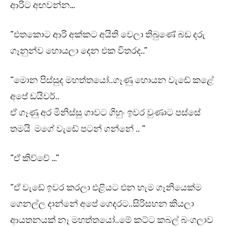
ආරිට අඟවන්න…
“එතකොට ආරි අක්කට අයිති වෙලා තිබුණේ බඩ දරු
ගෑනුන්ව හොයලා දෙන එක විතරද..”
“මොන පිස්සුද මහත්තයෝ..ගෑණු හොයන වැඩේ කළේ
අපේ ඩයිවර්..
ඒ ගෑණු අර මිනිස්සු ගාවට ගිහුං ඉවර වුණාට පස්සේ
තමයි මගේ වැඩේ පටන් ගන්නේ .. “
“ඒ කිව්වේ …”
“ඒ වැඩේ ඉවර කරලා එළියට එන හැම ගෑනියෙක්ම
ගෙනල්ල දාන්නේ අපේ ගෙදරට..සිරිසහන කියලා
ආයතනයක් නෑ මහත්තයෝ..මේ කට්ට කබල් බංගලාව