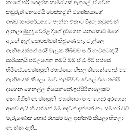
කාගේ හරි ගෙදරක කාමරයක් ඇතුලේ..ඒ වෙන
කවුරුත් නෙමෙයි වෙත්තමුනි මහත්තයාගේ
ගබඩාකාමරේ…ගෙට පැන්න එකාට වීදුරු කටුවෙන්
ඇනලා මුහුදු වෙරළ දිගේ දුවගෙන යනකොට මගේ
ඇඟේ නූල් පොටක්වත් තිබුණෙ නෑ. වැල්ලෙ
ගෑනියෙක්ගේ රෙදි වැලක තිබිච්ච සාරි හැට්ටෙකුයි
සාරියකුයි පටලගෙන තමයි මම ඒ රෑ ඊට පස්සේ
හිටියේ..වෙත්තමුනි මහත්තයා හිතල තියෙන්නෙත් මම
ගෑනියෙක් කියලා..මාව හැප්පිච්ච වෙලේ එයා තමයි
දාගෙන ගෙනල්ල තියෙන්නේ.ඉස්පිරිතාලෙකට
නොගිහින් වෙත්තමුනි මහත්තයා මාව ගෙදර අරගෙන
ආවෙ ඇයි කියන්නේ මම අදටත් දන්නේ නෑ. සමහර විට
මැරුණොත් හොර රහසම වල දාන්නම් කියලා හිතලා
වෙන්න ඇති…