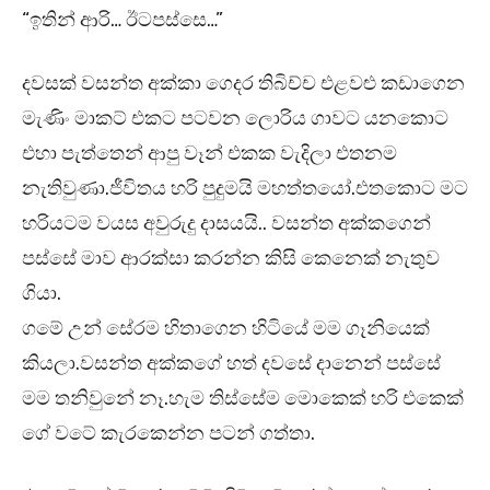
“ඉතින් ආරි… ඊටපස්සෙ…”
දවසක් වසන්ත අක්කා ගෙදර තිබිච්ච එළවළු කඩාගෙන
මැණිං මාකට් එකට පටවන ලොරිය ගාවට යනකොට
එහා පැත්තෙන් ආපු වෑන් එකක වැදිලා එතනම
නැතිවුණා.ජීවිතය හරි පුදුමයි මහත්තයෝ.එතකොට මට
හරියටම වයස අවුරුදු දාසයයි.. වසන්ත අක්කගෙන්
පස්සේ මාව ආරක්සා කරන්න කිසි කෙනෙක් නැතුව
ගියා.
ගමේ උන් සේරම හිතාගෙන හිටියේ මම ගෑනියෙක්
කියලා.වසන්ත අක්කගේ හත් දවසේ දානෙන් පස්සේ
මම තනිවුනේ නෑ.හැම තිස්සේම මොකෙක් හරි එකෙක්
ගේ වටේ කැරකෙන්න පටන් ගත්තා.