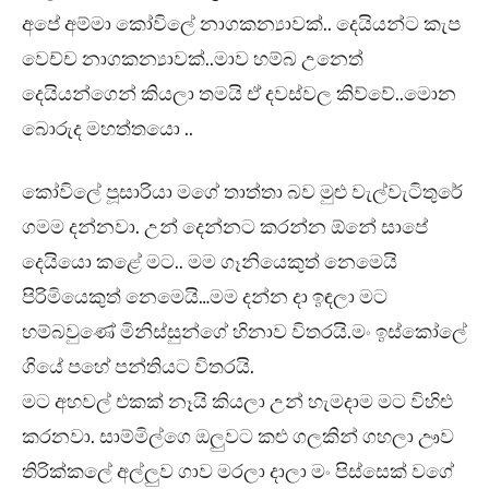
අපේ අම්මා කෝවිලේ නාගකන්‍යාවක්.. දෙයියන්ට කැප
වෙච්ච නාගකන්‍යාවක්..මාව හම්බ උනෙත්
දෙයියන්ගෙන් කියලා තමයි ඒ දවස්වල කිව්වේ..මොන
බොරුද මහත්තයො ..
කෝවිලේ පූසාරියා මගේ තාත්තා බව මුළු වැල්වැටිතුරේ
ගමම දන්නවා. උන් දෙන්නට කරන්න ඕනේ සාපේ
දෙයියො කළේ මට.. මම ගෑනියෙකුත් නෙමෙයි
පිරිමියෙකුත් නෙමෙයි…මම දන්න දා ඉඳලා මට
හම්බවුණේ මිනිස්සුන්ගේ හිනාව විතරයි.මං ඉස්කෝලේ
ගියේ පහේ පන්තියට විතරයි.
මට අහවල් එකක් නෑයි කියලා උන් හැමදාම මට විහිළු
කරනවා. සාම්මිල්ගෙ ඔලුවට කළු ගලකින් ගහලා ඌව
තිරික්කලේ අල්ලුව ගාව මරලා දාලා මං පිස්සෙක් වගේ