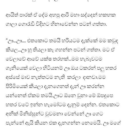
ආයිත් පාරක් ඒ දේම අහපු ආරි මහා සද්දෙන් හකහක
ගාලා ගොරෑඩි විදිහට හිනාවෙන්න පටන් ගත්තා.
“ඌ…ඌ…. එතකොට තමයි හරියටම දැක්කේ මම කවුද
කියල…ඌ හූ තියලා කෑ ගහන්න පටන් ගත්තා. මට ඒ
වෙලාවේ ආවේ යක්ෂ තරහක්…මම හැබෑවටම
ගෑනියෙක් වෙලා හිටියනම් ඌ ඔය ටකරන් පලු හතර
අස්සේ මාව නැත්තටම නැති කරලා දානවා.මම
පිරිමියෙක් කියලා දැනගෙනත් දැන් ඌ කරන්න
යන්නෙත් ඒකම තමයි.ඌට ඕනෙ වුනා මේ ඕපදූපෙ
හතර වටේ ඉන්න හැමෝටම දැනුම් දෙන්න. එතකොට
අනික් මිනිස්සුන්ට වුවමනා වෙන්නේ ඌ ගෙට
පැන්නේ ඇයි කියන එක දැනගන්න නෙමෙයි. ඌ මගේ