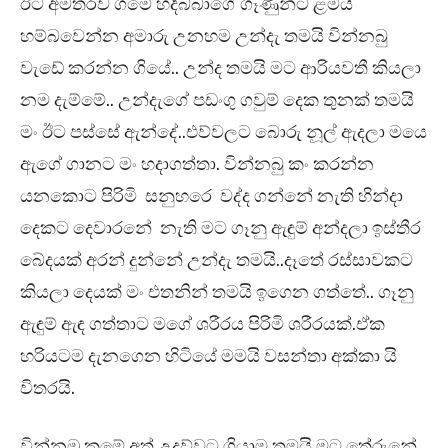
ඊට අමතරව ගමේ හදිබ්බාගේ ගෑණුන්ට ළමයි
හම්බවෙන්න අමාරු උනහම උන්දැ තමයි වින්නබු
වැඩේ කරන්න ගියේ.. උන්ද තමයි මට ආරියවතී කියලා
නම දැම්මේ.. උන්දැගේ පඩංගු ගවුම් දෙක තුනක් තමයි
මං ඊට පස්සේ ඇන්දේ..එව්වලට බොරු නූල් ඇදලා මයෙ
ඇගේ ගානට මං හදාගත්තා. වින්නබු කං කරන්න
යනකොට පිරිමි සනුහරෙ වද්ද ගන්නේ නැති හින්දා
දෙකට දෙවාරනේ නැති මට ගෑනු ඇඳුම් අන්දලා ඉස්තීර
බේදයක් අරන් දුන්නේ උන්දැ තමයි..දෑතේ රස්සාවකට
කියලා දෙයක් මං එතනින් තමයි ඉගෙන ගත්තේ.. ගෑනු
ඇඳුම් ඇඳ ගත්තාට මගේ ශරීරය පිරිමි ශරීරයක්.ඒක
හරියටම දැනගෙන හිටියේ මමයි වසන්තා අක්කා යි
විතරයි.
වින්නඹු කමේ අත් උදව්වට ගියාම තමයි මට තේරුනේ