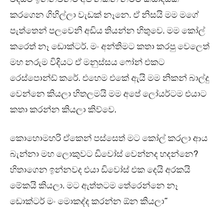
කරගෙන ගිහිල්ලා වැඩක් නෑනෙ. ඒ නිසයි මම මගේ
පැත්තෙන් පලවෙනි අඩිය තියන්න හිතුවෙ. මම කෝල්
කරෙත් නෑ ඩොක්ටර්. මං අන්තිමට කතා කරපු වෙලෙත්
මහ නරුම විදියට ඒ මනුස්සය ෆෝන් එකට
රෙස්පොන්ඩ් කරේ. එහෙම එකේ ඇයි මම නිකන් බාල්දු
වෙන්නෙ කියලා හිතලමයි මම අපේ ලෝයර්ටම එයාට
කතා කරන්න කියලා කිව්වෙ.
කොහොමහරි ඒකෙන් පස්සෙත් මට කෝල් කරලා ආය
බැන්නා මහ ලොකුවට ඩිවෝස් වෙන්නද හදන්නෙ?
හිතාගෙන ඉන්නවද එයා ඩිවෝස් එක දෙයි අරකයි
මේකයි කියලා. මට ඇත්තටම තේරෙන්නෙ නෑ
ඩොක්ටර් මං මොකද්ද කරන්න ඕන කියලා”