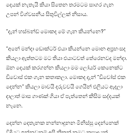
දෙයක් නැතැයි කියා සිතෙන තරමටම සාගර ගැන
උපන් විශ්වසනීය සිතුවිල්ලක් නිසාය.
“දැන් හස්බන්ඩ් මොකද මේ ගැන කියන්නෙ?”
“අනේ මන්දා ඩොක්ටර් එයා කියන්නෙ මොන අප්‍රභංසද
කියලා ඇත්තටම මට තියා එයාටවත් තේරෙනවද මන්දා.
ඕන දෙයක් කරගන්න කියලා මම ලෝයර් කෙනෙක්ට
ඩිවොස් එක ගැන කතාකලා. මොකද දැන් “ඩිවෝස් එක
දෙන්න” කියලා මාවයි දරුවවයි ගෙයින් එලියට ඇදලා
දාලාත් මාස ගාණක් ගියා ඒ පැත්තෙන් කිසිම සද්දයක්
නෑනෙ.
දෙන්න දෙතැනක නන්නාදුනන මිනිස්සු දෙන්නෙක්
විදියට ඉන්නවනම් අපි නිකන් නමට කසාදයක්