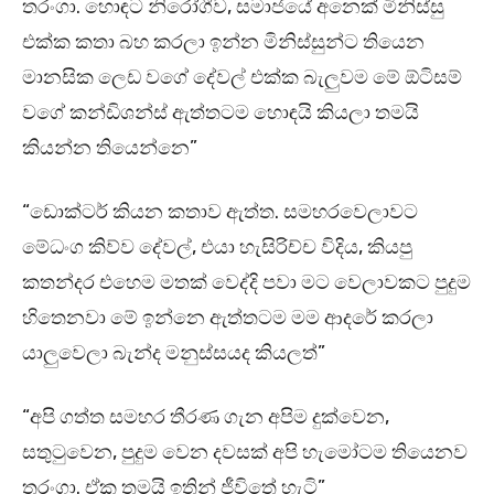
තරංගා. හොඳට නිරෝගීව, සමාජයේ අනෙක් මිනිස්සු
එක්ක කතා බහ කරලා ඉන්න මිනිස්සුන්ට තියෙන
මානසික ලෙඩ වගේ දේවල් එක්ක බැලුවම මේ ඕටිසම්
වගේ කන්ඩිශන්ස් ඇත්තටම හොඳයි කියලා තමයි
කියන්න තියෙන්නෙ”
“ඩොක්ටර් කියන කතාව ඇත්ත. සමහරවෙලාවට
මේධංග කිව්ව දේවල්, එයා හැසිරිච්ච විදිය, කියපු
කතන්දර එහෙම මතක් වෙද්දි පවා මට වෙලාවකට පුදුම
හිතෙනවා මේ ඉන්නෙ ඇත්තටම මම ආදරේ කරලා
යාලුවෙලා බැන්ද මනුස්සයද කියලත්”
“අපි ගත්ත සමහර තීරණ ගැන අපිම දුක්වෙන,
සතුටුවෙන, පුදුම වෙන දවසක් අපි හැමෝටම තියෙනව
තරංගා. ඒක තමයි ඉතින් ජීවිතේ හැටි”