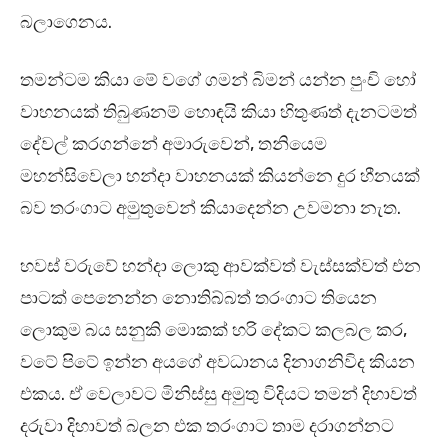
බලාගෙනය.
තමන්ටම කියා මේ වගේ ගමන් බිමන් යන්න පුංචි හෝ
වාහනයක් තිබුණනම් හොඳයි කියා හිතුණත් දැනටමත්
දේවල් කරගන්නේ අමාරුවෙන්, තනියෙම
මහන්සිවෙලා හන්දා වාහනයක් කියන්නෙ දුර හීනයක්
බව තරංගාට අමුතුවෙන් කියාදෙන්න උවමනා නැත.
හවස් වරුවේ හන්දා ලොකු ආවක්වත් වැස්සක්වත් එන
පාටක් පෙනෙන්න නොතිබ්බත් තරංගාට තියෙන
ලොකුම බය සනුකි මොකක් හරි දේකට කලබල කර,
වටේ පිටේ ඉන්න අයගේ අවධානය දිනාගනිවිද කියන
එකය. ඒ වෙලාවට මිනිස්සු අමුතු විදියට තමන් දිහාවත්
දරුවා දිහාවත් බලන එක තරංගාට තාම දරාගන්නට