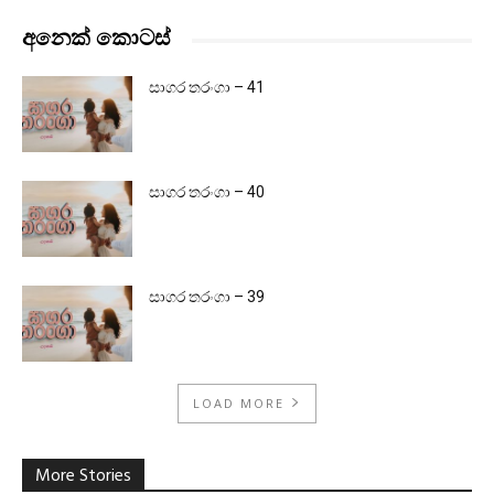
අනෙක් කොටස්
සාගර තරංගා – 41
සාගර තරංගා – 40
සාගර තරංගා – 39
LOAD MORE
More Stories