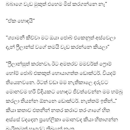
බබාගෙ වැඩ මුකුත් එහෙම මිස් කරගන්නෙ නෑ”
“ඒක හොඳයි”
“ශ්‍යාමනී කිව්වා මට ඔයා ජොබ් එකෙනුත් අස්වෙලා
දැන් ෆ්‍රීලාන්ස් වගේ තමයි වැඩ කරන්නෙ කියලා”
“ෆ්‍රීලාන්සුත් කරනවා, ඊට අමතරව මමවර්ක් ෆ්‍රොම්
හෝම් ජොබ් එකකුත් හොයාගත්ත ඩොක්ටර්. වියදම්
තියෙනවනෙ. ඊටත් වඩා මම නැතිකාලෙ දරුවට
මොනවම හරි විදියකට හොඳට ජීවත්වෙන්න මම හම්බු
කරලා තියන්න ඕනනෙ ඩොක්ටර්. නැත්තම් ඉතින්…”
කියා කතාව එතනින් නතර කරාට තරංගාගේ හිත
අස්සේ වදදෙන ප්‍රහේලිකා මොනවද කියා හිතාගන්න
බැරිකමක් සාගරට තිබුනේ නැත.