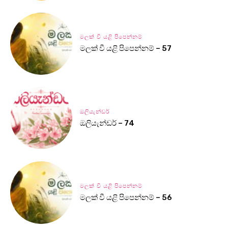
මලක් වී යළි පිපෙන්නම්
මලක් වී යළි පිපෙන්නම් – 57
ඔලියැන්ඩර්
ඔලියැන්ඩර් – 74
මලක් වී යළි පිපෙන්නම්
මලක් වී යළි පිපෙන්නම් – 56