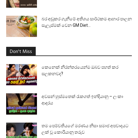
බර අඩුකර ගැනීමේ අතිශය සාර්ථකම ආහාර පාලන
සැලැස්මක් වෙන GM Diet...
Don't Miss
කෙනෙක් නිරන්තරයෙන්ම ඔබව පහත් කර
සලකනවද?
අවසන් හුස්මතෙක් රැකගත් ඉන්දියානු – ලංකා
ආදරය
තම පෙම්වතියගේ මරණය නිසා සමාජ අපවාදයට
ලක් වූ කොරියානු තරුව