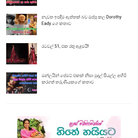
නැවත ඉපදීම ඇත්තක් බව ඔප්පු කල Dorothy
Eady ගෙ කතාව
රටවල් 51, එක රතු ඇඳුමයි!
ඔන්ලයින් පේමට් එකක් නිසා මුදල් සියල්ල අහිමි
කරගත් තරුණියකගේ කතාව