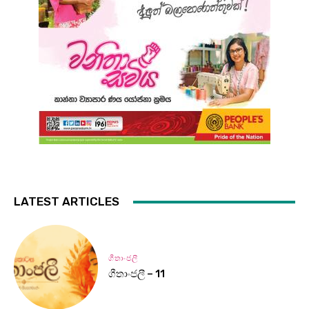
LATEST ARTICLES
ගීතාංජලී
ගීතාංජලී – 11