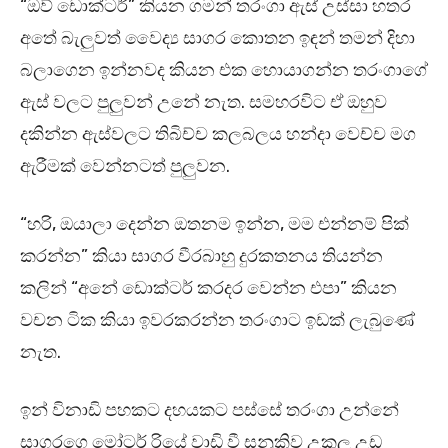
“ඔව් ඩොක්ටර්” කියන ගමන් තරංගා ඇස් උස්සා හතර
අතේ බැලුවත් වෛද්‍ය සාගර කොතන ඉඳන් තමන් දිහා
බලාගෙන ඉන්නවද කියන එක හොයාගන්න තරංගාගේ
ඇස් වලට පුලුවන් උනේ නැත. සමහරවිට ඒ ඔහුව
දකින්න ඇස්වලට තිබිච්ච කලබලය හන්දා වෙච්ච මග
ඇරීමක් වෙන්නටත් පුලුවන.
“හරි, ඔයාලා දෙන්න ඔතනම ඉන්න, මම එන්නම් පික්
කරන්න” කියා සාගර වීරබාහු දුරකතනය තියන්න
කලින් “අනේ ඩොක්ටර් කරදර වෙන්න එපා” කියන
වචන ටික කියා ඉවරකරන්න තරංගාට ඉඩක් ලැබුණේ
නැත.
ඉන් විනාඩි පහකට දහයකට පස්සේ තරංගා උන්නේ
සාගරගෙ මෝටර් රියේ වාඩි වී සනුකිව උකුල උඩ