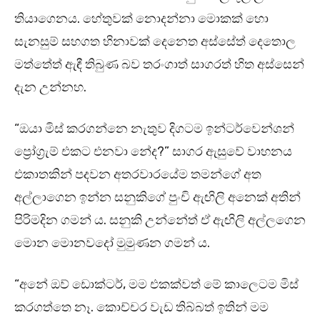
තියාගෙනය. හේතුවක් නොදන්නා මොකක් හො
සැනසුම් සහගත හිනාවක් දෙනෙත අස්සේත් දෙතොල
මත්තේත් ඇඳී තිබුණ බව තරංගාත් සාගරත් හිත අස්සෙන්
දැන උන්නහ.
“ඔයා මිස් කරගන්නෙ නැතුව දිගටම ඉන්ටර්වෙන්ශන්
ප්‍රෝග්‍රැම් එකට එනවා නේද?” සාගර ඇසුවේ වාහනය
එකාතකින් පදවන අතරවාරයේම තමන්ගේ අත
අල්ලාගෙන ඉන්න සනුකිගේ පුංචි ඇඟිලි අනෙක් අතින්
පිරිමදින ගමන් ය. සනුකි උන්නේත් ඒ ඇඟිලි අල්ලගෙන
මොන මොනවදෝ මුමුණන ගමන් ය.
“අනේ ඔව් ඩොක්ටර්, මම එකක්වත් මේ කාලෙටම මිස්
කරගත්තෙ නෑ. කොච්චර වැඩ තිබ්බත් ඉතින් මම