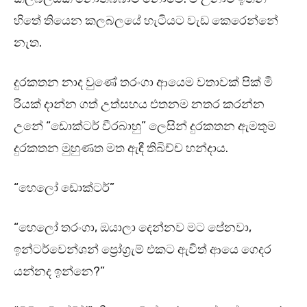
හිතේ තියෙන කලබලයේ හැටියට වැඩ කෙරෙන්නේ
නැත.
දුරකතන නාද වුණේ තරංගා ආයෙම වතාවක් පික් මී
රියක් දාන්න ගත් උත්සහය එතනම නතර කරන්න
උනේ “ඩොක්ටර් වීරබාහු” ලෙසින් දුරකතන ඇමතුම
දුරකතන මුහුණත මත ඇඳී තිබිච්ච හන්දාය.
“හෙලෝ ඩොක්ටර්”
“හෙලෝ තරංගා, ඔයාලා දෙන්නව මට පේනවා,
ඉන්ටර්වෙන්ශන් ප්‍රෝග්‍රැම් එකට ඇවිත් ආයෙ ගෙදර
යන්නද ඉන්නෙ?”