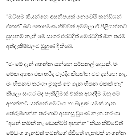
“ඕටිසම් කියන්නෙ අසනීපයක් නෙවෙයි කන්ඩිශන්
එකක්” බව කොපමණ කිව්වත් අම්මලා ඒ පිළිගන්නට
සූදානම් නැති මේ සාගර එරටදීත් මෙරටදිත් ඕන තරම්
අත්දැකිම්වලට මුහුණ දී තිබේ.
“මං මේ දැන් අහන්න යන්නෙ පර්සනල් දෙයක්. මං
මේක අහන එක හරිද වැරදිද කියන්න මම දන්නෙ නැ.
මං හිතනව තරංගා මුකුත් මේ ගැන හිතන එකක් නෑ”
කියලා සාගර මද පැකිලිමක් එක්ක අහද්දීම ඔහු මේ
අහන්නට යන්නේ මේධංග හා බැඳුණ යමක් ගැන
තේරුම්ගන්න තරංගාට අපහසු වුණේ නැත. තරංගා
“අනේ කමක් නැ ඩොක්ටර් අහන්න” කියා කිව්වේත්
මේධංග ගැනවත් තමන්ගේ ජීවිතේ ගැනවත් හංගන්න