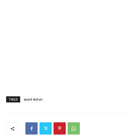
TAGS
සාගර තරංගා