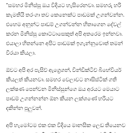
“සමහර මිනිස්සු ඔය විදියට හැසිරෙනවා. සමහරු හරි
කැමතියි තරංගා තව කෙනෙක්ට පාඩමක් උගන්වන්න.
එහෙම අනුන්ට පාඩම් උගන්වන්න හිතාගෙන දේවල්
කරන මිනිස්සු කොට්ටාසෙකුත් අපි අතරෙම ඉන්නවා.
එයාලා හිතන්නෙ අපිට පාඩමක් ඉගැන්නුවොත් තමන්
වීරයා කියලා.
ඕවට අපි අර පැසිව් ඇග්‍රෙශන්, වින්ඩික්ටිව් බිහේවියර්
කියලත් කියනවා. සමහර වෙලාවට නාසිස්ටික් ගති
ලක්ෂණ පෙන්වන මිනිස්සුන්ගෙ ඔය අරයට මෙයාට
පාඩම් උගන්නන්න ඕන කියන ලක්ශණේ හරියට
දකින්න පුලුවන්.
අපි හැමෝටම එක එක විදියෙ මානසික ලෙඩ තියෙනව