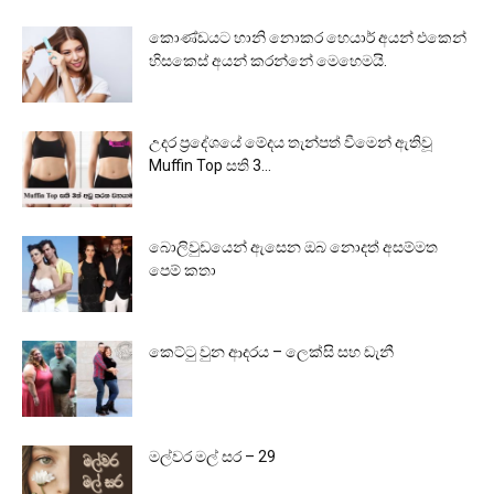
කොණ්ඩයට හානි නොකර හෙයාර් අයන් එකෙන්
හිසකෙස් අයන් කරන්නේ මෙහෙමයි.
උදර ප්‍රදේශයේ මේදය තැන්පත් වීමෙන් ඇතිවූ
Muffin Top සති 3...
බොලිවුඩයෙන් ඇසෙන ඔබ නොදත් අසම්මත
පෙම් කතා
කෙට්ටු වුන ආදරය – ලෙක්සි සහ ඩැනී
මල්වර මල් සර – 29