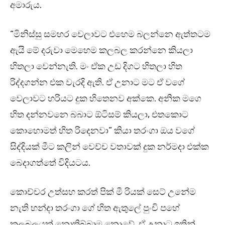
අමාරුය.
“මිනිස්සු සමහර වෙලාවට එහෙම බලන්නෙ ඇත්තටම
ඇයි මේ දරුවා මෙහෙම කලබල කරන්නෙ කියලා
හිතලා වෙන්නැති. මං ඒක උඩ දිගට හිතලා හිත
රිද්දගන්න එක වැරදි ඇති. ඒ උනාට මට ඒ වගේ
වෙලාවට හරියට දුක හිතෙනව අක්කෙ. අනික මගෙ
හිත දන්නවනෙ බබාට ඕටිසම් කියලා, එතකොට
කොහොමත් හිත රිදෙනවා” කියා තරංගා ඔය වගේ
සිද්දියක් මීට කලින් වෙච්ච වතාවක් දුක නර්මදා එක්ක
බෙදාගත්තේ විදියටය.
කොච්චර උත්සහ කරත් පික් මී රියක් සෙට් උනේම
නැති හන්දා තරංගා ගේ හිත ඇතුලේ පුංචි පහේ
කලබලයක් නොතිබ්බාම නොවේ. ඒ උනාට ඉතින්