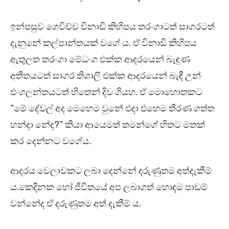
ඉන්පසුව ගෙවිච්ච විනාඩි කිහිපය තරංගාටත් සාගරටත්
දැනුනේ කල්පාන්තයක් වගේ ය. ඒ විනාඩි කිහිපය
ඇතුලත තරංගා මේධංග එක්ක ආදරයෙන් බැඳුණ
අතීතයටත් සාගර තිශාලි එක්ක ආදරයෙන් බැඳී උන්
එංගලන්තයටත් හිතෙන් දිව ගියහ. ඒ මොහොතකට
“මේ දේවල් අද මෙහෙම වුනේ එදා එහෙම තීරණ ගත්ත
හන්දා නේද?” කියා ආයෙමත් තමන්ගේ හිතට මතක්
කර දෙන්නට වගේය.
ආදරය වෙලාවකට ලබා දෙන්නේ දරුණුතම අත්දැකීම්‍
ය.කෙදිනක හෝ ජීවිතයේ අප ලබාගත් හොඳම පාඩම්
වන්නේද ඒ දරුණුතම අත් දැකීම්‍ ය.