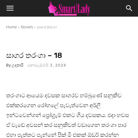
Home
Novels
සාගර තරංගා
සාගර තරංගා – 18
By
උදතාරි
නොවැම්බර් 3, 2024
තරංගාට ආයෙම දවසක සාගරව හම්බුණේ සනුකිව
එක්කරගෙන රෝහලේ පැවැත්වෙන අර්ලි
ඉන්ටවෙන්ශන් ප්‍රෝග්‍රැම් එකට ගිය දවසකය. එදා හවස
ඒ වැඩේ අවසන් කර සනුකිවත් වඩාගෙන තරංගා පාර
එහා පැත්තට පැන්නේ පික් මී එකක් ඕඩර් කරන්න