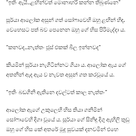
“ඉතිං ඇයි…ළඟින්වත් මොනාහරි කන්න තිබුණනෙ”
සූර්යා ආලෝක අසුන් ගත් සෝෆාවෙහි ඔහු ළඟින් හිඳ,
වෙහෙසට පත් බව පෙනෙන ඔහු ගේ හිස පිරිමැද්දා ය.
“කනවද…නැත්තං ජූස් එකක් බීල ඉන්නවද”
කියමින් සූර්යා නැගිටින්නට ගියා ය. ආලෝක ඇය ගේ
අතනින් ඇද ඇය ව නැවත අසුන් ගත කරවූයේ ය.
“ඉතිං බඩගිනි ඇතිනෙ දවල්ටත් කාල නැත්තං”
ආලෝක ඇගේ උකුලෙහි හිස තියා ගනිමින්
සෝෆාවෙහි දිගා වූයේ ය. සූර්යා ගේ සිනිඳු දිගු ඇඟිලි තුඩු
ඔහු ගේ හිස කේ අතරේ මුදු සුවයක් දනවමින් එහෙ