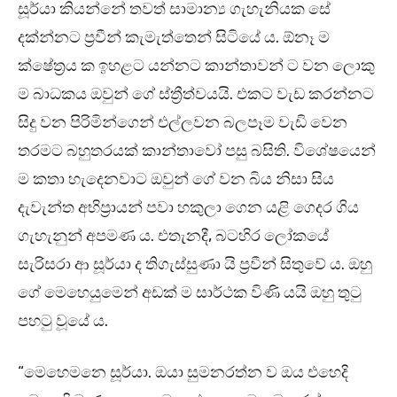
සූර්යා කියන්නේ තවත් සාමාන්‍ය ගැහැනියක සේ
දක්න්නට ප්‍රවීන් කැමැත්තෙන් සිටියේ ය. ඕනෑ ම
ක්ෂේත්‍රය ක ඉහළට යන්නට කාන්තාවන් ට වන ලොකු
ම බාධකය ඔවුන් ගේ ස්ත්‍රීත්වයයි. එකට වැඩ කරන්නට
සිදු වන පිරිමින්ගෙන් එල්ලවන බලපෑම වැඩි වෙන
තරමට බහුතරයක් කාන්තාවෝ පසු බසිති. විශේෂයෙන්
ම කතා හැදෙනවාට ඔවුන් ගේ වන බිය නිසා සිය
දැවැන්ත අභිප්‍රායන් පවා හකුලා ගෙන යළි ගෙදර ගිය
ගැහැනුන් අපමණ ය. එතැනදී, බටහිර ලෝකයේ
සැරිසරා ආ සූර්යා ද තිගැස්සුණා යි ප්‍රවීන් සිතුවේ ය. ඔහු
ගේ මෙහෙයුමෙන් අඩක් ම සාර්ථක විණි යයි ඔහු තුටු
පහටු වූයේ ය.
“මෙහෙමනෙ සූර්යා. ඔයා සුමනරත්න ව ඔය එහෙදි