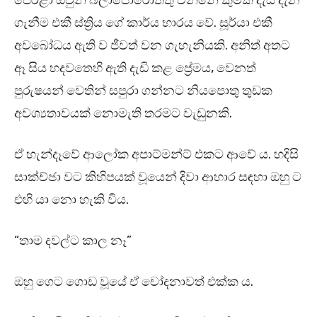
පෙරළා ඔවුන් බලාපොරොත්තු වන්නේ කුමක් දැයි දැන
ගැනීම එකී ස්ත්‍රිය ගේ කාර්ය භාරය වේ. සූර්යා එකී
අවබෝධය ඇති ව ජීවත් වන ගැහැනියකි. අනිත් අතට
ඈ සිය හදවතෙහි ඇති දැඩි කළ ප්‍රේමය, වෙනත්
පුරුෂයන් වෙතින් සපුරා ගන්නට නියපොතු තුඩක
අවශ්‍යතාවයක් නොමැති තරමට වැඩුනකි.
ඒ හැන්දෑවේ ආලෝක අපාට්මන්ට් එකට ආවේ ය. හදිසි
සාක්ච්ඡා වට කිහිපයක් වූයෙන් දිවා ආහාර සඳහා ඔහු ට
එහි යා නො හැකි විය.
“තාම දවල්ට කාල නෑ”
ඔහු ගෙට ගොඩ වූයේ ඒ චෝදනාවත් එක්ක ය.