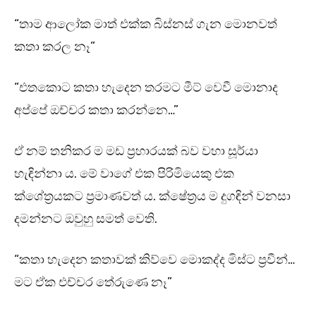
“තාම ආලෝක මාත් එක්ක බිස්නස් ගැන මොනවත්
කතා කරල නෑ”
“එතකොට කතා හැදෙන තරමට මීට් වෙවී මොනාද
අප්පේ ඔච්චර කතා කරන්නෙ…”
ඒ නම් තනිකර ම මඩ ප්‍රහාරයක් බව වහා සූර්යා
හැඳින්නා ය. මේ වාගේ එක පිරිමියෙකු එක
ක්ශේත්‍රයකට ප්‍රමාණවත් ය. ක්ෂේත්‍රය ම දුගඳින් වනසා
දමන්නට ඔවුහු සමත් වෙති.
“කතා හැදෙන කතාවක් කිව්වෙ මොකද්ද මිස්ට ප්‍රවීන්…
මට ඒක එච්චර තේරුණෙ නෑ”