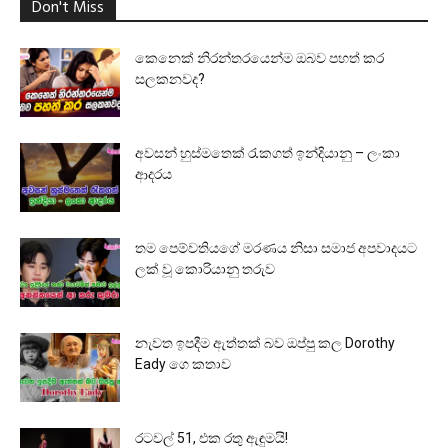
Don't Miss
කෙනෙක් නිරන්තරයෙන්ම ඔබව පහත් කර
සලකනවද?
අවසන් හුස්මතෙක් රැකගත් ඉන්දියානු – ලංකා
ආදරය
තම පෙම්වතියගේ මරණය නිසා සමාජ අපවාදයට
ලක් වූ කොරියානු තරුව
නැවත ඉපදීම ඇත්තක් බව ඔප්පු කල Dorothy
Eady ගෙ කතාව
රටවල් 51, එක රතු ඇඳුමයි!