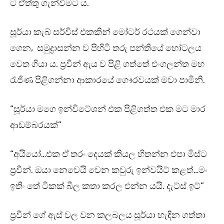
ට ඒත්තු ගැන්වීමට ය.
සූර්යා කැබ් සර්විස් එකකින් මෝටර් රථයක් ගෙන්වා
ගෙන, සමුද්‍රාසන්න ව පිහිටි තරු පන්තියේ හෝටලය
වෙත ගියා ය. ප්‍රවීන් ඇය ව පිළි ගත්තේ එංගලන්ත මහ
රැජිණ පිළිගන්නා ආකාරයේ ගෞරවයක් මවා පාමිනි.
“සූර්යා මගෙ ඉන්විටේශන් එක පිළිගත්ත එක මට මාර
ආඩම්බරයක්”
“අයියෝ…එක ඒ තරං දෙයක් කියල හිතන්න එපා මිස්ට
ප්‍රවීන්. ඔයා නෙවෙයි වෙන කවුරු ඉන්වයිට් කළත්…මං
ඉතිං තේ ටිකක් බීල කතා කරල එන්න යයි. දැට්ස් ඉට්”
ප්‍රවීන් ගේ ඇස් වල වන කලබලය සූර්යා හැඳින ගත්තා