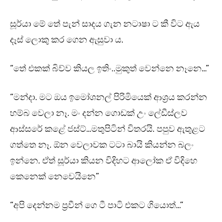
සූර්යා මේ තේ පැන් සාදය ගැන නටාෂා ට කී විට ඇය
දෑස් ලොකු කර ගෙන ඇසුවා ය.
“තේ එකක් බිව්ව කියල ඉතිං..මුකුත් වෙන්නෙ නෑනෙ…”
“මන්දා. මට ඔය ඉමෝශනල් පිරිමියෙක් ආශ්‍රය කරන්න
හම්බ වෙලා නෑ. මං දන්න ගොඩක් උං ලේඩීස්ලව
ආස්සරේ කළේ ජස්ට්…මතුපිටින් විතරයි. පපුව ඇතුළට
ගත්තෙ නෑ. ඕන වෙලාවක ටටා බායි කියන්න බලං
ඉන්නෙ. ඒත් සූර්යා කියන විදිහට ආලෝක ඒ විදිහෙ
කෙනෙක් නෙවෙයිනෙ”
“අපි දෙන්නම ප්‍රවීන් ගෙ ටී පාටි එකට ගියොත්…”