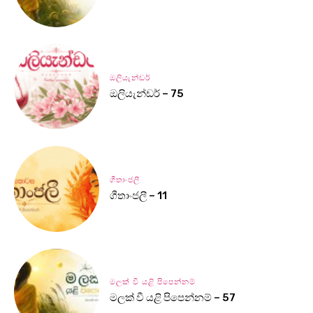
ඔලියැන්ඩර්
ඔලියැන්ඩර් – 75
ගීතාංජලී
ගීතාංජලී – 11
මලක් වී යළි පිපෙන්නම්
මලක් වී යළි පිපෙන්නම් – 57