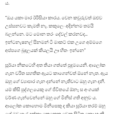
ය.
“ඔය යකා මාර ඊරිසියා කාරය. වෙන කවුරුවත් ඔළුව
උස්සනවට කැමති නෑ. කකුලෙං අදින්නම තමයි
බලන්නෙ. මට මොන තරං දේවල් කරනවද…
ඉන්ටනැෂනල් සිනමන් ටී මාකට් එක උගෙ අම්මගෙ
අප්පගෙ බූදලයක් කියලයි ඌ හිතං ඉන්නෙ”
සූර්යා නිකටෙහි අත තියා ගත්තේ පුදුමයෙනි. ආලෝක
ගැන චරිත සහතික ඇයට කාගෙන්වත් ඕනේ නැත. ඇය
ඔහු ගේ ව්‍යාපාර ගැන දන්නේ නැතිවාට ඔහු ගැන දනී.
යම් කිසි පුද්ගලයෙකු ගේ ජීවිතයේ ඕනෑ ස අංගයක්
වර්ණ ගැන්වෙන්නේ ඔහු ගේ මිනිස් ගති අනුව ය.
ආලෝක කොහොම මිනිසෙකු ද කියා සූර්යා තරම් ඔහු