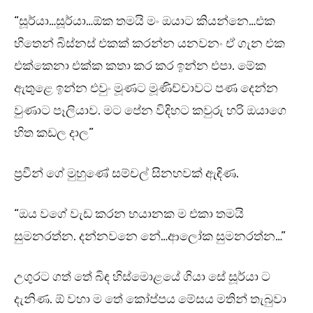
“සූර්යා…සූර්යා…ඕක තමයි මං ඔයාට කියන්නෙ…එක
හිතෙන් බිස්නස් එකක් කරන්න යනවනං ඒ ගැන එක
එක්කෙනා එක්ක කතා කර කර ඉන්න එපා. මේක
ඇතුළෙ ඉන්න එවුං මූණට මූණිච්චාවට පණ දෙන්න
වුණාට පෑලියාව. මට පේන විදිහට කවුරු හරි ඔයාගෙ
හිත කඩල දාල”
ප්‍රවීන් ගේ මුහුණේ සම්චල් සිනහවක් ඇඳිණ.
“ඔය වගේ වැඩ කරන භයානක ම එකා තමයි
සුමනරත්න. දන්නවනෙ නේ…ආලෝක සුමනරත්න…”
උගුරට ගත් තේ බිඳ හිස්මොළයේ ගියා සේ සූර්යා ට
දැනිණ. ඕ වහා ම තේ කෝප්පය මේසය මතින් තැබුවා