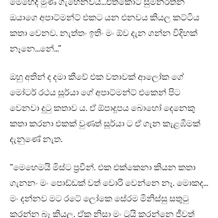
මෙහෙදි මුණ ගැහෙනවය…එතකොට සුමනරත්න
ඔයාගෙ අපාට්මන්ට් එකට යන එනවය කියල කට්ටිය
කතා වෙනව. නැත්තං ඉතිං මං ඕව දැන ගන්න විදිහක්
නෑනෙ…නේ…”
ඔහු අතින් ද දමා කීවේ එක වතාවක් ආලෝක ගේ
මෝටර් රථය සූර්යා ගේ අපාට්මන්ට් එකෙන් පිට
වෙනවා දුටු කතාව ය. ඒ ඕපාදූපය බොහෝ දෙනෙකු
කතා කරනා එකක් වුණත් සූර්යා ට ඒ ගැන කැළඹීමක්
දැනුණේ නැත.
“මෙහෙමයි මිස්ට ප්‍රවීන්. එක එක්කෙනා කියන කතා
ගැනනං මං පොඩ්ඩක් වත් වොරි වෙන්නෙ නෑ. මොකද…
මං දන්නව මට රටේ ලෝකෙ සේරම මිනිස්සු සතුටු
කරන්න බෑ කියල. ඒක නිසා මං ට්‍රයි කරන්නෙ ජීවත්