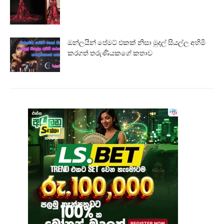
ඔන්ලයින් පේමට් එකක් නිසා මුදල් සියල්ල අහිමි
කරගත් තරුණියකගේ කතාව