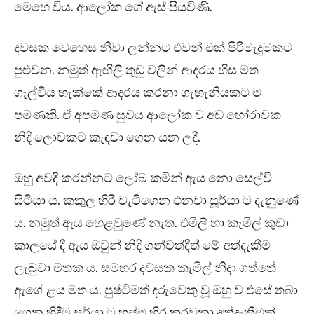
මෙහෙ විය. ආලෝක ගේ ඇස් පියවිණි.
දවසක වෙහෙස නිවා ලන්නට එවන් එක් පිරිමැදුමකට
පුළුවන. නමුත් ඇඟිලි තුඩු වලින් ආදරය හිස මත
ගැල්විය හැක්කේ ආදරය කරනා ගැහැනියකට ම
පමණකි. ඒ අපමණ සුවය ආලෝක ව අඩ හෝරාවක
නිදි ලොවකට කැඳවා ගෙන යන ලදී.
ඔහු අවදි කරන්නට ලෝබ කමින් ඇය නො සෙල්වී
සිටියා ය. කකුල හිරි වැටීගෙන එනවා සූර්යා ට දැනුණේ
ය. නමුත් ඇය හෙළවුණේ නැත. එමිලි හා කැමිල් කුඩා
කාලයේ දී ඇය ඔවුන් නිදි ගන්වත්දීත් මේ අත්දැකීම
ලැබුවා මතක ය. සමහර දවසක කැමිල් නිදා ගත්තේ
ඇගේ ළය මත ය. පුෂ්ටිමත් දරුවෙකු වූ ඔහු ව එසේ තබා
ගෙන හිඳීම සූර්යා ට හුස්ම හිර කරවනා අත්දැකීමක්