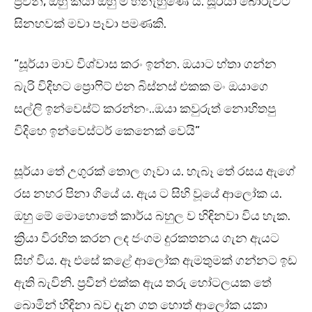
ප්‍රවීන්, ඔහු කියා ඔහු ම හිනැහුණේ ය. සූර්යා බොරුවට
සිනහවක් මවා පෑවා පමණකි.
“සූර්යා මාව විශ්වාස කරං ඉන්න. ඔයාට හ්තා ගන්න
බැරි විදිහට ප්‍රොෆිට් එන බිස්නස් එකක මං ඔයාගෙ
සල්ලි ඉන්වෙස්ට් කරන්නං..ඔයා කවුරුත් නොහිතපු
විදිහෙ ඉන්වෙස්ටර් කෙනෙක් වෙයි”
සූර්යා තේ උගුරක් තොල ගෑවා ය. හැබෑ තේ රසය ඇගේ
රස නහර පිනා ගියේ ය. ඇය ට සිහි වූයේ ආලෝක ය.
ඔහු මේ මොහොතේ කාර්ය බහුල ව හිඳිනවා විය හැක.
ක්‍රියා විරහිත කරන ලද ජංගම දුරකතනය ගැන ඇයට
සිහ් විය. ඈ එසේ කළේ ආලෝක ඇමතුමක් ගන්නට ඉඩ
ඇති බැවිනි. ප්‍රවීන් එක්ක ඇය තරු හෝටලයක තේ
බොමින් හිඳිනා බව දැන ගත හොත් ආලෝක යකා