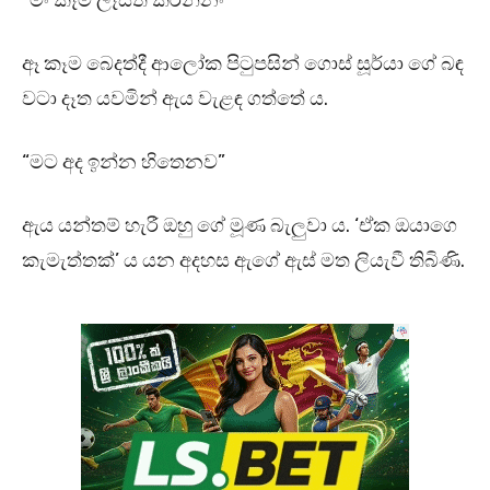
“මං කෑම ලෑස්ති කරන්නං”
ඈ කෑම බෙදත්දී ආලෝක පිටුපසින් ගොස් සූර්යා ගේ බඳ
වටා දෑත යවමින් ඇය වැළඳ ගත්තේ ය.
“මට අද ඉන්න හිතෙනව”
ඇය යන්තම් හැරී ඔහු ගේ මූණ බැලුවා ය. ‘ඒක ඔයාගෙ
කැමැත්තක්’ ය යන අදහස ඇගේ ඇස් මත ලියැවී තිබිණි.