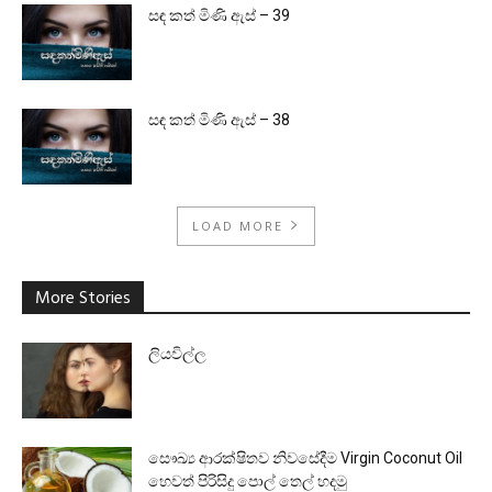
සඳ කත් මිණි ඇස් – 39
සඳ කත් මිණි ඇස් – 38
LOAD MORE
More Stories
ලියවිල්ල
සෞඛ්‍ය ආරක්ෂිතව නිවසේදීම Virgin Coconut Oil
හෙවත් පිරිසිදු පොල් තෙල් හදමු