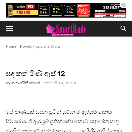
Home
Novels
සඳ කත් මිණි ඇස්
සඳ කත් මිණි ඇස් 12
By
ගංගා ෂයිනි ගමගේ
ජනවාරි 18, 2022
තේ පාණයක් සඳහා ප්‍රවීන් සූර්යා ට ඇරයුම් කොට
සිටියේ ය. ඒ ඇරයුම ප්‍රතික්ෂේප කොට සතුරෙකු සාදා
ගැනීම අනුවණ කමක් බව ඇය ට හැඟිණි. අනිත් අතට