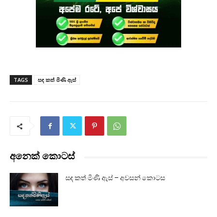
TAGS
සඳ කත් මිණි ඇස්
අනෙක් කොටස්
සඳ කත් මිණි ඇස් – අවසන් කොටස