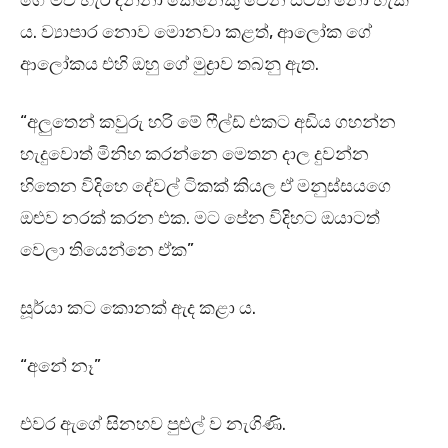
ගේ මව හැර දන්නා කෙනෙකු වෙන සිටිත නො හැකි
ය. ව්‍යාපාර නොව මොනවා කළත්, ආලෝක ගේ
ආලෝකය එහි ඔහු ගේ මුද්‍රාව තබනු ඇත.
“අලුතෙන් කවුරු හරි මේ ෆීල්ඩ් එකට අඩිය ගහන්න
හැදුවොත් මිනිහ කරන්නෙ මෙතන දාල දුවන්න
හිතෙන විදිහෙ දේවල් ටිකක් කියල ඒ මනුස්සයගෙ
ඔළුව නරක් කරන එක. මට පේන විදිහට ඔයාටත්
වෙලා තියෙන්නෙ ඒක”
සූර්යා කට කොනක් ඇද කළා ය.
“අනේ නෑ”
එවර ඇගේ සිනහව පුළුල් ව නැගිණි.