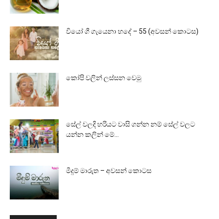
වියෝ ගී ගැයෙනා හදේ – 55 (අවසන් කොටස)
කෝපි වලින් ලස්සන වෙමු
සේල් වලදි හරියට වාසි ගන්න නම් සේල් වලට
යන්න කලින් මේ...
මීදුම් මාරුත – අවසන් කොටස