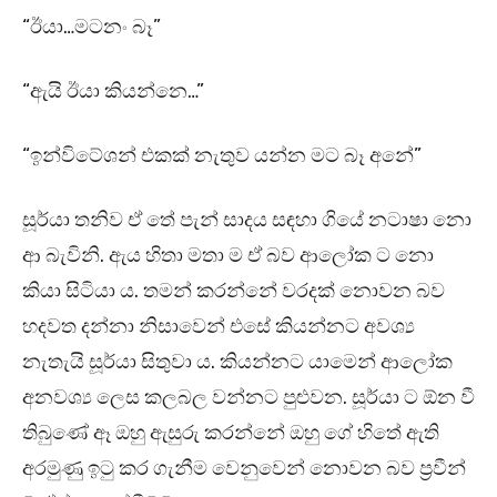
“ඊයා…මටනං බෑ”
“ඇයි ඊයා කියන්නෙ…”
“ඉන්විටේශන් එකක් නැතුව යන්න මට බෑ අනේ”
සූර්යා තනිව ඒ තේ පැන් සාදය සඳහා ගියේ නටාෂා නො
ආ බැවිනි. ඇය හිතා මතා ම ඒ බව ආලෝක ට නො
කියා සිටියා ය. තමන් කරන්නේ වරදක් නොවන බව
හදවත දන්නා නිසාවෙන් එසේ කියන්නට අවශ්‍ය
නැතැයි සූර්යා සිතුවා ය. කියන්නට යාමෙන් ආලෝක
අනවශ්‍ය ලෙස කලබල වන්නට පුළුවන. සූර්යා ට ඕන වී
තිබුණේ ඈ ඔහු ඇසුරු කරන්නේ ඔහු ගේ හිතේ ඇති
අරමුණු ඉටු කර ගැනීම වෙනුවෙන් නොවන බව ප්‍රවීන්