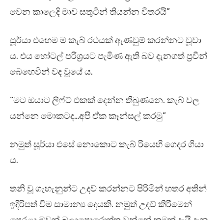
වෙන කාලෙදි මාව සතුටින් තියන්න විතරයි”
සූර්යා එහෙම ම කැබ් රථයක් ඇණවුම් කරන්නට වූවා
ය. එය හෝටල් පරිශ්‍රයට පැමිණ ඇති බව දැනගත් ප්‍රවීන්
බෙහෙවින් වද වූයේ ය.
“මට ඔයාට ලිෆ්ට් එකක් දෙන්න තිබුණනෙ. කැබ් වල
යන්නෙ මොකටද…අපි ඒක කෑන්සල් කරමු”
නමුත් සූර්යා එසේ නොකොට කැබ් රියෙහි ගෙදර ගියා
ය.
තනි වූ ගැහැනුන්ට උදව් කරන්නට පිරිමින් හතර අතින්
ඉදිරිපත් වීම සාමාන්‍ය දෙයකි. නමුත් උදව් කිරීමෙන්