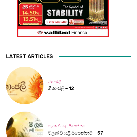
LATEST ARTICLES
ගීතාංජලී
ගීතාංජලී – 12
මලක් වී යළි පිපෙන්නම්
මලක් වී යළි පිපෙන්නම් – 57