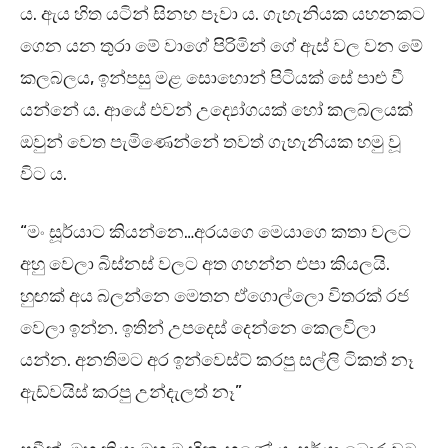
ය. ඇය හිත යටින් සිනහ පෑවා ය. ගැහැනියක යහනකට
ගෙන යන තුරා මේ වාගේ පිරිමින් ගේ ඇස් වල වන මේ
කලබලය, ඉන්පසු මළ සොහොන් පිටියක් සේ පාළු වී
යන්නේ ය. ආයේ එවන් උද්‍යෝගයක් හෝ කලබලයක්
ඔවුන් වෙත පැමිණෙන්නේ තවත් ගැහැනියක හමු වූ
විට ය.
“මං සූර්යාට කියන්නෙ…අරයගෙ මෙයාගෙ කතා වලට
අහු වෙලා බිස්නස් වලට අත ගහන්න එපා කියලයි.
හුඟක් අය බලන්නෙ මෙතන ඒගොල්ලො විතරක් රජ
වෙලා ඉන්න. ඉතින් උපදෙස් දෙන්නෙ කෙලවිලා
යන්න. අනතිමට අර ඉන්වෙස්ට් කරපු සල්ලි ටිකත් නෑ
ඇඩ්වයිස් කරපු උන්දැලත් නෑ”