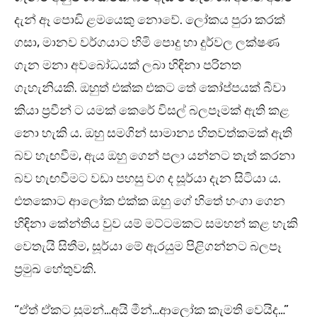
දැන් ඈ පොඩි ළමයෙකු නොවේ. ලෝකය පුරා කරක්
ගසා, මානව වර්ගයාට හිමි පොදු හා දුර්වල ලක්ෂණ
ගැන මනා අවබෝධයක් ලබා හිඳිනා පරිනත
ගැහැනියකි. ඔහුත් එක්ක එකට තේ කෝප්පයක් බීවා
කියා ප්‍රවීන් ට යමක් කෙරේ විසල් බලපෑමක් ඇති කළ
නො හැකි ය. ඔහු සමගින් සාමාන්‍ය හිතවත්කමක් ඇති
බව හැඟවීම, ඇය ඔහු ගෙන් පලා යන්නට තැත් කරනා
බව හැඟවීමට වඩා පහසු වග ද සූර්යා දැන සිටියා ය.
එතකොට ආලෝක එක්ක ඔහු ගේ හිතේ හංගා ගෙන
හිඳිනා කේන්තිය වුව යම් මට්ටමකට සමහන් කළ හැකි
වෙතැයි සිතීම, සූර්යා මේ ඇරයුම පිළිගන්නට බලපෑ
ප්‍රමුඛ හේතුවකි.
“ඒත් ඒකට සුමන්…අයි මීන්…ආලෝක කැමති වෙයිද…”