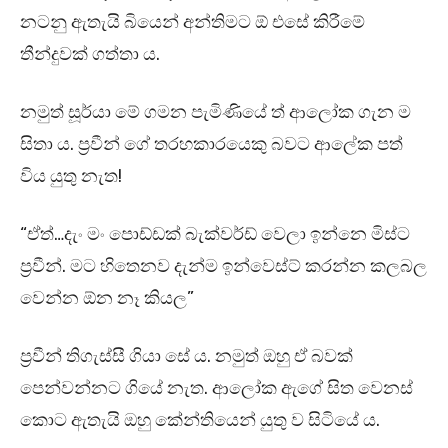
නටනු ඇතැයි බියෙන් අන්තිමට ඕ එසේ කිරීමේ
තීන්දුවක් ගත්තා ය.
නමුත් සූර්යා මේ ගමන පැමිණියේ ත් ආලෝක ගැන ම
සිතා ය. ප්‍රවීන් ගේ තරහකාරයෙකු බවට ආලේක පත්
විය යුතු නැත!
“ඒත්…දැං මං පොඩ්ඩක් බැක්වර්ඩ් වෙලා ඉන්නෙ මිස්ට
ප්‍රවීන්. මට හිතෙනව දැන්ම ඉන්වෙස්ට් කරන්න කලබල
වෙන්න ඕන නෑ කියල”
ප්‍රවීන් තිගැස්සී ගියා සේ ය. නමුත් ඔහු ඒ බවක්
පෙන්වන්නට ගියේ නැත. ආලෝක ඇගේ සිත වෙනස්
කොට ඇතැයි ඔහු කේන්තියෙන් යුතු ව සිටියේ ය.