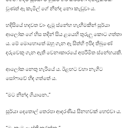
වුණත් ඈ කැමිල් ගේ නින්ද නො කැඩුවා ය.
හදිසියේ හදවත වාං දැමූ ස්නේහ හැඟීමකින් සූර්යා
ආලෝක ගේ හිස තදින් සිය ළයෙහි තුරුලු කොට ගත්තා
ය. මේ මොහොතේ ඔහු ගැන ඈ සිත්හි ඉපිද තිබුණේ
දරුවෙකු ගැන ඇති වෙනාකාරයේ අපරිමිත ස්නේහයකි.
ආලෝක නෙතු හැරියේ ය. ඊළඟට වහා නැගිට
සෝෆාවේ හිඳ ගත්තේ ය.
“මට නින්ද ගියානෙ..”
සූර්යා දෙතොල් තෙරපා ආදරණීය සිනහවක් හෙළුවා ය.