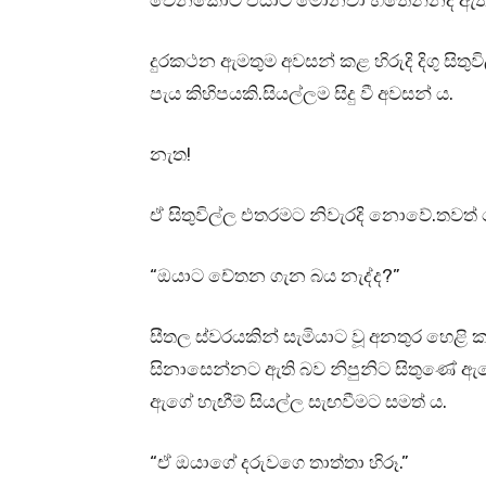
වෙනකොට එයාට මොනවා හිතෙන්නද ඇති
දුරකථන ඇමතුම අවසන් කළ හිරුදි දිගු සිතුව
පැය කිහිපයකි.සියල්ලම සිදු වී අවසන්‍ ය.
නැත!
ඒ සිතුවිල්ල එතරමට නිවැරදි නොවේ.තවත් බ
“ඔයාට චේතන ගැන බය නැද්ද?”
සීතල ස්වරයකින් සැමියාට වූ අනතුර හෙළි කළ 
සිනාසෙන්නට ඇති බව නිපුනිට සිතුණේ ඇග
ඇගේ හැඟීම් සියල්ල සැඟවීමට සමත් ය.
“ඒ ඔයාගේ දරුවගෙ තාත්තා හිරූ.”