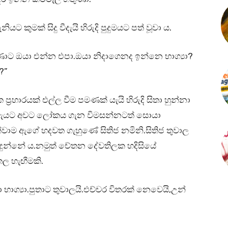
කුමක් සිදු වීදැයි හිරුදි පුදුමයට පත් වූවා ය.
ුණාට ඔයා එන්න එපා.ඔයා නිදාගෙනද ඉන්නෙ භාග්‍යා?
?”
ප්‍රහාරයක් එල්ල වීම පමණක් යැයි හිරුදි සිතා හුන්නා
් ඇයට අවට ලෝකය ගැන විමසන්නටත් සොයා
ම ඇගේ හදවත ගැහුණේ සිතිජ නමිනි.සිතිජ තුවාල
 දුන්නේ ය.නමුත් චේතන දේවතිලක හදිසියේ
ල හැඟීමකි.
ාග්‍යා.පුතාට තුවාලයි.එච්චර විතරක් නෙවෙයි,උන්