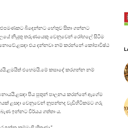
ඬ එපමණකට බිඳෙන්නට හේතුව සිතා ගන්නට
 අරගලයේ නියුතු තරුණයෙකු වෙනුවෙන් රෝහලේ සිටීම
තු නොවේ.ළසඳා එය දන්නවා නම් කරන්නේ කෝපාවිෂ්ඨ
L
බයයි.ළමයිත් එහෙමයි.මේ කසාදේ කරගන්න නම්
ව නොයයි.ළසඳා පිය පුතුන් පාලනය කරන්නේ ඇගේම
්නේහයක් ළසඳා වෙනුවෙන් නූපන්නද වැඩිහිටිකමට ගරු
ොබැණ ඉන්නට වීර්යය ගත්තා ය.
 ඉන්න කම්මැලි හිතුණා.”