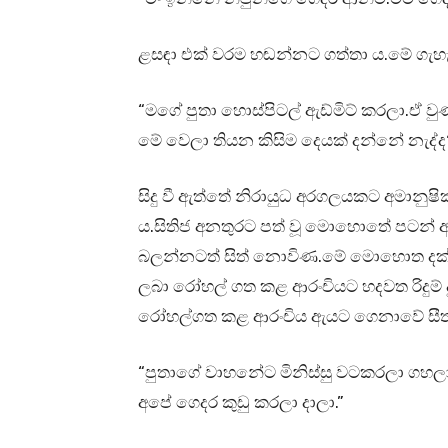
ළසඳා එක් වරම හඬන්නට ගත්තා ය.මේ ගැහැනියට 
“මගේ පුතා හොස්පිටල් ඇඩ්මිට් කරලා.ඒ ව
මේ වෙලා තියන කිසිම දෙයක් දන්නේ නැද්ද
සිදු වී ඇත්තේ නිරායුධ අරගලයකට අමානුෂික 
ය.සිතිජ අනතුරට පත් වූ මොහොතේ පටන
බලන්නටත් සිත් නොවිණ.මේ මොහොත දක්වා
ලබා රෝහල් ගත කළ ආරංචියට හදවත රිදුම්
රෝහල්ගත කළ ආරංචිය ඇයට ගෙනාවේ සීත
“පුතාගේ වාහනේට මිනිස්සු වටකරලා ගහලා භ
අපේ ගෙදර කුඩු කරලා දාලා.”