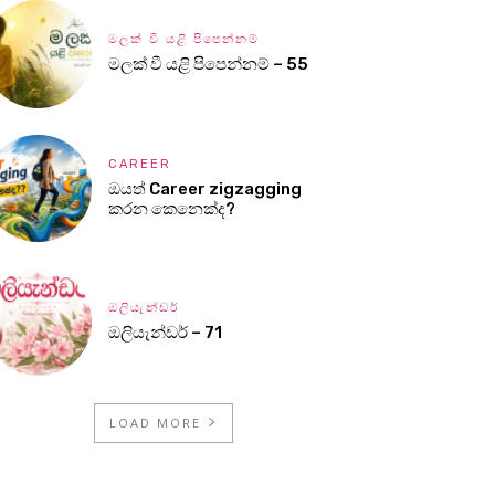
මලක් වී යළි පිපෙන්නම්
මලක් වී යළි පිපෙන්නම් – 55
CAREER
ඔයත් Career zigzagging
කරන කෙනෙක්ද?
ඔලියැන්ඩර්
ඔලියැන්ඩර් – 71
LOAD MORE