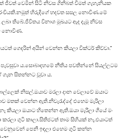
 ජීවත් වෙමින් සිටි නිවස ගිනිබත් වීමත් ගැහැනියක
රංචියකි.නමුත් හිරුදිගේ හදවත සසල නොවිණ.මේ
 ලබා තිබේ.ජීවිතය විනාශ මුඛයට ඇද දැමූ නිවස
චි නොවිණ.
් ගෙදරින් අයින් වෙන්න කියලා වික්ටර් කිව්වා.”
ර පැවසුවා ය.සොබාදහමේ නීතිය පවතින්නේ සියල්ලටම
ඒ ගැන සිතන්නට වූවා ය.
ොල්ලෙක් නිසල්.ඔයාව මරලා දාන වෙලාවේ ඔයාට
ව මතක් වෙන්න ඇති.නිවැරැද්දේ එහෙම මැරිලා
කියලා ඔයාට හිතෙන්න ඇති.ඔයා මැරිලා ගියේ මං
රලා ගුටි කාලා.සිතිජටත් තාම සිහියක් නෑ.එයාටත්
වෙනුවෙන් පෙනී ඉඳලා එහෙම ගුටි කන්න