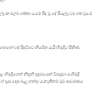
ද?”
ිල්ලක එල්බ ගත්තා ය.මේ සිදු වූ දේ සියල්ලටම ගත වූයේ
ොහෝ දේ සිදුවීමට නියමිත යැයි හිරුදිට සිතිණ.
හිරුදිගෙන් නිපුනි පුදුමයෙන් විමසුවා ය.හිරුදි
ේ දෑස දෙස බැලූ හන්දා ය.නැතිනම් මුව ආවරණය