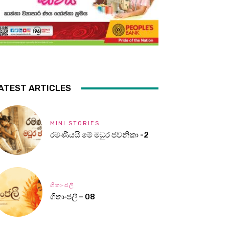
ATEST ARTICLES
MINI STORIES
රමණීයයි මේ මධුර ජවනිකා -2
ගීතාංජලී
ගීතාංජලී – 08