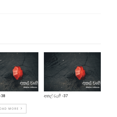
-38
අකල් වැහි -37
OAD MORE