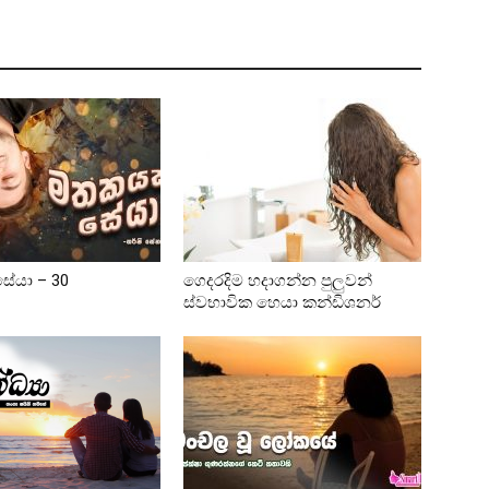
ේයා – 30
ගෙදරදිම හදාගන්න පුලුවන්
ස්වභාවික හෙයා කන්ඩිශනර්