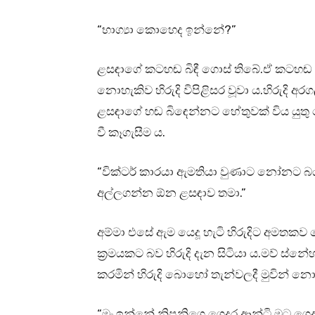
“භාග්‍යා කොහෙද ඉන්නේ?”
ළසඳාගේ කටහඬ බිඳී ගොස් තිබේ.ඒ කටහ
නොහැකිව හිරුදි විපිළිසර වූවා ය.හිරුදි
ළසඳාගේ හඬ බිඳෙන්නට හේතුවක් විය යු
වී කෑගැසීම ය.
“වික්‍ටර් කාරයා ඇමතියා වුණාට නෝනට 
අල්ලගන්න ඕන ළසඳාව තමා.”
අම්මා එසේ ඇම යෙදූ හැටි හිරුදිට අමතක
ක්‍රමයකට බව හිරුදි දැන සිටියා ය.මව් ස
කරමින් හිරුදි බොහෝ තැන්වලදී මුවින් න
“මං ඉන්නේ නිපුනිගෙ ගෙදර ආන්ටි.මට ගෙදර