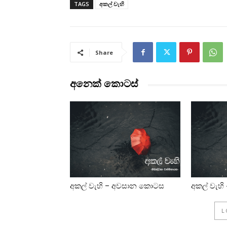
TAGS
අකල් වැහි
Share
අනෙක් කොටස්
අකල් වැහි – අවසාන කොටස
අකල් වැහි 
L