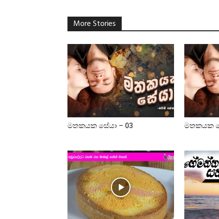
More Stories
මතකයක සේයා – 03
මතකයක ස