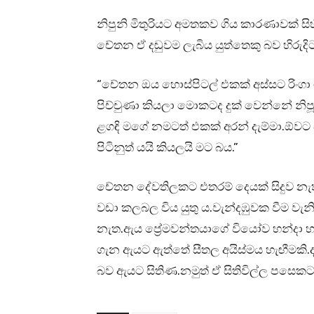
නිපුනි මිතුරියට අමතකව ගිය කාරණාවක් සිහ
චේතන ඒ දඬුවම ලැබිය යුත්තෙකු බව හිරුදි
“චේතන ඔය හොස්පිටල් එකක් අස්සට රිං
පිච්චුණා කියලා මොකටද දුක් වෙන්නේ න
ළගඳි මගේ නමටත් එකක් අරන් දැම්මා.ඕවට
පිටිනුත් යයි කියලයි මට බය.”
චේතන දේවතිලකට එතරම් දෙයක් සිදුව නැති
වඩා කලබල විය යුතු ය.වැන්දඹුවක වීම වැ
නැත.ඇය ප්‍රේමවන්තයාගේ වියෝව හන්දා හ
ගැන ඇයට ඇත්තේ සීතල අයිස්මය හැඟීමකි.ද
බව ඇයට සිතිණ.නමුත් ඒ සිතිවිල්ල පසෙකට වි