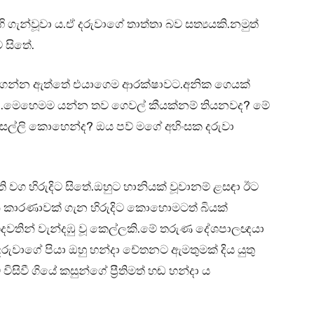
ි ගැන්වූවා ය.ඒ දරුවාගේ තාත්තා බව සත්‍යයකි.නමුත්
ට සිතේ.
ගා ගන්න ඇත්තේ එයාගෙම ආරක්ෂාවට.අනික ගෙයක්
ිපූ.මෙහෙමම යන්න තව ගෙවල් කීයක්නම් තියනවද? මේ
 සල්ලි කොහෙන්ද? ඔය පව් මගේ අහිංසක දරුවා
 වග හිරුදිට සිතේ.ඔහුට හානියක් වූවානම් ළසඳා ඊට
නි කාරණාවක් ගැන හිරුදිට කොහොමටත් බියක්
දවතින් වැන්දඹු වූ කෙල්ලකි.මේ තරුණ දේශපාලඥයා
රුවාගේ පියා ඔහු හන්දා චේතනට ඇමතුමක් දිය යුතු
සිවී ගියේ කසුන්ගේ ප්‍රීතිමත් හඬ හන්දා ය