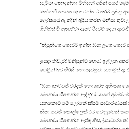
සැමියා නොදන්නා මිනිසුන් අතින් පහර කෑමත්
කන්නගී කෙනෙකු කරන්නට තරම් ප්‍රබල ආ
ලෝකයේ ඈ තදින් අප්‍රිය කරන මිනිසා තුවාල
ගිනිබත් වී ඇත.ඒවා ඇයට රිදවුම් දෙන ආරං
“නිපුනිගෙ ගෙදරම ඉන්න.ඔයාලගෙ ගෙදර අයටත
ළසඳා නිවැරදි මිනිසුන්ට හෙණ ඉල්ලන අත
ඉහළින් බව හිරුදි නොපැවසුවා ය.නමුත් ඈ 
“ඔයා කාටවත් වරදක් නොකරපු අහිංසක ක
මොනවා හිතෙන්න ඇද්ද? ඔයාගේ අම්මව මා
යනකොට මේ ලෝකේ කිසිම සාධාරණයක් නෑ 
නිසා.තවත් කොල්ලෙක් රට වෙනුවෙන් කතා ක
මොනවා හිතෙන්න ඇතිද නිසල්.සාධාරණේ 