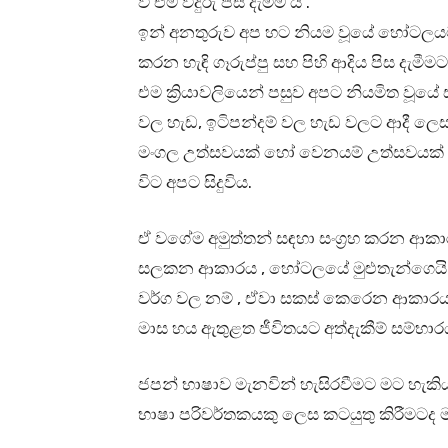
වී එම වීදුරු පිස දැමීම ය .
ඉන් අනතුරුව අප හට නියම වූයේ හෝටලයට
කරන හැඳි ගෑරුප්පු සහ පිහි ආදිය පිස දැමීම
එම ක්‍රියාවලියෙන් පසුව අපට නියමිත වූයේ 
වල හැඩ, ඉටිපන්දම් වල හැඩ වලට ආදී ලෙස
මංගල උත්සවයක් හෝ වෙනයම් උත්සවයක් පැ
විට අපට සිදුවිය.
ඒ වගේම අමුත්තන් සඳහා සංග්‍රහ කරන ආක
සලකන ආකාරය , හෝටලයේ මුළුතැන්ගෙයි ස
වර්ග වල නම් , ඒවා සකස් කෙරෙන ආකාරය
මාස හය ඇතුළත ජීවිතයට අත්දැකීම් සම්භාර
ජපන් භාෂාව මැනවින් හැසිරවීමට මට හැකිය
භාෂා පරිවර්තකයකු ලෙස කටයුතු කිරීමටද ම