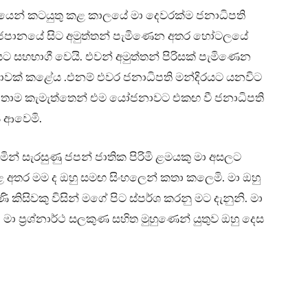
ශයෙන් කටයුතු කළ කාලයේ මා දෙවරක්ම ජනාධිපති
 ජපානයේ සිට අමුත්තන් පැමිණෙන අතර හෝටලයේ
යට සහභාගී වෙයි. එවන් අමුත්තන් පිරිසක් පැමිණෙන
ක් කළේය .එනම් එවර ජනාධිපති මන්දිරයට යනවිට
 ඉතාම කැමැත්තෙන් එම යෝජනාවට එකඟ වී ජනාධිපති
 ආවෙමි.
ඇඳුමින් සැරසුණු ජපන් ජාතික පිරිමි ළමයකු මා අසලට
 අතර මම ද ඔහු සමඟ සිංහලෙන් කතා කලෙමි. මා ඔහු
ි කිසිවකු විසින් මගේ පිට ස්පර්ශ කරනු මට දැනුනි. මා
 මා ප්‍රශ්නාර්ථ සලකුණ සහිත මුහුණෙන් යුතුව ඔහු දෙස