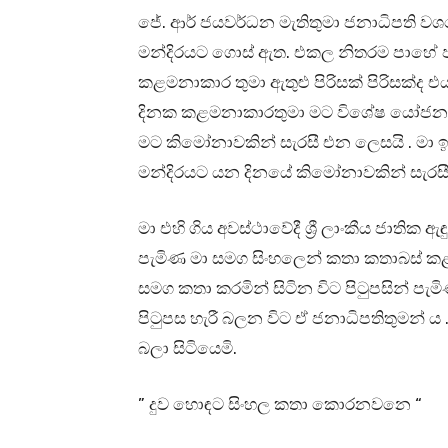
ජේ. ආර් ජයවර්ධන මැතිතුමා ජනාධිපති ව
මන්දිරයට ගොස් ඇත. එකල නිතරම පාහේ
කළමනාකාර තුමා ඇතුළු පිරිසක් පිරිසක්ද එ
දිනක කළමනාකාරතුමා මට විශේෂ යෝජනාව
මට කිමෝනාවකින් සැරසී එන ලෙසයි . මා
මන්දිරයට යන දිනයේ කිමෝනාවකින් සැරසී
මා එහි ගිය අවස්ථාවේදී ශ්‍රී ලාංකීය ජාතික 
පැමිණ මා සමග සිංහලෙන් කතා කතාබස් කළ
සමග කතා කරමින් සිටින විට පිටුපසින් පැමිණ
පිටුපස හැරී බලන විට ඒ ජනාධිපතිතුමන් ය .
බලා සිටියෙමි.
” දුව හොඳට සිංහල කතා කොරනවනෙ “