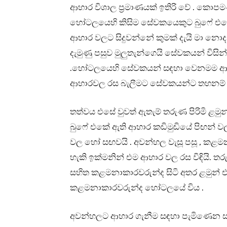
ආහාර විශාල ප්‍රමාණයක් ඉතිරි වේ . කොපමණ
හෝටලයෙහි කිසිම සේවකයෙකුට බුෆේ එකෙ
ආහාර වලට සිදුවන්නේ කුමක් දැයි මා නො
දැමුණු පසුව මුලුතැන්ගෙයි සේවකයන් විසි
.හෝටලයෙහි සේවකයන් සඳහා වෙනමම ආපනශා
ආහාරවල රස බැලීමට සේවකයන්ට තහනම් 
තත්වය එසේ වුවත් ඇතැම් තරුණ පිරිමි 
බුෆේ එකේ ඇති ආහාර කඩිමුඩියේ පිඟන් 
වල හෝ සඟවයි . අවන්හල වැසූ පසූ , කළ
හැකි ඉක්මනින් එම ආහාර වල රස විඳියි. තර
සහිත කළමනාකාරවරුන්ද සිටි අතර ළමුන් 
කළමනාකාරවරුන්ද හෝටලයේ විය .
අවන්හලට ආහාර ගැනීම සඳහා පැමිණෙන ස