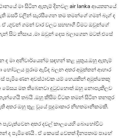
ානයේ මා සිටින ඇතැම් දිනවල air lanka ආයතනයේ
ි ඔසරි වලින් සැරසීගෙන තම තමන්ගේ ගමන් බෑග් ද
මි. ඒ ,ගුවන් ගමන් වාර වලට සහභාගී වීමට ඔවුන්ගේ
ැන් සිට නිසාය .මා ඔවුන් දෙස බලාගෙන මටත් එසේ
ද මා අනිවාර්යෙන්ම සඳහන් කළ යුතුය.ඔහු ඇතැම්
ා හෝටලය පුරාම ඇවිද බලන අතර අමුත්තන් ආහාර
සේ පැමිණෙන අවස්ථාවක යම් හෙයකින් අමුත්තෙකු
ඟාන මේසය මත තිබෙනවා දුටුවහොත් ඔහු නොපැකිලව
න්ගෙයි තබයි .ඔහු කිසිම විටක තමන් සිටින තනතුර
ති අතර ඔහු තුළ වූයේ පුදුමාකාර නිහතමානීකමකි.
 පැවැත්වෙන අතර දවල් කාලයෙහි බොහෝවිට
තන් ද පැමිණෙයි . ඒ කෙසේ වෙතත් දිනපතාම පාහේ