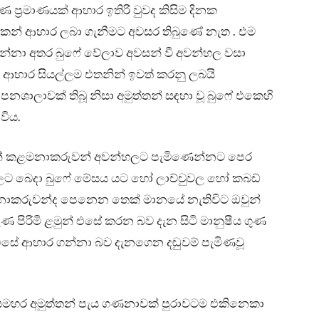
 ප්‍රමාණයක් ආහාර ඉතිරි වුවද කිසිම දිනක
න් ආහාර ලබා ගැනීමට අවසර තිබුණේ නැත . එම
දන්නා අතර බුෆේ වේලාව අවසන් වී අවන්හල වසා
න් ආහාර සියල්ලම එතනින් ඉවත් කරනු ලබයි
ලාවක් තිබූ නිසා අමුත්තන් සඳහා වූ බුෆේ එකෙහි
විය.
ළමුන් කළමනාකරුවන් අවන්හලට පැමිණෙන්නට පෙර
වලට බෙදා බුෆේ මේසය යට හෝ ලාච්චුවල හෝ කබඩ්
මනාකරුවන්ද පෙනෙන තෙක් මානයේ නැතිවිට ඔවුන්
ුණ පිරිමි ළමුන් එසේ කරන බව දැන සිටි මානුෂීය ගුණ
එසේ ආහාර ගන්නා බව දැනගෙන දඬුවම් පැමිණවූ
මහර අමුත්තන් පැය ගණනාවක් පුරාවටම එකිනෙකා