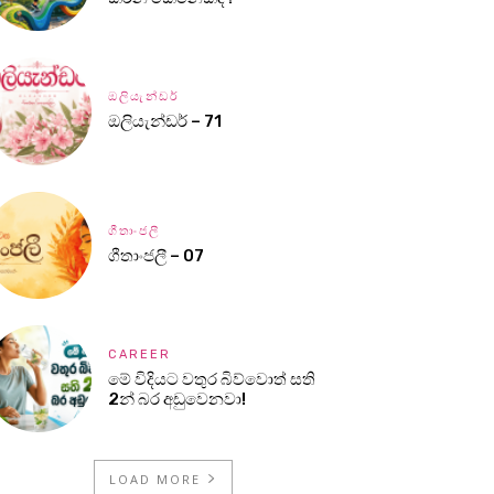
ඔලියැන්ඩර්
ඔලියැන්ඩර් – 71
ගීතාංජලී
ගීතාංජලී – 07
CAREER
මේ විදියට වතුර බිව්වොත් සති
2න් බර අඩුවෙනවා!
LOAD MORE