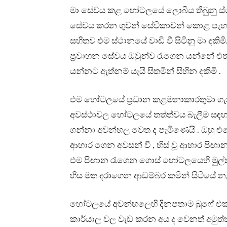
මා සේවය කළ හෝටලයේ ලොබිය තිබුනු ස්ථ
සේවය කරන ගුවන් සේවිකාවන් කොළ පැහැත
සහිතව එම ස්ථානයේ වාඩි වී සිටිනු මා දකි
ප්‍රවාහන සේවය ඔවුන්ව රැගෙන යන්නේ එත
යන්නට ඇත්නම් යැයි සිතමින් සිහින දකිමි .
එම හෝටලයේ ප්‍රධාන කළමනාකාරතුමා ගැන 
අවස්ථාවල හෝටලයේ තත්ත්වය බැලීම සඳහ
ගන්නා අවන්හල වෙත ද පැමිණෙයි . ඔහු එ
ආහාර ගෙන අවසන් වී , හිස් වූ ආහාර පි
එම පිඟාන රැගෙන ගොස් හෝටලයෙහි මුල්තැ
හිස මත දරාගෙන ආඩම්බර කමින් සිටියේ නැ
හෝටලයේ අවන්හලෙහි දිනපතාම බුෆේ එක
කාර්යාල වල වැඩ කරන අය ද වෙනත් අමුත්