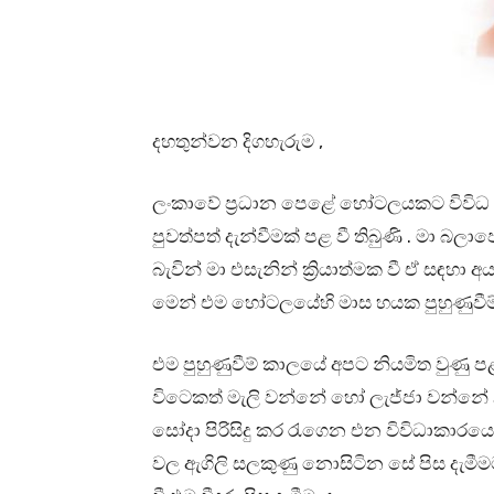
දහතුන්වන දිගහැරුම ,
ලංකාවේ ප්‍රධාන පෙළේ හෝටලයකට විවිධ
පුවත්පත් දැන්වීමක් පළ වී තිබුණි . මා බ
බැවින් මා එසැනින් ක්‍රියාත්මක වී ඒ සඳ
මෙන් එම හෝටලයේහි මාස හයක පුහුණුවීම්
එම පුහුණුවීම් කාලයේ අපට නියමිත වුණු පළ
විටෙකත් මැලි වන්නේ හෝ ලැජ්ජා වන්නේ 
සෝදා පිරිසිදු කර රැගෙන එන විවිධාකාරයෙහි 
වල ඇගිලි සලකුණු නොසිටින සේ පිස දැමීමට