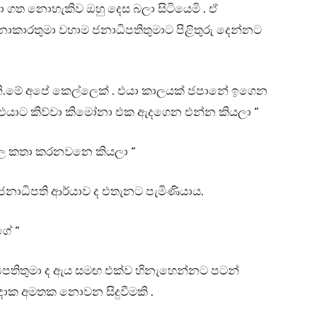
තා ගත නොහැකිව ඔහු දෙස බලා සිටියෙමි . ඒ
රතුමා වහාම ජනාධිපතිතුමාට පිළිතුරු දෙන්නට
ි.මේ අපේ කෙල්ලෙක් . එයා කාලයක් ජපානේ ඉගෙන
 එයාට කිව්වා කිමෝනා එක ඇදගෙන එන්න කියලා “
ංහල කතා කරනවනෙ කියලා “
 ජනාධිපති ආර්යාව ද එතැනට පැමිණියාය.
ගේ “
ධිපතිතුමා ද ඇය සමඟ එක්ව හිනැහෙන්නට පටන්
ිදාක අමතක නොවන සිදුවීමකි .