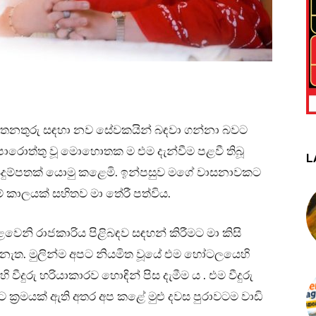
 තනතුරු සඳහා නව සේවකයින් බඳවා ගන්නා බවට
ලාපොරොත්තු වූ මොහොතක ම එම දැන්වීම පළවී තිබූ
L
හා අයදුම්පතක් යොමු කළෙමි. ඉන්පසුව මගේ වාසනාවකට
 කාලයක් සහිතව මා තේරී පත්විය.
වෙනි රාජකාරිය පිළිබඳව සඳහන් කිරීමට මා කිසි
නැත. මුලින්ම අපට නියමිත වූයේ එම හෝටලයෙහි
වීදුරු හරියාකාරව හොඳින් පිස දැමීම ය . එම වීදුරු
 ක්‍රමයක් ඇති අතර අප කළේ මුළු දවස පුරාවටම වාඩි