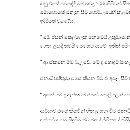
ඔහු එසේ පවසද්දී මම තවදුරටත් කිසිවක් සි
මොහොතේ එතැන සිටි හෝටලයෙහි කළමනාකා
ඉදිරිපත් වුණේය .
” මේ ජපන් කෙල්ලෙක් නෙමෙයි උතුමාණන
ගෙන ලඟදි තමයි මෙහෙට ආවේ. ඉතින් අපි
” ආ ඒකනෙ මම බැලුවේ, මේ දූ හොඳට සි
ජනාධිපතිතුමා එසේ කියන විට ඒ අසල සිටි
” අනේ මේ දූ ඇත්තටම ජපන් කෙල්ලෙක් ව
ආර්යාව එසේ කියමින් හිනැහෙන විට ජනා
ගත්තේය. එම සිදුවීම මට මගේ ජීවිතයේ කිස