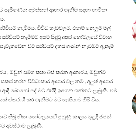
 පැමිණෙන අමුත්තන් ආහාර ගැනීම සඳහා භාවිතා
ටය.
සර්වියට් නැමීමය. විවිධ හැඩවලට, එනම් නෙලුම් මල්
 සර්වියට් නැමීමට අපට සිදුවු අතර හෝටලයේ විවාහ
වැත්වෙන විට සර්වියට් දහස් ගණන් නැවීමට ඇතැම්
ාරය , ඔවුන් සමග කතා බස් කරන ආකාරය, ඔවුන්ට
කස් කරන විවිධාකාර ආහාර වල නම් , අලුත් ආහාර
 ආදී බොහෝ දේ මට එහිදී ඉගෙන ගන්නට ලැබුණි. එම
යක් ඒකරාශී කර ගැනීමට මට හැකියාව හිමි විය.
ාව තිබූ නිසා හෝටලයෙහි පුහුණු කාලය තුළදී ජපන්
ට අවස්ථාව ලැබුණි.