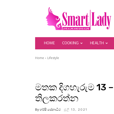
SmartLady
HOME
COOKING
HEALTH
Home
Lifestyle
මතක දිගහැරුම 13 – 
තිලකරත්න
By
හර්ෂි සේනාධීර
ජූලි 13, 2021