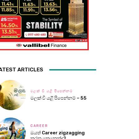
ATEST ARTICLES
මලක් වී යළි පිපෙන්නම්
මලක් වී යළි පිපෙන්නම් – 55
CAREER
ඔයත් Career zigzagging
කරන කෙනෙක්ද?