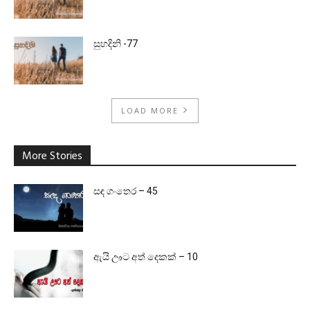
සුහදිනි -77
LOAD MORE
More Stories
සඳ ගංතෙර – 45
ඇයි ඌට අත් දෙකක් – 10