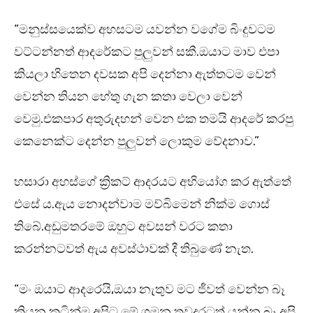
“මනුස්සයෙක්ව අහසටම යවන්න වගේම බිංදුවටම
වට්ටන්නත් ආදරේකට පුලුවන් සකී.ඔයාට මාව එපා
කියලා හිතෙන දවසක අපි දෙන්නා ඇත්තටම වෙන්
වෙන්න තියන හේතු ගැන කතා වෙලා වෙන්
වෙමු.එකපාර අතුරුදහන් වෙන එක තමයි ආදරේ කරපු
කෙනෙක්ට දෙන්න පුලුවන් ලොකුම වේදනාව.”
හසාරා අහස්ගේ ක්‍රිකට් ආදරයට අභියෝග කර ඇත්තේ
එසේ ය.ඇය නොදන්වාම මව්බිමෙන් නික්ම ගොස්
තිබේ.අඩුමතරමේ ඔහුට අවසන් වරට කතා
කරන්නටවත් ඇය අවස්ථාවක් දී තිබුණේ නැත.
“මං ඔයාට ආදරෙයි,ඔයා නැතුව මට ජීවත් වෙන්න බෑ
කියන කටින්ම අපිට මේ ගමන තවදුරටත් යන්න බෑ අපි