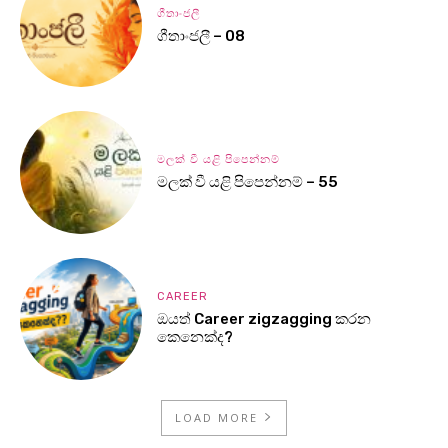
ගීතාංජලී
ගීතාංජලී – 08
මලක් වී යළි පිපෙන්නම්
මලක් වී යළි පිපෙන්නම් – 55
CAREER
ඔයත් Career zigzagging කරන
කෙනෙක්ද?
LOAD MORE