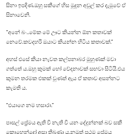
සිනා ඉපදිණ.ඔහු සකීගේ හිස මුදුන අවුල් කර දැමුවේ ඒ
සිනාවෙනි.
“අනේ බං..මේක මේ ඌට කියන්න ඕන කතාවක්
නෙවේ.කවදහරි ඔයාට කියන්න හිටිය කතාවක්.”
අහස් එසේ කියා නැවත කල්පනාබර මුහුණක් මවා
ගත්තේ ය.ඔහු කුමක් හෝ වේදනාවක් සඟවා සිටියි.එය
කුමන තරමක එකක් වුණත් ඇය ඒ කතාව අසන්නට
කැමති ය.
“එයාගෙ නම හසාරා.”
පාසල් ප්‍රේමය ඇති වී නැති වී යන දේදුන්නක් බව සකී
කොහෙන්දෝ අසා තිබුණා ය.නමුත් ප්‍රථම ප්‍රේමය