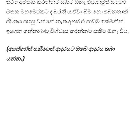
තරම අමතක කරන්නට සකීට ඕනෑ විය.නමුත් සමහර
මතක මහමෙරකට ද බරැති ය.ඒවා බිම නොතබනතාක්
ජීවිතය පහසු වන්නේ නැත.අහස් ඒ පාඩම ඉක්මනින්
ඉගෙන ගන්නා බව විශ්වාස කරන්නට සකීට ඕනෑ විය.
(අහස්ගේත් සකීගෙත් ආදරයට ඔබේ ආදරය තබා
යන්න.)