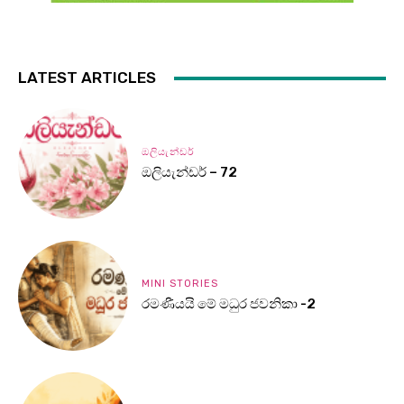
LATEST ARTICLES
ඔලියැන්ඩර්
ඔලියැන්ඩර් – 72
MINI STORIES
රමණීයයි මේ මධුර ජවනිකා -2