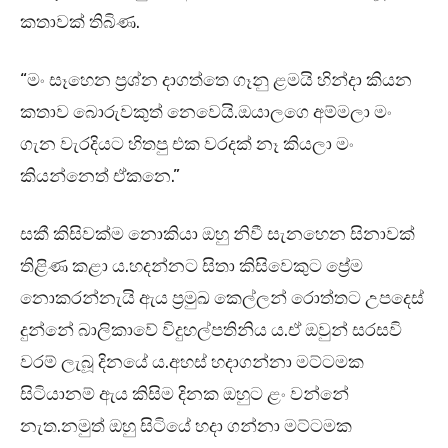
කතාවක් තිබිණ.
“මං සෑහෙන ප්‍රශ්න දාගත්තෙ ගෑනු ළමයි හින්දා කියන
කතාව බොරුවකුත් නෙවෙයි.ඔයාලගෙ අම්මලා මං
ගැන වැරදියට හිතපු එක වරදක් නෑ කියලා මං
කියන්නෙත් ඒකනෙ.”
සකී කිසිවක්ම නොකියා ඔහු නිවී සැනහෙන සිනාවක්
තිළිණ කළා ය.හදන්නට සිතා කිසිවෙකුට ප්‍රේම
නොකරන්නැයි ඇය ප්‍රමුඛ කෙල්ලන් රොත්තට උපදෙස්
දුන්නේ බාලිකාවේ විදුහල්පතිනිය ය.ඒ ඔවුන් සරසවි
වරම් ලැබූ දිනයේ ය.අහස් හදාගන්නා මට්ටමක
සිටියානම් ඇය කිසිම දිනක ඔහුට ළං වන්නේ
නැත.නමුත් ඔහු සිටියේ හදා ගන්නා මට්ටමක