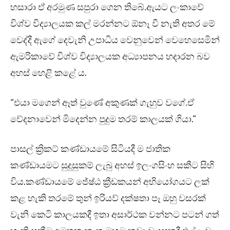
හසාරා ඒ අරමුණ සපුරා ගෙන තිබේ.ඇයට ලංකාවේ
විශ්ව විද්‍යාලයක කල් මරන්නට ඕනෑ වී නැති අතර මේ
වෙද්දී ඇගේ දෙවැනි උපාධිය වෙනුවෙන් වෙහෙසෙමින්
ඇමරිකාවේ විශ්ව විද්‍යාලයක අධ්‍යාපනය හදාරන බව
අහස් හෙළි කළේ ය.
“එයා මගෙන් ඈත් වුණේ අකුණක් ගැහුව වගේ.ඒ
වේදනාවෙන් මිදෙන්න පුදුම තරම් කාලයක් ගියා.”
පාසල් ක්‍රිකට් කණ්ඩායමේ සිටියදී ම ජාතික
කණ්ඩායමට සුදුසුකම් ලැබු අහස් ඉලංගසිංහ සකීට සිහි
විය.කණ්ඩායමේ ජේෂ්ඨ ක්‍රීඩකයන් අභියෝගයට ලක්
කළ හැකි තරමේ තුන් ඉරියව් දක්ෂතා පෑ ඔහු වසරක්
වැනි කෙටි කාලයකදී ඉතා අසාර්ථක වන්නට පටන් ගත්