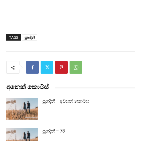
TAGS
සුහදිනි
අනෙක් කොටස්
සුහදිනි – අවසන් කොටස
සුහදිනි – 78