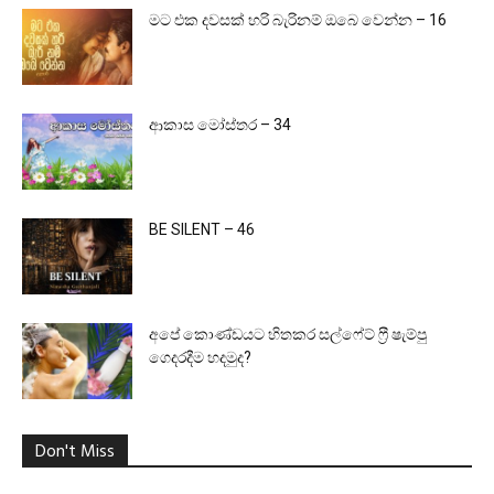
මට එක දවසක් හරි බැරිනම් ඔබෙ වෙන්න – 16
ආකාස මෝස්තර – 34
BE SILENT – 46
අපේ කොණ්ඩයට හිතකර සල්ෆේට් ෆ්‍රී ෂැම්පු
ගෙදරදීම හදමුද?
Don't Miss