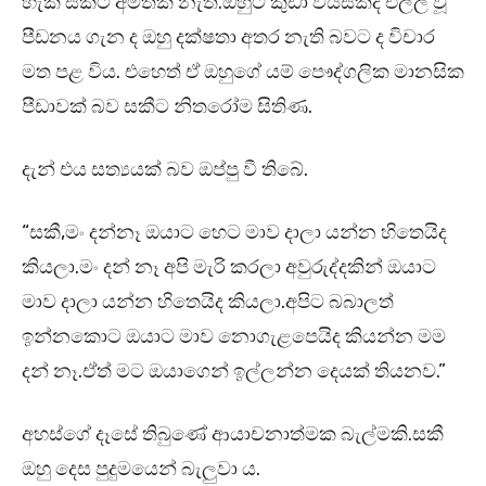
හැකි සකීට අමතක නැත.ඔහුට කුඩා වයසකදී එල්ල වූ
පීඩනය ගැන ද ඔහු දක්ෂතා අතර නැති බවට ද විචාර
මත පළ විය. එහෙත් ඒ ඔහුගේ යම් පෞද්ගලික මානසික
පීඩාවක් බව සකීට නිතරෝම සිතිණ.
දැන් එය සත්‍යයක් බව ඔප්පු වී තිබේ.
“සකී,මං දන්නෑ ඔයාට හෙට මාව දාලා යන්න හිතෙයිද
කියලා.මං දන් නෑ අපි මැරි කරලා අවුරුද්දකින් ඔයාට
මාව දාලා යන්න හිතෙයිද කියලා.අපිට බබාලත්
ඉන්නකොට ඔයාට මාව නොගැළපෙයිද කියන්න මම
දන් නෑ.ඒත් මට ඔයාගෙන් ඉල්ලන්න දෙයක් තියනව.”
අහස්ගේ දෑසේ තිබුණේ ආයාචනාත්මක බැල්මකි.සකී
ඔහු දෙස පුදුමයෙන් බැලුවා ය.