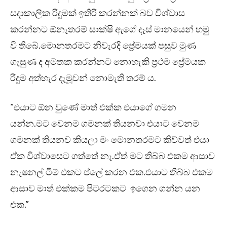
සදාකාලික රිදුමක් ඉතිරි කරන්නක් බව විශ්වාස
කරන්නට ඕනෑතරම් සාක්ෂි ඇගේ දෑස් මානයෙන් හමු
වී තිබේ.මොනතරමට නිවැරදි ප්‍රේමයක් පසුව මුණ
ගැසුණ ද අමතක කරන්නට නොහැකි ප්‍රථම ප්‍රේමයක
රිදුම අත්හැර දැමූවන් නොමැති තරම් ය.
“එයාට ඕන වුණේ මාත් එක්ක එයාගේ ගමන
යන්න.මට වෙනම ගමනක් තියනවා එයාට වෙනම
ගමනක් තියනව කියලා මං මොනතරමට කිව්වත් එයා
ඒක විශ්වාසෙට ගත්තේ නෑ.ඒත් මට තිබ්බ එකම ආසාව
නැෂනල් ටීම් එකට ප්ලේ කරන එක.එයාට තිබ්බ එකම
ආසාව මාත් එක්කම පිටරටකට ඉගෙන ගන්න යන
එක.”