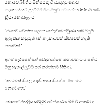
නොවේ.බිඳී ගිය මිනිසෙකු වී ය.ඔහුට ගොඩ
නැඟෙන්නට උදව් දීම මිස ඔහුව වෙනස් කරන්නට සකී
ක්‍රියා නොකළා ය.
“එහෙම වෙන්න ලොකු හේතුවක් තිබුණා සකී.සියුම්
ඇරුණම කවුරුත් දන් නෑ.කාටවත් කිව්වෙත් නැති
කතාවක්.”
අහස් සැරසෙන්නේ වේදනාත්මක කතාවක ට ය.සකීට
ඔහු සැහැල්ලුවට පත් කරන්නට සිතිණ.
“කාටවත් කියල නැති කතා කියන්න ඕන මට
නෙවේනෙ.”
බොහෝ ජනප්‍රිය සම්මුඛ පරීක්ෂණය සිහි වී අහස්ට ද