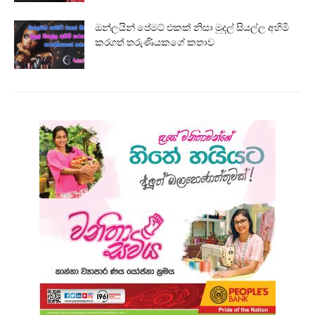
ඔන්ලයින් පේමට් එකක් නිසා මුදල් සියල්ල අහිමි
කරගත් තරුණියකගේ කතාව