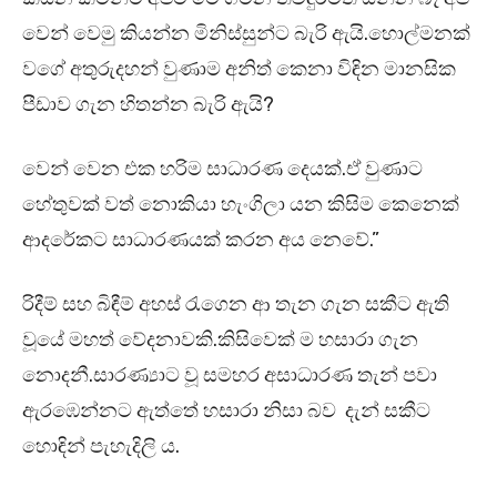
වෙන් වෙමු කියන්න මිනිස්සුන්ට බැරි ඇයි.හොල්මනක්
වගේ අතුරුදහන් වුණාම අනිත් කෙනා විඳින මානසික
පීඩාව ගැන හිතන්න බැරි ඇයි?
වෙන් වෙන එක හරිම සාධාරණ දෙයක්.ඒ වුණාට
හේතුවක් වත් නොකියා හැංගිලා යන කිසිම කෙනෙක්
ආදරේකට සාධාරණයක් කරන අය නෙවේ.”
රිදීම් සහ බිඳීම් අහස් රැගෙන ආ තැන ගැන සකීට ඇති
වූයේ මහත් වේදනාවකි.කිසිවෙක් ම හසාරා ගැන
නොදනී.සාරණ්‍යාට වූ සමහර අසාධාරණ තැන් පවා
ඇරඹෙන්නට ඇත්තේ හසාරා නිසා බව දැන් සකීට
හොඳින් පැහැදිලි ය.