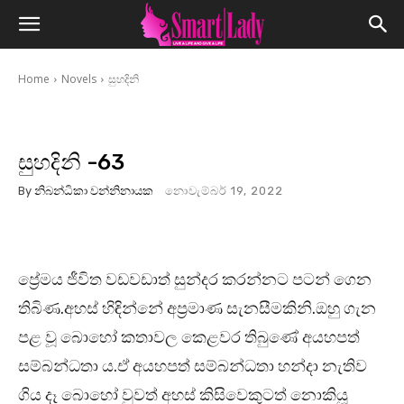
Home
Novels
සුහදිනි
සුහදිනි -63
By
නිබන්ධිකා වන්නිනායක
නොවැම්බර් 19, 2022
ප්‍රේමය ජීවිත වඩවඩාත් සුන්දර කරන්නට පටන් ගෙන
තිබිණ.අහස් හිඳින්නේ අප්‍රමාණ සැනසීමකිනි.ඔහු ගැන
පළ වූ බොහෝ කතාවල කෙළවර තිබුණේ අයහපත්
සම්බන්ධතා ය.ඒ අයහපත් සම්බන්ධතා හන්දා නැතිව
ගිය දෑ බොහෝ වුවත් අහස් කිසිවෙකුටත් නොකියූ