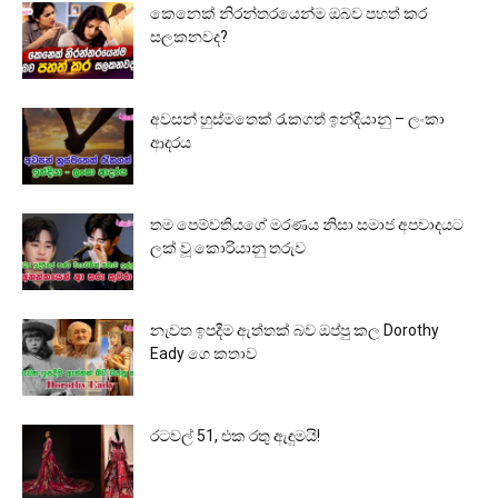
කෙනෙක් නිරන්තරයෙන්ම ඔබව පහත් කර
සලකනවද?
අවසන් හුස්මතෙක් රැකගත් ඉන්දියානු – ලංකා
ආදරය
තම පෙම්වතියගේ මරණය නිසා සමාජ අපවාදයට
ලක් වූ කොරියානු තරුව
නැවත ඉපදීම ඇත්තක් බව ඔප්පු කල Dorothy
Eady ගෙ කතාව
රටවල් 51, එක රතු ඇඳුමයි!