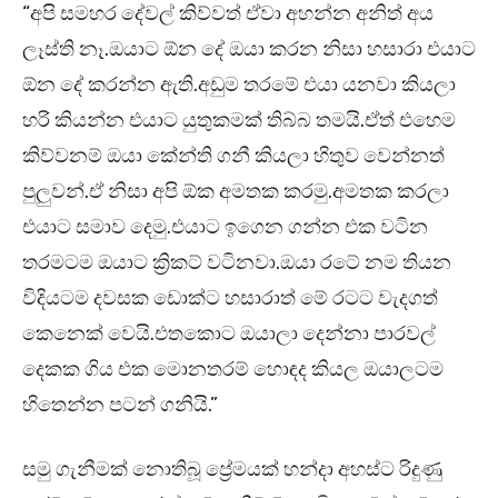
“අපි සමහර දේවල් කිව්වත් ඒවා අහන්න අනිත් අය
ලෑස්ති නෑ.ඔයාට ඕන දේ ඔයා කරන නිසා හසාරා එයාට
ඕන දේ කරන්න ඇති.අඩුම තරමේ එයා යනවා කියලා
හරි කියන්න එයාට යුතුකමක් තිබ්බ තමයි.ඒත් එහෙම
කිව්වනම් ඔයා කේන්ති ගනී කියලා හිතුව වෙන්නත්
පුලුවන්.ඒ නිසා අපි ඕක අමතක කරමු.අමතක කරලා
එයාට සමාව දෙමු.එයාට ඉගෙන ගන්න එක වටින
තරමටම ඔයාට ක්‍රිකට් වටිනවා.ඔයා රටේ නම තියන
විදියටම දවසක ඩොක්ට හසාරාත් මේ රටට වැදගත්
කෙනෙක් වෙයි.එතකොට ඔයාලා දෙන්නා පාරවල්
දෙකක ගිය එක මොනතරම් හොඳද කියල ඔයාලටම
හිතෙන්න පටන් ගනියි.”
සමු ගැනීමක් නොතිබූ ප්‍රේමයක් හන්දා අහස්ට රිදුණු