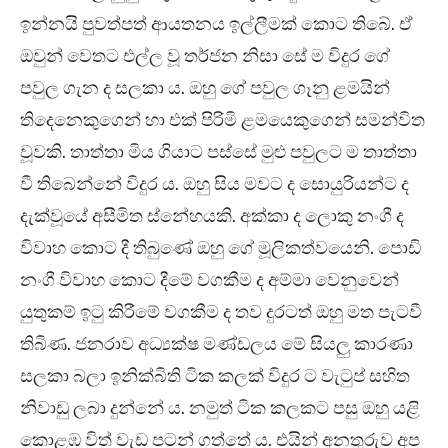
ඉන්නයි පුවත්පත් ආයතනය ඉල්ලීමක් කොට තිබේ. ඒ
ඔවුන් වෙතට එල්ල වූ තර්ජන නිසා සේ ම විදුර ගේ
පවුල ගැන ද සලකා ය. ඔහු ගේ පවුල ගෑනු ළමයින්
තිදෙනෙකුගෙන් හා එක් පිරිමි ළමයෙකුගෙන් සමන්විත
වූවකි. තාත්තා මිය ගියාට පස්සේ මුළු පවුලට ම තාත්තා
වී තිබෙන්නේ විදුර ය. ඔහු සිය මවට ද සොයුරියන්ට ද
දැක්වූයේ අසීමිත ස්නේහයකි. අක්කා ද ලොකු නංගී ද
විවාහ කොට දී තිබුණේ ඔහු ගේ මූලිකත්වයෙනි. පොඩි
නංගී විවාහ කොට දීමේ වගකීම ද අම්මා වෙනුවෙන්
යුතුකම් ඉටු කිරීමේ වගකීම ද තව දුරටත් ඔහු මත පැටවී
තිබිණ. ජනරාව අධ්‍යක්ෂ මණ්ඩලය මේ සියලු කාරණා
සලකා බලා ඉනික්බිති ටික කලක් විදුර ට වැටුප් සහිත
නිවාඩු ලබා දුන්නේ ය. නමුත් ටික කලකට පසු ඔහු යළි
කොළඹ විත් වැඩ පටන් ගත්තේ ය. එයින් අනතුරුව අප