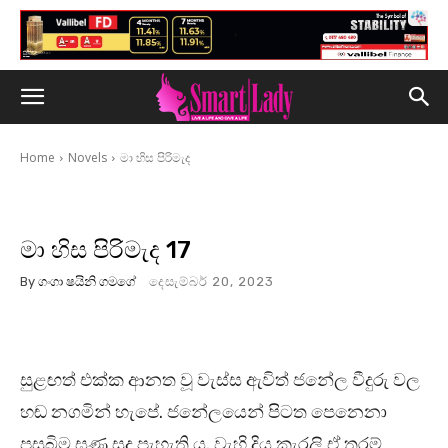
Home
Novels
මා හිස පිරිමැද
මා හිස පිරිමැද 17
By
ගංගා ෂයිනි ගමගේ
දෙසැම්බර් 20, 2023
සුළඟත් එක්ක ආනත වූ වැස්ස ඇවිත් ජනේල වීදුරු වල
හඬ නගමින් හැපේ. ජනේලයෙන් පිටත පෙනෙනා
පසුබිම ඝණ සුදු පැහැති ය. වැහි දිය කැරලි ඒ තරම්