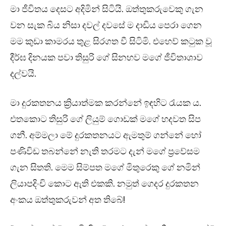
මා ජීවිතය දෙසට අදිමින් සිටියි. ඔත්තුකරුවෙකු ගැන
වන සැක බිය නිසා දවල් දවසේ ම දාඩිය පෙරා ගෙන
මම කුඩා කාමරය තුළ සිරගත වී සිටිමි. එහෙව් කටුක වූ
දීර්ඝ දිනයක පවා තිසුරි ගේ සිනහව මගේ ජීවිතාශාව
දල්වයි.
මා දුරකතනය ක්‍රියාත්මක කරන්නේ ඉඳහිට රැයක ය.
එතකොට තිසුරි ගේ ලියුම් ගොඩක් මගේ හදවත සිප
ගනී. අම්මලා මේ දුරකතනයට ඇමතුම් ගන්නේ හෝ
පණිවිඩ තබන්නේ නැති තරමට දැන් මගේ ප්‍රවේසම
ගැන සිතති. මෙම සිම්පත මගේ මිතුරෙකු ගේ නමින්
ලියාපදිංචි කොට ඇති එකකි. නමුත් ගෙදර දුරකතන
අංකය ඔත්තුකරුවන් අත තිබේ!