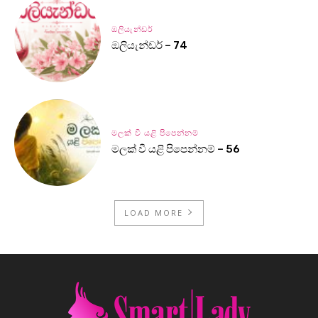
ඔලියැන්ඩර්
ඔලියැන්ඩර් – 74
මලක් වී යළි පිපෙන්නම්
මලක් වී යළි පිපෙන්නම් – 56
LOAD MORE