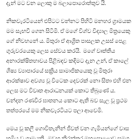
දැන් මට වන ලොකු ම බලාපොරොත්තුව යි.
නිකවැරටියෙන් එපිටට වන්නට පිහිටි මනහර ග්‍රාමයක
මම සැඟවී ගෙන සිටිමි. ඒ මගේ විශ්ව විද්‍යාල මිත්‍රයෙකු
ගේ නිවහනේ ය. මිතුරා ඒ ආශ්‍රිත පාසලක උසස් පෙළ
ගුරුවරයෙකු ලෙස සේවය කරයි. මගේ වෘත්තීය
අනාරක්ෂිතභාවය පිළිබඳව කදිමට දැන උන්, ඒ කාලේ
ශිෂ්‍ය ව්‍යාපාරයේ සක්‍රිය සාමාජිකයෙකු වූ මිතුරා
ආරක්ෂාව අවශ්‍ය වූ විටෙක දෙවරක් නො සිතා එහි එන
ලෙස මට විවෘත ආරාධනයක් කොට තිබුණේ ය.
චන්දන රණවීර ඝාතනය කොට ඇති බව සැල වූ ප්‍රථම
තත්පරයේ මම නිකවැරටියට පලා ආවෙමි.
මෙය වූ කලී ගොවිතැනින් ජීවත් වන ගැමියන්ගේ වාස
භූමිය වූ ග්‍රාමයකි. ඔවුහු නිරන්තර මහපොළොව සමග