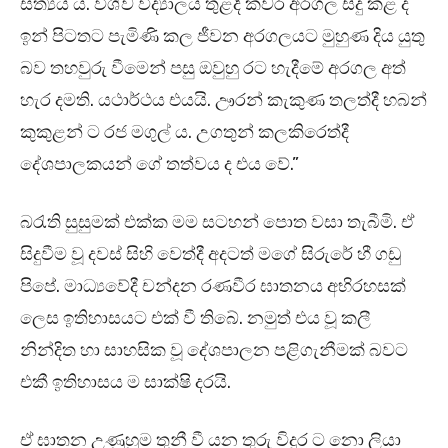
සත්‍යය ය. විශ්ව විද්‍යාලය තුළදී කවර අරගල සිදු කළ ද
ඉන් පිටතට පැමිණි කල ජීවන අරගලයට මුහුණ දිය යුතු
බව තහවුරු වීමෙන් පසු ඔවුහු රට හැදීමේ අරගල අත්
හැර දමති. යථාර්ථය එයයි. ඌරන් කැකුණ තලත්දී හබන්
කුකුළන් ට රජ මගුල් ය. උගතුන් කලකිරෙත්දී
දේශපාලකයන් ගේ තත්වය ද එය වේ.”
බරැති සුසුමක් එක්ක මම සටහන් පොත වසා තැබීමි. ඒ
සිදුවීම වූ දවස් සිහි වෙත්දී අදටත් මගේ සිරුරේ හී ගඩු
පිපේ. මාධ්‍යවේදී චන්දන රණවීර ඝාතනය අභිරහසක්
ලෙස ඉතිහාසයට එක් වී තිබේ. නමුත් එය වූ කලී
නින්දිත හා සාහසික වූ දේශපාලන පළිගැනීමක් බවට
එකී ඉතිහාසය ම සාක්ෂි දරයි.
ඒ ඝාතන උණුහුම තුනී වී යන තුරු විදුර ට නො ලියා