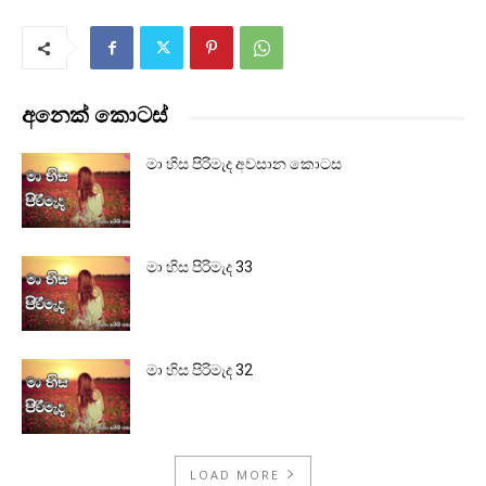
අනෙක් කොටස්
මා හිස පිරිමැද අවසාන කොටස
මා හිස පිරිමැද 33
මා හිස පිරිමැද 32
LOAD MORE