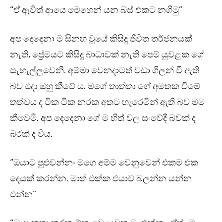
“ඒ ඇවිත් ආයෙ මෙහෙන් යන බස් එකට නගිමු”
අප දෙදෙනා ම සිනහ වූයේ කිසිදු ජීවිත තර්ජනයක්
නැති, ප්‍රේමයට කිසිදු බාධාවක් නැති පෙම් යුවළක ගේ
සැහැල්ලුවෙනි. අම්මා වෙනදාටත් වඩා ගිලන් වී ඇති
බව එදා ඔහු කීවේ ය. මගේ තාත්තා ගේ අමතක වීමේ
තත්වය ද ටික ටික නරක අතට හැරෙමින් ඇති බව මම
කීවෙමි. අප දෙදෙනා ගේ ම හිත් වල සංවේදී බවක් ද
බරක් ද විය.
“ඔයාට පුළුවන්නං මගෙ අම්ම වෙනුවෙන් එකම එක
දෙයක් කරන්න. මාත් එක්ක එයාව බලන්න යන්න
එන්න”