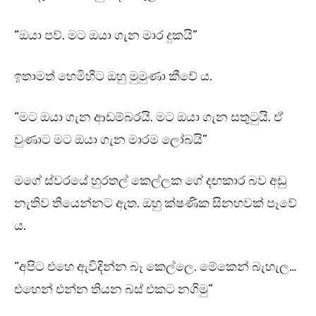
“ඔයා පව්. මට ඔයා ගැන මාර දුකයි”
ඉතාමත් හෙමිහිට ඔහු මුමුණා කීවේ ය.
“මට ඔයා ගැන ආඩම්බරයි. මට ඔයා ගැන සතුටුයි. ඒ
වුණාට මට ඔයා ගැන මාරම ලෝබයි”
මගේ ස්වරයේ හුරතල් කෙල්ලක ගේ දඟකාර බව අඩු
නැතිව තියෙන්නට ඇත. ඔහු ක්ෂණික සිනහවක් පෑවේ
ය.
“අපිට එහෙ ඇවිදින්න බෑ කෙල්ලෙ. මේකෙන් බැහැල…
එහෙන් එන්න තියන බස් එකට නගිමු”