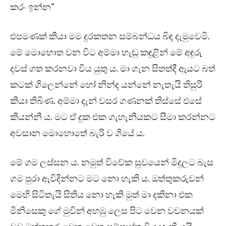
කරං ඉන්න”
එපමණක් කියා මම දුරකතන සම්බන්ධය බිඳ දැමුවෙමි.
මේ මොහොත වන විට අම්මා හැඬූ කඳුළින් මේ අඳුරු
දවස් ගත කරනවා විය යුතු ය. මා ගැන සිතත්දී ඇයට බත්
කටක් ගිලෙන්නේ හෝ නින්ද යන්නේ නැතැයි තිසුරි
කියා තිබිණ. අම්මා දැන් වසර ගණනක් තිස්සේ එසේ
කියන්නී ය. මට ඒ දුක එක ගැහැනියකට සීමා කරන්නට
අවසාන මොහොතේ බැරි ව ගියේ ය.
මේ ගම ලස්සන ය. නමුත් විවේක සුවයෙන් මිදුලට බැස
ගම පුරා ඇවිදින්නට මට නො හැකි ය. ඔත්තුකරුවන්
මෙහි සිටිතැයි සිතිය නො හැකි මුත් මා දකිනා එක
මිනිසෙකු ගේ මුවින් අහඹු ලෙස පිට වෙන වචනයක්