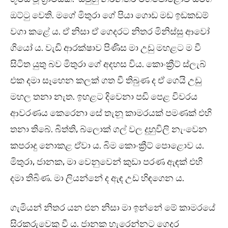
ඔට්ටු වෙති. මගේ මිතුරා ගේ පියා ගොඩ මඩ ඉඩකඩම්
වගා කළේ ය. ඒ නිසා ඒ ගෙදරට නිතර මිනිස්සු ආවෝ
ගියෝ ය. වැඩි ආරක්ෂාව පිණිස මා උඩු මහළට ම වී
සිටිත යුතු බව මිතුරා ගේ අදහස විය. කොංක්‍රීට් ස්ලැබ්
එක දමා සෑහෙන කලක් ගත වී තිබුණ ද ඒ ගෙයි උඩු
මහල තනා නැත. ඉහළට දිවෙනා පඩි පෙළ විවරය
ආවරණය කෙරෙනා සේ තැනූ කාමරයක් පමණක් එහි
තනා තිබේ. බිත්ති, බ්ලොක් ගල් වල දුහුවිලි නැංවෙන
කපරාදු නොකළ ඒවා ය. බිම කොංක්‍රීට් පොළොව ය.
මිතුරා, ජානක, මා වෙනුවෙන් කුඩා පරණ ඇඳක් එහි
දමා තිබිණ. මා ලියන්නේ ද ඇඳ උඩ හිඳගෙන ය.
ගැමියන් නිතර යන එන නිසා මා ඉන්නේ මේ කාමරයේ
සිරකරුවෙකු වී ය. ජානක හැරෙන්නට ගෙදර