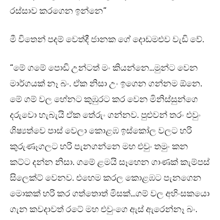
රස්සාව කරගෙන ඉන්නෙ”
මී විතෙන් පදම් වෙත්දී ජානක ගේ දොඩමළුව වැඩි වේ.
“මේ ගමේ පොඩි උන්ටත් මං කියන්නෙ…මුන්ට වෙන
මාර්ගයක් නෑ බං. ඒක නිසා උං ඉගෙන ගන්නම ඕනෙ.
මේ ගම් වල හේනට කුඹුරට කර වෙන මිනිස්සුන්ගෙ
දරුවො හැබැයි ඒක තේරුං ගන්නව. පුළුවන් තරං එවුං
ශිෂ්‍යත්වෙ පාස් වෙලා කොළඹ ඉස්කෝල වලට හරි
කුරුණෑගලට හරි පැනගන්නෙ මහ එවුං තමුං කන
කට්ට දන්න නිසා. ගමේ ළමයි සෑහෙන ගාණක් කැම්පස්
සිලෙක්ට් වෙනව. එහෙම කරල කොළඹට පැනගෙන
මොකක් හරි කර ගත්තොත් මිසක්…ගම් වල අහිංසකයො
ගැන කවදාවත් රටේ මහ එවුංගෙ ඇස් ඇරෙන්නෑ බං.