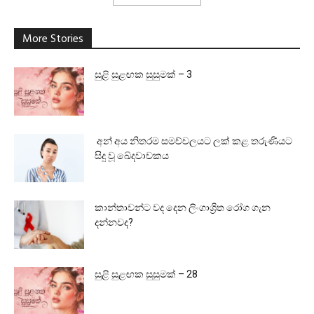
More Stories
සුළි සුළඟක සුසුමක් – 3
අන් අය නිතරම සමච්චලයට ලක් කළ තරුණියට
සිදු වූ ඛේදවාචකය
කාන්තාවන්ට වද දෙන ලිංගාශ්‍රිත රෝග ගැන
දන්නවද?
සුළි සුළඟක සුසුමක් – 28