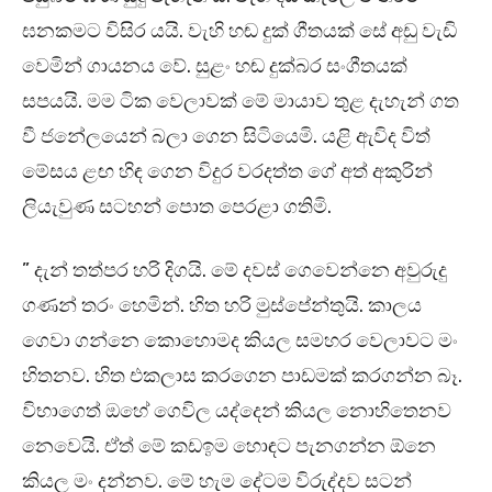
ඝනකමට විසිර යයි. වැහි හඬ දුක් ගීතයක් සේ අඩු වැඩි
වෙමින් ගායනය වේ. සුළං හඬ දුක්බර සංගීතයක්
සපයයි. මම ටික වෙලාවක් මේ මායාව තුළ දැහැන් ගත
වී ජනේලයෙන් බලා ගෙන සිටියෙමි. යළි ඇවිද විත්
මේසය ළඟ හිඳ ගෙන විදුර වරදත්ත ගේ අත් අකුරින්
ලියැවුණ සටහන් පොත පෙරළා ගතිමි.
” දැන් තත්පර හරි දිගයි. මේ දවස් ගෙවෙන්නෙ අවුරුදු
ගණන් තරං හෙමින්. හිත හරි මුස්පේන්තුයි. කාලය
ගෙවා ගන්නෙ කොහොමද කියල සමහර වෙලාවට මං
හිතනව. හිත එකලාස කරගෙන පාඩමක් කරගන්න බෑ.
විභාගෙත් ඔහේ ගෙවිල යද්දෙන් කියල නොහිතෙනව
නෙවෙයි. ඒත් මේ කඩඉම හොඳට පැනගන්න ඕනෙ
කියල මං දන්නව. මේ හැම දේටම විරුද්දව සටන්