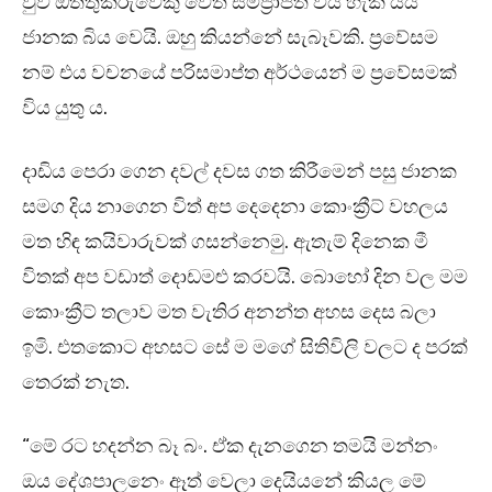
වුව ඔත්තුකරුවෙකු වෙත සම්ප්‍රාප්ත විය හැකි යයි
ජානක බිය වෙයි. ඔහු කියන්නේ සැබෑවකි. ප්‍රවේසම
නම් එය වචනයේ පරිසමාප්ත අර්ථයෙන් ම ප්‍රවේසමක්
විය යුතු ය.
දාඩිය පෙරා ගෙන දවල් දවස ගත කිරීමෙන් පසු ජානක
සමග දිය නාගෙන විත් අප දෙදෙනා කොංක්‍රීට් වහලය
මත හිඳ කයිවාරුවක් ගසන්නෙමු. ඇතැම් දිනෙක මී
විතක් අප වඩාත් දොඩමළු කරවයි. බොහෝ දින වල මම
කොංක්‍රීට් තලාව මත වැතිර අනන්ත අහස දෙස බලා
ඉමි. එතකොට අහසට සේ ම මගේ සිතිවිලි වලට ද පරක්
තෙරක් නැත.
“මේ රට හදන්න බෑ බං. ඒක දැනගෙන තමයි මන්නං
ඔය දේශපාලනෙං ඈත් වෙලා දෙයියනේ කියල මේ