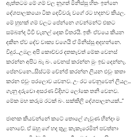
ඇත්තටම මේ ගම් වල නූගත් මිනිස්සු හිතං ඉන්නෙ
දේශපාලකයො ටික දෙවිවරු වගේ රට හදනව කියල.
මේ හුඟක් ගම් වලට පේන්නෙ ගවන්මන්ට් එකට
සම්බන්ද ටීවී චැනල් දෙක විතරයි. ඉතිං ඒවයෙ කියන
දකින ඒව දේව වාක්‍ය වගෙයි ඒ මිනිස්සු අදහන්නෙ.
විදුර…උඹල අපි කොච්චර දතකෑවත් මේක වෙනස්
කරන්න අපිට බෑ බං. වෙනස් කරන්න මුං ඉඩ දෙන්නෑ.
පේනවනෙ…සිස්ටම් චේන්ජ් කරන්න ලියන එවුං කතා
කරන එවුං පරලොව යවනව. උං රට වෙනුවෙන් ලියල…
ගෑනු දරුවො අසරණ විදිහට ලෝකෙ තනි වෙනව.
මේක මහ කරුම රටක් බං. සක්කිලි දේශපාලනයක්…”
ජානක කියවන්නේ කටේ තොලේ ගෑවුණ හින්දා ම
නොවේ. ඒ ඔහු ගේ හද තුළ කැකෑරෙමින් පවත්නා