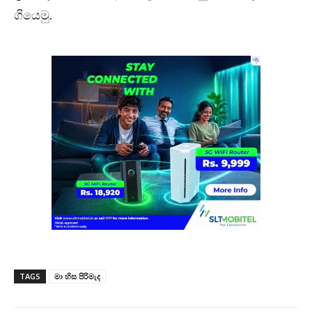
ගියෙමු.
TAGS
මා හිස පිරිමැද