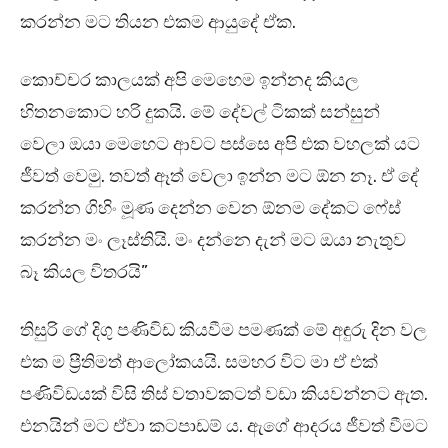
කරන්න මට තියන එකම ආයුදේ ඒක.
කොච්චර කාලයක් අපි මෙහෙම ඉන්නද කියල
හිතනකොට හරි දුකයි. මේ දේවල් ටිකක් සන්සුන්
වෙලා ඔයා මෙහෙට ආවට පස්සෙ අපි එක වහලක් යට
ජීවත් වෙමු. තවත් ඈත් වෙලා ඉන්න මට ඕන නෑ. ඒ දේ
කරන්න ගිහිං මූණ දෙන්න වෙන ඕනම දේකට ෆේස්
කරන්න මං ලෑස්තියි. මං දන්නෙ දැන් මට ඔයා නැතුව
බෑ කියල විතරයි”
තිසුරි ගේ දිගු පණිවිඩ කියවීම පමණක් මේ අඳුරු දින වල
එක ම ප්‍රීතිමත් ආලෝකයයි. සමහර විට මා ඒ එක්
පණිවිඩයක් විසි තිස් වතාවකටත් වඩා කියවන්නට ඇත.
එනයින් මට ඒවා කටපාඩම් ය. ඇගේ ආදරය ජීවත් වීමට