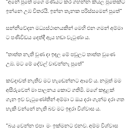
“අනේ පුතේ මගෙ මිණියට කර ගහන්න කියල පුතෙක්ට
ඉන්නෙ උඹ විතරයි. ඉන්න තැනක පරිස්සමෙන් පුතේ”
සන්නිවේදන මධ්‍යස්ථානයකින් මෙහි එන ගමන් අම්මා
ට පණිවිඩය දෙත්දී ඇය හඬා වැටුණා ය.
“තාත්ත නැති වුණ දා ඉඳල මේ පවුලට තාත්ත වුණෙ
උඹ. මට මේ දේවල් වාවන්නෑ පුතේ”
කවදාවත් නැතිව මට හැඬෙන්නට ආවේ ය. නමුත් මම
අසීරුවෙන් මා පාලනය කොට ගතිමි. මගේ කඳුළක්
ගැන ඉව වැටුණෝතින් අම්මා ට ඔය දරා ගැන්ම දරා ගත
හැකි වන්නේ නැති බව මට ඉඳුරා විශ්වාස ය.
“බය වෙන්න එපා මං ඉක්මනට එනව. අම්ම විශ්වාස