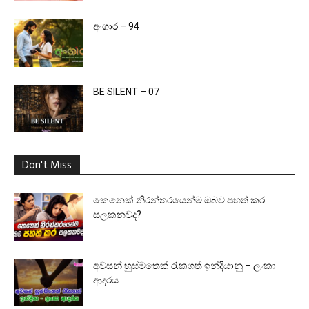
අංගාර – 94
BE SILENT – 07
Don't Miss
කෙනෙක් නිරන්තරයෙන්ම ඔබව පහත් කර
සලකනවද?
අවසන් හුස්මතෙක් රැකගත් ඉන්දියානු – ලංකා
ආදරය