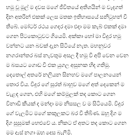
හමු වූ මුල් ම දවස මගේ ජීවිතයේ අතිශයින් ම වැදගත්
දින අතරින් එකක් ලෙස මතක ඉතිහාසයේ සනිටුහන් වී
තිබේ. මෝටර් රථය ගෙදර දමා එදා මම කැබ් එකක් දමා
ගෙන පිටකොටුවට ගියෙමි. අක්කා හෝ මා විදුර හමු
වන්නට යන බවක් දැන සිටියේ නැත. මහනුවර
නගරාන්තර බස් නැවතුම අසල දී හමු වී අපි වෙන වෙන
ම බසයට ගොඩ වී එක යුගල අසුනක හිඳ ගතිමු.
දෙතොල් අතරේ නලියන සිනහව මගේ පාලනයෙන්
තොර විය. විදුර ගේ සුරත් බාහුව මගේ අත් දෙකෙන් ම
වැළඳ ගෙන, එහි මගේ කම්මුලක් තද කොට ගෙන
විනාඩි කීයක් ද මන්දා මම නිසසල ව ම සිටියෙමි. විදුර
ගේ වැලමිට මගේ කකුලකට බර වී තිබිණ. ඔහු දිග ම
දිග සුසුමක් හෙළුවේ ය. නිකට ඒ අතට තද කොට ගෙන
මම දෑස් නගා ඔහු දෙස බැලීමි.