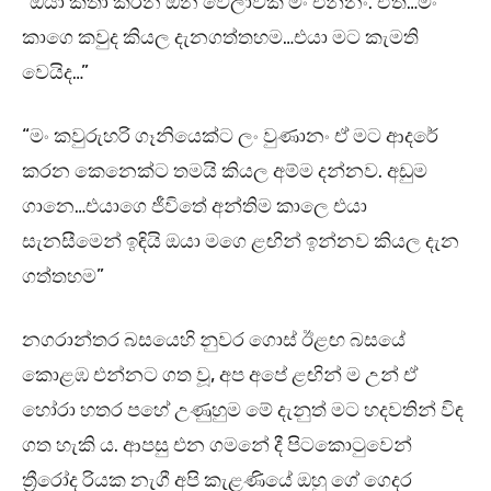
“ඔයා කතා කරන ඕන වෙලාවක මං එන්නං. ඒත්…මං
කාගෙ කවුද කියල දැනගත්තහම…එයා මට කැමති
වෙයිද…”
“මං කවුරුහරි ගෑනියෙක්ට ලං වුණානං ඒ මට ආදරේ
කරන කෙනෙක්ට තමයි කියල අම්ම දන්නව. අඩුම
ගානෙ…එයාගෙ ජීවිතේ අන්තිම කාලෙ එයා
සැනසීමෙන් ඉඳියි ඔයා මගෙ ළඟින් ඉන්නව කියල දැන
ගත්තහම”
නගරාන්තර බසයෙහි නුවර ගොස් ඊළඟ බසයේ
කොළඹ එන්නට ගත වූ, අප අපේ ළඟින් ම උන් ඒ
හෝරා හතර පහේ උණුහුම මේ දැනුත් මට හදවතින් විඳ
ගත හැකි ය. ආපසු එන ගමනේ දී පිටකොටුවෙන්
ත්‍රීරෝද රියක නැගී අපි කැළණියේ ඔහු ගේ ගෙදර