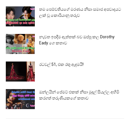
තම පෙම්වතියගේ මරණය නිසා සමාජ අපවාදයට
ලක් වූ කොරියානු තරුව
නැවත ඉපදීම ඇත්තක් බව ඔප්පු කල Dorothy
Eady ගෙ කතාව
රටවල් 51, එක රතු ඇඳුමයි!
ඔන්ලයින් පේමට් එකක් නිසා මුදල් සියල්ල අහිමි
කරගත් තරුණියකගේ කතාව