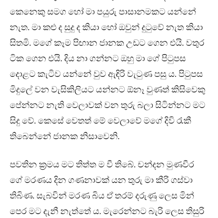
කෙනෙකු සමග හෝ මා පයුරු පාසානමකට යන්නේ
නැත. මා කළු ද සුදු ද කියා හෝ ඔවුන් දුටුවේ නැත කියා
සිතමි. මගේ කෑම පිඟාන ජානක උඩට ගෙන එයි. වතුර
ටික ගෙන එයි. දිය නා ගන්නට ඔහු මා ගේ පිටුපස
දොළට කැටිව යන්නේ වුව ඇඳිරි වැටුණ පසු ය. පිටුපස
මිදුලේ වන වැසිකිලියට යන්නට ඕනෑ වුණත් කිසිවෙකු
පේන්නට නැති වෙලාවක් වන තුරු බලා සිටින්නට මට
සිදු වේ. කෙසේ වෙතත් මේ වෙලාවේ මගේ දිවි රැකී
තිබෙන්නේ ජානක නිසාවෙනි.
පවතින ක්‍රමය මට තිත්ත ම වී තිබේ. චන්දන මුණවීර
ගේ මරණය දින ගණනාවක් යන තුරු මා කීරි ගස්වා
තිබිණ. සැබවින් මරණ බිය ඒ තරම් දරුණු ලෙස මින්
පෙර මට දැනී නැත්තේ ය. මැරෙන්නට බැරි ලෙස තිසුරි