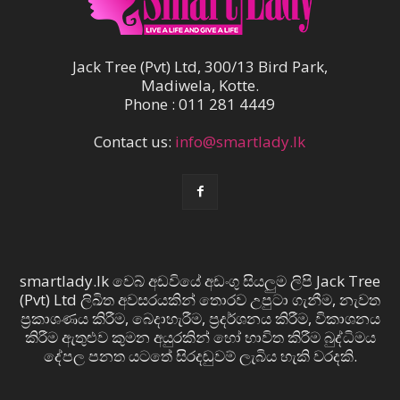
Jack Tree (Pvt) Ltd, 300/13 Bird Park,
Madiwela, Kotte.
Phone : 011 281 4449
Contact us:
info@smartlady.lk
smartlady.lk වෙබ් අඩවියේ අඩංගු සියලුම ලිපි Jack Tree
(Pvt) Ltd ලිඛිත අවසරයකින් තොරව උපුටා ගැනීම, නැවත
ප්‍රකාශණය කිරීම, බෙදාහැරීම, ප්‍රදර්ශනය කිරීම, විකාශනය
කිරීම ඇතුළුව කුමන අයුරකින් හෝ භාවිත කිරීම බුද්ධිමය
දේපල පනත යටතේ සිරදඬුවම් ලැබිය හැකි වරදකි.