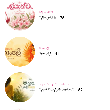
ඔලියැන්ඩර්
ඔලියැන්ඩර් – 75
ගීතාංජලී
ගීතාංජලී – 11
මලක් වී යළි පිපෙන්නම්
මලක් වී යළි පිපෙන්නම් – 57