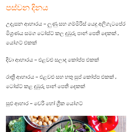
පස්වන දිනය
උදෑසන ආහාරය – ලුණු සහ ගම්මිරිස් යෙදු අලිගැටපේර
මිශ්‍රණය සමග ටෝස්ට් කල දුඹුරු පාන් පෙති දෙකක් ,
යෝගට් එකක්
දිවා ආහාරය – එළවළු සලාද කෝප්ප එකක්
රාත්‍රී ආහාරය – එළවළු සහ හතු සුප් කෝප්ප එකක් ,
ටෝස්ට් කළ දුඹුරු පාන් පෙති දෙකක්
සුළු ආහාර – චෙරි හෝ ග්‍රීක යෝගට්