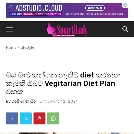
Home
Lifestyle
මස් මාළු කන්නෙ නැතිව diet කරන්න
කැමති ඔබට Vegitarian Diet Plan
එකක්
By
හර්ෂි සේනාධීර
ඔක්තෝබර් 12, 2021