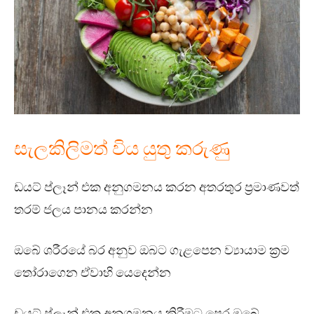
සැලකිලිමත් විය යුතු කරුණු
ඩයට් ප්ලෑන් එක අනුගමනය කරන අතරතුර ප්‍රමාණවත්
තරම් ජලය පානය කරන්න
ඔබේ ශරීරයේ බර අනුව ඔබට ගැළපෙන ව්‍යායාම ක්‍රම
තෝරාගෙන ඒවාහි යෙදෙන්න
ඩයට් ප්ලෑන් එක අනුගමනය කිරීමට පෙර ඔබේ