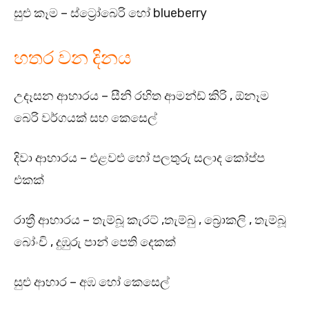
සුළු කෑම – ස්ට්‍රෝබෙරි හෝ blueberry
හතර වන දිනය
උදෑසන ආහාරය – සීනි රහිත ආමන්ඩ් කිරි , ඕනෑම
බෙරි වර්ගයක් සහ කෙසෙල්
දිවා ආහාරය – එළවළු හෝ පලතුරු සලාද කෝප්ප
එකක්
රාත්‍රී ආහාරය – තැම්බූ කැරට් ,තැම්බු , බ්‍රොකලි , තැම්බූ
බෝංචි , දුඹුරු පාන් පෙති දෙකක්
සුළු ආහාර – අඹ හෝ කෙසෙල්