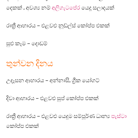
දෙකක් , අවශ්‍ය නම්
අලිගැටපේර
යෙදූ සලාදයක්
රාත්‍රී ආහාරය – එළවළු නූඩ්ල්ස් කෝප්ප එකක්
සුළු කෑම – දොඩම්
තුන්වන දිනය
උදෑසන ආහාරය – අන්නාසි, ග්‍රීක යෝගට්
දිවා ආහාරය – එළවළු සුප් කෝප්ප එකක්
රාත්‍රී ආහාරය – එළවළු යෙදුම සම්පූර්ණ ධාන්‍ය
පැස්ටා
කෝප්ප එකක්