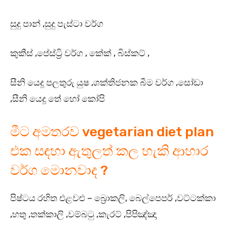
සුදු පාන් ,සුදු පැස්ටා වර්ග
කුකීස් ,පේස්ට්‍රි වර්ග , කේක් , බිස්කට් ,
සීනි යෙදූ පලතුරු යුෂ ,ශක්තිජනක බීම වර්ග ,සෝඩා
,සීනි යෙදූ තේ හෝ කෝපි
මීට අමතරව vegetarian diet plan
එක සඳහා ඇතුලත් කල හැකි ආහාර
වර්ග මොනවාද ?
පිෂ්ටය රහිත එළවළු – බ්‍රොකලි, බෙල්පෙපර් ,වට්ටක්කා
,හතු ,තක්කාලි ,වම්බටු ,කැරට් ,පිපිඤ්ඤා