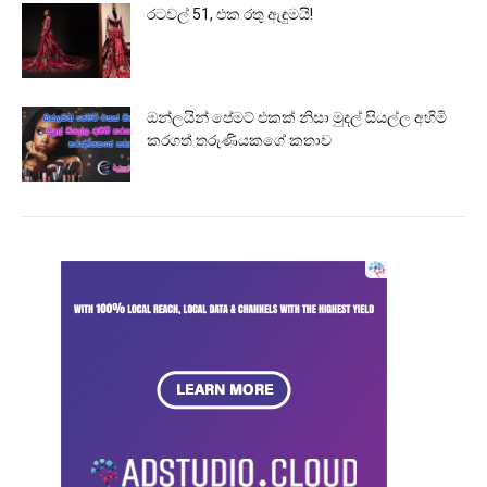
රටවල් 51, එක රතු ඇඳුමයි!
ඔන්ලයින් පේමට් එකක් නිසා මුදල් සියල්ල අහිමි
කරගත් තරුණියකගේ කතාව