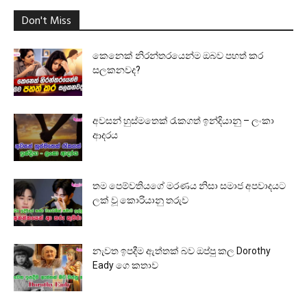
Don't Miss
කෙනෙක් නිරන්තරයෙන්ම ඔබව පහත් කර
සලකනවද?
අවසන් හුස්මතෙක් රැකගත් ඉන්දියානු – ලංකා
ආදරය
තම පෙම්වතියගේ මරණය නිසා සමාජ අපවාදයට
ලක් වූ කොරියානු තරුව
නැවත ඉපදීම ඇත්තක් බව ඔප්පු කල Dorothy
Eady ගෙ කතාව