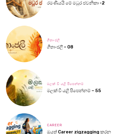
රමණීයයි මේ මධුර ජවනිකා -2
ගීතාංජලී
ගීතාංජලී – 08
මලක් වී යළි පිපෙන්නම්
මලක් වී යළි පිපෙන්නම් – 55
CAREER
ඔයත් Career zigzagging කරන