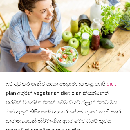
බර අඩු කර ගැනීම සඳහා අනුගමනය කළ හැකි
diet
plan අතුරින් vegetarian diet plan කියන්නෙත්
තරමක් විශේෂිත එකක්.මෙම ඩයට් ප්ලෑන් එකට මස්
මාළු ඇතුළු කිසිදු සත්ව ආහාරයක් අඩංගුකර නැති අතර
සාමාන්‍යයෙන් නිර්මාංශික අයට මෙම ඩයට් ක්‍රමය