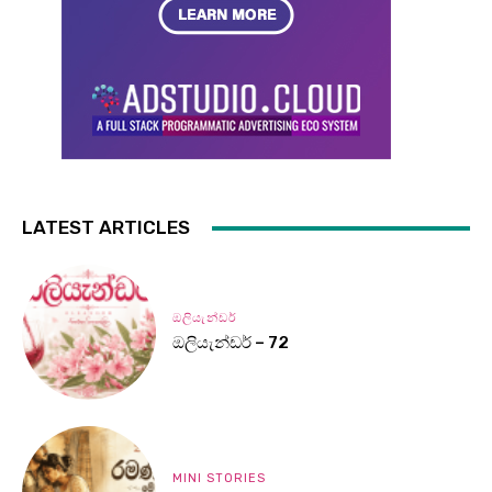
LATEST ARTICLES
ඔලියැන්ඩර්
ඔලියැන්ඩර් – 72
MINI STORIES