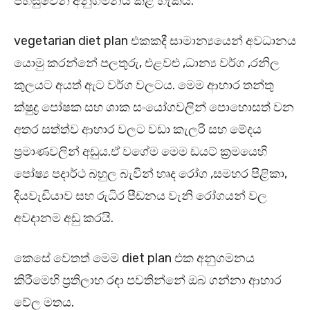
පහසුවෙන් අනුගමනය කළ හැකිය.
vegetarian diet plan එකකදී සාමාන්‍යයෙන් අවධානය
යොමු කරන්නේ පලතුරු, එළවළු ,ධාන්‍ය වර්ග ,රනිල
කුලයට අයත් ඇට වර්ග වලටය. මෙම ආහාර තන්තු
ක්ෂුද්‍ර පෝෂක සහ ශාක සංයෝගවලින් පොහොසත් වන
අතර සත්ත්ව ආහාර වලට වඩා කැලරි සහ මේදය
ප්‍රමාණවලින් අඩුය.ඒ වගේම මෙම ඩයට් ක්‍රමයෙහි
පෝෂ්‍ය පදාර්ථ බහුල බැවින් හෘද රෝග ,සමහර පිළිකා,
දියවැඩියාව සහ රුධිර පීඩනය වැනි රෝගයන් වල
අවදානම අඩු කරයි.
කෙසේ වෙතත් මෙම diet plan එක අනුගමනය
කිරීමෙහි ප්‍රතිලාභ රඳා පවතින්නේ ඔබ ගන්නා ආහාර
වේල මතය.