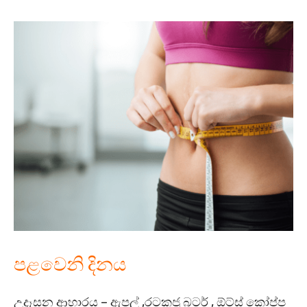
පළවෙනි දිනය
උදෑසන ආහාරය – ඇපල් ,රටකජු බටර් , ඕට්ස් කෝප්ප