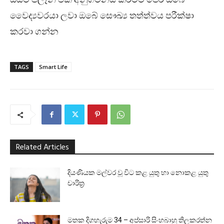
වෛද්‍යවරයා ලවා ඔබේ සෞඛ්‍ය තත්ත්වය පරීක්ෂා
කරවා ගන්න
TAGS
Smart Life
Related Articles
දියණියක මල්වර වූ විට කළ යුතු හා නොකළ යුතු
චාරිත්‍ර
මතක දිගහැරුම 34 – අප්සාරි සිංහබාහු තිලකරත්න