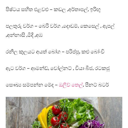
පිෂ්ටය සහිත එළවළු – කඩල ,අර්තාපල්, ඉරිඟු
පලතුරු වර්ග – බෙරි වර්ග ,දොඩම්, කෙසෙල් , ඇපල්
,අන්නාසි ,මිදි ,අඹ
රනිල කුලයට අයත් බෝග – පරිප්පු, කළු බෝංචි
ඇට වර්ග – ආමන්ඩ්, වෝල්නට් , චියා බීජ, රටකජු
සෞඛ්‍ය සම්පන්න මේද –
ඔලිව් තෙල්
, පීනට් බටර්