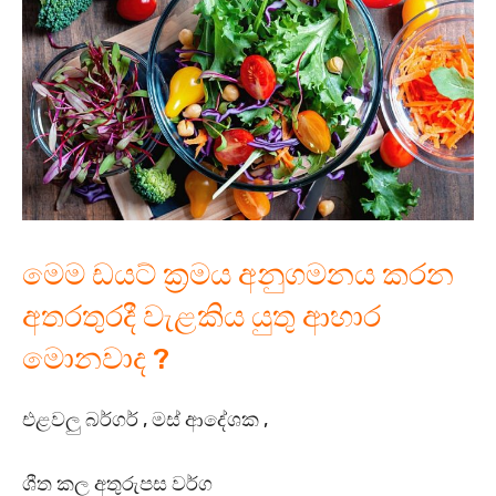
මෙම ඩයට් ක්‍රමය අනුගමනය කරන
අතරතුරදී වැළකිය යුතු ආහාර
මොනවාද ?
එළවලු බර්ගර් , මස් ආදේශක ,
ශීත කල අතුරුපස වර්ග