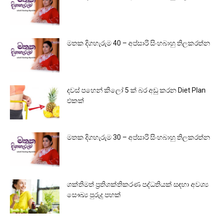
මතක දිගහැරුම 40 – අප්සාරි සිංහබාහු තිලකරත්න
දවස් පහෙන් කිලෝ 5 ක් බර අඩු කරන Diet Plan
එකක්
මතක දිගහැරුම 30 – අප්සාරි සිංහබාහු තිලකරත්න
ශක්තිමත් ප්‍රතිශක්තිකරණ පද්ධතියක් සඳහා අවශ්‍ය
සෞඛ්‍ය පුරුදු පහක්