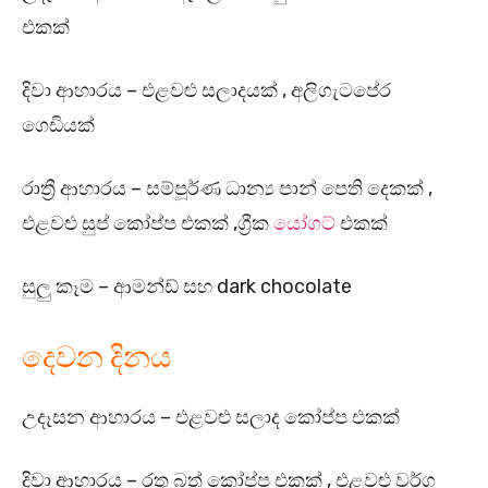
එකක්
දිවා ආහාරය – එළවළු සලාදයක් , අලිගැටපේර
ගෙඩියක්
රාත්‍රී ආහාරය – සම්පූර්ණ ධාන්‍ය පාන් පෙති දෙකක් ,
එළවළු සුප් කෝප්ප එකක් ,ග්‍රීක
යෝගට්
එකක්
සුලු කෑම – ආමන්ඩ් සහ dark chocolate
දෙවන දිනය
උදෑසන ආහාරය – එළවළු සලාද කෝප්ප එකක්
දිවා ආහාරය – රතු බත් කෝප්ප එකක් , එළවළු වර්ග